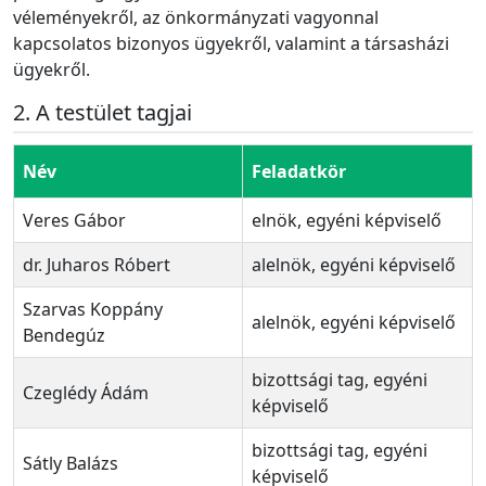
véleményekről, az önkormányzati vagyonnal
kapcsolatos bizonyos ügyekről, valamint a társasházi
ügyekről.
A testület tagjai
Név
Feladatkör
Veres Gábor
elnök, egyéni képviselő
dr. Juharos Róbert
alelnök, egyéni képviselő
Szarvas Koppány
alelnök, egyéni képviselő
Bendegúz
bizottsági tag, egyéni
Czeglédy Ádám
képviselő
bizottsági tag, egyéni
Sátly Balázs
képviselő