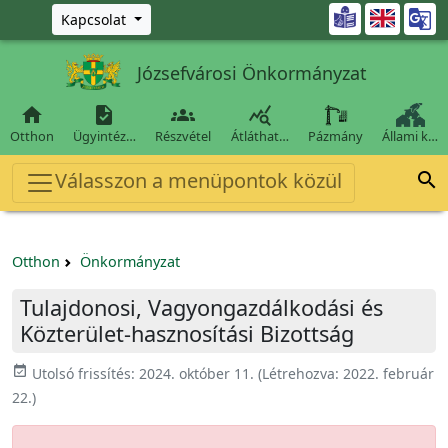
Ugrás a fő tartalomra

Kapcsolat
Józsefvárosi Önkormányzat




Otthon
Ügyintéz…
Részvétel
Átláthat…
Pázmány
Állami k…
Válasszon a menüpontok közül

Otthon
Önkormányzat
Tulajdonosi, Vagyongazdálkodási és
Közterület-hasznosítási Bizottság
event_available
Utolsó frissítés:
2024. október 11.
(Létrehozva:
2022. február
22.
)