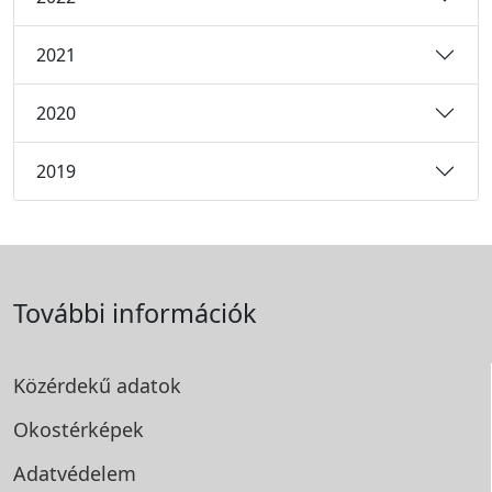
2021
2020
2019
További információk
Közérdekű adatok
Okostérképek
Adatvédelem