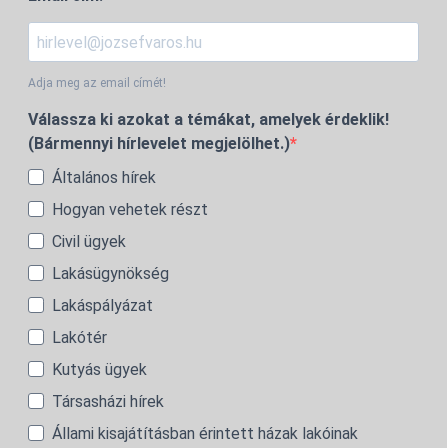
Adja meg az email címét!
Válassza ki azokat a témákat, amelyek érdeklik!
(Bármennyi hírlevelet megjelölhet.)
Általános hírek
Hogyan vehetek részt
Civil ügyek
Lakásügynökség
Lakáspályázat
Lakótér
Kutyás ügyek
Társasházi hírek
Állami kisajátításban érintett házak lakóinak