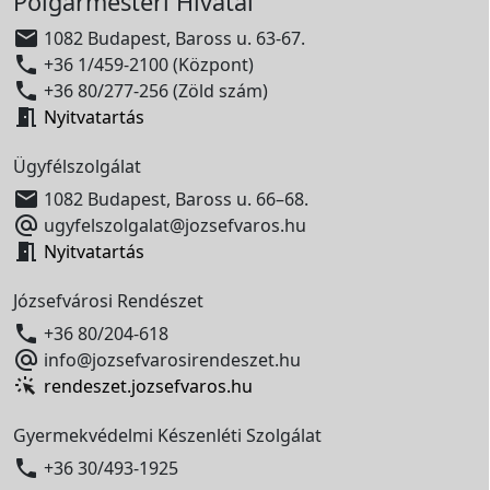
Polgármesteri Hivatal

1082 Budapest, Baross u. 63-67.

+36 1/459-2100 (Központ)

+36 80/277-256 (Zöld szám)

Nyitvatartás
Ügyfélszolgálat

1082 Budapest, Baross u. 66–68.

ugyfelszolgalat@jozsefvaros.hu

Nyitvatartás
Józsefvárosi Rendészet

+36 80/204-618

info@jozsefvarosirendeszet.hu
rendeszet.jozsefvaros.hu
Gyermekvédelmi Készenléti Szolgálat

+36 30/493-1925