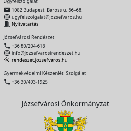
Ügyfélszolgálat

1082 Budapest, Baross u. 66–68.

ugyfelszolgalat@jozsefvaros.hu

Nyitvatartás
Józsefvárosi Rendészet

+36 80/204-618

info@jozsefvarosirendeszet.hu
rendeszet.jozsefvaros.hu
Gyermekvédelmi Készenléti Szolgálat

+36 30/493-1925
Józsefvárosi Önkormányzat