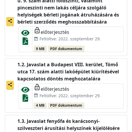
u. 9. szám alatti földszinti, valamint
pinceszinti nem lakás céljára szolgáló
helyiségek bérleti jogának átruházására és
share
bérleti szerződés meghosszabbítására
lock_open
előterjesztés
Feltöltve: 2022. szeptember 29.
event_available
9 MB
PDF dokumentum
Javaslat a Budapest VIII. kerület, Tömő
utca 17. szám alatti lakóépület kiürítésével
kapcsolatos döntés meghozatalára
share
lock_open
előterjesztés
Feltöltve: 2022. szeptember 29.
event_available
4 MB
PDF dokumentum
Javaslat fenyőfa és karácsonyi-
szilveszteri árusítási helyszínek kijelölésére