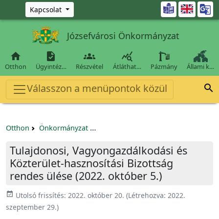
Ugrás a fő tartalomra

Kapcsolat
Józsefvárosi Önkormányzat




Otthon
Ügyintéz…
Részvétel
Átláthat…
Pázmány
Állami k…
Válasszon a menüpontok közül

Otthon
Önkormányzat
Tulajdonosi, Vagyongazdálkodási és 
Tulajdonosi, Vagyongazdálkodási és
Közterület-hasznosítási Bizottság
rendes ülése (2022. október 5.)
event_available
Utolsó frissítés:
2022. október 20.
(Létrehozva:
2022.
szeptember 29.
)