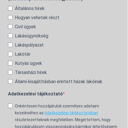
Általános hírek
Hogyan vehetek részt
Civil ügyek
Lakásügynökség
Lakáspályázat
Lakótér
Kutyás ügyek
Társasházi hírek
Állami kisajátításban érintett házak lakóinak
Adatkezelési tájékoztató
Önkéntesen hozzájárulok személyes adataim
kezeléséhez az
Adatkezelési tájékoztatóban
részletezetteknek megfelelően. Megértettem, hogy
hozzájárulásom visszavonására bármikor lehetőségem