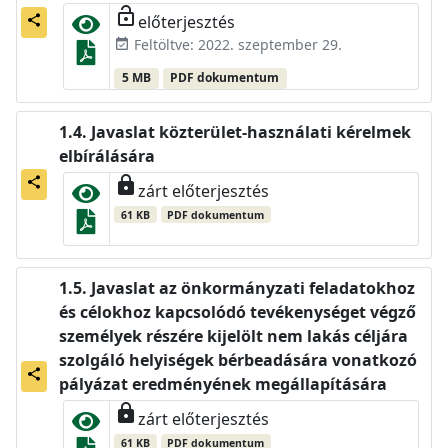
lock_open
előterjesztés
share
Feltöltve: 2022. szeptember 29.
event_available
5 MB
PDF dokumentum
Javaslat közterület-használati kérelmek
elbírálására
lock
share
zárt előterjesztés
61 KB
PDF dokumentum
Javaslat az önkormányzati feladatokhoz
és célokhoz kapcsolódó tevékenységet végző
személyek részére kijelölt nem lakás céljára
szolgáló helyiségek bérbeadására vonatkozó
share
pályázat eredményének megállapítására
lock
zárt előterjesztés
61 KB
PDF dokumentum