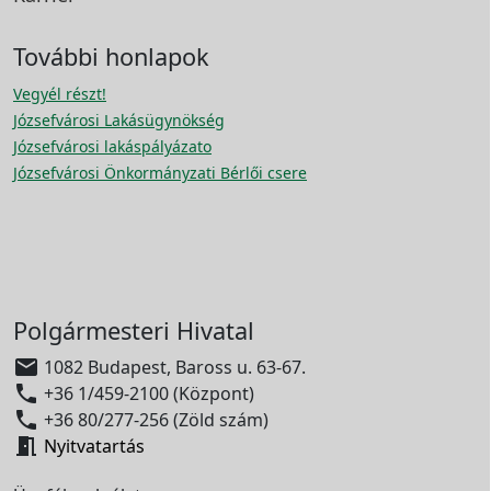
További honlapok
Vegyél részt!
Józsefvárosi Lakásügynökség
Józsefvárosi lakáspályázato
Józsefvárosi Önkormányzati Bérlői csere
Polgármesteri Hivatal

1082 Budapest, Baross u. 63-67.

+36 1/459-2100 (Központ)

+36 80/277-256 (Zöld szám)

Nyitvatartás