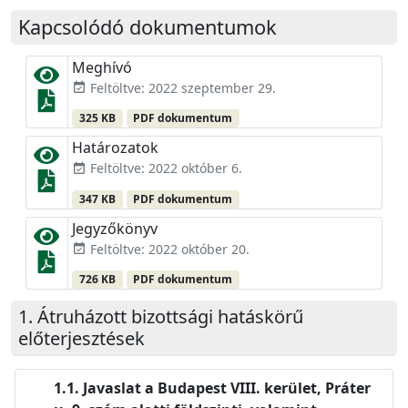
Kapcsolódó dokumentumok
Meghívó
Feltöltve: 2022 szeptember 29.
event_available
325 KB
PDF dokumentum
Határozatok
Feltöltve: 2022 október 6.
event_available
347 KB
PDF dokumentum
Jegyzőkönyv
Feltöltve: 2022 október 20.
event_available
726 KB
PDF dokumentum
Átruházott bizottsági hatáskörű
előterjesztések
Javaslat a Budapest VIII. kerület, Práter