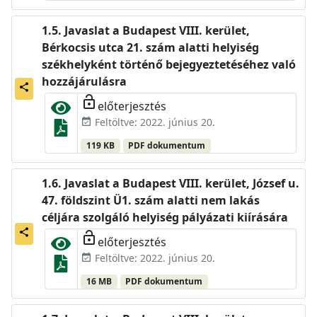
Javaslat a Budapest VIII. kerület,
Bérkocsis utca 21. szám alatti helyiség
székhelyként történő bejegyeztetéséhez való
hozzájárulásra
share
lock_open
előterjesztés
Feltöltve: 2022. június 20.
event_available
119 KB
PDF dokumentum
Javaslat a Budapest VIII. kerület, József u.
47. földszint Ü1. szám alatti nem lakás
céljára szolgáló helyiség pályázati kiírására
share
lock_open
előterjesztés
Feltöltve: 2022. június 20.
event_available
16 MB
PDF dokumentum