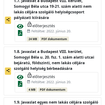
Javaslat a Budapest VIII. kerület,
Somogyi Béla utca 19-21. szám alatti nem
lakás céljára szolgáló helyiségcsoport
pályázati kiírására
share
lock_open
előterjesztés
Feltöltve: 2022. június 20.
event_available
24 MB
PDF dokumentum
Javaslat a Budapest VIII. kerület,
Somogyi Béla u. 20. fsz. 1. szám alatti utcai
bejáratú, földszinti, nem lakás céljára
szolgáló helyiség bérbeadására
share
lock_open
előterjesztés
Feltöltve: 2022. június 20.
event_available
4 MB
PDF dokumentum
Javaslat egyes nem lakás céljára szolgáló