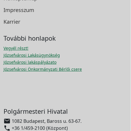
Impresszum
Karrier
További honlapok
Vegyél részt!
Józsefvárosi Lakásügynökség
Józsefvárosi lakáspályázato
Józsefvárosi Önkormányzati Bérlői csere
Polgármesteri Hivatal

1082 Budapest, Baross u. 63-67.

+36 1/459-2100 (Központ)