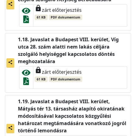
share
lock
zárt előterjesztés
61 KB
PDF dokumentum
Javaslat a Budapest VIII. kerület, Víg
utca 28. szám alatti nem lakás céljára
szolgáló helyiséggel kapcsolatos döntés
meghozatalára
share
lock
zárt előterjesztés
61 KB
PDF dokumentum
Javaslat a Budapest VIII. kerület,
Mátyás tér 13. társasház alapító okiratának
módosításával kapcsolatos közgyűlési
határozat megtámadására vonatkozó jogról
share
történő lemondásra