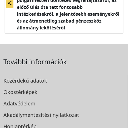
polgármesteri döntések végrehajtásáról, az
share
előző ülés óta tett fontosabb
intézkedésekről, a jelentősebb eseményekről
és az átmenetileg szabad pénzeszköz
állomány lekötéséről
További információk
Közérdekű adatok
Okostérképek
Adatvédelem
Akadálymentesítési
nyilatkozat
Honlaptérkép