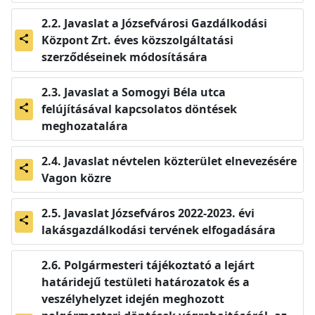
Javaslat a Józsefvárosi Gazdálkodási
Központ Zrt. éves közszolgáltatási
share
szerződéseinek módosítására
Javaslat a Somogyi Béla utca
felújításával kapcsolatos döntések
share
meghozatalára
Javaslat névtelen közterület elnevezésére
share
Vagon közre
Javaslat Józsefváros 2022-2023. évi
share
lakásgazdálkodási tervének elfogadására
Polgármesteri tájékoztató a lejárt
határidejű testületi határozatok és a
veszélyhelyzet idején meghozott