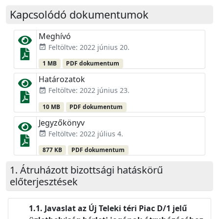
Kapcsolódó dokumentumok
Meghívó
Feltöltve: 2022 június 20.
event_available
1 MB
PDF dokumentum
Határozatok
Feltöltve: 2022 június 23.
event_available
10 MB
PDF dokumentum
Jegyzőkönyv
Feltöltve: 2022 július 4.
event_available
877 KB
PDF dokumentum
Átruházott bizottsági hatáskörű
előterjesztések
Javaslat az Új Teleki téri Piac D/1 jelű