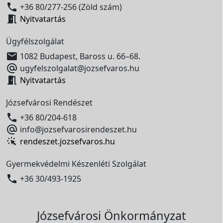

+36 80/277-256 (Zöld szám)

Nyitvatartás
Ügyfélszolgálat

1082 Budapest, Baross u. 66–68.

ugyfelszolgalat@jozsefvaros.hu

Nyitvatartás
Józsefvárosi Rendészet

+36 80/204-618

info@jozsefvarosirendeszet.hu
rendeszet.jozsefvaros.hu
Gyermekvédelmi Készenléti Szolgálat

+36 30/493-1925
Józsefvárosi Önkormányzat