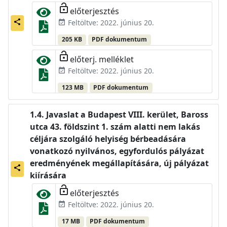
lock_open
előterjesztés
share
Feltöltve: 2022. június 20.
event_available
205 KB
PDF dokumentum
lock_open
előterj. melléklet
Feltöltve: 2022. június 20.
event_available
123 MB
PDF dokumentum
Javaslat a Budapest VIII. kerület, Baross
utca 43. földszint 1. szám alatti nem lakás
céljára szolgáló helyiség bérbeadására
vonatkozó nyilvános, egyfordulós pályázat
eredményének megállapítására, új pályázat
share
kiírására
lock_open
előterjesztés
Feltöltve: 2022. június 20.
event_available
17 MB
PDF dokumentum