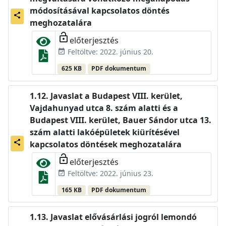
módosításával kapcsolatos döntés
share
meghozatalára
lock_open
előterjesztés
Feltöltve: 2022. június 20.
event_available
625 KB
PDF dokumentum
Javaslat a Budapest VIII. kerület,
Vajdahunyad utca 8. szám alatti és a
Budapest VIII. kerület, Bauer Sándor utca 13.
szám alatti lakóépületek kiürítésével
share
kapcsolatos döntések meghozatalára
lock_open
előterjesztés
Feltöltve: 2022. június 23.
event_available
165 KB
PDF dokumentum
Javaslat elővásárlási jogról lemondó