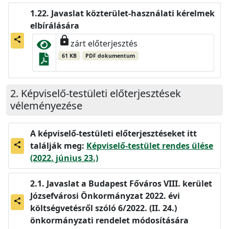
Javaslat közterület-használati kérelmek
elbírálására
lock
share
zárt előterjesztés
61 KB
PDF dokumentum
Képviselő-testületi előterjesztések
véleményezése
A képviselő-testületi előterjesztéseket itt
találják meg:
Képviselő-testület rendes ülése
share
(2022. június 23.)
Javaslat a Budapest Főváros VIII. kerület
Józsefvárosi Önkormányzat 2022. évi
share
költségvetésről szóló 6/2022. (II. 24.)
önkormányzati rendelet módosítására