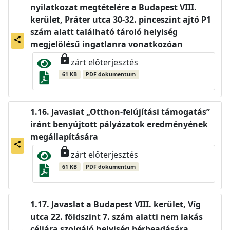
nyilatkozat megtételére a Budapest VIII.
kerület, Práter utca 30-32. pinceszint ajtó P1
szám alatt található tároló helyiség
share
megjelölésű ingatlanra vonatkozóan
lock
zárt előterjesztés
61 KB
PDF dokumentum
Javaslat „Otthon-felújítási támogatás”
iránt benyújtott pályázatok eredményének
megállapítására
share
lock
zárt előterjesztés
61 KB
PDF dokumentum
Javaslat a Budapest VIII. kerület, Víg
utca 22. földszint 7. szám alatti nem lakás
céljára szolgáló helyiség bérbeadására