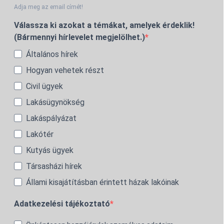
Adja meg az email címét!
Válassza ki azokat a témákat, amelyek érdeklik!
(Bármennyi hírlevelet megjelölhet.)
Általános hírek
Hogyan vehetek részt
Civil ügyek
Lakásügynökség
Lakáspályázat
Lakótér
Kutyás ügyek
Társasházi hírek
Állami kisajátításban érintett házak lakóinak
Adatkezelési tájékoztató