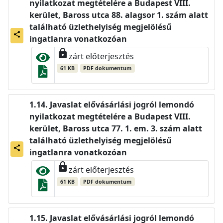
nyilatkozat megtételére a Budapest VIII.
kerület, Baross utca 88. alagsor 1. szám alatt
található üzlethelyiség megjelölésű
share
ingatlanra vonatkozóan
lock
zárt előterjesztés
61 KB
PDF dokumentum
Javaslat elővásárlási jogról lemondó
nyilatkozat megtételére a Budapest VIII.
kerület, Baross utca 77. 1. em. 3. szám alatt
található üzlethelyiség megjelölésű
share
ingatlanra vonatkozóan
lock
zárt előterjesztés
61 KB
PDF dokumentum
Javaslat elővásárlási jogról lemondó