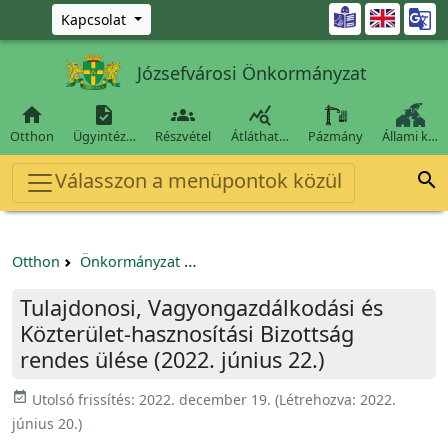
Ugrás a fő tartalomra

Kapcsolat
Józsefvárosi Önkormányzat




Otthon
Ügyintéz…
Részvétel
Átláthat…
Pázmány
Állami k…
Válasszon a menüpontok közül

Otthon
Önkormányzat
Tulajdonosi, Vagyongazdálkodási és 
Tulajdonosi, Vagyongazdálkodási és
Közterület-hasznosítási Bizottság
rendes ülése (2022. június 22.)
event_available
Utolsó frissítés:
2022. december 19.
(Létrehozva:
2022.
június 20.
)