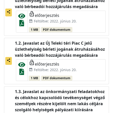
üzlethelyiség bérleti jogának átruházásához
való bérbeadói hozzájárulás megadására
share
lock_open
előterjesztés
Feltöltve: 2022. június 20.
event_available
1 MB
PDF dokumentum
Javaslat az Új Teleki téri Piac C jelű
üzlethelyiség bérleti jogának átruházásához
való bérbeadói hozzájárulás megadására
share
lock_open
előterjesztés
Feltöltve: 2022. június 20.
event_available
1 MB
PDF dokumentum
Javaslat az önkormányzati feladatokhoz
és célokhoz kapcsolódó tevékenységet végző
személyek részére kijelölt nem lakás céljára
szolgáló helyiségek pályázati kiírására