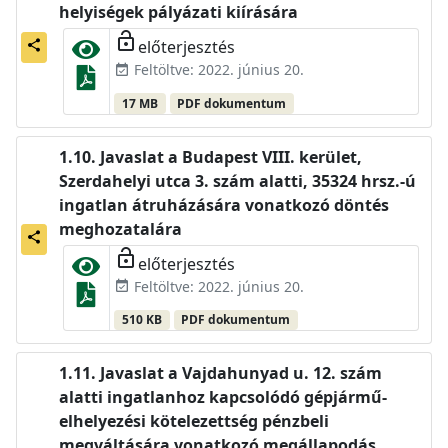
helyiségek pályázati kiírására
lock_open
előterjesztés
share
Feltöltve: 2022. június 20.
event_available
17 MB
PDF dokumentum
Javaslat a Budapest VIII. kerület,
Szerdahelyi utca 3. szám alatti, 35324 hrsz.-ú
ingatlan átruházására vonatkozó döntés
meghozatalára
share
lock_open
előterjesztés
Feltöltve: 2022. június 20.
event_available
510 KB
PDF dokumentum
Javaslat a Vajdahunyad u. 12. szám
alatti ingatlanhoz kapcsolódó gépjármű-
elhelyezési kötelezettség pénzbeli
megváltására vonatkozó megállapodás