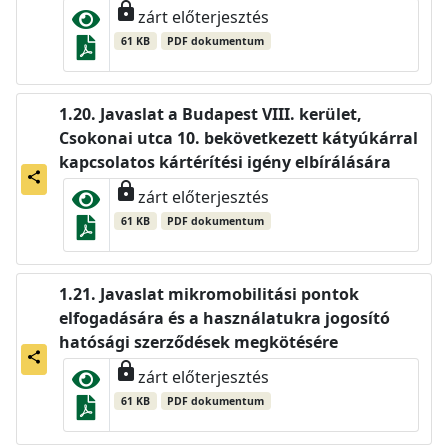
lock
zárt előterjesztés
61 KB
PDF dokumentum
Javaslat a Budapest VIII. kerület,
Csokonai utca 10. bekövetkezett kátyúkárral
kapcsolatos kártérítési igény elbírálására
share
lock
zárt előterjesztés
61 KB
PDF dokumentum
Javaslat mikromobilitási pontok
elfogadására és a használatukra jogosító
hatósági szerződések megkötésére
share
lock
zárt előterjesztés
61 KB
PDF dokumentum