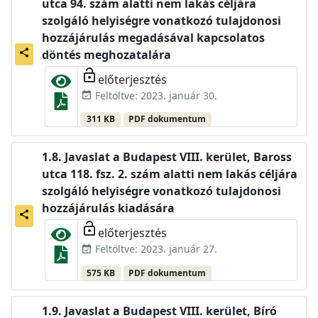
utca 94. szám alatti nem lakás céljára
szolgáló helyiségre vonatkozó tulajdonosi
hozzájárulás megadásával kapcsolatos
share
döntés meghozatalára
lock_open
előterjesztés
Feltöltve: 2023. január 30.
event_available
311 KB
PDF dokumentum
Javaslat a Budapest VIII. kerület, Baross
utca 118. fsz. 2. szám alatti nem lakás céljára
szolgáló helyiségre vonatkozó tulajdonosi
hozzájárulás kiadására
share
lock_open
előterjesztés
Feltöltve: 2023. január 27.
event_available
575 KB
PDF dokumentum
Javaslat a Budapest VIII. kerület, Bíró