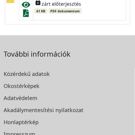
lock
zárt előterjesztés
61 KB
PDF dokumentum
További információk
Közérdekű adatok
Okostérképek
Adatvédelem
Akadálymentesítési
nyilatkozat
Honlaptérkép
Impresszum