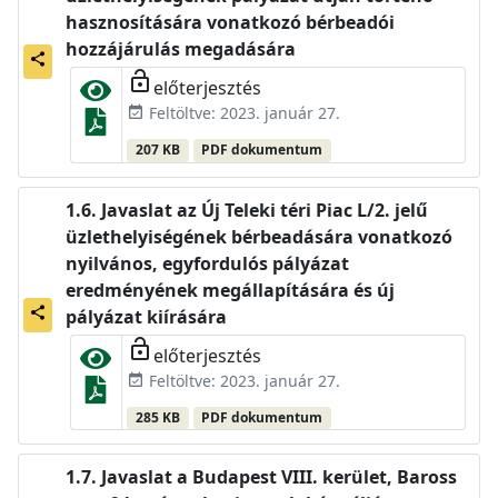
hasznosítására vonatkozó bérbeadói
hozzájárulás megadására
share
lock_open
előterjesztés
Feltöltve: 2023. január 27.
event_available
207 KB
PDF dokumentum
Javaslat az Új Teleki téri Piac L/2. jelű
üzlethelyiségének bérbeadására vonatkozó
nyilvános, egyfordulós pályázat
eredményének megállapítására és új
share
pályázat kiírására
lock_open
előterjesztés
Feltöltve: 2023. január 27.
event_available
285 KB
PDF dokumentum
Javaslat a Budapest VIII. kerület, Baross