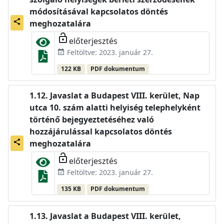
módosításával kapcsolatos döntés
share
meghozatalára
lock_open
előterjesztés
Feltöltve: 2023. január 27.
event_available
122 KB
PDF dokumentum
Javaslat a Budapest VIII. kerület, Nap
utca 10. szám alatti helyiség telephelyként
történő bejegyeztetéséhez való
hozzájárulással kapcsolatos döntés
share
meghozatalára
lock_open
előterjesztés
Feltöltve: 2023. január 27.
event_available
135 KB
PDF dokumentum
Javaslat a Budapest VIII. kerület,