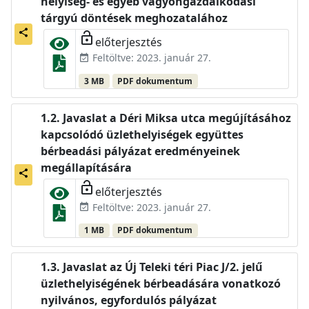
helyiség- és egyéb vagyongazdálkodási
tárgyú döntések meghozatalához
share
lock_open
előterjesztés
Feltöltve: 2023. január 27.
event_available
3 MB
PDF dokumentum
Javaslat a Déri Miksa utca megújításához
kapcsolódó üzlethelyiségek együttes
bérbeadási pályázat eredményeinek
megállapítására
share
lock_open
előterjesztés
Feltöltve: 2023. január 27.
event_available
1 MB
PDF dokumentum
Javaslat az Új Teleki téri Piac J/2. jelű
üzlethelyiségének bérbeadására vonatkozó
nyilvános, egyfordulós pályázat