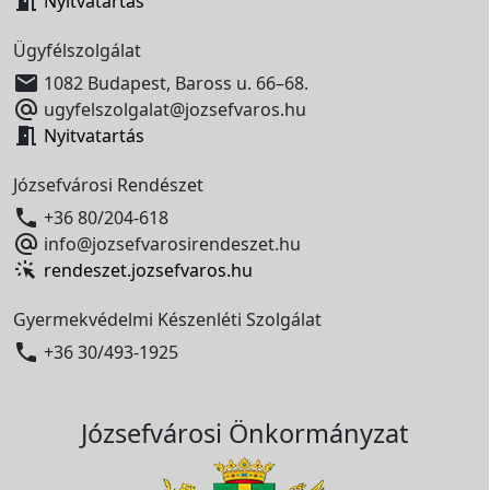

Nyitvatartás
Ügyfélszolgálat

1082 Budapest, Baross u. 66–68.

ugyfelszolgalat@jozsefvaros.hu

Nyitvatartás
Józsefvárosi Rendészet

+36 80/204-618

info@jozsefvarosirendeszet.hu
rendeszet.jozsefvaros.hu
Gyermekvédelmi Készenléti Szolgálat

+36 30/493-1925
Józsefvárosi Önkormányzat