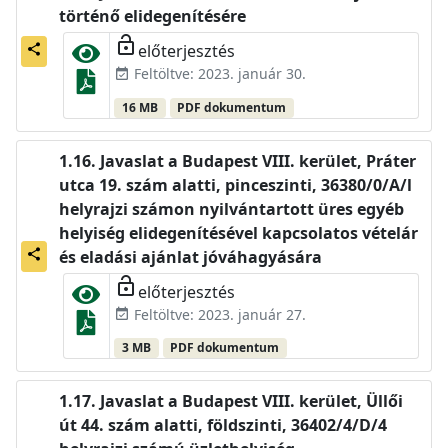
történő elidegenítésére
lock_open
előterjesztés
share
Feltöltve: 2023. január 30.
event_available
16 MB
PDF dokumentum
Javaslat a Budapest VIII. kerület, Práter
utca 19. szám alatti, pinceszinti, 36380/0/A/l
helyrajzi számon nyilvántartott üres egyéb
helyiség elidegenítésével kapcsolatos vételár
share
és eladási ajánlat jóváhagyására
lock_open
előterjesztés
Feltöltve: 2023. január 27.
event_available
3 MB
PDF dokumentum
Javaslat a Budapest VIII. kerület, Üllői
út 44. szám alatti, földszinti, 36402/4/D/4