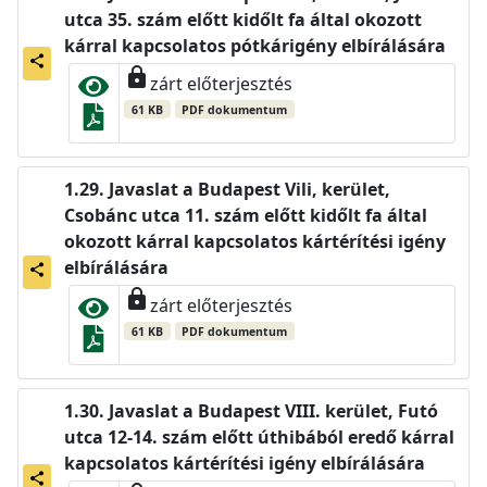
utca 35. szám előtt kidőlt fa által okozott
kárral kapcsolatos pótkárigény elbírálására
share
lock
zárt előterjesztés
61 KB
PDF dokumentum
Javaslat a Budapest Vili, kerület,
Csobánc utca 11. szám előtt kidőlt fa által
okozott kárral kapcsolatos kártérítési igény
elbírálására
share
lock
zárt előterjesztés
61 KB
PDF dokumentum
Javaslat a Budapest VIII. kerület, Futó
utca 12-14. szám előtt úthibából eredő kárral
kapcsolatos kártérítési igény elbírálására
share