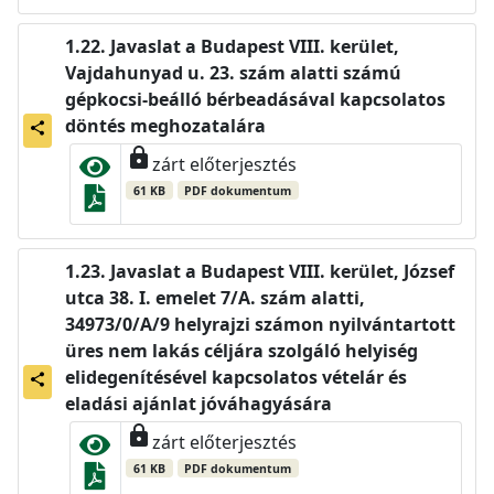
Javaslat a Budapest VIII. kerület,
Vajdahunyad u. 23. szám alatti számú
gépkocsi-beálló bérbeadásával kapcsolatos
döntés meghozatalára
share
lock
zárt előterjesztés
61 KB
PDF dokumentum
Javaslat a Budapest VIII. kerület, József
utca 38. I. emelet 7/A. szám alatti,
34973/0/A/9 helyrajzi számon nyilvántartott
üres nem lakás céljára szolgáló helyiség
elidegenítésével kapcsolatos vételár és
share
eladási ajánlat jóváhagyására
lock
zárt előterjesztés
61 KB
PDF dokumentum