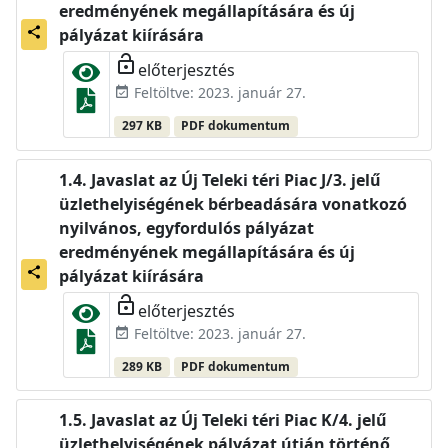
eredményének megállapítására és új
share
pályázat kiírására
lock_open
előterjesztés
Feltöltve: 2023. január 27.
event_available
297 KB
PDF dokumentum
Javaslat az Új Teleki téri Piac J/3. jelű
üzlethelyiségének bérbeadására vonatkozó
nyilvános, egyfordulós pályázat
eredményének megállapítására és új
share
pályázat kiírására
lock_open
előterjesztés
Feltöltve: 2023. január 27.
event_available
289 KB
PDF dokumentum
Javaslat az Új Teleki téri Piac K/4. jelű
üzlethelyiségének pályázat útján történő