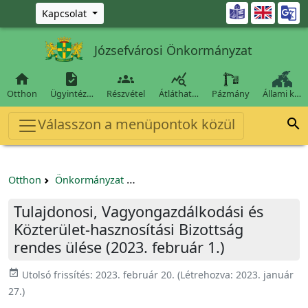
Ugrás a fő tartalomra

Kapcsolat
Józsefvárosi Önkormányzat




Otthon
Ügyintéz…
Részvétel
Átláthat…
Pázmány
Állami k…
Válasszon a menüpontok közül

Otthon
Önkormányzat
Tulajdonosi, Vagyongazdálkodási és 
Tulajdonosi, Vagyongazdálkodási és
Közterület-hasznosítási Bizottság
rendes ülése (2023. február 1.)
event_available
Utolsó frissítés:
2023. február 20.
(Létrehozva:
2023. január
27.
)