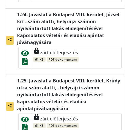
Javaslat a Budapest VIII. kerület, József
krt . szám alatti, helyrajzi számon
nyilvántartott lakás elidegenítésével
kapcsolatos vételár és eladási ajánlat
share
jóváhagyására
lock
zárt előterjesztés
61 KB
PDF dokumentum
Javaslat a Budapest VIII. kerület, Krúdy
utca szám alatti, . helyrajzi számon
nyilvántartott lakás elidegenítésével
kapcsolatos vételár és eladási
share
ajánlatjóváhagyására
lock
zárt előterjesztés
61 KB
PDF dokumentum