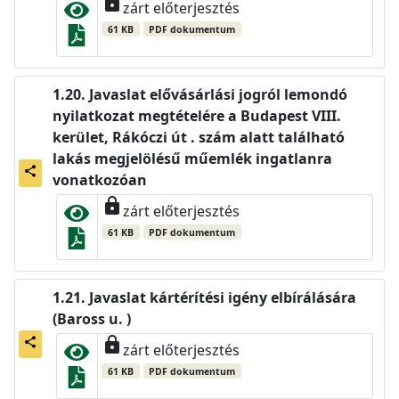
lock
zárt előterjesztés
61 KB
PDF dokumentum
Javaslat elővásárlási jogról lemondó
nyilatkozat megtételére a Budapest VIII.
kerület, Rákóczi út . szám alatt található
lakás megjelölésű műemlék ingatlanra
share
vonatkozóan
lock
zárt előterjesztés
61 KB
PDF dokumentum
Javaslat kártérítési igény elbírálására
(Baross u. )
lock
share
zárt előterjesztés
61 KB
PDF dokumentum