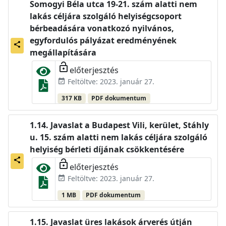
Somogyi Béla utca 19-21. szám alatti nem
lakás céljára szolgáló helyiségcsoport
bérbeadására vonatkozó nyilvános,
egyfordulós pályázat eredményének
share
megállapítására
lock_open
előterjesztés
Feltöltve: 2023. január 27.
event_available
317 KB
PDF dokumentum
Javaslat a Budapest Vili, kerület, Stáhly
u. 15. szám alatti nem lakás céljára szolgáló
helyiség bérleti díjának csökkentésére
share
lock_open
előterjesztés
Feltöltve: 2023. január 27.
event_available
1 MB
PDF dokumentum
Javaslat üres lakások árverés útján