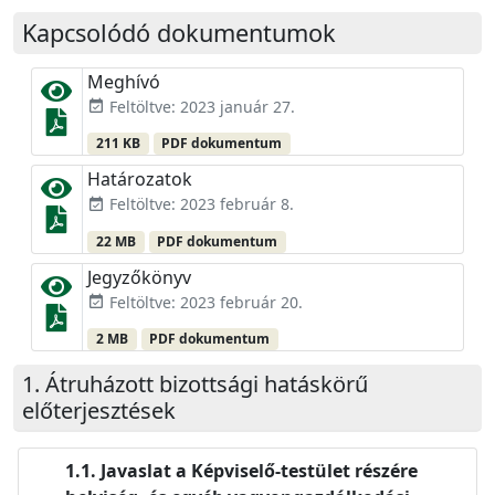
Kapcsolódó dokumentumok
Meghívó
Feltöltve: 2023 január 27.
event_available
211 KB
PDF dokumentum
Határozatok
Feltöltve: 2023 február 8.
event_available
22 MB
PDF dokumentum
Jegyzőkönyv
Feltöltve: 2023 február 20.
event_available
2 MB
PDF dokumentum
Átruházott bizottsági hatáskörű
előterjesztések
Javaslat a Képviselő-testület részére