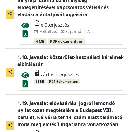
helyrajzi számú üzlethelyiség
elidegenítésével kapcsolatos vételár és
share
eladási ajánlatjóváhagyására
lock_open
előterjesztés
Feltöltve: 2023. január 27.
event_available
4 MB
PDF dokumentum
Javaslat közterület-használati kérelmek
elbírálásár
lock
share
zárt előterjesztés
61 KB
PDF dokumentum
Javaslat elővásárlási jogról lemondó
nyilatkozat megtételére a Budapest VIII.
kerület, Kálvária tér 14. szám alatt található
iroda megjelölésű ingatlanra vonatkozóan
share