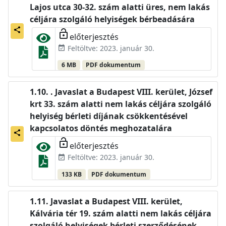
Lajos utca 30-32. szám alatti üres, nem lakás
céljára szolgáló helyiségek bérbeadására
share
lock_open
előterjesztés
Feltöltve: 2023. január 30.
event_available
6 MB
PDF dokumentum
. Javaslat a Budapest VIII. kerület, József
krt 33. szám alatti nem lakás céljára szolgáló
helyiség bérleti díjának csökkentésével
kapcsolatos döntés meghozatalára
share
lock_open
előterjesztés
Feltöltve: 2023. január 30.
event_available
133 KB
PDF dokumentum
Javaslat a Budapest VIII. kerület,
Kálvária tér 19. szám alatti nem lakás céljára
szolgáló helyiségek bérleti szerződésének