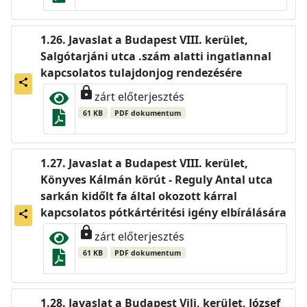
Javaslat a Budapest VIII. kerület,
Salgótarjáni utca .szám alatti ingatlannal
kapcsolatos tulajdonjog rendezésére
share
lock
zárt előterjesztés
61 KB
PDF dokumentum
Javaslat a Budapest VIII. kerület,
Könyves Kálmán körút - Reguly Antal utca
sarkán kidőlt fa által okozott kárral
kapcsolatos pótkártéritési igény elbírálására
share
lock
zárt előterjesztés
61 KB
PDF dokumentum
Javaslat a Budapest Vili, kerület, József