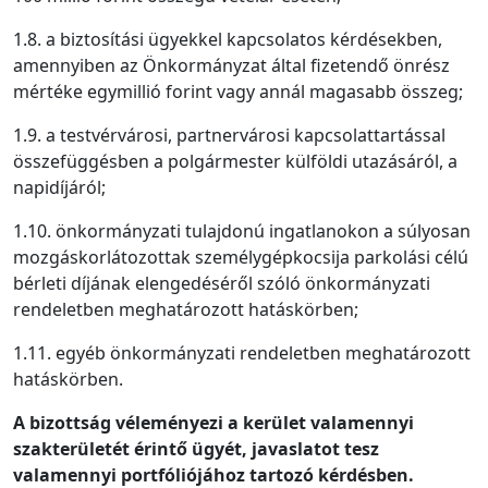
1.8. a biztosítási ügyekkel kapcsolatos kérdésekben,
amennyiben az Önkormányzat által fizetendő önrész
mértéke egymillió forint vagy annál magasabb összeg;
1.9. a testvérvárosi, partnervárosi kapcsolattartással
összefüggésben a polgármester külföldi utazásáról, a
napidíjáról;
1.10. önkormányzati tulajdonú ingatlanokon a súlyosan
mozgáskorlátozottak személygépkocsija parkolási célú
bérleti díjának elengedéséről szóló önkormányzati
rendeletben meghatározott hatáskörben;
1.11. egyéb önkormányzati rendeletben meghatározott
hatáskörben.
A bizottság véleményezi a kerület valamennyi
szakterületét érintő ügyét, javaslatot tesz
valamennyi portfóliójához tartozó kérdésben.