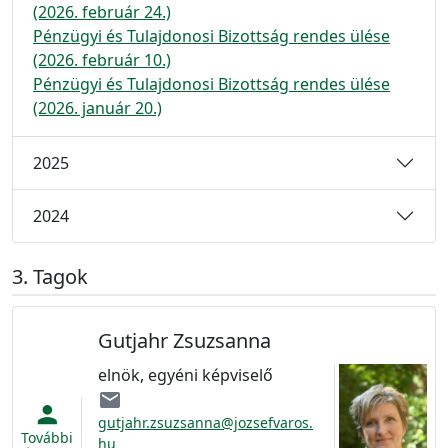
(2026. február 24.)
Pénzügyi és Tulajdonosi Bizottság rendes ülése
(2026. február 10.)
Pénzügyi és Tulajdonosi Bizottság rendes ülése
(2026. január 20.)
2025
2024
Tagok
Gutjahr Zsuzsanna
elnök, egyéni képviselő
email
person
gutjahr.zsuzsanna@jozsefvaros.
További
hu