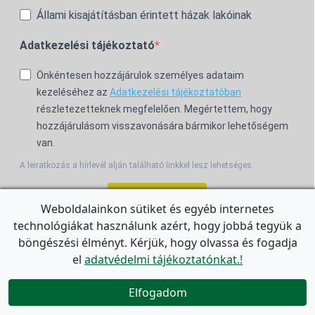
Állami kisajátításban érintett házak lakóinak
Adatkezelési tájékoztató
Önkéntesen hozzájárulok személyes adataim
kezeléséhez az
Adatkezelési tájékoztatóban
részletezetteknek megfelelően. Megértettem, hogy
hozzájárulásom visszavonására bármikor lehetőségem
van.
A leiratkozás a hírlevél alján található linkkel lesz lehetséges.
Feliratkozom!
Weboldalainkon sütiket és egyéb internetes
technológiákat használunk azért, hogy jobbá tegyük a
For the English Newsletter, click
HERE.
böngészési élményt. Kérjük, hogy olvassa és fogadja
el
adatvédelmi tájékoztatónkat.!


Elfogadom