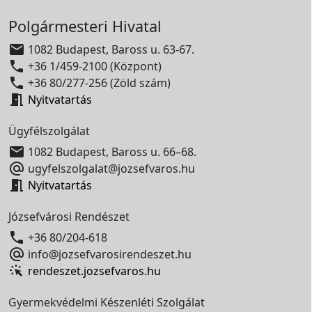
Polgármesteri Hivatal

1082 Budapest, Baross u. 63-67.

+36 1/459-2100 (Központ)

+36 80/277-256 (Zöld szám)

Nyitvatartás
Ügyfélszolgálat

1082 Budapest, Baross u. 66–68.

ugyfelszolgalat@jozsefvaros.hu

Nyitvatartás
Józsefvárosi Rendészet

+36 80/204-618

info@jozsefvarosirendeszet.hu
rendeszet.jozsefvaros.hu
Gyermekvédelmi Készenléti Szolgálat