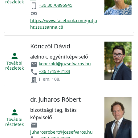
részletek
phone_android
+36 30 /0896945
link
https://www.facebook.com/gutja
hr.zsuzsanna.c8
Könczöl Dávid
person
alelnök, egyéni képviselő
További
email
konczold@jozsefvaros.hu
részletek
phone
+36 1/459-2183
meeting_room
I. em. 108.
dr. Juharos Róbert
bizottsági tag, listás
person
képviselő
További
részletek
email
juharosrobert@jozsefvaros.hu