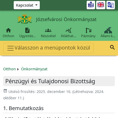
Ugrás a fő tartalomra

Kapcsolat
Józsefvárosi Önkormányzat




Otthon
Ügyintéz…
Részvétel
Átláthat…
Pázmány
Állami k…
Válasszon a menüpontok közül

Otthon
Önkormányzat
Pénzügyi és Tulajdonosi Bizottság
event_available
Utolsó frissítés:
2025. december 16.
(Létrehozva:
2024.
október 11.
)
Bemutatkozás