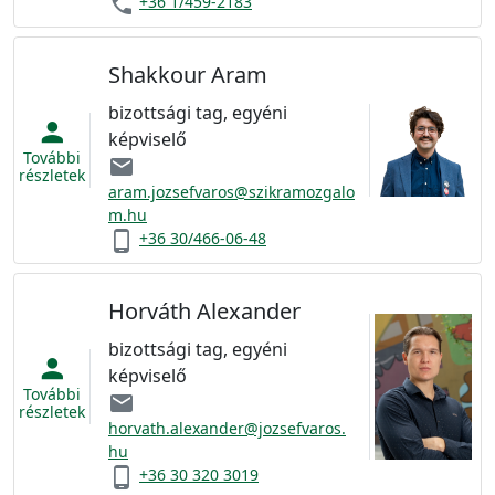
phone
+36 1/459-2183
Shakkour Aram
bizottsági tag, egyéni
person
képviselő
További
email
részletek
aram.jozsefvaros@szikramozgalo
m.hu
phone_android
+36 30/466-06-48
Horváth Alexander
bizottsági tag, egyéni
person
képviselő
További
email
részletek
horvath.alexander@jozsefvaros.
hu
phone_android
+36 30 320 3019