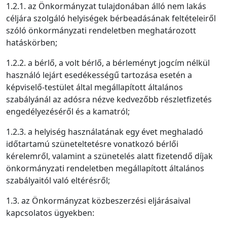
1.2.1. az Önkormányzat tulajdonában álló nem lakás
céljára szolgáló helyiségek bérbeadásának feltételeiről
szóló önkormányzati rendeletben meghatározott
hatáskörben;
1.2.2. a bérlő, a volt bérlő, a bérleményt jogcím nélkül
használó lejárt esedékességű tartozása esetén a
képviselő-testület által megállapított általános
szabályánál az adósra nézve kedvezőbb részletfizetés
engedélyezéséről és a kamatról;
1.2.3. a helyiség használatának egy évet meghaladó
időtartamú szüneteltetésre vonatkozó bérlői
kérelemről, valamint a szünetelés alatt fizetendő díjak
önkormányzati rendeletben megállapított általános
szabályaitól való eltérésről;
1.3. az Önkormányzat közbeszerzési eljárásaival
kapcsolatos ügyekben: