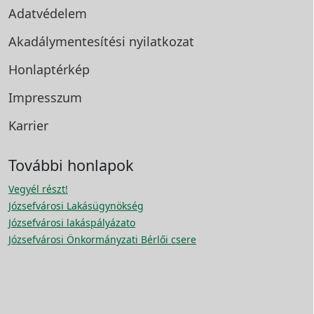
Adatvédelem
Akadálymentesítési
nyilatkozat
Honlaptérkép
Impresszum
Karrier
További honlapok
Vegyél részt!
Józsefvárosi Lakásügynökség
Józsefvárosi lakáspályázato
Józsefvárosi Önkormányzati Bérlői csere