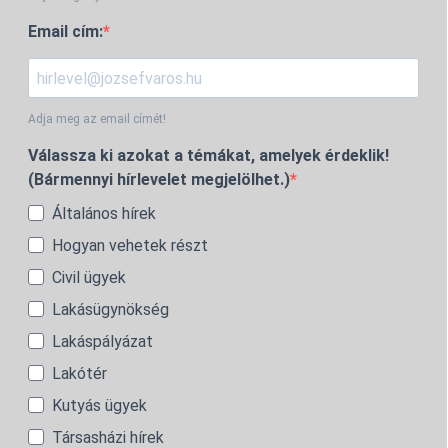
Email cím:
Adja meg az email címét!
Válassza ki azokat a témákat, amelyek érdeklik!
(Bármennyi hírlevelet megjelölhet.)
Általános hírek
Hogyan vehetek részt
Civil ügyek
Lakásügynökség
Lakáspályázat
Lakótér
Kutyás ügyek
Társasházi hírek