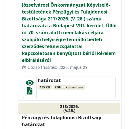
Józsefvárosi Önkormányzat Képviselő-
testületének Pénzügyi és Tulajdonosi
Bizottsága 217/2026. (V. 26.) számú
határozata a Budapest VIII. kerület, Üllői
út 70. szám alatti nem lakás céljára
szolgáló helyiségre fennálló bérleti
szerződés felülvizsgálattal
kapcsolatosan benyújtott bérlői kérelem
elbírálásáról
Utolsó frissítés: 2026. május 29.
event_available
határozat
135 KB
PDF dokumentum
218/2026.
(V.26.)
Pénzügyi és Tulajdonosi Bizottsági
határozat