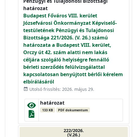
Pénzügyi és Tulajdonosi Bizottsági
határozat
Budapest Főváros VIII. kerület
Józsefvárosi Önkormányzat Képviselő-
testületének Pénzügyi és Tulajdonosi
Bizottsága 221/2026. (V. 26.) számú
határozata a Budapest VIII. kerület,
Orczy út 42. szám alatti nem lakás
céljára szolgáló helyiségre fennálló
bérleti szerződés felülvizsgálattal
kapcsolatosan benyújtott bérlői kérelem
elbírálásáról
Utolsó frissítés: 2026. május 29.
event_available
határozat
133 KB
PDF dokumentum
222/2026.
(V.26.)