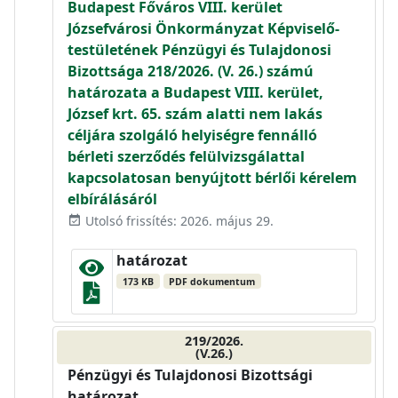
Budapest Főváros VIII. kerület
Józsefvárosi Önkormányzat Képviselő-
testületének Pénzügyi és Tulajdonosi
Bizottsága 218/2026. (V. 26.) számú
határozata a Budapest VIII. kerület,
József krt. 65. szám alatti nem lakás
céljára szolgáló helyiségre fennálló
bérleti szerződés felülvizsgálattal
kapcsolatosan benyújtott bérlői kérelem
elbírálásáról
Utolsó frissítés: 2026. május 29.
event_available
határozat
173 KB
PDF dokumentum
219/2026.
(V.26.)
Pénzügyi és Tulajdonosi Bizottsági
határozat