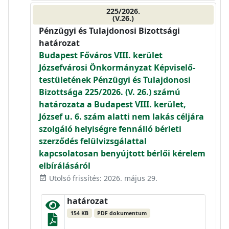
225/2026.
(V.26.)
Pénzügyi és Tulajdonosi Bizottsági
határozat
Budapest Főváros VIII. kerület
Józsefvárosi Önkormányzat Képviselő-
testületének Pénzügyi és Tulajdonosi
Bizottsága 225/2026. (V. 26.) számú
határozata a Budapest VIII. kerület,
József u. 6. szám alatti nem lakás céljára
szolgáló helyiségre fennálló bérleti
szerződés felülvizsgálattal
kapcsolatosan benyújtott bérlői kérelem
elbírálásáról
Utolsó frissítés: 2026. május 29.
event_available
határozat
154 KB
PDF dokumentum