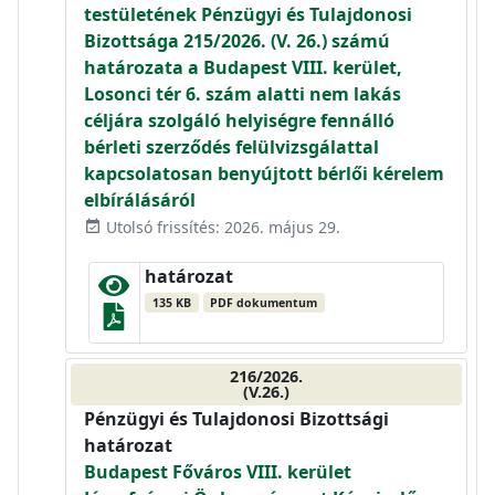
testületének Pénzügyi és Tulajdonosi
Bizottsága 215/2026. (V. 26.) számú
határozata a Budapest VIII. kerület,
Losonci tér 6. szám alatti nem lakás
céljára szolgáló helyiségre fennálló
bérleti szerződés felülvizsgálattal
kapcsolatosan benyújtott bérlői kérelem
elbírálásáról
Utolsó frissítés: 2026. május 29.
event_available
határozat
135 KB
PDF dokumentum
216/2026.
(V.26.)
Pénzügyi és Tulajdonosi Bizottsági
határozat
Budapest Főváros VIII. kerület