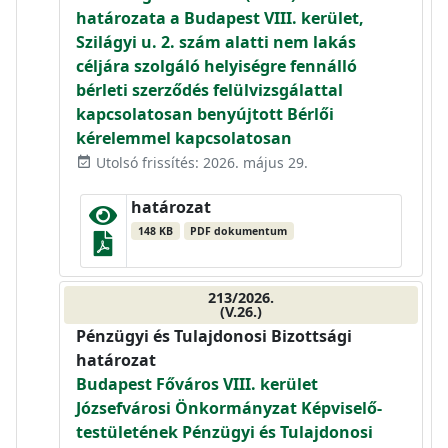
határozata a Budapest VIII. kerület,
Szilágyi u. 2. szám alatti nem lakás
céljára szolgáló helyiségre fennálló
bérleti szerződés felülvizsgálattal
kapcsolatosan benyújtott Bérlői
kérelemmel kapcsolatosan
Utolsó frissítés: 2026. május 29.
event_available
határozat
148 KB
PDF dokumentum
213/2026.
(V.26.)
Pénzügyi és Tulajdonosi Bizottsági
határozat
Budapest Főváros VIII. kerület
Józsefvárosi Önkormányzat Képviselő-
testületének Pénzügyi és Tulajdonosi