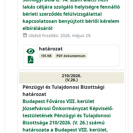
lakás céljára szolgáló helyiségre fennálló
bérleti szerződés felülvizsgálattal
kapcsolatosan benyújtott bérlői kérelem
elbírálásáról
Utolsó frissítés: 2026. május 29.
event_available
határozat
155 KB
PDF dokumentum
210/2026.
(V.26.)
Pénzügyi és Tulajdonosi Bizottsági
határozat
Budapest Főváros VIII. kerület
Józsefvárosi Önkormányzat Képviselő-
testületének Pénzügyi és Tulajdonosi
Bizottsága 210/2026. (V. 26.) számú
határozata a Budapest VIII. kerület,