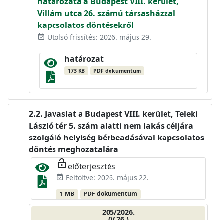
határozata a Budapest VIII. kerület,
Villám utca 26. számú társasházzal
kapcsolatos döntésekről
Utolsó frissítés: 2026. május 29.
event_available
határozat
173 KB
PDF dokumentum
Javaslat a Budapest VIII. kerület, Teleki
László tér 5. szám alatti nem lakás céljára
szolgáló helyiség bérbeadásával kapcsolatos
döntés meghozatalára
lock_open
előterjesztés
Feltöltve: 2026. május 22.
event_available
1 MB
PDF dokumentum
205/2026.
(V.26.)