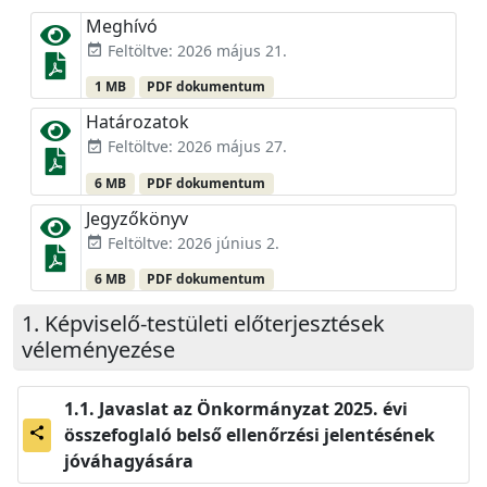
Meghívó
Feltöltve: 2026 május 21.
event_available
1 MB
PDF dokumentum
Határozatok
Feltöltve: 2026 május 27.
event_available
6 MB
PDF dokumentum
Jegyzőkönyv
Feltöltve: 2026 június 2.
event_available
6 MB
PDF dokumentum
Képviselő-testületi előterjesztések
véleményezése
Javaslat az Önkormányzat 2025. évi
összefoglaló belső ellenőrzési jelentésének
share
jóváhagyására