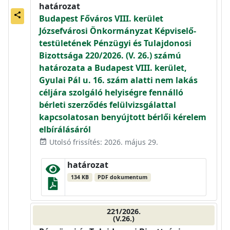
határozat
share
Budapest Főváros VIII. kerület
Józsefvárosi Önkormányzat Képviselő-
testületének Pénzügyi és Tulajdonosi
Bizottsága 220/2026. (V. 26.) számú
határozata a Budapest VIII. kerület,
Gyulai Pál u. 16. szám alatti nem lakás
céljára szolgáló helyiségre fennálló
bérleti szerződés felülvizsgálattal
kapcsolatosan benyújtott bérlői kérelem
elbírálásáról
Utolsó frissítés: 2026. május 29.
event_available
határozat
134 KB
PDF dokumentum
221/2026.
(V.26.)