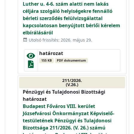
Luther u. 4-6. szám alatti nem lakás
céljára szolgáló helyiségekre fennálló
bérleti szerződés felülvizsgálattal
kapcsolatosan benyújtott bérlői kérelem
elbírálásáról
Utolsó frissítés: 2026. május 29.
event_available
határozat
155 KB
PDF dokumentum
211/2026.
(V.26.)
Pénzügyi és Tulajdonosi Bizottsági
határozat
Budapest Főváros VIII. kerület
Józsefvárosi Önkormányzat Képviselő-
testületének Pénzügyi és Tulajdonosi
Bizottsága 211/2026. (V. 26.) számú