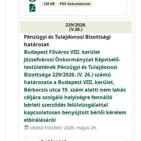
129 KB
PDF dokumentum
229/2026.
(V.26.)
Pénzügyi és Tulajdonosi Bizottsági
határozat
Budapest Főváros VIII. kerület
Józsefvárosi Önkormányzat Képviselő-
testületének Pénzügyi és Tulajdonosi
Bizottsága 229/2026. (V. 26.) számú
határozata a Budapest VIII. kerület,
Bérkocsis utca 19. szám alatti nem lakás
céljára szolgáló helyiségre fennálló
bérleti szerződés felülvizsgálattal
kapcsolatosan benyújtott bérlői kérelem
elbírálásáról
Utolsó frissítés: 2026. május 29.
event_available