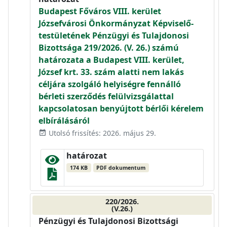
Budapest Főváros VIII. kerület
Józsefvárosi Önkormányzat Képviselő-
testületének Pénzügyi és Tulajdonosi
Bizottsága 219/2026. (V. 26.) számú
határozata a Budapest VIII. kerület,
József krt. 33. szám alatti nem lakás
céljára szolgáló helyiségre fennálló
bérleti szerződés felülvizsgálattal
kapcsolatosan benyújtott bérlői kérelem
elbírálásáról
Utolsó frissítés: 2026. május 29.
event_available
határozat
174 KB
PDF dokumentum
220/2026.
(V.26.)
Pénzügyi és Tulajdonosi Bizottsági