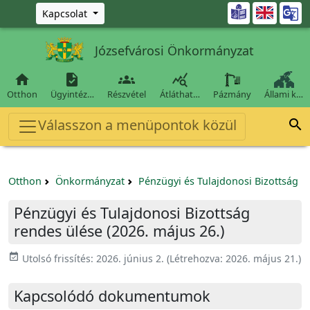
Ugrás a fő tartalomra

Kapcsolat
Józsefvárosi Önkormányzat




Otthon
Ügyintéz…
Részvétel
Átláthat…
Pázmány
Állami k…
Válasszon a menüpontok közül

Otthon
Önkormányzat
Pénzügyi és Tulajdonosi Bizottság
Pénzügyi és Tulajdonosi Bizottság
rendes ülése (2026. május 26.)
event_available
Utolsó frissítés:
2026. június 2.
(Létrehozva:
2026. május 21.
)
Kapcsolódó dokumentumok