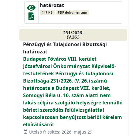
határozat
147 KB
PDF dokumentum
231/2026.
(V.26.)
Pénzügyi és Tulajdonosi Bizottsági
határozat
Budapest Főváros VIII. kerület
Józsefvárosi Önkormányzat Képviselő-
testületének Pénzügyi és Tulajdonosi
Bizottsága 231/2026. (V. 26.) számú
határozata a Budapest VIII. kerület,
Somogyi Béla u. 10. szám alatti nem
lakás céljára szolgáló helyiségre fennálló
bérleti szerződés felülvizsgálattal
kapcsolatosan benyújtott bérlői kérelem
elbírálásáról
Utolsó frissítés: 2026. május 29.
event_available