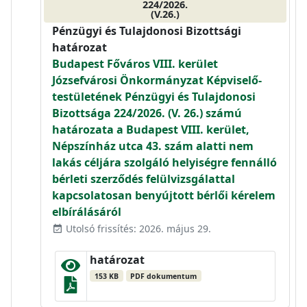
224/2026.
(V.26.)
Pénzügyi és Tulajdonosi Bizottsági
határozat
Budapest Főváros VIII. kerület
Józsefvárosi Önkormányzat Képviselő-
testületének Pénzügyi és Tulajdonosi
Bizottsága 224/2026. (V. 26.) számú
határozata a Budapest VIII. kerület,
Népszínház utca 43. szám alatti nem
lakás céljára szolgáló helyiségre fennálló
bérleti szerződés felülvizsgálattal
kapcsolatosan benyújtott bérlői kérelem
elbírálásáról
Utolsó frissítés: 2026. május 29.
event_available
határozat
153 KB
PDF dokumentum