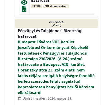
határozat
147 KB
PDF dokumentum
230/2026.
(V.26.)
Pénzügyi és Tulajdonosi Bizottsági
határozat
Budapest Főváros VIII. kerület
Józsefvárosi Önkormányzat Képviselő-
testületének Pénzügyi és Tulajdonosi
Bizottsága 230/2026. (V. 26.) számú
határozata a Budapest VIII. kerület,
Horánszky utca 23. szám alatti nem
lakás céljára szolgáló helyiségre fennálló
bérleti szerződés felülvizsgálattal
kapcsolatosan benyújtott bérlői kérelem
elbírálásáról
Utolsó frissítés: 2026. május 29.
event_available