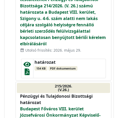
Bizottsága 214/2026. (V. 26.) számú
határozata a Budapest VIII. kerület,
Szigony u. 4-6. szám alatti nem lakás
céljára szolgáló helyiségre fennálló
bérleti szerződés felülvizsgálattal
kapcsolatosan benyújtott bérlői kérelem
elbírálásáról
Utolsó frissítés: 2026. május 29.
event_available
határozat
154 KB
PDF dokumentum
215/2026.
(V.26.)
Pénzügyi és Tulajdonosi Bizottsági
határozat
Budapest Főváros VIII. kerület
Józsefvárosi Önkormányzat Képviselő-