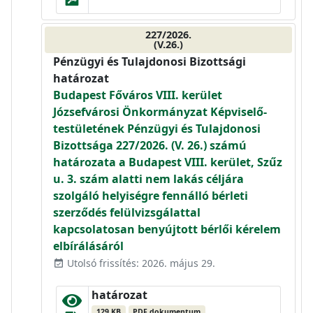
227/2026.
(V.26.)
Pénzügyi és Tulajdonosi Bizottsági
határozat
Budapest Főváros VIII. kerület
Józsefvárosi Önkormányzat Képviselő-
testületének Pénzügyi és Tulajdonosi
Bizottsága 227/2026. (V. 26.) számú
határozata a Budapest VIII. kerület, Szűz
u. 3. szám alatti nem lakás céljára
szolgáló helyiségre fennálló bérleti
szerződés felülvizsgálattal
kapcsolatosan benyújtott bérlői kérelem
elbírálásáról
Utolsó frissítés: 2026. május 29.
event_available
határozat
129 KB
PDF dokumentum