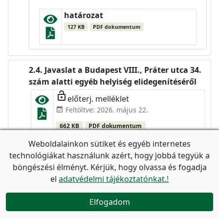
határozat
127 KB
PDF dokumentum
Javaslat a Budapest VIII., Práter utca 34.
szám alatti egyéb helyiség elidegenítéséről
lock_open
előterj. melléklet
Feltöltve: 2026. május 22.
event_available
662 KB
PDF dokumentum
lock_open
Weboldalainkon sütiket és egyéb internetes
előterj. melléklet
technológiákat használunk azért, hogy jobbá tegyük a
Feltöltve: 2026. május 22.
event_available
böngészési élményt. Kérjük, hogy olvassa és fogadja
7 MB
PDF dokumentum
el
adatvédelmi tájékoztatónkat.!
lock_open
előterj. melléklet
Elfogadom
Feltöltve: 2026. május 22.
event_available

477 KB
PDF dokumentum