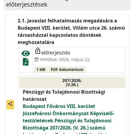
előterjesztések
Javaslat felhatalmazás megadására a
Budapest VIII. kerület, Villám utca 26. számú
társasházzal kapcsolatos döntések
meghozatalára
lock_open
előterjesztés
Feltöltve: 2026. május 22.
event_available
1 MB
PDF dokumentum
207/2026.
(V.26.)
Pénzügyi és Tulajdonosi Bizottsági
határozat
share
Budapest Főváros VIII. kerület
Józsefvárosi Önkormányzat Képviselő-
testületének Pénzügyi és Tulajdonosi
Bizottsága 207/2026. (V. 26.) számú