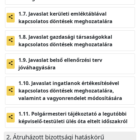
Javaslat kerületi emléktáblával
share
kapcsolatos döntések meghozatalára
Javaslat gazdasági társaságokkal
share
kapcsolatos döntések meghozatalára
Javaslat belső ellenőrzési terv
share
jóváhagyására
Javaslat ingatlanok értékesítésével
kapcsolatos döntések meghozatalára,
share
valamint a vagyonrendelet módosítására
Polgármesteri tájékoztató a legutóbbi
share
képviselő-testületi ülés óta eltelt időszakról
Átruházott bizottsági hatáskörű