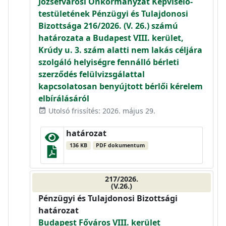
Józsefvárosi Önkormányzat Képviselő-
testületének Pénzügyi és Tulajdonosi
Bizottsága 216/2026. (V. 26.) számú
határozata a Budapest VIII. kerület,
Krúdy u. 3. szám alatti nem lakás céljára
szolgáló helyiségre fennálló bérleti
szerződés felülvizsgálattal
kapcsolatosan benyújtott bérlői kérelem
elbírálásáról
Utolsó frissítés: 2026. május 29.
event_available
határozat
136 KB
PDF dokumentum
217/2026.
(V.26.)
Pénzügyi és Tulajdonosi Bizottsági
határozat
Budapest Főváros VIII. kerület