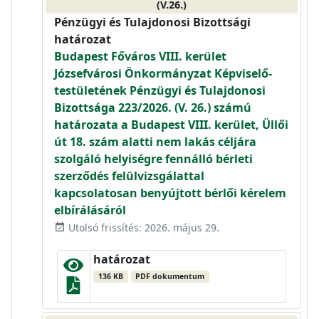
(V.26.)
Pénzügyi és Tulajdonosi Bizottsági
határozat
Budapest Főváros VIII. kerület
Józsefvárosi Önkormányzat Képviselő-
testületének Pénzügyi és Tulajdonosi
Bizottsága 223/2026. (V. 26.) számú
határozata a Budapest VIII. kerület, Üllői
út 18. szám alatti nem lakás céljára
szolgáló helyiségre fennálló bérleti
szerződés felülvizsgálattal
kapcsolatosan benyújtott bérlői kérelem
elbírálásáról
Utolsó frissítés: 2026. május 29.
event_available
határozat
136 KB
PDF dokumentum