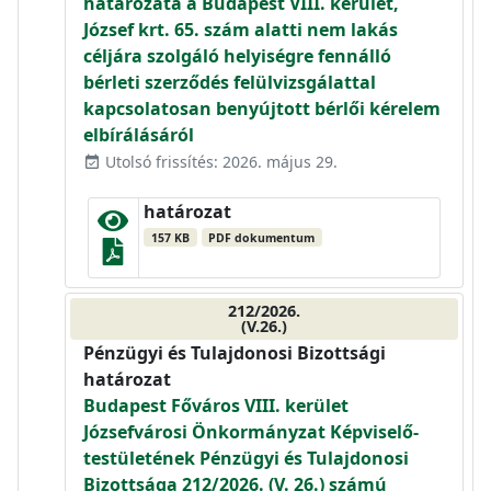
határozata a Budapest VIII. kerület,
József krt. 65. szám alatti nem lakás
céljára szolgáló helyiségre fennálló
bérleti szerződés felülvizsgálattal
kapcsolatosan benyújtott bérlői kérelem
elbírálásáról
Utolsó frissítés: 2026. május 29.
event_available
határozat
157 KB
PDF dokumentum
212/2026.
(V.26.)
Pénzügyi és Tulajdonosi Bizottsági
határozat
Budapest Főváros VIII. kerület
Józsefvárosi Önkormányzat Képviselő-
testületének Pénzügyi és Tulajdonosi
Bizottsága 212/2026. (V. 26.) számú