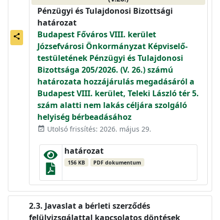
Pénzügyi és Tulajdonosi Bizottsági
határozat
Budapest Főváros VIII. kerület
share
Józsefvárosi Önkormányzat Képviselő-
testületének Pénzügyi és Tulajdonosi
Bizottsága 205/2026. (V. 26.) számú
határozata hozzájárulás megadásáról a
Budapest VIII. kerület, Teleki László tér 5.
szám alatti nem lakás céljára szolgáló
helyiség bérbeadásához
Utolsó frissítés: 2026. május 29.
event_available
határozat
156 KB
PDF dokumentum
Javaslat a bérleti szerződés
felülvizsgálattal kapcsolatos döntések