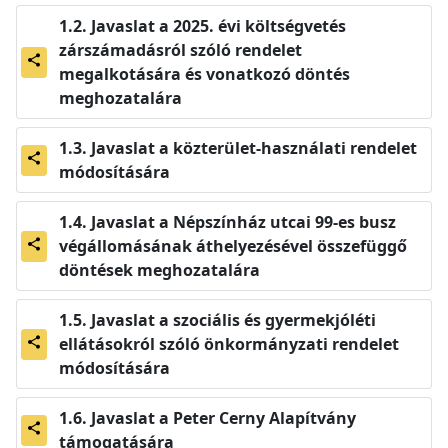
Javaslat a 2025. évi költségvetés
zárszámadásról szóló rendelet
share
megalkotására és vonatkozó döntés
meghozatalára
Javaslat a közterület-használati rendelet
share
módosítására
Javaslat a Népszínház utcai 99-es busz
végállomásának áthelyezésével összefüggő
share
döntések meghozatalára
Javaslat a szociális és gyermekjóléti
ellátásokról szóló önkormányzati rendelet
share
módosítására
Javaslat a Peter Cerny Alapítvány
share
támogatására