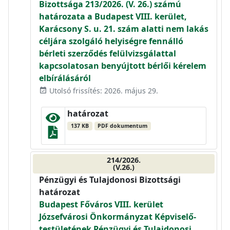
Bizottsága 213/2026. (V. 26.) számú
határozata a Budapest VIII. kerület,
Karácsony S. u. 21. szám alatti nem lakás
céljára szolgáló helyiségre fennálló
bérleti szerződés felülvizsgálattal
kapcsolatosan benyújtott bérlői kérelem
elbírálásáról
Utolsó frissítés: 2026. május 29.
event_available
határozat
137 KB
PDF dokumentum
214/2026.
(V.26.)
Pénzügyi és Tulajdonosi Bizottsági
határozat
Budapest Főváros VIII. kerület
Józsefvárosi Önkormányzat Képviselő-
testületének Pénzügyi és Tulajdonosi