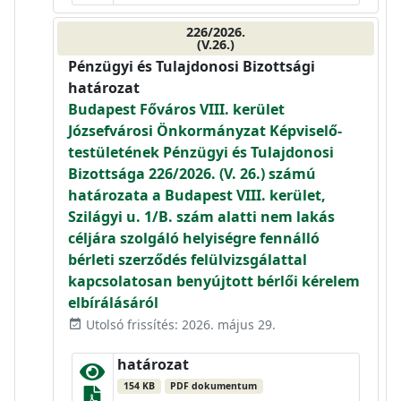
226/2026.
(V.26.)
Pénzügyi és Tulajdonosi Bizottsági
határozat
Budapest Főváros VIII. kerület
Józsefvárosi Önkormányzat Képviselő-
testületének Pénzügyi és Tulajdonosi
Bizottsága 226/2026. (V. 26.) számú
határozata a Budapest VIII. kerület,
Szilágyi u. 1/B. szám alatti nem lakás
céljára szolgáló helyiségre fennálló
bérleti szerződés felülvizsgálattal
kapcsolatosan benyújtott bérlői kérelem
elbírálásáról
Utolsó frissítés: 2026. május 29.
event_available
határozat
154 KB
PDF dokumentum