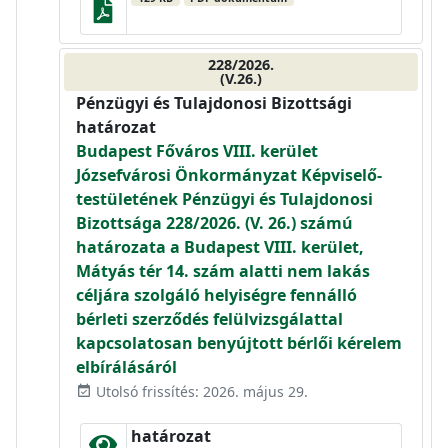
228/2026.
(V.26.)
Pénzügyi és Tulajdonosi Bizottsági
határozat
Budapest Főváros VIII. kerület
Józsefvárosi Önkormányzat Képviselő-
testületének Pénzügyi és Tulajdonosi
Bizottsága 228/2026. (V. 26.) számú
határozata a Budapest VIII. kerület,
Mátyás tér 14. szám alatti nem lakás
céljára szolgáló helyiségre fennálló
bérleti szerződés felülvizsgálattal
kapcsolatosan benyújtott bérlői kérelem
elbírálásáról
Utolsó frissítés: 2026. május 29.
event_available
határozat