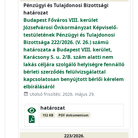
Pénzügyi és Tulajdonosi Bizottsági
határozat
Budapest Főváros VIII. kerület
Józsefvárosi Önkormányzat Képviselő-
testületének Pénzügyi és Tulajdonosi
Bizottsága 222/2026. (V. 26.) számú
határozata a Budapest VIII. kerület,
Karácsony S. u. 2/B. szám alatti nem
lakás céljára szolgáló helyiségre fennálló
bérleti szerződés felülvizsgálattal
kapcsolatosan benyújtott bérlői kérelem
elbírálásáról
Utolsó frissítés: 2026. május 29.
event_available
határozat
152 KB
PDF dokumentum
223/2026.