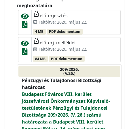
meghozatalára
lock_open
előterjesztés
Feltöltve: 2026. május 22.
event_available
4 MB
PDF dokumentum
lock_open
előterj. melléklet
Feltöltve: 2026. május 22.
event_available
84 MB
PDF dokumentum
209/2026.
(V.26.)
Pénzügyi és Tulajdonosi Bizottsági
határozat
Budapest Főváros VIII. kerület
Józsefvárosi Önkormányzat Képviselő-
testületének Pénzügyi és Tulajdonosi
Bizottsága 209/2026. (V. 26.) számú
határozata a Budapest VIII. kerület,
Somogyi Béla u. 14. szám alatti nem