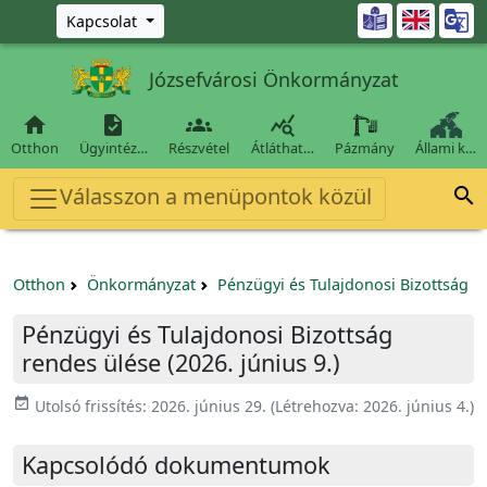
Ugrás a fő tartalomra

Kapcsolat
Józsefvárosi Önkormányzat




Otthon
Ügyintéz…
Részvétel
Átláthat…
Pázmány
Állami k…
Válasszon a menüpontok közül

Otthon
Önkormányzat
Pénzügyi és Tulajdonosi Bizottság
Pénzügyi és Tulajdonosi Bizottság
rendes ülése (2026. június 9.)
event_available
Utolsó frissítés:
2026. június 29.
(Létrehozva:
2026. június 4.
)
Kapcsolódó dokumentumok