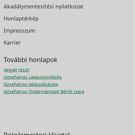
Akadálymentesítési
nyilatkozat
Honlaptérkép
Impresszum
Karrier
További honlapok
Vegyél részt!
Józsefvárosi Lakásügynökség
Józsefvárosi lakáspályázato
Józsefvárosi Önkormányzati Bérlői csere
Polgármesteri Hivatal