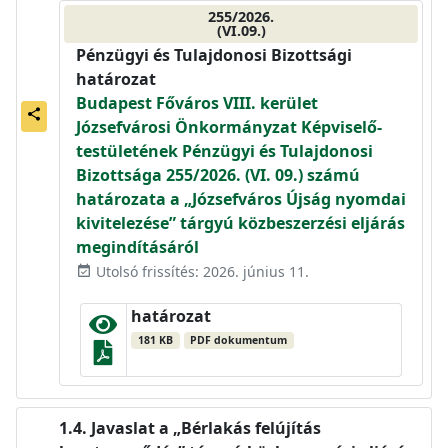
255/2026.
(VI.09.)
Pénzügyi és Tulajdonosi Bizottsági
határozat
Budapest Főváros VIII. kerület
share
Józsefvárosi Önkormányzat Képviselő-
testületének Pénzügyi és Tulajdonosi
Bizottsága 255/2026. (VI. 09.) számú
határozata a „Józsefváros Újság nyomdai
kivitelezése” tárgyú közbeszerzési eljárás
megindításáról
Utolsó frissítés: 2026. június 11.
event_available
határozat
181 KB
PDF dokumentum
Javaslat a „Bérlakás felújítás