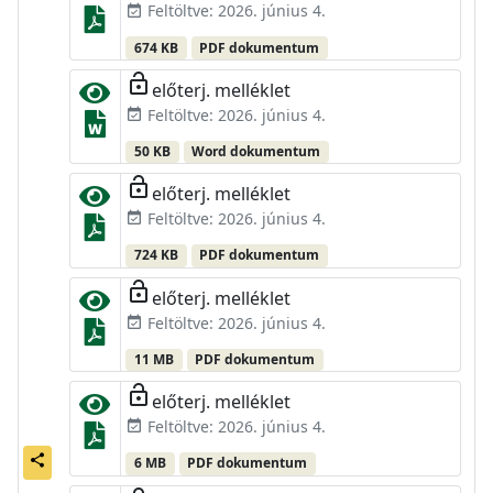
Feltöltve: 2026. június 4.
event_available
674 KB
PDF dokumentum
lock_open
előterj. melléklet
Feltöltve: 2026. június 4.
event_available
50 KB
Word dokumentum
lock_open
előterj. melléklet
Feltöltve: 2026. június 4.
event_available
724 KB
PDF dokumentum
lock_open
előterj. melléklet
Feltöltve: 2026. június 4.
event_available
11 MB
PDF dokumentum
lock_open
előterj. melléklet
Feltöltve: 2026. június 4.
event_available
share
6 MB
PDF dokumentum