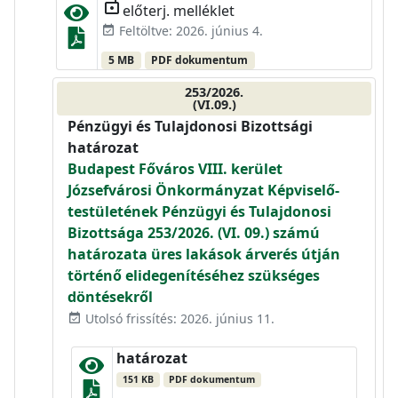
lock_open
előterj. melléklet
Feltöltve: 2026. június 4.
event_available
5 MB
PDF dokumentum
253/2026.
(VI.09.)
Pénzügyi és Tulajdonosi Bizottsági
határozat
Budapest Főváros VIII. kerület
Józsefvárosi Önkormányzat Képviselő-
testületének Pénzügyi és Tulajdonosi
Bizottsága 253/2026. (VI. 09.) számú
határozata üres lakások árverés útján
történő elidegenítéséhez szükséges
döntésekről
Utolsó frissítés: 2026. június 11.
event_available
határozat
151 KB
PDF dokumentum