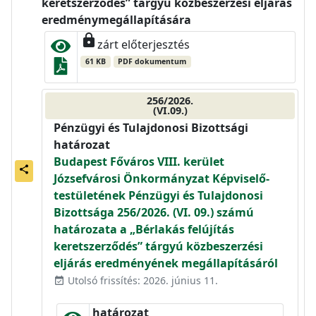
keretszerződés” tárgyú közbeszerzési eljárás
eredménymegállapítására
lock
zárt előterjesztés
61 KB
PDF dokumentum
256/2026.
(VI.09.)
Pénzügyi és Tulajdonosi Bizottsági
határozat
Budapest Főváros VIII. kerület
share
Józsefvárosi Önkormányzat Képviselő-
testületének Pénzügyi és Tulajdonosi
Bizottsága 256/2026. (VI. 09.) számú
határozata a „Bérlakás felújítás
keretszerződés” tárgyú közbeszerzési
eljárás eredményének megállapításáról
Utolsó frissítés: 2026. június 11.
event_available
határozat