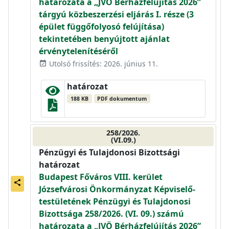
határozata a „JVÖ Bérházfelújítás 2026”
tárgyú közbeszerzési eljárás I. része (3
épület függőfolyosó felújítása)
tekintetében benyújtott ajánlat
érvénytelenítéséről
Utolsó frissítés: 2026. június 11.
event_available
határozat
188 KB
PDF dokumentum
258/2026.
(VI.09.)
Pénzügyi és Tulajdonosi Bizottsági
határozat
Budapest Főváros VIII. kerület
share
Józsefvárosi Önkormányzat Képviselő-
testületének Pénzügyi és Tulajdonosi
Bizottsága 258/2026. (VI. 09.) számú
határozata a „JVÖ Bérházfelújítás 2026”