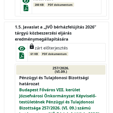
200 KB
PDF dokumentum
Javaslat a „JVÖ bérházfelújítás 2026”
tárgyú közbeszerzési eljárás
eredménymegállapítására
lock
zárt előterjesztés
61 KB
PDF dokumentum
257/2026.
(VI.09.)
Pénzügyi és Tulajdonosi Bizottsági
határozat
Budapest Főváros VIII. kerület
Józsefvárosi Önkormányzat Képviselő-
testületének Pénzügyi és Tulajdonosi
Bizottsága 257/2026. (VI. 09.) számú