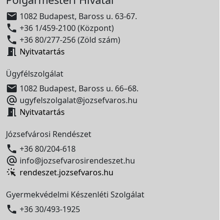

1082 Budapest, Baross u. 63-67.

+36 1/459-2100 (Központ)

+36 80/277-256 (Zöld szám)

Nyitvatartás
Ügyfélszolgálat

1082 Budapest, Baross u. 66–68.

ugyfelszolgalat@jozsefvaros.hu

Nyitvatartás
Józsefvárosi Rendészet

+36 80/204-618

info@jozsefvarosirendeszet.hu
rendeszet.jozsefvaros.hu
Gyermekvédelmi Készenléti Szolgálat

+36 30/493-1925