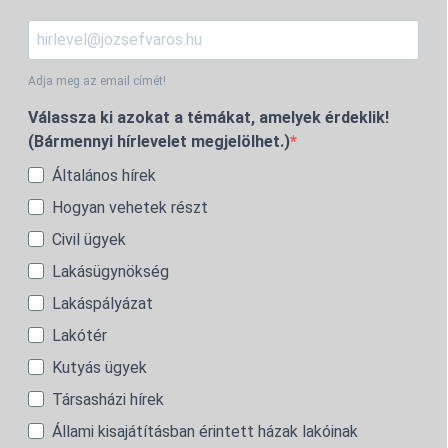
Adja meg az email címét!
Válassza ki azokat a témákat, amelyek érdeklik!
(Bármennyi hírlevelet megjelölhet.)
Általános hírek
Hogyan vehetek részt
Civil ügyek
Lakásügynökség
Lakáspályázat
Lakótér
Kutyás ügyek
Társasházi hírek
Állami kisajátításban érintett házak lakóinak