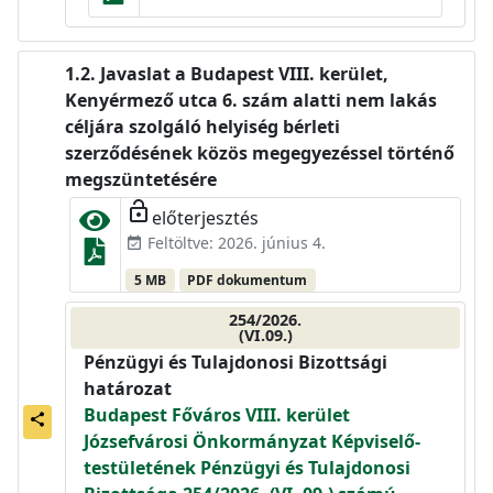
Javaslat a Budapest VIII. kerület,
Kenyérmező utca 6. szám alatti nem lakás
céljára szolgáló helyiség bérleti
szerződésének közös megegyezéssel történő
megszüntetésére
lock_open
előterjesztés
Feltöltve: 2026. június 4.
event_available
5 MB
PDF dokumentum
254/2026.
(VI.09.)
Pénzügyi és Tulajdonosi Bizottsági
határozat
Budapest Főváros VIII. kerület
share
Józsefvárosi Önkormányzat Képviselő-
testületének Pénzügyi és Tulajdonosi