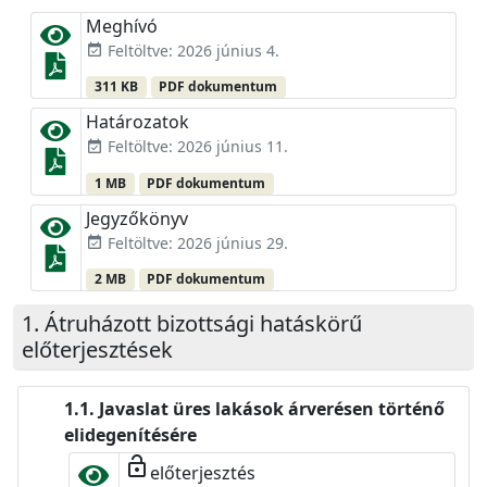
Meghívó
Feltöltve: 2026 június 4.
event_available
311 KB
PDF dokumentum
Határozatok
Feltöltve: 2026 június 11.
event_available
1 MB
PDF dokumentum
Jegyzőkönyv
Feltöltve: 2026 június 29.
event_available
2 MB
PDF dokumentum
Átruházott bizottsági hatáskörű
előterjesztések
Javaslat üres lakások árverésen történő
elidegenítésére
lock_open
előterjesztés