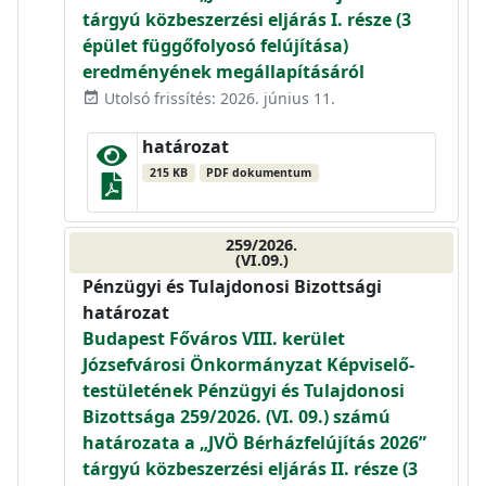
tárgyú közbeszerzési eljárás I. része (3
épület függőfolyosó felújítása)
eredményének megállapításáról
Utolsó frissítés: 2026. június 11.
event_available
határozat
215 KB
PDF dokumentum
259/2026.
(VI.09.)
Pénzügyi és Tulajdonosi Bizottsági
határozat
Budapest Főváros VIII. kerület
Józsefvárosi Önkormányzat Képviselő-
testületének Pénzügyi és Tulajdonosi
Bizottsága 259/2026. (VI. 09.) számú
határozata a „JVÖ Bérházfelújítás 2026”
tárgyú közbeszerzési eljárás II. része (3