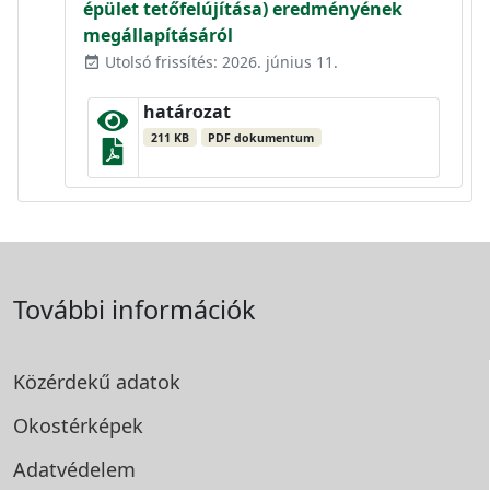
épület tetőfelújítása) eredményének
megállapításáról
Utolsó frissítés: 2026. június 11.
event_available
határozat
211 KB
PDF dokumentum
További információk
Közérdekű adatok
Okostérképek
Adatvédelem