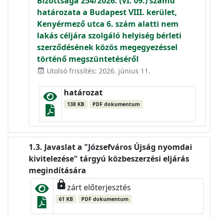
Bizottsága 254/2026. (VI. 09.) számú
határozata a Budapest VIII. kerület,
Kenyérmező utca 6. szám alatti nem
lakás céljára szolgáló helyiség bérleti
szerződésének közös megegyezéssel
történő megszüntetéséről
Utolsó frissítés: 2026. június 11.
event_available
határozat
138 KB
PDF dokumentum
Javaslat a "Józsefváros Újság nyomdai
kivitelezése" tárgyú közbeszerzési eljárás
megindítására
lock
zárt előterjesztés
61 KB
PDF dokumentum