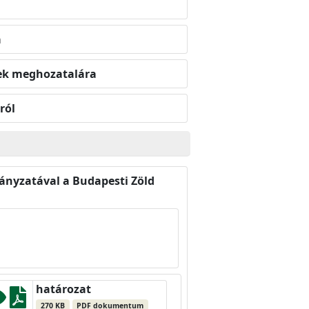
a
ések meghozatalára
ról
nyzatával a Budapesti Zöld
határozat
270 KB
PDF dokumentum