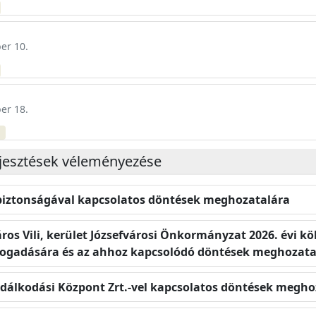
er 10.
er 18.
m
terjesztések véleményezése
zbiztonságával kapcsolatos döntések meghozatalára
ros Vili, kerület Józsefvárosi Önkormányzat 2026. évi kö
fogadására és az ahhoz kapcsolódó döntések meghozata
azdálkodási Központ Zrt.-vel kapcsolatos döntések megho