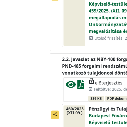
Képviselő-testül
459/2025. (XII. 
megállapodás me
Önkormányzatáva
megvalósítása é
Utolsó frissítés:
event_available
Javaslat az NBY-100 for
PND-485 forgalmi rendszámú
vonatkozó tulajdonosi dönt
lock_open
előterjesztés
Feltöltve: 2025. 
event_available
889 KB
PDF doku
Pénzügyi és Tula
460/2025.
(XII.09.)
share
Budapest Főváros
Képviselő-testül