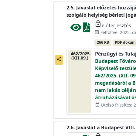
Javaslat előzetes hozzáj
szolgáló helyiség bérleti jo
lock_open
előterjesztés
Feltöltve: 2025. 
event_available
266 KB
PDF doku
Pénzügyi és Tula
462/2025.
(XII.09.)
share
Budapest Főváros
Képviselő-testül
462/2025. (XII. 
megadásáról a Bu
nem lakás céljár
átruházásával ös
Utolsó frissítés:
event_available
Javaslat a Budapest VIII.