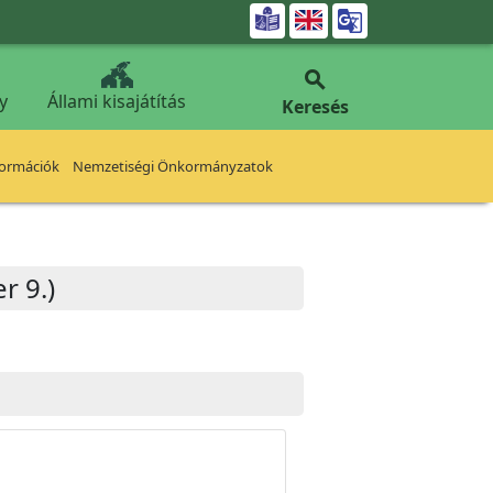


y
Állami kisajátítás
Keresés
formációk
Nemzetiségi Önkormányzatok
r 9.)