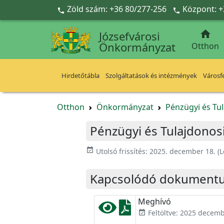
Ugrás a fő tartalomra
Zöld szám: +36 80/277-256
Központ: +



Józsefvárosi
Önkormányzat
Otthon
Hirdetőtábla
Szolgáltatások és intézmények
Városfe
Otthon
Önkormányzat
Pénzügyi és Tul
Pénzügyi és Tulajdonosi
event_available
Utolsó frissítés:
2025. december 18.
(L
Kapcsolódó dokument
Meghívó
Feltöltve: 2025 decemb
event_available