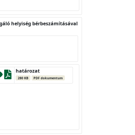
olgáló helyiség bérbeszámításával
határozat
280 KB
PDF dokumentum