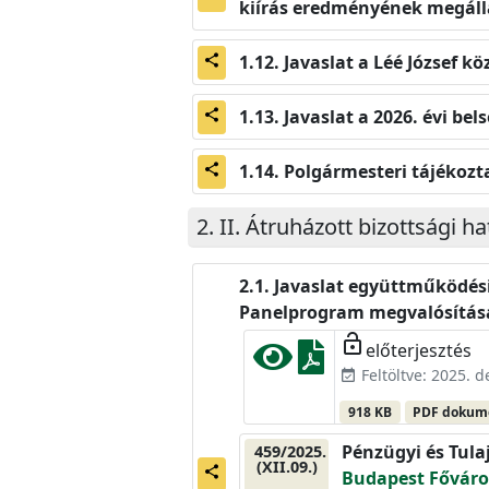
kiírás eredményének megáll
Javaslat a Léé József 
share
Javaslat a 2026. évi be
share
Polgármesteri tájékoztat
share
II. Átruházott bizottsági h
Javaslat együttműködés
Panelprogram megvalósítás
lock_open
előterjesztés
Feltöltve: 2025. 
event_available
918 KB
PDF doku
Pénzügyi és Tula
459/2025.
(XII.09.)
share
Budapest Főváros