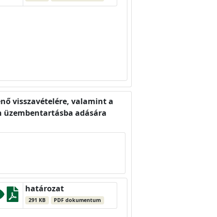
ő visszavételére, valamint a
en üzembentartásba adására
határozat
291 KB
PDF dokumentum