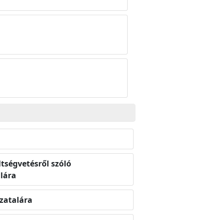
ltségvetésről szóló
lára
zatalára