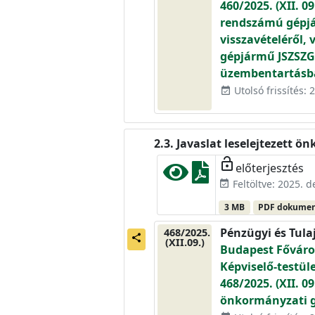
460/2025. (XII. 
rendszámú gépjá
visszavételéről,
gépjármű JSZSZG
üzembentartásb
Utolsó frissítés:
event_available
Javaslat leselejtezett 
lock_open
előterjesztés
Feltöltve: 2025. 
event_available
3 MB
PDF dokume
Pénzügyi és Tula
468/2025.
share
(XII.09.)
Budapest Főváros
Képviselő-testül
468/2025. (XII. 0
önkormányzati g