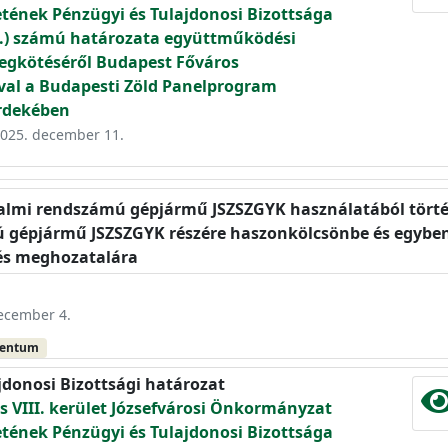
etének Pénzügyi és Tulajdonosi Bizottsága
09.) számú határozata együttműködési
gkötéséről Budapest Főváros
l a Budapesti Zöld Panelprogram
rdekében
 2025. december 11.
galmi rendszámú gépjármű JSZSZGYK használatából történ
 gépjármű JSZSZGYK részére haszonkölcsönbe és egyb
és meghozatalára
december 4.
mentum
jdonosi Bizottsági határozat
 VIII. kerület Józsefvárosi Önkormányzat
etének Pénzügyi és Tulajdonosi Bizottsága