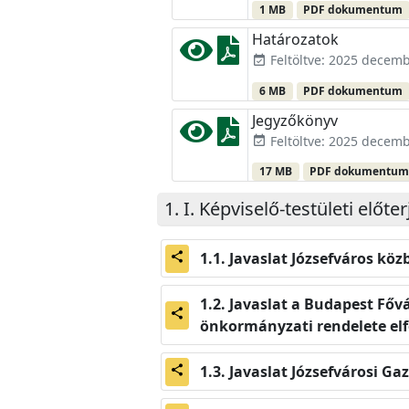
1 MB
PDF dokumentum
Határozatok
Feltöltve: 2025 decemb
event_available
6 MB
PDF dokumentum
Jegyzőkönyv
Feltöltve: 2025 decemb
event_available
17 MB
PDF dokumentu
I. Képviselő-testületi elő
Javaslat Józsefváros kö
share
Javaslat a Budapest Fővá
share
önkormányzati rendelete el
Javaslat Józsefvárosi G
share