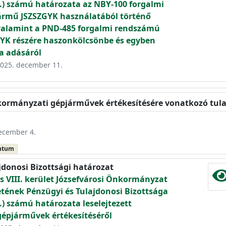
09.) számú határozata az NBY-100 forgalmi
rmű JSZSZGYK használatából történő
 valamint a PND-485 forgalmi rendszámú
YK részére haszonkölcsönbe és egyben
a adásáról
 2025. december 11.
önkormányzati gépjárművek értékesítésére vonatkozó tu
december 4.
ntum
jdonosi Bizottsági határozat
 VIII. kerület Józsefvárosi Önkormányzat
etének Pénzügyi és Tulajdonosi Bizottsága
9.) számú határozata leselejtezett
épjárművek értékesítéséről