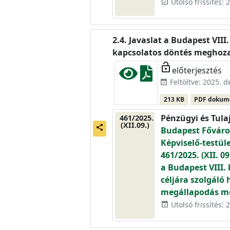
Utolsó frissítés:
event_available
Javaslat a Budapest VIII
kapcsolatos döntés meghoz
lock_open
előterjesztés
Feltöltve: 2025. 
event_available
213 KB
PDF doku
Pénzügyi és Tula
461/2025.
(XII.09.)
share
Budapest Főváros
Képviselő-testül
461/2025. (XII. 
a Budapest VIII. 
céljára szolgáló
megállapodás m
Utolsó frissítés:
event_available