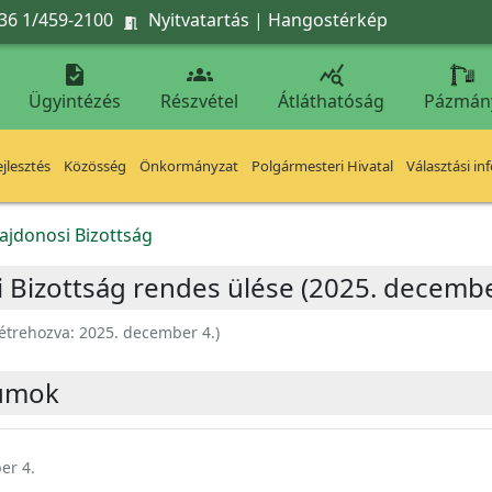
36 1/459-2100
Nyitvatartás
|
Hangostérkép




Ügyintézés
Részvétel
Átláthatóság
Pázmán
jlesztés
Közösség
Önkormányzat
Polgármesteri Hivatal
Választási in
ajdonosi Bizottság
 Bizottság rendes ülése (2025. decembe
étrehozva:
2025. december 4.
)
umok
er 4.