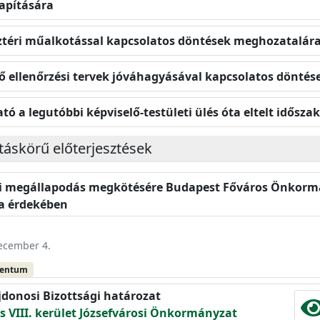
apítására
köztéri műalkotással kapcsolatos döntések meghozatalár
lső ellenőrzési tervek jóváhagyásával kapcsolatos dönt
ó a legutóbbi képviselő-testületi ülés óta eltelt időszak
atáskörű előterjesztések
i megállapodás megkötésére Budapest Főváros Önkormá
a érdekében
december 4.
mentum
jdonosi Bizottsági határozat
 VIII. kerület Józsefvárosi Önkormányzat