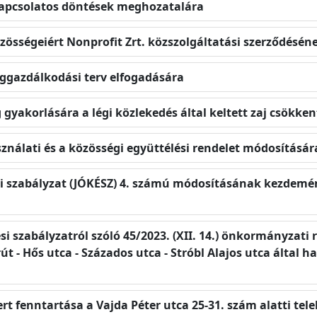
l kapcsolatos döntések meghozatalára
özösségeiért Nonprofit Zrt. közszolgáltatási szerződésén
séggazdálkodási terv elfogadására
og gyakorlására a légi közlekedés által keltett zaj csökk
sználati és a közösségi együttélési rendelet módosításár
tési szabályzat (JÓKÉSZ) 4. számú módosításának kezdemé
tési szabályzatról szóló 45/2023. (XII. 14.) önkormányzat
t - Hős utca - Százados utca - Stróbl Alajos utca által h
ert fenntartása a Vajda Péter utca 25-31. szám alatti te