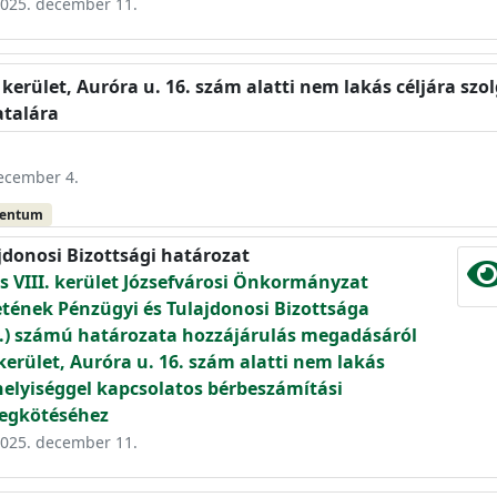
 2025. december 11.
. kerület, Auróra u. 16. szám alatti nem lakás céljára sz
atalára
december 4.
mentum
jdonosi Bizottsági határozat
 VIII. kerület Józsefvárosi Önkormányzat
etének Pénzügyi és Tulajdonosi Bizottsága
09.) számú határozata hozzájárulás megadásáról
kerület, Auróra u. 16. szám alatti nem lakás
 helyiséggel kapcsolatos bérbeszámítási
egkötéséhez
 2025. december 11.