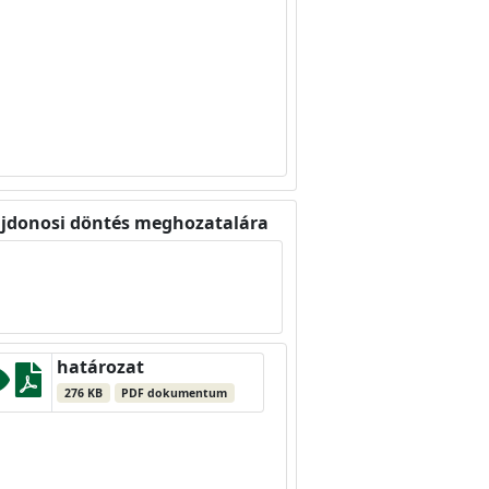
lajdonosi döntés meghozatalára
határozat
276 KB
PDF dokumentum