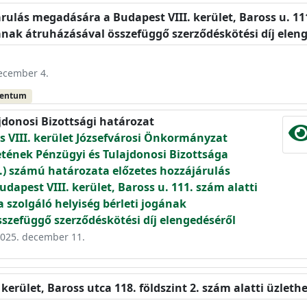
árulás megadására a Budapest VIII. kerület, Baross u. 11
gának átruházásával összefüggő szerződéskötési díj elen
december 4.
mentum
jdonosi Bizottsági határozat
 VIII. kerület Józsefvárosi Önkormányzat
etének Pénzügyi és Tulajdonosi Bizottsága
09.) számú határozata előzetes hozzájárulás
dapest VIII. kerület, Baross u. 111. szám alatti
a szolgáló helyiség bérleti jogának
szefüggő szerződéskötési díj elengedéséről
 2025. december 11.
 kerület, Baross utca 118. földszint 2. szám alatti üzleth