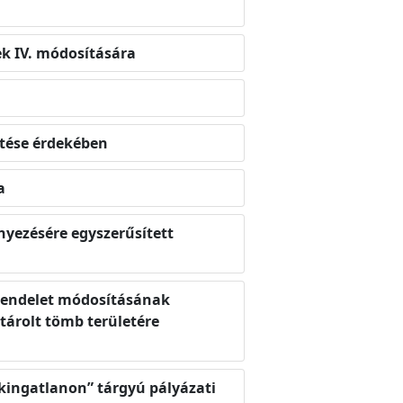
ek IV. módosítására
entése érdekében
a
nyezésére egyszerűsített
i rendelet módosításának
atárolt tömb területére
lekingatlanon” tárgyú pályázati