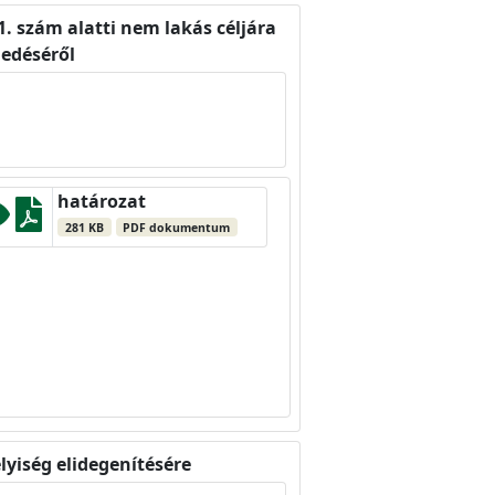
1. szám alatti nem lakás céljára
gedéséről
határozat
281 KB
PDF dokumentum
elyiség elidegenítésére