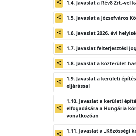
Javaslat a Rév8 Zrt.-ve
share
Javaslat a Józsefváros K
share
Javaslat 2026. évi helyi
share
Javaslat felterjesztési j
share
Javaslat a közterület-ha
share
Javaslat a kerületi épí
share
eljárással
Javaslat a kerületi épí
elfogadására a Hungária körú
share
vonatkozóan
Javaslat a „Közösségi k
share