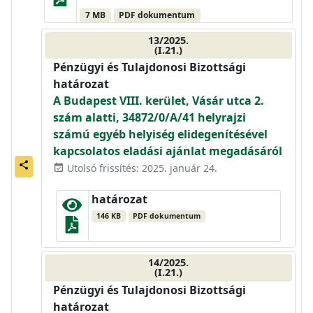
7 MB
PDF dokumentum
13/2025.
(I.21.)
Pénzügyi és Tulajdonosi Bizottsági
határozat
A Budapest VIII. kerület, Vásár utca 2.
szám alatti, 34872/0/A/41 helyrajzi
számú egyéb helyiség elidegenítésével
kapcsolatos eladási ajánlat megadásáról
share
Utolsó frissítés: 2025. január 24.
event_available
határozat
146 KB
PDF dokumentum
14/2025.
(I.21.)
Pénzügyi és Tulajdonosi Bizottsági
határozat