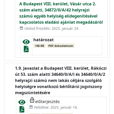
A Budapest VIII. kerület, Vásár utca 2.
szám alatti, 34872/0/A/42 helyrajzi
számú egyéb helyiség elidegenítésével
kapcsolatos eladási ajánlat megadásáról
Utolsó frissítés: 2025. január 24.
event_available
határozat
146 KB
PDF dokumentum
Javaslat a Budapest VIII. kerület, Rákóczi
út 53. szám alatti 34640/0/A/l és 34640/0/A/2
helyrajzi számú nem lakás céljára szolgáló
helyiségre vonatkozó bérlőtársi jogviszony
megszüntetésére
lock_open
előterjesztés
Feltöltve: 2025. január 16.
event_available