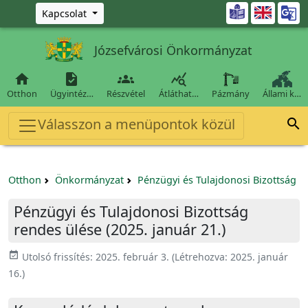
Ugrás a fő tartalomra

Kapcsolat
Józsefvárosi Önkormányzat




Otthon
Ügyintéz…
Részvétel
Átláthat…
Pázmány
Állami k…
Válasszon a menüpontok közül

Otthon
Önkormányzat
Pénzügyi és Tulajdonosi Bizottság
Pénzügyi és Tulajdonosi Bizottság
rendes ülése (2025. január 21.)
event_available
Utolsó frissítés:
2025. február 3.
(Létrehozva:
2025. január
16.
)