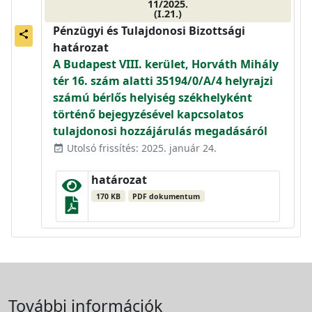
11/2025.
(I.21.)
Pénzügyi és Tulajdonosi Bizottsági
share
határozat
A Budapest VIII. kerület, Horváth Mihály
tér 16. szám alatti 35194/0/A/4 helyrajzi
számú bérlős helyiség székhelyként
történő bejegyzésével kapcsolatos
tulajdonosi hozzájárulás megadásáról
Utolsó frissítés: 2025. január 24.
event_available
határozat
170 KB
PDF dokumentum
További információk