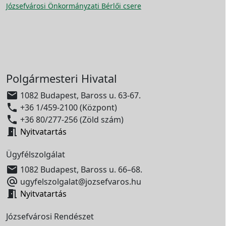
Józsefvárosi Önkormányzati Bérlői csere
Polgármesteri Hivatal

1082 Budapest, Baross u. 63-67.

+36 1/459-2100 (Központ)

+36 80/277-256 (Zöld szám)

Nyitvatartás
Ügyfélszolgálat

1082 Budapest, Baross u. 66–68.

ugyfelszolgalat@jozsefvaros.hu

Nyitvatartás
Józsefvárosi Rendészet