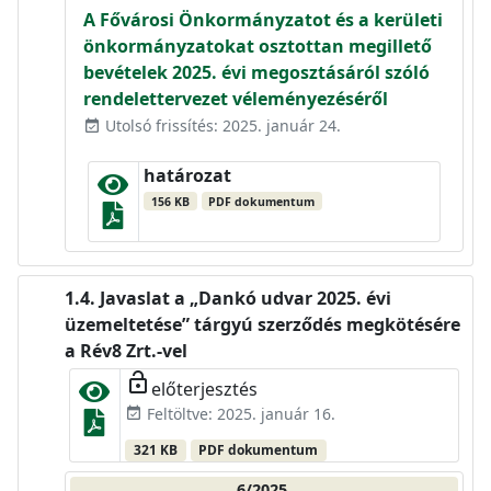
A Fővárosi Önkormányzatot és a kerületi
önkormányzatokat osztottan megillető
bevételek 2025. évi megosztásáról szóló
rendelettervezet véleményezéséről
Utolsó frissítés: 2025. január 24.
event_available
határozat
156 KB
PDF dokumentum
Javaslat a „Dankó udvar 2025. évi
üzemeltetése” tárgyú szerződés megkötésére
a Rév8 Zrt.-vel
lock_open
előterjesztés
Feltöltve: 2025. január 16.
event_available
321 KB
PDF dokumentum
6/2025.