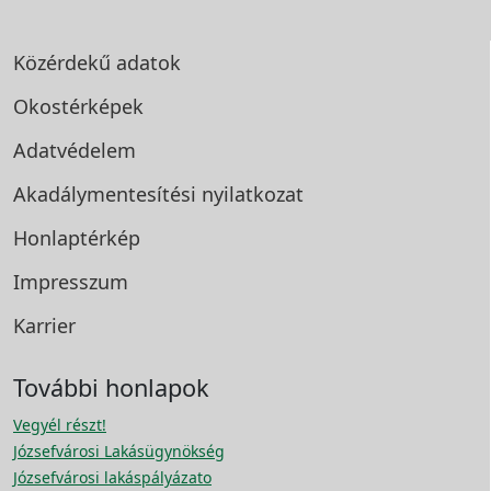
Közérdekű adatok
Okostérképek
Adatvédelem
Akadálymentesítési
nyilatkozat
Honlaptérkép
Impresszum
Karrier
További honlapok
Vegyél részt!
Józsefvárosi Lakásügynökség
Józsefvárosi lakáspályázato