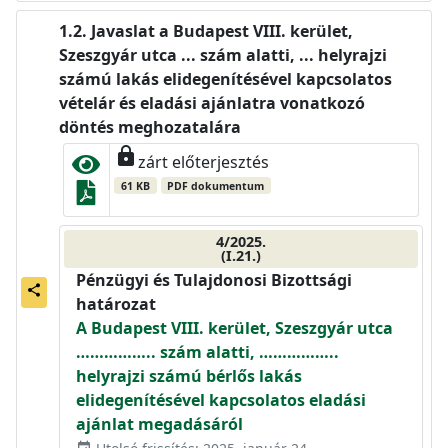
Javaslat a Budapest VIII. kerület,
Szeszgyár utca ... szám alatti, ... helyrajzi
számú lakás elidegenítésével kapcsolatos
vételár és eladási ajánlatra vonatkozó
döntés meghozatalára
lock
zárt előterjesztés
61 KB
PDF dokumentum
4/2025.
(I.21.)
Pénzügyi és Tulajdonosi Bizottsági
share
határozat
A Budapest VIII. kerület, Szeszgyár utca
…………….. szám alatti, ……………..
helyrajzi számú bérlős lakás
elidegenítésével kapcsolatos eladási
ajánlat megadásáról
event_available