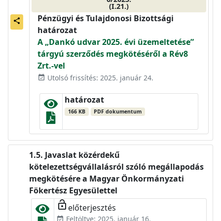
(I.21.)
Pénzügyi és Tulajdonosi Bizottsági
share
határozat
A „Dankó udvar 2025. évi üzemeltetése”
tárgyú szerződés megkötéséről a Rév8
Zrt.-vel
Utolsó frissítés: 2025. január 24.
event_available
határozat
166 KB
PDF dokumentum
Javaslat közérdekű
kötelezettségvállalásról szóló megállapodás
megkötésére a Magyar Önkormányzati
Fökertész Egyesülettel
lock_open
előterjesztés
Feltöltve: 2025. január 16.
event_available