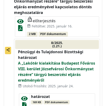
Önkormányzat részére” tárgyú beszerzési
eljárás eredményével kapcsolatos döntés
meghozatalára
lock_open
előterjesztés
Feltöltve: 2025. január 16.
event_available
2 MB
PDF dokumentum
8/2025.
(I.21.)
share
Pénzügyi és Tulajdonosi Bizottsági
határozat
A „Lakótér kialakítása Budapest Főváros
VIII. kerület Józsefvárosi Önkormányzat
részére” tárgyú beszerzési eljárás
eredményéről
Utolsó frissítés: 2025. január 24.
event_available
határozat
169 KB
PDF dokumentum