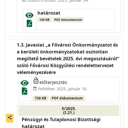
Utolsó frissítés: 2025. január 24.
határozat
144 KB
PDF dokumentum
Javaslat „a Fővárosi Önkormányzatot és
a kerületi önkormányzatokat osztottan
megillető bevételek 2025. évi megosztásáról”
szóló Fővárosi Közgyűlési rendelettervezet
véleményezésére
lock_open
előterjesztés
Feltöltve: 2025. január 16.
event_available
726 KB
PDF dokumentum
5/2025.
(I.21.)
share
Pénzügyi és Tulajdonosi Bizottsági
határozat