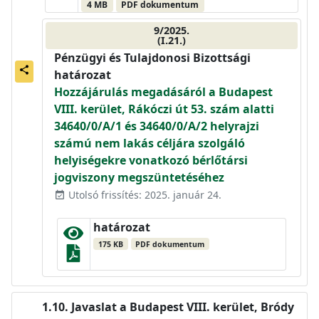
4 MB
PDF dokumentum
9/2025.
(I.21.)
Pénzügyi és Tulajdonosi Bizottsági
share
határozat
Hozzájárulás megadásáról a Budapest
VIII. kerület, Rákóczi út 53. szám alatti
34640/0/A/1 és 34640/0/A/2 helyrajzi
számú nem lakás céljára szolgáló
helyiségekre vonatkozó bérlőtársi
jogviszony megszüntetéséhez
Utolsó frissítés: 2025. január 24.
event_available
határozat
175 KB
PDF dokumentum
Javaslat a Budapest VIII. kerület, Bródy