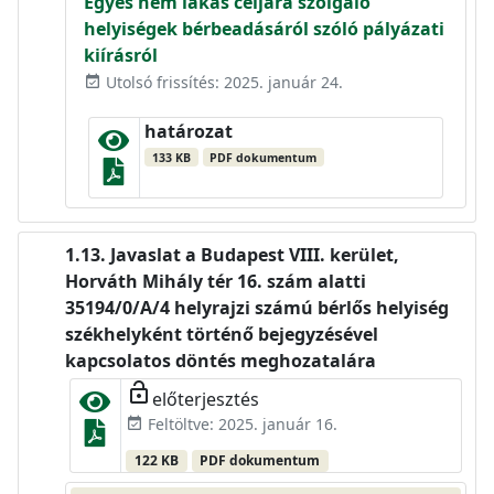
Egyes nem lakás céljára szolgáló
helyiségek bérbeadásáról szóló pályázati
kiírásról
Utolsó frissítés: 2025. január 24.
event_available
határozat
133 KB
PDF dokumentum
Javaslat a Budapest VIII. kerület,
Horváth Mihály tér 16. szám alatti
35194/0/A/4 helyrajzi számú bérlős helyiség
székhelyként történő bejegyzésével
kapcsolatos döntés meghozatalára
lock_open
előterjesztés
Feltöltve: 2025. január 16.
event_available
122 KB
PDF dokumentum