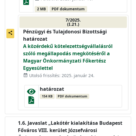
2 MB
PDF dokumentum
7/2025.
(I.21.)
Pénzügyi és Tulajdonosi Bizottsági
share
határozat
A közérdekű kötelezettségvállalásról
szóló megállapodás megkötéséről a
Magyar Önkormányzati Főkertész
Egyesülettel
Utolsó frissítés: 2025. január 24.
event_available
határozat
154 KB
PDF dokumentum
Javaslat „Lakótér kialakítása Budapest
Főváros VIII. kerület Józsefvárosi