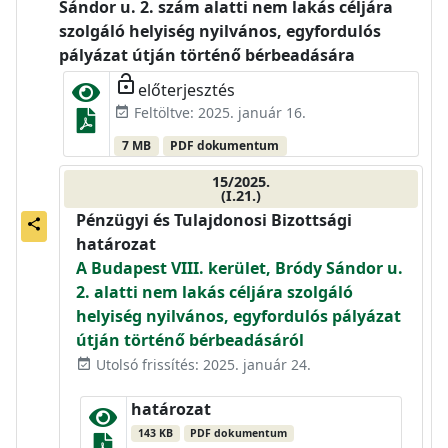
Sándor u. 2. szám alatti nem lakás céljára
szolgáló helyiség nyilvános, egyfordulós
pályázat útján történő bérbeadására
lock_open
előterjesztés
Feltöltve: 2025. január 16.
event_available
7 MB
PDF dokumentum
15/2025.
(I.21.)
Pénzügyi és Tulajdonosi Bizottsági
share
határozat
A Budapest VIII. kerület, Bródy Sándor u.
2. alatti nem lakás céljára szolgáló
helyiség nyilvános, egyfordulós pályázat
útján történő bérbeadásáról
Utolsó frissítés: 2025. január 24.
event_available
határozat
143 KB
PDF dokumentum