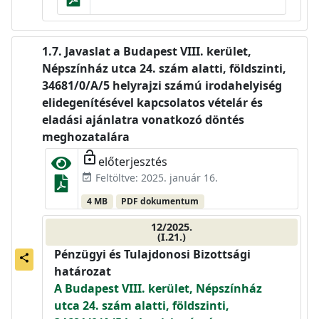
Javaslat a Budapest VIII. kerület,
Népszínház utca 24. szám alatti, földszinti,
34681/0/A/5 helyrajzi számú irodahelyiség
elidegenítésével kapcsolatos vételár és
eladási ajánlatra vonatkozó döntés
meghozatalára
lock_open
előterjesztés
Feltöltve: 2025. január 16.
event_available
4 MB
PDF dokumentum
12/2025.
(I.21.)
Pénzügyi és Tulajdonosi Bizottsági
share
határozat
A Budapest VIII. kerület, Népszínház
utca 24. szám alatti, földszinti,