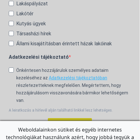
Lakáspályázat
Lakótér
Kutyás ügyek
Társasházi hírek
Állami kisajátításban érintett házak lakóinak
Adatkezelési tájékoztató
Önkéntesen hozzájárulok személyes adataim
kezeléséhez az
Adatkezelési tájékoztatóban
részletezetteknek megfelelően. Megértettem, hogy
hozzájárulásom visszavonására bármikor lehetőségem
van.
A leiratkozás a hírlevél alján található linkkel lesz lehetséges.
Feliratkozom!
Weboldalainkon sütiket és egyéb internetes
technológiákat használunk azért, hogy jobbá tegyük a