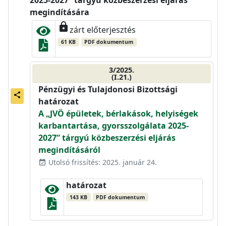
2025-2027” tárgyú közbeszerzési eljárás
megindítására
lock
zárt előterjesztés
61 KB
PDF dokumentum
3/2025.
(I.21.)
Pénzügyi és Tulajdonosi Bizottsági
share
határozat
A „JVÖ épületek, bérlakások, helyiségek
karbantartása, gyorsszolgálata 2025-
2027” tárgyú közbeszerzési eljárás
megindításáról
Utolsó frissítés: 2025. január 24.
event_available
határozat
143 KB
PDF dokumentum