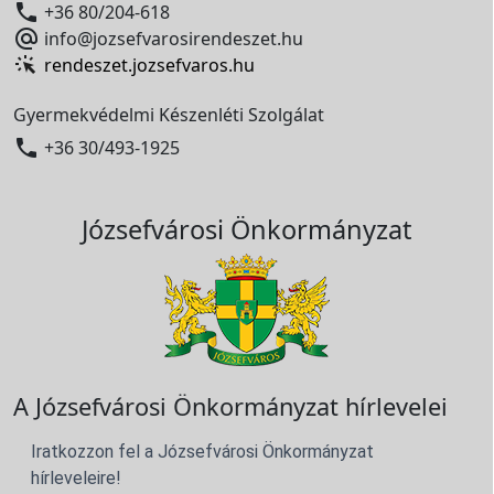

+36 80/204-618

info@jozsefvarosirendeszet.hu
rendeszet.jozsefvaros.hu
Gyermekvédelmi Készenléti Szolgálat

+36 30/493-1925
Józsefvárosi Önkormányzat
A Józsefvárosi Önkormányzat hírlevelei
Iratkozzon fel a Józsefvárosi Önkormányzat
hírleveleire!