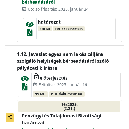
bérbeadásáról
Utolsó frissítés: 2025. január 24.
event_available
határozat
170 KB
PDF dokumentum
Javaslat egyes nem lakás céljára
szolgáló helyiségek bérbeadásáról szóló
pályázati kiírásra
lock_open
előterjesztés
Feltöltve: 2025. január 16.
event_available
19 MB
PDF dokumentum
16/2025.
(I.21.)
Pénzügyi és Tulajdonosi Bizottsági
share
határozat