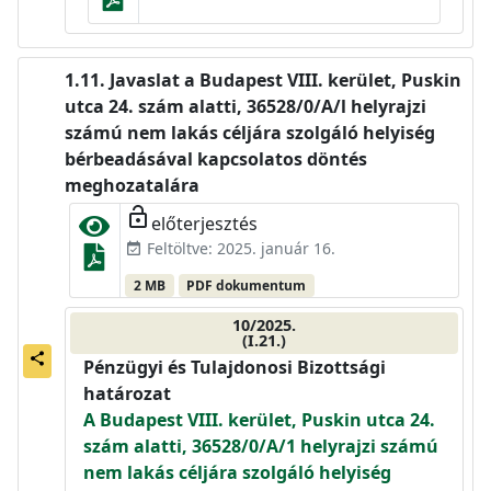
Javaslat a Budapest VIII. kerület, Puskin
utca 24. szám alatti, 36528/0/A/l helyrajzi
számú nem lakás céljára szolgáló helyiség
bérbeadásával kapcsolatos döntés
meghozatalára
lock_open
előterjesztés
Feltöltve: 2025. január 16.
event_available
2 MB
PDF dokumentum
10/2025.
(I.21.)
share
Pénzügyi és Tulajdonosi Bizottsági
határozat
A Budapest VIII. kerület, Puskin utca 24.
szám alatti, 36528/0/A/1 helyrajzi számú
nem lakás céljára szolgáló helyiség