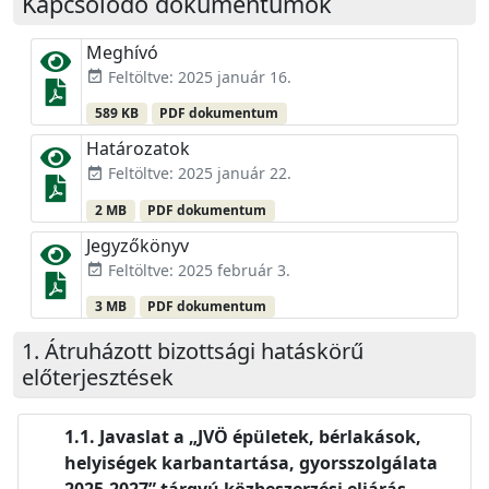
Kapcsolódó dokumentumok
Meghívó
Feltöltve: 2025 január 16.
event_available
589 KB
PDF dokumentum
Határozatok
Feltöltve: 2025 január 22.
event_available
2 MB
PDF dokumentum
Jegyzőkönyv
Feltöltve: 2025 február 3.
event_available
3 MB
PDF dokumentum
Átruházott bizottsági hatáskörű
előterjesztések
Javaslat a „JVÖ épületek, bérlakások,
helyiségek karbantartása, gyorsszolgálata