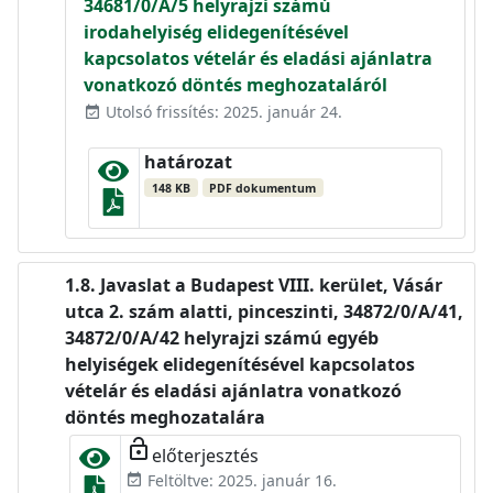
34681/0/A/5 helyrajzi számú
irodahelyiség elidegenítésével
kapcsolatos vételár és eladási ajánlatra
vonatkozó döntés meghozataláról
Utolsó frissítés: 2025. január 24.
event_available
határozat
148 KB
PDF dokumentum
Javaslat a Budapest VIII. kerület, Vásár
utca 2. szám alatti, pinceszinti, 34872/0/A/41,
34872/0/A/42 helyrajzi számú egyéb
helyiségek elidegenítésével kapcsolatos
vételár és eladási ajánlatra vonatkozó
döntés meghozatalára
lock_open
előterjesztés
Feltöltve: 2025. január 16.
event_available