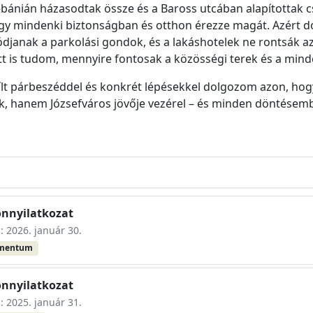
lébánián házasodtak össze és a Baross utcában alapítottak 
hogy mindenki biztonságban és otthon érezze magát. Azért 
ódjanak a parkolási gondok, és a lakáshotelek ne rontsák az
tt is tudom, mennyire fontosak a közösségi terek és a min
lt párbeszéddel és konkrét lépésekkel dolgozom azon, hogy
, hanem Józsefváros jövője vezérel – és minden döntésembe
onnyilatkozat
s: 2026. január 30.
umentum
onnyilatkozat
s: 2025. január 31.