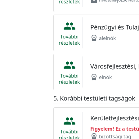
email
részletek
people
Pénzügyi és Tula
További
workspace_premium
alelnök
részletek
people
Városfejlesztési,
További
workspace_premium
elnök
részletek
Korábbi testületi tagságok
Kerületfejlesztés
people
Figyelem! Ez a test
További
workspace_premium
bizottsági tag
részletek