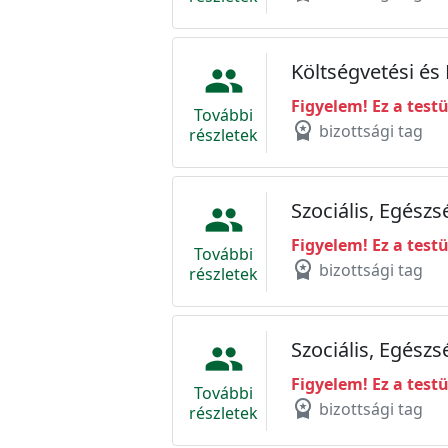
Költségvetési és
people
Figyelem! Ez a test
További
workspace_premium
bizottsági tag
részletek
Szociális, Egész
people
Figyelem! Ez a test
További
workspace_premium
bizottsági tag
részletek
Szociális, Egészs
people
Figyelem! Ez a test
További
workspace_premium
bizottsági tag
részletek