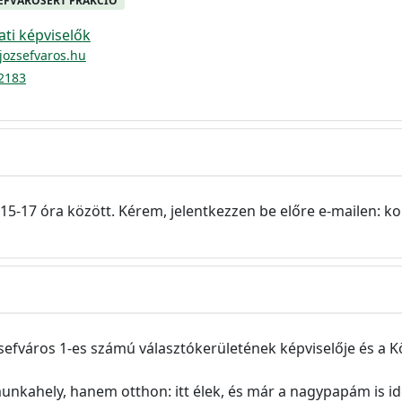
EFVÁROSÉRT FRAKCIÓ
i képviselők
jozsefvaros.hu
2183
15-17 óra között. Kérem, jelentkezzen be előre e-mailen: 
efváros 1-es számú választókerületének képviselője és a K
kahely, hanem otthon: itt élek, és már a nagypapám is ide