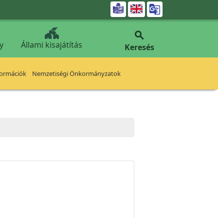


y
Állami kisajátítás
Keresés
formációk
Nemzetiségi Önkormányzatok