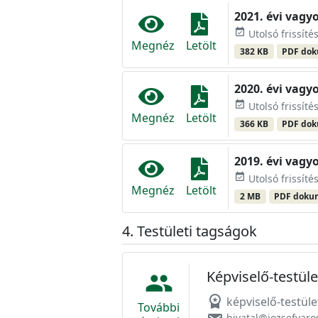
2021. évi vagy
event_available
Utolsó frissíté
Megnéz
Letölt
382 KB
PDF do
2020. évi vagy
event_available
Utolsó frissíté
Megnéz
Letölt
366 KB
PDF do
2019. évi vagy
event_available
Utolsó frissíté
Megnéz
Letölt
2 MB
PDF dok
Testületi tagságok
Képviselő-testüle
people
workspace_premium
képviselő-testüle
További
hivatal@jozsefvaro