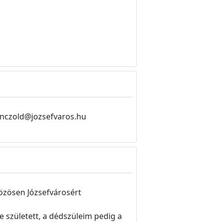
konczold@jozsefvaros.hu
özösen Józsefvárosért
 született, a dédszüleim pedig a