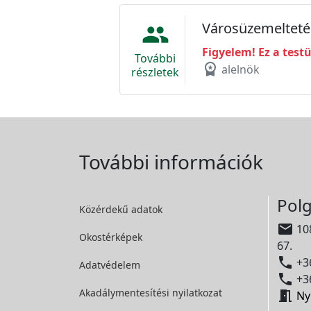
Városüzemeltetés
people
Figyelem! Ez a test
További
workspace_premium
alelnök
részletek
További információk
Polg
Közérdekű adatok

108
Okostérképek
67.

+36
Adatvédelem

+36
Akadálymentesítési
nyilatkozat

Ny