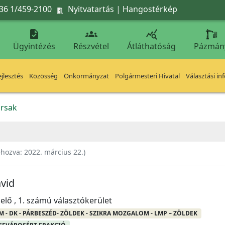
36 1/459-2100
Nyitvatartás
|
Hangostérkép




Ügyintézés
Részvétel
Átláthatóság
Pázmán
jlesztés
Közösség
Önkormányzat
Polgármesteri Hivatal
Választási in
rsak
ehozva:
2022. március 22.
)
vid
elő , 1. számú választókerület
 - DK - PÁRBESZÉD- ZÖLDEK - SZIKRA MOZGALOM - LMP – ZÖLDEK