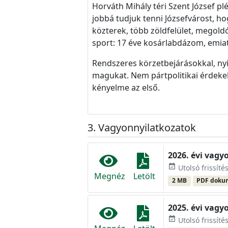
Horváth Mihály téri Szent József p
jobbá tudjuk tenni Józsefvárost, 
közterek, több zöldfelület, megold
sport: 17 éve kosárlabdázom, emia
Rendszeres körzetbejárásokkal, nyí
magukat. Nem pártpolitikai érdekek
kényelme az első.
Vagyonnyilatkozatok
2026. évi vagy
event_available
Utolsó frissíté
Megnéz
Letölt
2 MB
PDF dok
2025. évi vagy
event_available
Utolsó frissíté