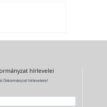
ormányzat hírlevelei
si Önkormányzat hírleveleire!