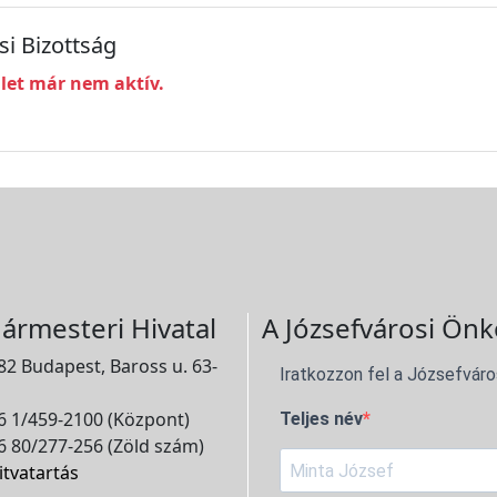
i Bizottság
ület már nem aktív.
ármesteri Hivatal
A Józsefvárosi Önk
2 Budapest, Baross u. 63-
Iratkozzon fel a Józsefváro
 1/459-2100 (Központ)
Teljes név
 80/277-256 (Zöld szám)
itvatartás