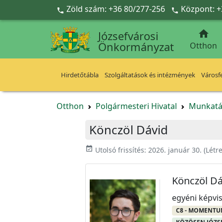
Ugrás a fő tartalomra
Zöld szám: +36 80/277-256
Központ: +



Józsefvárosi
Önkormányzat
Otthon
Hirdetőtábla
Szolgáltatások és intézmények
Városfe
Otthon
Polgármesteri Hivatal
Munkatá
Könczöl Dávid
event_available
Utolsó frissítés:
2026. január 30.
(Létr
Könczöl Dá
egyéni képvis
C8 - MOMENTUM