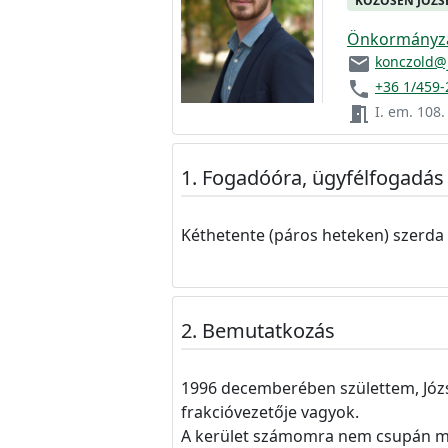
KÖZÖSEN JÓZS
Önkormányzat
email
konczold@
phone
+36 1/459-
meeting_room
I. em. 108.
Fogadóóra, ügyfélfogadás
Kéthetente (páros heteken) szerda 
Bemutatkozás
1996 decemberében születtem, Józs
frakcióvezetője vagyok.
A kerület számomra nem csupán mun