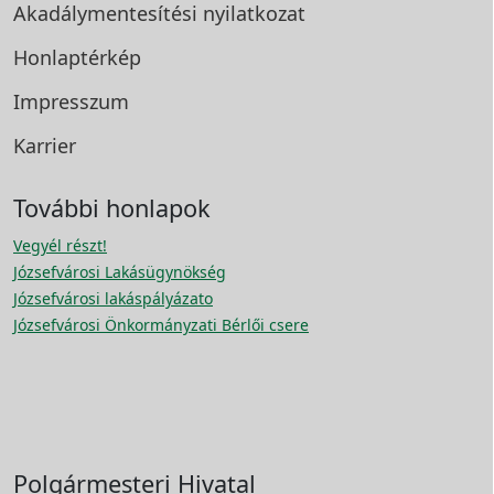
Akadálymentesítési
nyilatkozat
Honlaptérkép
Impresszum
Karrier
További honlapok
Vegyél részt!
Józsefvárosi Lakásügynökség
Józsefvárosi lakáspályázato
Józsefvárosi Önkormányzati Bérlői csere
Polgármesteri Hivatal