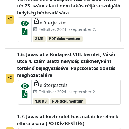
tér 23. szám alatti nem lakás céljára szolgáló
helyiség bérbeadására
share
lock_open
előterjesztés
Feltöltve: 2024. szeptember 2.
event_available
2 MB
PDF dokumentum
Javaslat a Budapest VIII. kerület, Vásár
utca 4. szám alatti helyiség székhelyként
történő bejegyezésével kapcsolatos döntés
meghozatalára
share
lock_open
előterjesztés
Feltöltve: 2024. szeptember 2.
event_available
130 KB
PDF dokumentum
Javaslat közterület-használati kérelmek
elbírálására (PÓTKÉZBESÍTÉS)