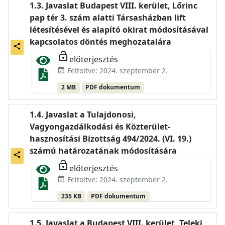
Javaslat Budapest VIII. kerület, Lőrinc
pap tér 3. szám alatti Társasházban lift
létesítésével és alapító okirat módosításával
kapcsolatos döntés meghozatalára
share
lock_open
előterjesztés
Feltöltve: 2024. szeptember 2.
event_available
2 MB
PDF dokumentum
Javaslat a Tulajdonosi,
Vagyongazdálkodási és Közterület-
hasznosítási Bizottság 494/2024. (VI. 19.)
számú határozatának módosítására
share
lock_open
előterjesztés
Feltöltve: 2024. szeptember 2.
event_available
235 KB
PDF dokumentum
Javaslat a Budapest VIII. kerület, Teleki