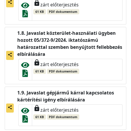
lock
share
zárt előterjesztés
61 KB
PDF dokumentum
Javaslat közterület-használati ügyben
hozott 05/372-9/2024. iktatószámú
határozattal szemben benyújtott fellebbezés
elbírálására
share
lock
zárt előterjesztés
61 KB
PDF dokumentum
Javaslat gépjármű kárral kapcsolatos
kártérítési igény elbírálására
lock
share
zárt előterjesztés
61 KB
PDF dokumentum