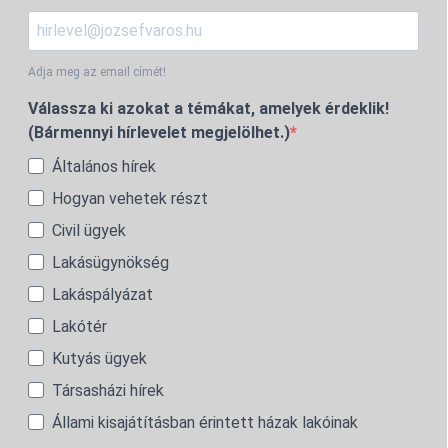
Adja meg az email címét!
Válassza ki azokat a témákat, amelyek érdeklik!
(Bármennyi hírlevelet megjelölhet.)
Általános hírek
Hogyan vehetek részt
Civil ügyek
Lakásügynökség
Lakáspályázat
Lakótér
Kutyás ügyek
Társasházi hírek
Állami kisajátításban érintett házak lakóinak