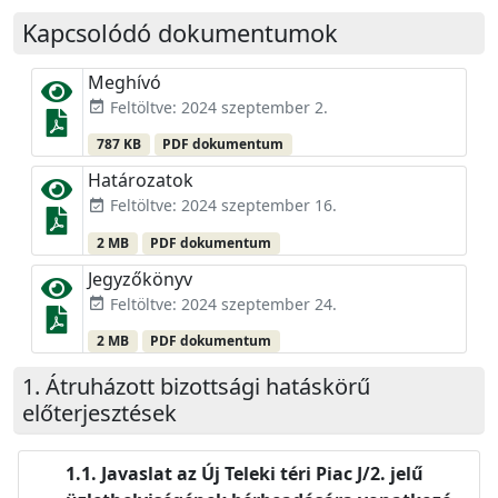
Kapcsolódó dokumentumok
Meghívó
Feltöltve: 2024 szeptember 2.
event_available
787 KB
PDF dokumentum
Határozatok
Feltöltve: 2024 szeptember 16.
event_available
2 MB
PDF dokumentum
Jegyzőkönyv
Feltöltve: 2024 szeptember 24.
event_available
2 MB
PDF dokumentum
Átruházott bizottsági hatáskörű
előterjesztések
Javaslat az Új Teleki téri Piac J/2. jelű