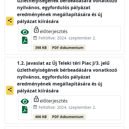
üzlethelyiségének bérbeadására vonatkozó
nyilvános, egyfordulós pályázat
eredményének megállapítására és új
share
pályázat kiírására
lock_open
előterjesztés
Feltöltve: 2024. szeptember 2.
event_available
398 KB
PDF dokumentum
Javaslat az Új Teleki téri Piac J/3. jelű
üzlethelyiségének bérbeadására vonatkozó
nyilvános, egyfordulós pályázat
eredményének megállapítására és új
share
pályázat kiírására
lock_open
előterjesztés
Feltöltve: 2024. szeptember 2.
event_available
406 KB
PDF dokumentum