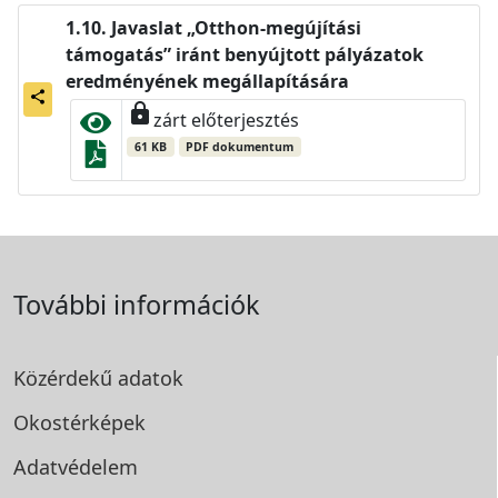
Javaslat „Otthon-megújítási
támogatás” iránt benyújtott pályázatok
eredményének megállapítására
share
lock
zárt előterjesztés
61 KB
PDF dokumentum
További információk
Közérdekű adatok
Okostérképek
Adatvédelem