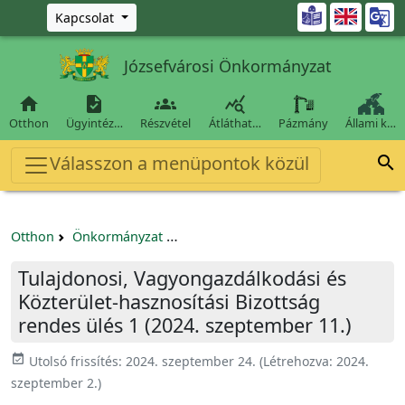
Ugrás a fő tartalomra

Kapcsolat
Józsefvárosi Önkormányzat




Otthon
Ügyintéz…
Részvétel
Átláthat…
Pázmány
Állami k…
Válasszon a menüpontok közül

Otthon
Önkormányzat
Tulajdonosi, Vagyongazdálkodási és 
Tulajdonosi, Vagyongazdálkodási és
Közterület-hasznosítási Bizottság
rendes ülés 1 (2024. szeptember 11.)
event_available
Utolsó frissítés:
2024. szeptember 24.
(Létrehozva:
2024.
szeptember 2.
)