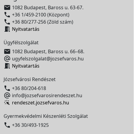

1082 Budapest, Baross u. 63-67.

+36 1/459-2100 (Központ)

+36 80/277-256 (Zöld szám)

Nyitvatartás
Ügyfélszolgálat

1082 Budapest, Baross u. 66–68.

ugyfelszolgalat@jozsefvaros.hu

Nyitvatartás
Józsefvárosi Rendészet

+36 80/204-618

info@jozsefvarosirendeszet.hu
rendeszet.jozsefvaros.hu
Gyermekvédelmi Készenléti Szolgálat

+36 30/493-1925