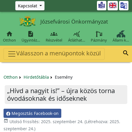
Ugrás a fő tartalomra

Kapcsolat
Józsefvárosi Önkormányzat




Otthon
Ügyintéz…
Részvétel
Átláthat…
Pázmány
Állami k…
Válasszon a menüpontok közül

Otthon
Hirdetőtábla
Esemény
„Hívd a nagyit is!” – újra közös torna
óvodásoknak és időseknek
Megosztás Facebook-on

Utolsó frissítés:
2025. szeptember 24.
(Létrehozva:
2025.
szeptember 24.
)