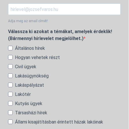
Adja meg az email címét!
Válassza ki azokat a témákat, amelyek érdeklik!
(Bármennyi hírlevelet megjelölhet.)
Általános hírek
Hogyan vehetek részt
Civil ügyek
Lakásügynökség
Lakáspályázat
Lakótér
Kutyás ügyek
Társasházi hírek
Állami kisajátításban érintett házak lakóinak