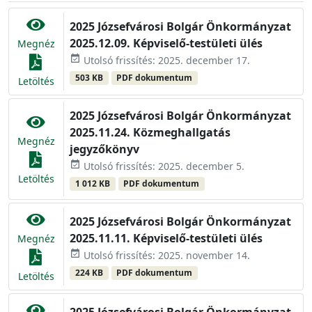
2025 Józsefvárosi Bolgár Önkormányzat
2025.12.09. Képviselő-testületi ülés
Megnéz
event_available
Utolsó frissítés: 2025. december 17.
503 KB
PDF dokumentum
Letöltés
2025 Józsefvárosi Bolgár Önkormányzat
2025.11.24. Közmeghallgatás
Megnéz
jegyzőkönyv
event_available
Utolsó frissítés: 2025. december 5.
Letöltés
1 012 KB
PDF dokumentum
2025 Józsefvárosi Bolgár Önkormányzat
2025.11.11. Képviselő-testületi ülés
Megnéz
event_available
Utolsó frissítés: 2025. november 14.
224 KB
PDF dokumentum
Letöltés