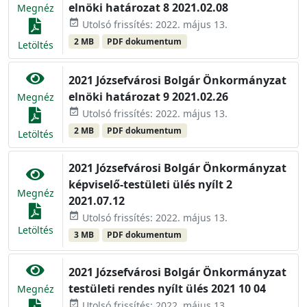
elnöki határozat 8 2021.02.08
Megnéz
event_available
Utolsó frissítés: 2022. május 13.
2 MB
PDF dokumentum
Letöltés
2021 Józsefvárosi Bolgár Önkormányzat
elnöki határozat 9 2021.02.26
Megnéz
event_available
Utolsó frissítés: 2022. május 13.
2 MB
PDF dokumentum
Letöltés
2021 Józsefvárosi Bolgár Önkormányzat
képviselő-testületi ülés nyílt 2
Megnéz
2021.07.12
event_available
Utolsó frissítés: 2022. május 13.
Letöltés
3 MB
PDF dokumentum
2021 Józsefvárosi Bolgár Önkormányzat
testületi rendes nyílt ülés 2021 10 04
Megnéz
event_available
Utolsó frissítés: 2022. május 13.