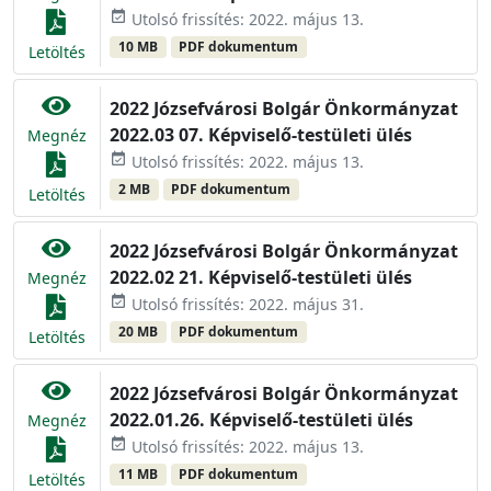
event_available
Utolsó frissítés: 2022. május 13.
10 MB
PDF dokumentum
Letöltés
2022 Józsefvárosi Bolgár Önkormányzat
2022.03 07. Képviselő-testületi ülés
Megnéz
event_available
Utolsó frissítés: 2022. május 13.
2 MB
PDF dokumentum
Letöltés
2022 Józsefvárosi Bolgár Önkormányzat
2022.02 21. Képviselő-testületi ülés
Megnéz
event_available
Utolsó frissítés: 2022. május 31.
20 MB
PDF dokumentum
Letöltés
2022 Józsefvárosi Bolgár Önkormányzat
2022.01.26. Képviselő-testületi ülés
Megnéz
event_available
Utolsó frissítés: 2022. május 13.
11 MB
PDF dokumentum
Letöltés