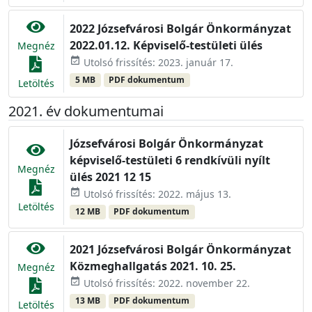
2022 Józsefvárosi Bolgár Önkormányzat
2022.01.12. Képviselő-testületi ülés
Megnéz
event_available
Utolsó frissítés: 2023. január 17.
5 MB
PDF dokumentum
Letöltés
2021. év dokumentumai
Józsefvárosi Bolgár Önkormányzat
képviselő-testületi 6 rendkívüli nyílt
Megnéz
ülés 2021 12 15
event_available
Utolsó frissítés: 2022. május 13.
Letöltés
12 MB
PDF dokumentum
2021 Józsefvárosi Bolgár Önkormányzat
Közmeghallgatás 2021. 10. 25.
Megnéz
event_available
Utolsó frissítés: 2022. november 22.
13 MB
PDF dokumentum
Letöltés