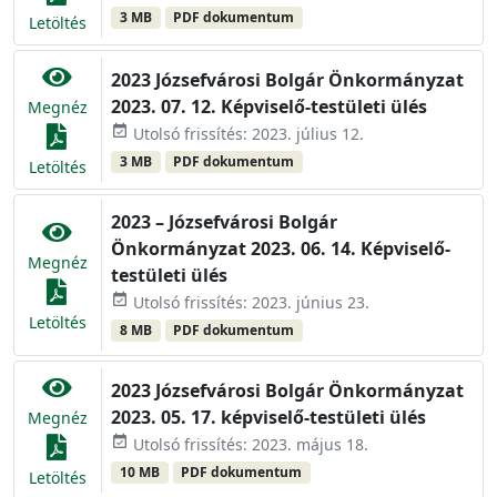
3 MB
PDF dokumentum
Letöltés
2023 Józsefvárosi Bolgár Önkormányzat
2023. 07. 12. Képviselő-testületi ülés
Megnéz
event_available
Utolsó frissítés: 2023. július 12.
3 MB
PDF dokumentum
Letöltés
2023 – Józsefvárosi Bolgár
Önkormányzat 2023. 06. 14. Képviselő-
Megnéz
testületi ülés
event_available
Utolsó frissítés: 2023. június 23.
Letöltés
8 MB
PDF dokumentum
2023 Józsefvárosi Bolgár Önkormányzat
2023. 05. 17. képviselő-testületi ülés
Megnéz
event_available
Utolsó frissítés: 2023. május 18.
10 MB
PDF dokumentum
Letöltés