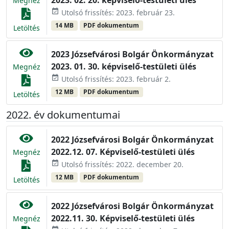
2023. 02. 20. képviselő-testületi ülés
Megnéz
event_available
Utolsó frissítés: 2023. február 23.
14 MB
PDF dokumentum
Letöltés
2023 Józsefvárosi Bolgár Önkormányzat
2023. 01. 30. képviselő-testületi ülés
Megnéz
event_available
Utolsó frissítés: 2023. február 2.
12 MB
PDF dokumentum
Letöltés
2022. év dokumentumai
2022 Józsefvárosi Bolgár Önkormányzat
2022.12. 07. Képviselő-testületi ülés
Megnéz
event_available
Utolsó frissítés: 2022. december 20.
12 MB
PDF dokumentum
Letöltés
2022 Józsefvárosi Bolgár Önkormányzat
2022.11. 30. Képviselő-testületi ülés
Megnéz