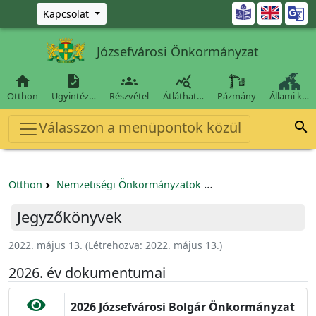
Ugrás a fő tartalomra

Kapcsolat
Józsefvárosi Önkormányzat




Otthon
Ügyintéz…
Részvétel
Átláthat…
Pázmány
Állami k…
Válasszon a menüpontok közül

Otthon
Nemzetiségi Önkormányzatok
Józsefvárosi Bolgár
Jegyzőkönyvek
2022. május 13.
(Létrehozva:
2022. május 13.
)
2026. év dokumentumai
2026 Józsefvárosi Bolgár Önkormányzat