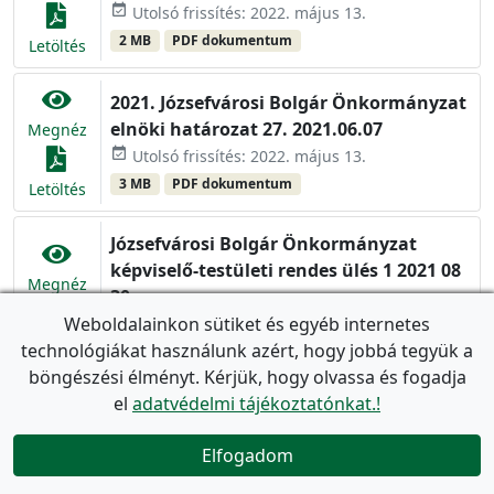
event_available
Utolsó frissítés: 2022. május 13.
2 MB
PDF dokumentum
Letöltés
2021. Józsefvárosi Bolgár Önkormányzat
elnöki határozat 27. 2021.06.07
Megnéz
event_available
Utolsó frissítés: 2022. május 13.
3 MB
PDF dokumentum
Letöltés
Józsefvárosi Bolgár Önkormányzat
képviselő-testületi rendes ülés 1 2021 08
Megnéz
30
event_available
Weboldalainkon sütiket és egyéb internetes
Utolsó frissítés: 2022. május 13.
Letöltés
technológiákat használunk azért, hogy jobbá tegyük a
6 MB
PDF dokumentum
böngészési élményt. Kérjük, hogy olvassa és fogadja
2020. év dokumentumai
el
adatvédelmi tájékoztatónkat.!
2020 Józsefvárosi Bolgár Önkormányzat
Elfogadom

elnöki határozat 70 2020. 12.09
Megnéz