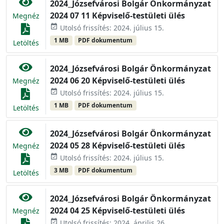
2024_Józsefvárosi Bolgár Önkormányzat
2024 07 11 Képviselő-testületi ülés
Megnéz
event_available
Utolsó frissítés: 2024. július 15.
1 MB
PDF dokumentum
Letöltés
2024_Józsefvárosi Bolgár Önkormányzat
2024 06 20 Képviselő-testületi ülés
Megnéz
event_available
Utolsó frissítés: 2024. július 15.
1 MB
PDF dokumentum
Letöltés
2024_Józsefvárosi Bolgár Önkormányzat
2024 05 28 Képviselő-testületi ülés
Megnéz
event_available
Utolsó frissítés: 2024. július 15.
3 MB
PDF dokumentum
Letöltés
2024_Józsefvárosi Bolgár Önkormányzat
2024 04 25 Képviselő-testületi ülés
Megnéz
event_available
Utolsó frissítés: 2024. április 26.