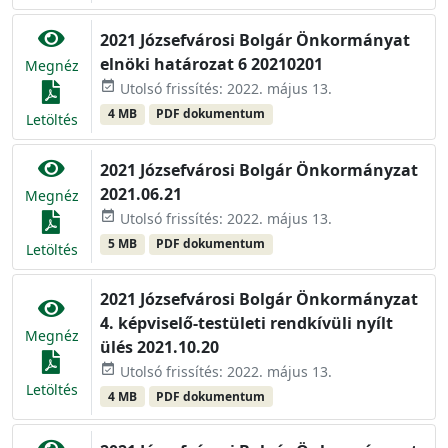
2021 Józsefvárosi Bolgár Önkormányat
elnöki határozat 6 20210201
Megnéz
event_available
Utolsó frissítés: 2022. május 13.
4 MB
PDF dokumentum
Letöltés
2021 Józsefvárosi Bolgár Önkormányzat
2021.06.21
Megnéz
event_available
Utolsó frissítés: 2022. május 13.
5 MB
PDF dokumentum
Letöltés
2021 Józsefvárosi Bolgár Önkormányzat
4. képviselő-testületi rendkívüli nyílt
Megnéz
ülés 2021.10.20
event_available
Utolsó frissítés: 2022. május 13.
Letöltés
4 MB
PDF dokumentum