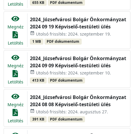
655 KB
PDF dokumentum
Letöltés
2024_Józsefvárosi Bolgár Önkormányzat
2024 09 19 Képviselő-testületi ülés
Megnéz
event_available
Utolsó frissítés: 2024. szeptember 19.
1 MB
PDF dokumentum
Letöltés
2024_Józsefvárosi Bolgár Önkormányzat
2024 09 09 Képviselő-testületi ülés
Megnéz
event_available
Utolsó frissítés: 2024. szeptember 10.
413 KB
PDF dokumentum
Letöltés
2024_Józsefvárosi Bolgár Önkormányzat
2024 08 08 Képviselő-testületi ülés
Megnéz
event_available
Utolsó frissítés: 2024. augusztus 27.
391 KB
PDF dokumentum
Letöltés