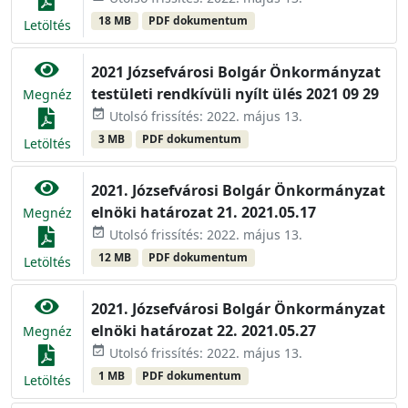
18 MB
PDF dokumentum
Letöltés
2021 Józsefvárosi Bolgár Önkormányzat
testületi rendkívüli nyílt ülés 2021 09 29
Megnéz
event_available
Utolsó frissítés: 2022. május 13.
3 MB
PDF dokumentum
Letöltés
2021. Józsefvárosi Bolgár Önkormányzat
elnöki határozat 21. 2021.05.17
Megnéz
event_available
Utolsó frissítés: 2022. május 13.
12 MB
PDF dokumentum
Letöltés
2021. Józsefvárosi Bolgár Önkormányzat
elnöki határozat 22. 2021.05.27
Megnéz
event_available
Utolsó frissítés: 2022. május 13.
1 MB
PDF dokumentum
Letöltés