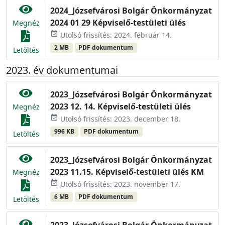
2024_Józsefvárosi Bolgár Önkormányzat
2024 01 29 Képviselő-testületi ülés
Megnéz
event_available
Utolsó frissítés: 2024. február 14.
2 MB
PDF dokumentum
Letöltés
2023. év dokumentumai
2023_Józsefvárosi Bolgár Önkormányzat
2023 12. 14. Képviselő-testületi ülés
Megnéz
event_available
Utolsó frissítés: 2023. december 18.
996 KB
PDF dokumentum
Letöltés
2023_Józsefvárosi Bolgár Önkormányzat
2023 11.15. Képviselő-testületi ülés KM
Megnéz
event_available
Utolsó frissítés: 2023. november 17.
6 MB
PDF dokumentum
Letöltés