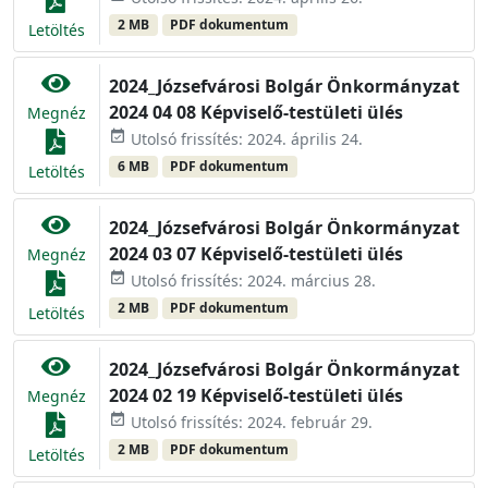
2 MB
PDF dokumentum
Letöltés
2024_Józsefvárosi Bolgár Önkormányzat
2024 04 08 Képviselő-testületi ülés
Megnéz
event_available
Utolsó frissítés: 2024. április 24.
6 MB
PDF dokumentum
Letöltés
2024_Józsefvárosi Bolgár Önkormányzat
2024 03 07 Képviselő-testületi ülés
Megnéz
event_available
Utolsó frissítés: 2024. március 28.
2 MB
PDF dokumentum
Letöltés
2024_Józsefvárosi Bolgár Önkormányzat
2024 02 19 Képviselő-testületi ülés
Megnéz
event_available
Utolsó frissítés: 2024. február 29.
2 MB
PDF dokumentum
Letöltés