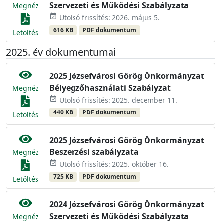
Szervezeti és Működési Szabályzata
Megnéz
event_available
Utolsó frissítés: 2026. május 5.
616 KB
PDF dokumentum
Letöltés
2025. év dokumentumai
2025 Józsefvárosi Görög Önkormányzat
Bélyegzőhasználati Szabályzat
Megnéz
event_available
Utolsó frissítés: 2025. december 11.
440 KB
PDF dokumentum
Letöltés
2025 Józsefvárosi Görög Önkormányzat
Beszerzési szabályzata
Megnéz
event_available
Utolsó frissítés: 2025. október 16.
725 KB
PDF dokumentum
Letöltés
2024 Józsefvárosi Görög Önkormányzat
Szervezeti és Működési Szabályzata
Megnéz