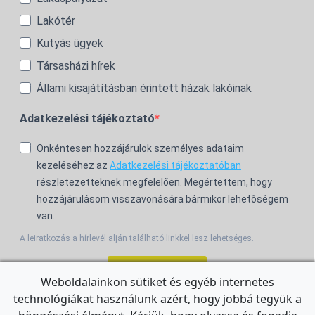
Lakótér
Kutyás ügyek
Társasházi hírek
Állami kisajátításban érintett házak lakóinak
Adatkezelési tájékoztató
Önkéntesen hozzájárulok személyes adataim
kezeléséhez az
Adatkezelési tájékoztatóban
részletezetteknek megfelelően. Megértettem, hogy
hozzájárulásom visszavonására bármikor lehetőségem
van.
A leiratkozás a hírlevél alján található linkkel lesz lehetséges.
Feliratkozom!
Weboldalainkon sütiket és egyéb internetes
technológiákat használunk azért, hogy jobbá tegyük a
For the English Newsletter, click
HERE.