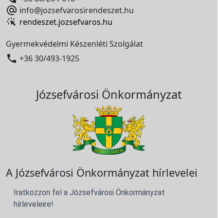

info@jozsefvarosirendeszet.hu
rendeszet.jozsefvaros.hu
Gyermekvédelmi Készenléti Szolgálat

+36 30/493-1925
Józsefvárosi Önkormányzat
A Józsefvárosi Önkormányzat hírlevelei
Iratkozzon fel a Józsefvárosi Önkormányzat
hírleveleire!