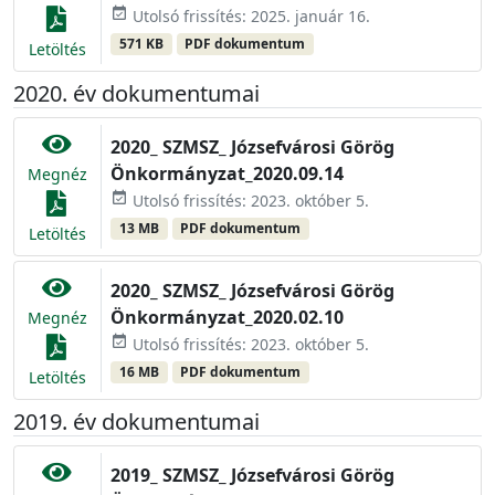
event_available
Utolsó frissítés: 2025. január 16.
571 KB
PDF dokumentum
Letöltés
2020. év dokumentumai
2020_ SZMSZ_ Józsefvárosi Görög
Önkormányzat_2020.09.14
Megnéz
event_available
Utolsó frissítés: 2023. október 5.
13 MB
PDF dokumentum
Letöltés
2020_ SZMSZ_ Józsefvárosi Görög
Önkormányzat_2020.02.10
Megnéz
event_available
Utolsó frissítés: 2023. október 5.
16 MB
PDF dokumentum
Letöltés
2019. év dokumentumai
2019_ SZMSZ_ Józsefvárosi Görög