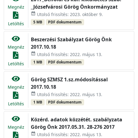
_Józsefvárosi Görög Önkormányzat
Megnéz
event_available
Utolsó frissítés: 2023. október 9.
5 MB
PDF dokumentum
Letöltés
Beszerzési Szabályzat Görög Önk
2017.10.18
Megnéz
event_available
Utolsó frissítés: 2022. május 13.
1 MB
PDF dokumentum
Letöltés
Görög SZMSZ 1.sz.módosítással
2017.10.18
Megnéz
event_available
Utolsó frissítés: 2022. május 13.
1 MB
PDF dokumentum
Letöltés
Közérd. adatok közzétét. szabályzata
Görög Önk 2017.05.31. 28-276 2017
Megnéz
event_available
Utolsó frissítés: 2022. május 13.