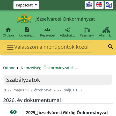
Ugrás a fő tartalomra

Kapcsolat
Józsefvárosi Önkormányzat




Otthon
Ügyintéz…
Részvétel
Átláthat…
Pázmány
Állami k…
Válasszon a menüpontok közül

Otthon
Nemzetiségi Önkormányzatok
Józsefvárosi Görög 
Szabályzatok
2022. május 13.
(Létrehozva:
2022. május 13.
)
2026. év dokumentumai
2025_Józsefvárosi Görög Önkormányzat