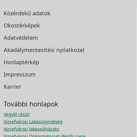
Közérdekű adatok
Okostérképek
Adatvédelem
Akadálymentesítési
nyilatkozat
Honlaptérkép
Impresszum
Karrier
További honlapok
Vegyél részt!
Józsefvárosi Lakásügynökség
Józsefvárosi lakáspályázato
Józsefvárosi Önkormányzati Bérlői csere