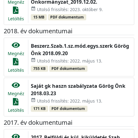
Önkormányzat_2019.12.02.
Megnéz
event_available
Utolsó frissítés: 2023. október 9.
15 MB
PDF dokumentum
Letöltés
2018. év dokumentumai
Beszerz.Szab.1.sz.mód.egys.szerk Görög
Önk 2018.09.20
Megnéz
event_available
Utolsó frissítés: 2022. május 13.
755 KB
PDF dokumentum
Letöltés
Saját gk haszn szabályzata Görög Önk
2018.03.23
Megnéz
event_available
Utolsó frissítés: 2022. május 13.
171 KB
PDF dokumentum
Letöltés
2017. év dokumentumai
2017_Belföldi és kül. kiküldetés Szab.