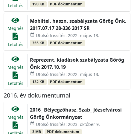
190 KB
PDF dokumentum
Letöltés
Mobiltel. haszn. szabályzata Görög Önk.
2017.07.17 28-336 2017 SR
Megnéz
event_available
Utolsó frissítés: 2022. május 13.
355 KB
PDF dokumentum
Letöltés
Reprezent. kiadások szabályzata Görög
Önk 2017.10.19
Megnéz
event_available
Utolsó frissítés: 2022. május 13.
132 KB
PDF dokumentum
Letöltés
2016. év dokumentumai
2016_ Bélyegzőhasz. Szab_ Józsefvárosi
Görög Önkormányzat
Megnéz
event_available
Utolsó frissítés: 2023. október 9.
3 MB
PDF dokumentum
Letöltés