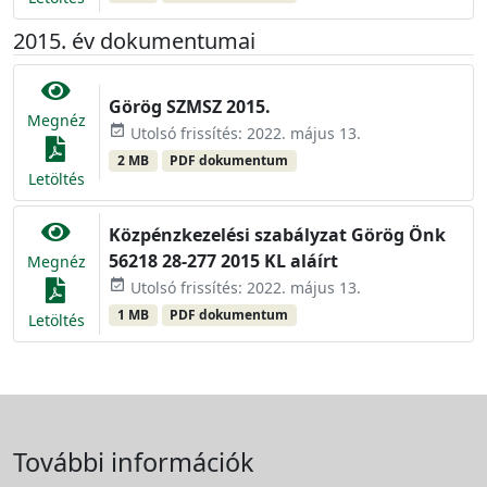
2015. év dokumentumai
Görög SZMSZ 2015.
Megnéz
event_available
Utolsó frissítés: 2022. május 13.
2 MB
PDF dokumentum
Letöltés
Közpénzkezelési szabályzat Görög Önk
56218 28-277 2015 KL aláírt
Megnéz
event_available
Utolsó frissítés: 2022. május 13.
1 MB
PDF dokumentum
Letöltés
További információk