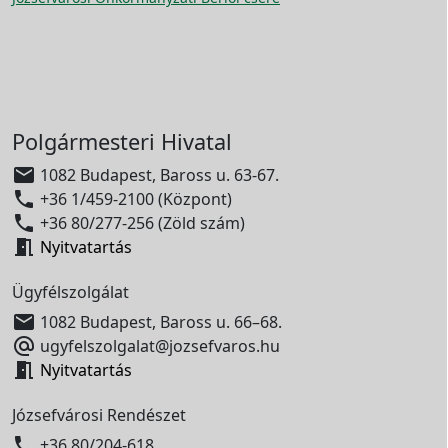
Polgármesteri Hivatal

1082 Budapest, Baross u. 63-67.

+36 1/459-2100 (Központ)

+36 80/277-256 (Zöld szám)

Nyitvatartás
Ügyfélszolgálat

1082 Budapest, Baross u. 66–68.

ugyfelszolgalat@jozsefvaros.hu

Nyitvatartás
Józsefvárosi Rendészet

+36 80/204-618