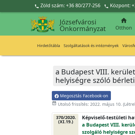
Ugrás a fő tartalomra
Zöld szám: +36 80/277-256
Központ: +



Józsefvárosi
Önkormányzat
Otthon
Hirdetőtábla
Szolgáltatások és intézmények
Városfe
a Budapest VIII. kerület
helyiségre szóló bérle
Megosztás Facebook-on
event_available
Utolsó frissítés:
2022. május 10.
(Létr
Képviselő-testületi h
370/2020.
(XI.19.)
a Budapest VIII. kerül
szolgáló helyiségre s