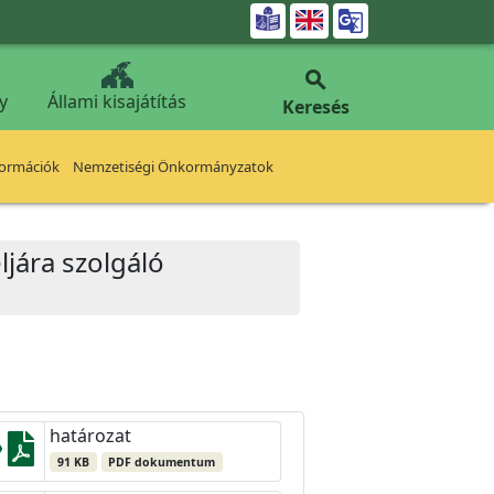


y
Állami kisajátítás
Keresés
formációk
Nemzetiségi Önkormányzatok
ljára szolgáló
határozat
91 KB
PDF dokumentum