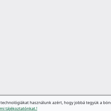
 technológiákat használunk azért, hogy jobbá tegyük a bön
mi tájékoztatónkat.!