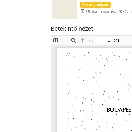
Veszélyhelyzet
Utolsó frissítés: 2022. 
event_available
Betekintő nézet