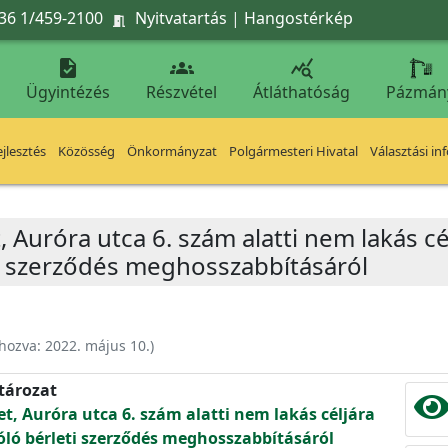
36 1/459-2100
Nyitvatartás
|
Hangostérkép




Ügyintézés
Részvétel
Átláthatóság
Pázmán
jlesztés
Közösség
Önkormányzat
Polgármesteri Hivatal
Választási in
, Auróra utca 6. szám alatti nem lakás cé
ti szerződés meghosszabbításáról
ehozva:
2022. május 10.
)
atározat
et, Auróra utca 6. szám alatti nem lakás céljára
zóló bérleti szerződés meghosszabbításáról