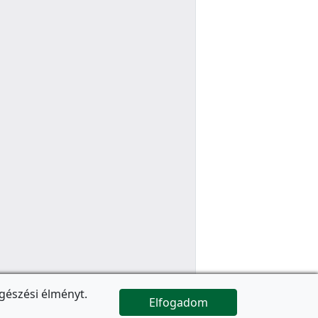
gészési élményt.
Elfogadom

Az oldal folytatódik