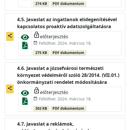
274 KB
PDF dokumentum
Javaslat az ingatlanok elidegenítésével
kapcsolatos proaktív adatszolgáltatásra
lock_open
előterjesztés
share
Feltöltve: 2024. március 18.
event_available
275 KB
PDF dokumentum
Javaslat a józsefvárosi természeti
környezet védelméről szóló 28/2014. (VII.01.)
önkormányzati rendelet módosítására
share
lock_open
előterjesztés
Feltöltve: 2024. március 18.
event_available
302 KB
PDF dokumentum
Javaslat a reklámok,