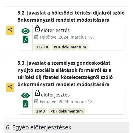
Javaslat a bölcsődei térítési díjakról szóló
önkormányzati rendelet módosítására
lock_open
előterjesztés
share
Feltöltve: 2024. március 18.
event_available
732 KB
PDF dokumentum
Javaslat a személyes gondoskodást
nyújtó szociális ellátások formáiról és a
térítési díj fizetési kötelezettségről szóló
önkormányzati rendelet módosítására
share
lock_open
előterjesztés
Feltöltve: 2024. március 18.
event_available
2 MB
PDF dokumentum
Egyéb előterjesztések