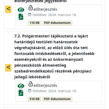
előterjesztések jegyzékéről
lock_open
előterjesztés
share
Feltöltve: 2024. március 18.
event_available
116 KB
PDF dokumentum
Polgármesteri tájékoztató a lejárt
határidejű testületi határozatok
végrehajtásáról, az előző ülés óta tett
fontosabb intézkedésekről, a jelentősebb
eseményekről és az önkormányzati
pénzeszközök átmenetileg
share
szabadrendelkezésű részének pénzpiaci
jellegű lekötéséről
lock_open
előterjesztés
Feltöltve: 2024. március 18.
event_available
516 KB
PDF dokumentum