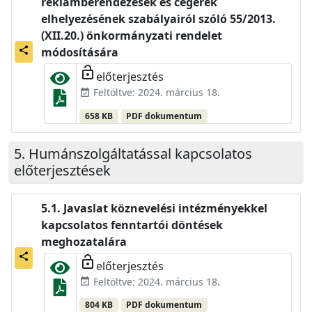
reklámberendezések és cégérek
elhelyezésének szabályairól szóló 55/2013.
(XII.20.) önkormányzati rendelet
share
módosítására
lock_open
előterjesztés
Feltöltve: 2024. március 18.
event_available
658 KB
PDF dokumentum
Humánszolgáltatással kapcsolatos
előterjesztések
Javaslat köznevelési intézményekkel
kapcsolatos fenntartói döntések
meghozatalára
share
lock_open
előterjesztés
Feltöltve: 2024. március 18.
event_available
804 KB
PDF dokumentum