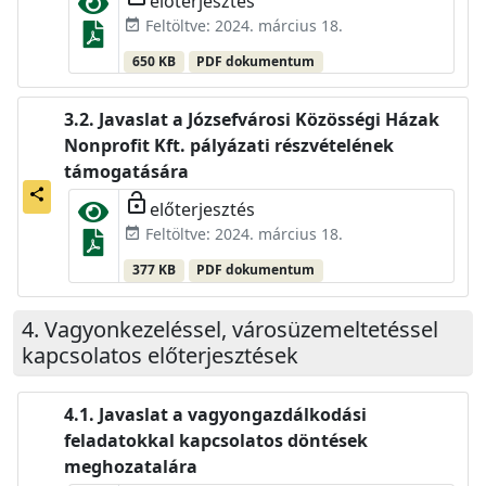
előterjesztés
Feltöltve: 2024. március 18.
event_available
650 KB
PDF dokumentum
Javaslat a Józsefvárosi Közösségi Házak
Nonprofit Kft. pályázati részvételének
támogatására
share
lock_open
előterjesztés
Feltöltve: 2024. március 18.
event_available
377 KB
PDF dokumentum
Vagyonkezeléssel, városüzemeltetéssel
kapcsolatos előterjesztések
Javaslat a vagyongazdálkodási
feladatokkal kapcsolatos döntések
meghozatalára