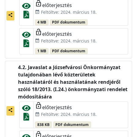
lock_open
előterjesztés
Feltöltve: 2024. március 18.
event_available
share
4 MB
PDF dokumentum
lock_open
előterjesztés
Feltöltve: 2024. március 18.
event_available
1 MB
PDF dokumentum
Javaslat a Józsefvárosi Önkormányzat
tulajdonában lévő közterületek
használatáról és használatának rendjéről
szóló 18/2013. (I.24.) önkormányzati rendelet
módosítására
lock_open
előterjesztés
share
Feltöltve: 2024. március 18.
event_available
838 KB
PDF dokumentum
lock_open
előterjesztés