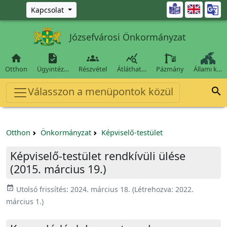
Ugrás a fő tartalomra

Kapcsolat
Józsefvárosi Önkormányzat




Otthon
Ügyintéz…
Részvétel
Átláthat…
Pázmány
Állami k…
Válasszon a menüpontok közül

Otthon
Önkormányzat
Képviselő-testület
Képviselő-testület rendkívüli ülése
(2015. március 19.)
event_available
Utolsó frissítés:
2024. március 18.
(Létrehozva:
2022.
március 1.
)