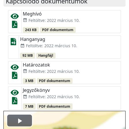
Kapcsolódó dokumentumok
Meghívó
Feltöltve: 2022 március 10.
event_available
243 KB
PDF dokumentum
Hanganyag
Feltöltve: 2022 március 10.
event_available
92 MB
Hangfájl
Határozatok
Feltöltve: 2022 március 10.
event_available
3 MB
PDF dokumentum
Jegyzőkönyv
Feltöltve: 2022 március 10.
event_available
7 MB
PDF dokumentum
Play