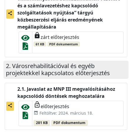
és a számlavezetéshez kapcsolódó
szolgáltatások nyújtása” tárgyú
share
közbeszerzési eljárás eredményének
megállapítására
lock
zárt előterjesztés
61 KB
PDF dokumentum
Városrehabilitációval és egyéb
projektekkel kapcsolatos előterjesztés
Javaslat az MNP III megvalósításához
kapcsolódó döntések meghozatalára
lock_open
előterjesztés
share
Feltöltve: 2024. március 18.
event_available
281 KB
PDF dokumentum