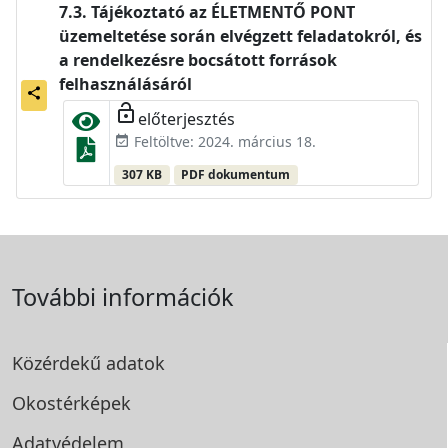
Tájékoztató az ÉLETMENTŐ PONT
üzemeltetése során elvégzett feladatokról, és
a rendelkezésre bocsátott források
felhasználásáról
share
lock_open
előterjesztés
Feltöltve: 2024. március 18.
event_available
307 KB
PDF dokumentum
További információk
Közérdekű adatok
Okostérképek
Adatvédelem