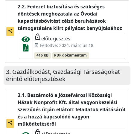
Fedezet biztosítása és szükséges
döntések meghozatala az Óvodai
kapacitásbővítést célzó beruházások
támogatására kiírt pályázat benyújtásához
share
lock_open
előterjesztés
Feltöltve: 2024. március 18.
event_available
416 KB
PDF dokumentum
Gazdálkodást, Gazdasági Társaságokat
érintő előterjesztések
Beszámoló a Józsefvárosi Közösségi
Házak Nonprofit Kft. által vagyonkezelési
szerződés útján ellátott feladatok ellátásáról
és a hozzá kapcsolódó vagyon
share
működtetéséről
lock_open