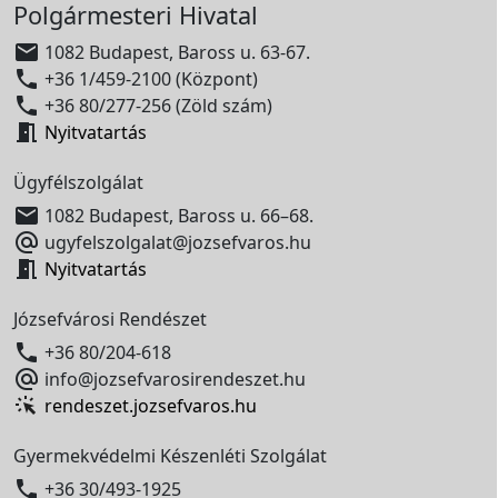
Polgármesteri Hivatal

1082 Budapest, Baross u. 63-67.

+36 1/459-2100 (Központ)

+36 80/277-256 (Zöld szám)

Nyitvatartás
Ügyfélszolgálat

1082 Budapest, Baross u. 66–68.

ugyfelszolgalat@jozsefvaros.hu

Nyitvatartás
Józsefvárosi Rendészet

+36 80/204-618

info@jozsefvarosirendeszet.hu
rendeszet.jozsefvaros.hu
Gyermekvédelmi Készenléti Szolgálat

+36 30/493-1925