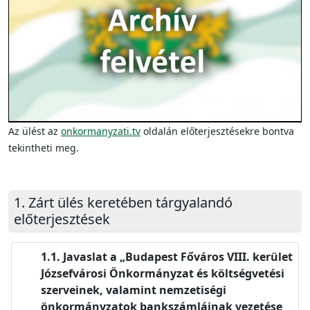
Video
Az ülést az
onkormanyzati.tv
oldalán előterjesztésekre bontva
tekintheti meg.
Zárt ülés keretében tárgyalandó
előterjesztések
Javaslat a „Budapest Főváros VIII. kerület
Józsefvárosi Önkormányzat és költségvetési
szerveinek, valamint nemzetiségi
önkormányzatok bankszámláinak vezetése