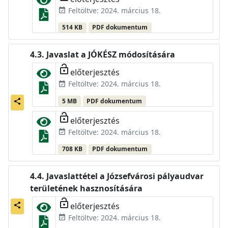
Feltöltve: 2024. március 18.
event_available
514 KB
PDF dokumentum
Javaslat a JÓKÉSZ módosítására
lock_open
előterjesztés
Feltöltve: 2024. március 18.
event_available
5 MB
PDF dokumentum
share
lock_open
előterjesztés
Feltöltve: 2024. március 18.
event_available
708 KB
PDF dokumentum
Javaslattétel a Józsefvárosi pályaudvar
területének hasznosítására
lock_open
előterjesztés
share
Feltöltve: 2024. március 18.
event_available