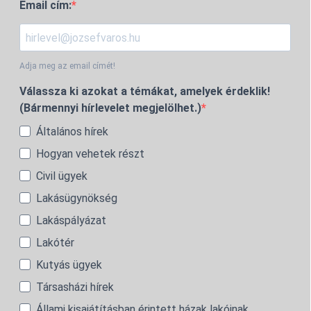
Email cím:
Adja meg az email címét!
Válassza ki azokat a témákat, amelyek érdeklik!
(Bármennyi hírlevelet megjelölhet.)
Általános hírek
Hogyan vehetek részt
Civil ügyek
Lakásügynökség
Lakáspályázat
Lakótér
Kutyás ügyek
Társasházi hírek
Állami kisajátításban érintett házak lakóinak