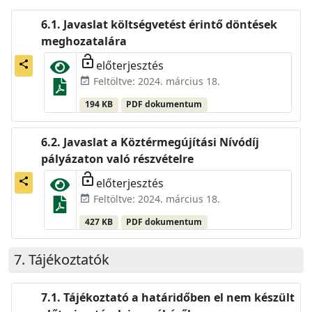
Javaslat költségvetést érintő döntések
meghozatalára
lock_open
előterjesztés
share
Feltöltve: 2024. március 18.
event_available
194 KB
PDF dokumentum
Javaslat a Köztérmegújítási Nívódíj
pályázaton való részvételre
lock_open
előterjesztés
share
Feltöltve: 2024. március 18.
event_available
427 KB
PDF dokumentum
Tájékoztatók
Tájékoztató a határidőben el nem készült