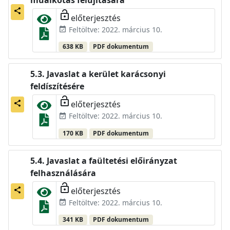
műalkotás felújítására
share
lock_open
előterjesztés
Feltöltve: 2022. március 10.
event_available
638 KB
PDF dokumentum
Javaslat a kerület karácsonyi
feldíszítésére
lock_open
előterjesztés
share
Feltöltve: 2022. március 10.
event_available
170 KB
PDF dokumentum
Javaslat a faültetési előirányzat
felhasználására
lock_open
előterjesztés
share
Feltöltve: 2022. március 10.
event_available
341 KB
PDF dokumentum