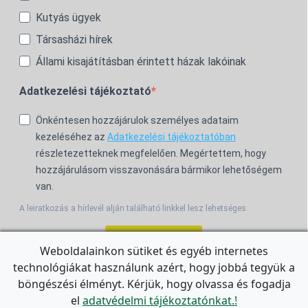
Kutyás ügyek
Társasházi hírek
Állami kisajátításban érintett házak lakóinak
Adatkezelési tájékoztató
Önkéntesen hozzájárulok személyes adataim
kezeléséhez az
Adatkezelési tájékoztatóban
részletezetteknek megfelelően. Megértettem, hogy
hozzájárulásom visszavonására bármikor lehetőségem
van.
A leiratkozás a hírlevél alján található linkkel lesz lehetséges.
Feliratkozom!
Weboldalainkon sütiket és egyéb internetes
technológiákat használunk azért, hogy jobbá tegyük a
For the English Newsletter, click
HERE.
böngészési élményt. Kérjük, hogy olvassa és fogadja
el
adatvédelmi tájékoztatónkat.!
