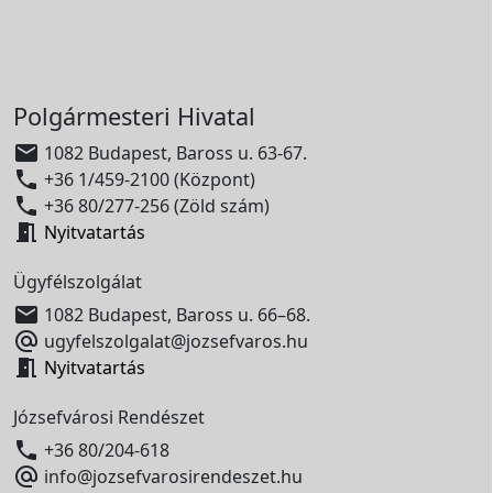
Polgármesteri Hivatal

1082 Budapest, Baross u. 63-67.

+36 1/459-2100 (Központ)

+36 80/277-256 (Zöld szám)

Nyitvatartás
Ügyfélszolgálat

1082 Budapest, Baross u. 66–68.

ugyfelszolgalat@jozsefvaros.hu

Nyitvatartás
Józsefvárosi Rendészet

+36 80/204-618

info@jozsefvarosirendeszet.hu