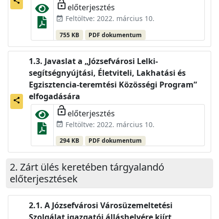
share
lock_open
előterjesztés
Feltöltve: 2022. március 10.
event_available
755 KB
PDF dokumentum
Javaslat a „Józsefvárosi Lelki-
segítségnyújtási, Életviteli, Lakhatási és
Egzisztencia-teremtési Közösségi Program”
elfogadására
share
lock_open
előterjesztés
Feltöltve: 2022. március 10.
event_available
294 KB
PDF dokumentum
Zárt ülés keretében tárgyalandó
előterjesztések
A Józsefvárosi Városüzemeltetési
Szolgálat igazgatói álláshelyére kiírt