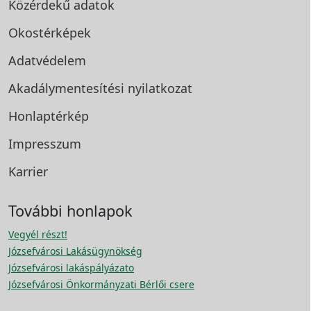
Közérdekű adatok
Okostérképek
Adatvédelem
Akadálymentesítési
nyilatkozat
Honlaptérkép
Impresszum
Karrier
További honlapok
Vegyél részt!
Józsefvárosi Lakásügynökség
Józsefvárosi lakáspályázato
Józsefvárosi Önkormányzati Bérlői csere