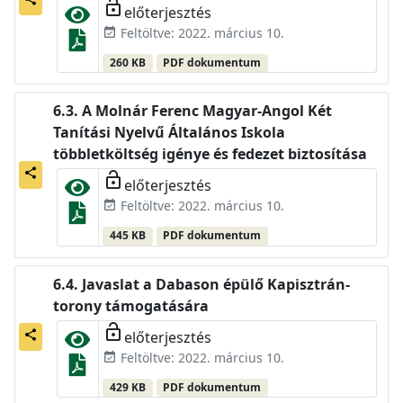
lock_open
előterjesztés
Feltöltve: 2022. március 10.
event_available
260 KB
PDF dokumentum
A Molnár Ferenc Magyar-Angol Két
Tanítási Nyelvű Általános Iskola
többletköltség igénye és fedezet biztosítása
share
lock_open
előterjesztés
Feltöltve: 2022. március 10.
event_available
445 KB
PDF dokumentum
Javaslat a Dabason épülő Kapisztrán-
torony támogatására
lock_open
előterjesztés
share
Feltöltve: 2022. március 10.
event_available
429 KB
PDF dokumentum