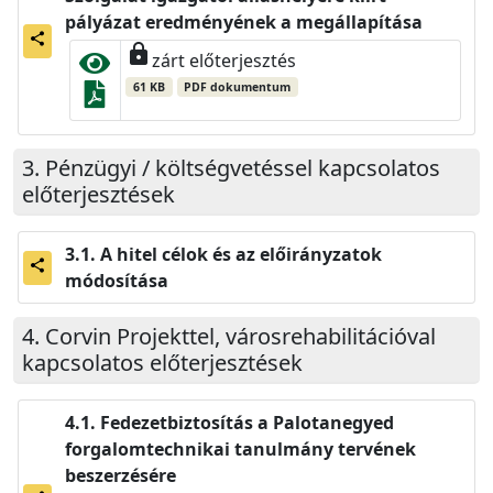
pályázat eredményének a megállapítása
share
lock
zárt előterjesztés
61 KB
PDF dokumentum
Pénzügyi / költségvetéssel kapcsolatos
előterjesztések
A hitel célok és az előirányzatok
share
módosítása
Corvin Projekttel, városrehabilitációval
kapcsolatos előterjesztések
Fedezetbiztosítás a Palotanegyed
forgalomtechnikai tanulmány tervének
beszerzésére