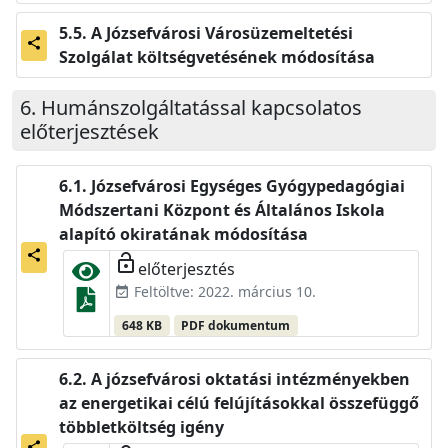
A Józsefvárosi Városüzemeltetési
share
Szolgálat költségvetésének módosítása
Humánszolgáltatással kapcsolatos
előterjesztések
Józsefvárosi Egységes Gyógypedagógiai
Módszertani Központ és Általános Iskola
alapító okiratának módosítása
share
lock_open
előterjesztés
Feltöltve: 2022. március 10.
event_available
648 KB
PDF dokumentum
A józsefvárosi oktatási intézményekben
az energetikai célú felújításokkal összefüggő
többletköltség igény
share