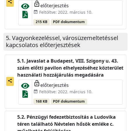
share
lock_open
előterjesztés
Feltöltve: 2022. március 10.
event_available
215 KB
PDF dokumentum
Vagyonkezeléssel, városüzemeltetéssel
kapcsolatos előterjesztések
Javaslat a Budapest, VIII. Szigony u. 43.
szám előtti pavilon elhelyezéséhez közterület
használati hozzájárulás megadására
share
lock_open
előterjesztés
Feltöltve: 2022. március 10.
event_available
168 KB
PDF dokumentum
Pénzügyi fedezetbiztosítás a Ludovika
téren található Névtelen hősök emléke c.