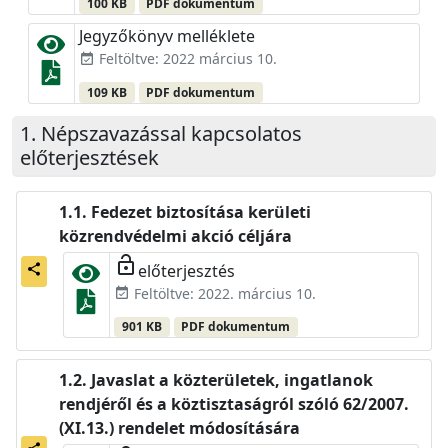
100 KB
PDF dokumentum
Jegyzőkönyv melléklete
Feltöltve: 2022 március 10.
event_available
109 KB
PDF dokumentum
Népszavazással kapcsolatos
előterjesztések
Fedezet biztosítása kerületi
közrendvédelmi akció céljára
lock_open
előterjesztés
share
Feltöltve: 2022. március 10.
event_available
901 KB
PDF dokumentum
Javaslat a közterületek, ingatlanok
rendjéről és a köztisztaságról szóló 62/2007.
(XI.13.) rendelet módosítására