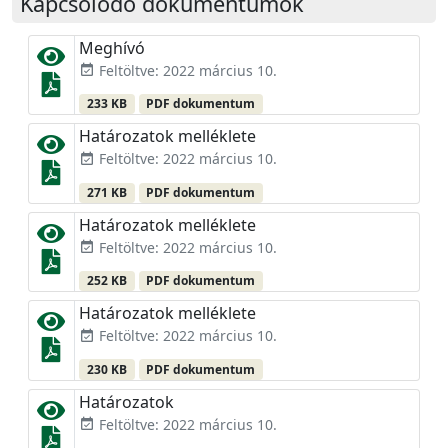
Kapcsolódó dokumentumok
Meghívó
Feltöltve: 2022 március 10.
event_available
233 KB
PDF dokumentum
Határozatok melléklete
Feltöltve: 2022 március 10.
event_available
271 KB
PDF dokumentum
Határozatok melléklete
Feltöltve: 2022 március 10.
event_available
252 KB
PDF dokumentum
Határozatok melléklete
Feltöltve: 2022 március 10.
event_available
230 KB
PDF dokumentum
Határozatok
Feltöltve: 2022 március 10.
event_available