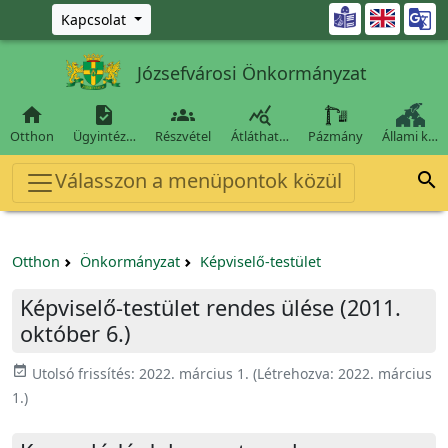
Ugrás a fő tartalomra

Kapcsolat
Józsefvárosi Önkormányzat




Otthon
Ügyintéz…
Részvétel
Átláthat…
Pázmány
Állami k…
Válasszon a menüpontok közül

Otthon
Önkormányzat
Képviselő-testület
Képviselő-testület rendes ülése (2011.
október 6.)
event_available
Utolsó frissítés:
2022. március 1.
(Létrehozva:
2022. március
1.
)