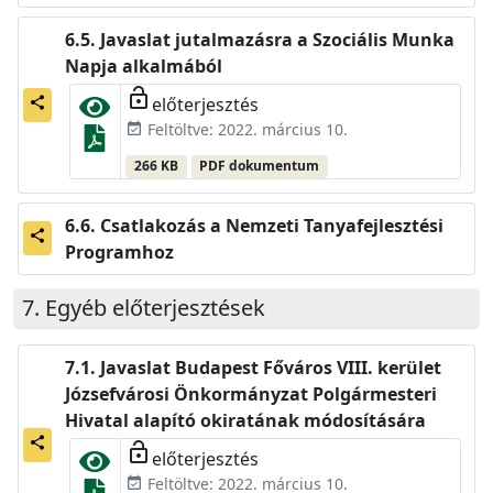
Javaslat jutalmazásra a Szociális Munka
Napja alkalmából
lock_open
előterjesztés
share
Feltöltve: 2022. március 10.
event_available
266 KB
PDF dokumentum
Csatlakozás a Nemzeti Tanyafejlesztési
share
Programhoz
Egyéb előterjesztések
Javaslat Budapest Főváros VIII. kerület
Józsefvárosi Önkormányzat Polgármesteri
Hivatal alapító okiratának módosítására
share
lock_open
előterjesztés
Feltöltve: 2022. március 10.
event_available