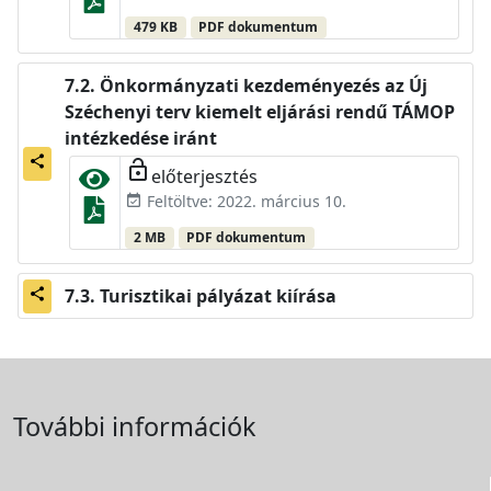
479 KB
PDF dokumentum
Önkormányzati kezdeményezés az Új
Széchenyi terv kiemelt eljárási rendű TÁMOP
intézkedése iránt
share
lock_open
előterjesztés
Feltöltve: 2022. március 10.
event_available
2 MB
PDF dokumentum
Turisztikai pályázat kiírása
share
További információk