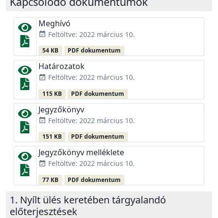
Kapcsolódó dokumentumok
Meghívó
Feltöltve: 2022 március 10.
event_available
54 KB
PDF dokumentum
Határozatok
Feltöltve: 2022 március 10.
event_available
115 KB
PDF dokumentum
Jegyzőkönyv
Feltöltve: 2022 március 10.
event_available
151 KB
PDF dokumentum
Jegyzőkönyv melléklete
Feltöltve: 2022 március 10.
event_available
77 KB
PDF dokumentum
Nyílt ülés keretében tárgyalandó
előterjesztések