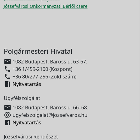
Józsefvárosi Önkormányzati Bérlői csere
Polgármesteri Hivatal

1082 Budapest, Baross u. 63-67.

+36 1/459-2100 (Központ)

+36 80/277-256 (Zöld szám)

Nyitvatartás
Ügyfélszolgálat

1082 Budapest, Baross u. 66–68.

ugyfelszolgalat@jozsefvaros.hu

Nyitvatartás
Józsefvárosi Rendészet