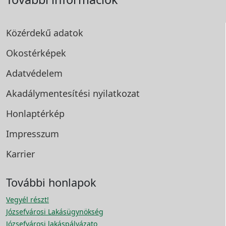
Közérdekű adatok
Okostérképek
Adatvédelem
Akadálymentesítési
nyilatkozat
Honlaptérkép
Impresszum
Karrier
További honlapok
Vegyél részt!
Józsefvárosi Lakásügynökség
Józsefvárosi lakáspályázato