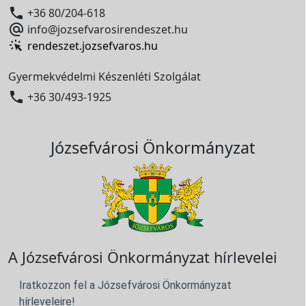

+36 80/204-618

info@jozsefvarosirendeszet.hu
rendeszet.jozsefvaros.hu
Gyermekvédelmi Készenléti Szolgálat

+36 30/493-1925
Józsefvárosi Önkormányzat
A Józsefvárosi Önkormányzat hírlevelei
Iratkozzon fel a Józsefvárosi Önkormányzat
hírleveleire!