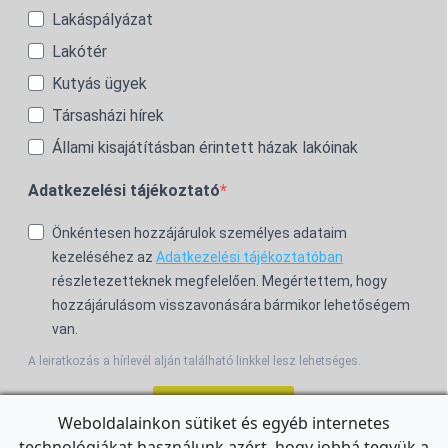
Lakáspályázat
Lakótér
Kutyás ügyek
Társasházi hírek
Állami kisajátításban érintett házak lakóinak
Adatkezelési tájékoztató
Önkéntesen hozzájárulok személyes adataim
kezeléséhez az
Adatkezelési tájékoztatóban
részletezetteknek megfelelően. Megértettem, hogy
hozzájárulásom visszavonására bármikor lehetőségem
van.
A leiratkozás a hírlevél alján található linkkel lesz lehetséges.
Feliratkozom!
Weboldalainkon sütiket és egyéb internetes
technológiákat használunk azért, hogy jobbá tegyük a