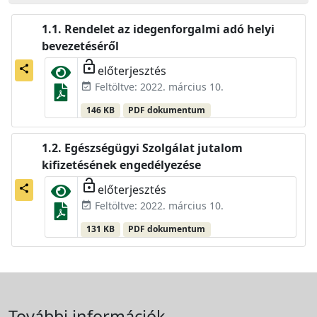
Rendelet az idegenforgalmi adó helyi
bevezetéséről
lock_open
előterjesztés
share
Feltöltve: 2022. március 10.
event_available
146 KB
PDF dokumentum
Egészségügyi Szolgálat jutalom
kifizetésének engedélyezése
lock_open
előterjesztés
share
Feltöltve: 2022. március 10.
event_available
131 KB
PDF dokumentum
További információk