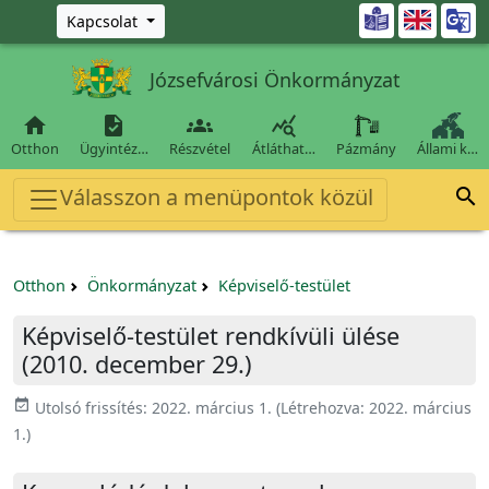
Ugrás a fő tartalomra

Kapcsolat
Józsefvárosi Önkormányzat




Otthon
Ügyintéz…
Részvétel
Átláthat…
Pázmány
Állami k…
Válasszon a menüpontok közül

Otthon
Önkormányzat
Képviselő-testület
Képviselő-testület rendkívüli ülése
(2010. december 29.)
event_available
Utolsó frissítés:
2022. március 1.
(Létrehozva:
2022. március
1.
)