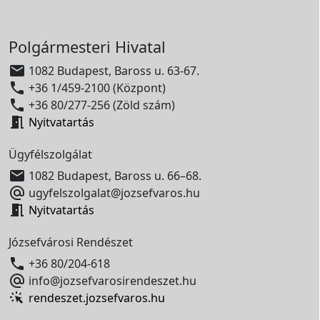
Polgármesteri Hivatal

1082 Budapest, Baross u. 63-67.

+36 1/459-2100 (Központ)

+36 80/277-256 (Zöld szám)

Nyitvatartás
Ügyfélszolgálat

1082 Budapest, Baross u. 66–68.

ugyfelszolgalat@jozsefvaros.hu

Nyitvatartás
Józsefvárosi Rendészet

+36 80/204-618

info@jozsefvarosirendeszet.hu
rendeszet.jozsefvaros.hu