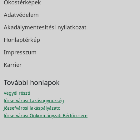
Okostérképek
Adatvédelem
Akadálymentesítési
nyilatkozat
Honlaptérkép
Impresszum
Karrier
További honlapok
Vegyél részt!
Józsefvárosi Lakásügynökség
Józsefvárosi lakáspályázato
Józsefvárosi Önkormányzati Bérlői csere