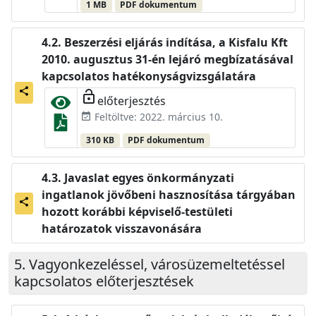
1 MB
PDF dokumentum
Beszerzési eljárás indítása, a Kisfalu Kft
2010. augusztus 31-én lejáró megbízatásával
kapcsolatos hatékonyságvizsgálatára
share
lock_open
előterjesztés
Feltöltve: 2022. március 10.
event_available
310 KB
PDF dokumentum
Javaslat egyes önkormányzati
ingatlanok jövőbeni hasznosítása tárgyában
share
hozott korábbi képviselő-testületi
határozatok visszavonására
Vagyonkezeléssel, városüzemeltetéssel
kapcsolatos előterjesztések