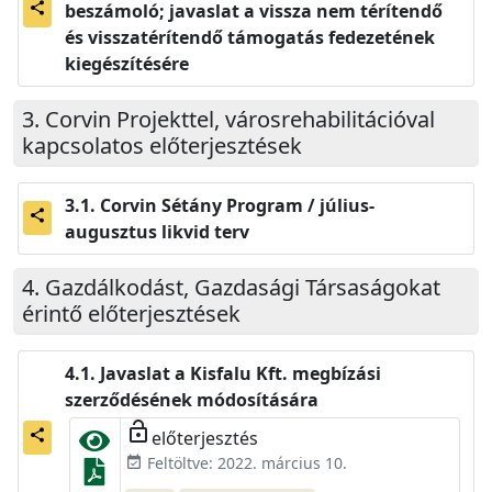
beszámoló; javaslat a vissza nem térítendő
share
és visszatérítendő támogatás fedezetének
kiegészítésére
Corvin Projekttel, városrehabilitációval
kapcsolatos előterjesztések
Corvin Sétány Program / július-
share
augusztus likvid terv
Gazdálkodást, Gazdasági Társaságokat
érintő előterjesztések
Javaslat a Kisfalu Kft. megbízási
szerződésének módosítására
lock_open
előterjesztés
share
Feltöltve: 2022. március 10.
event_available