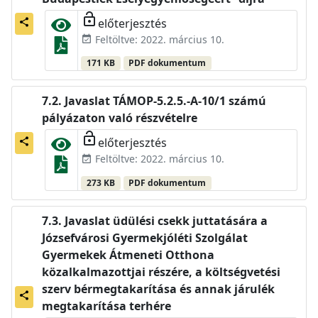
lock_open
előterjesztés
share
Feltöltve: 2022. március 10.
event_available
171 KB
PDF dokumentum
Javaslat TÁMOP-5.2.5.-A-10/1 számú
pályázaton való részvételre
lock_open
előterjesztés
share
Feltöltve: 2022. március 10.
event_available
273 KB
PDF dokumentum
Javaslat üdülési csekk juttatására a
Józsefvárosi Gyermekjóléti Szolgálat
Gyermekek Átmeneti Otthona
közalkalmazottjai részére, a költségvetési
szerv bérmegtakarítása és annak járulék
share
megtakarítása terhére