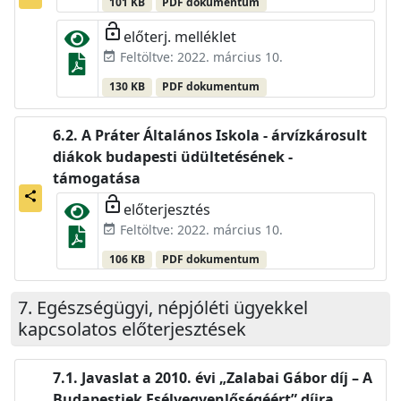
101 KB
PDF dokumentum
lock_open
előterj. melléklet
Feltöltve: 2022. március 10.
event_available
130 KB
PDF dokumentum
A Práter Általános Iskola - árvízkárosult
diákok budapesti üdültetésének -
támogatása
share
lock_open
előterjesztés
Feltöltve: 2022. március 10.
event_available
106 KB
PDF dokumentum
Egészségügyi, népjóléti ügyekkel
kapcsolatos előterjesztések
Javaslat a 2010. évi „Zalabai Gábor díj – A
Budapestiek Esélyegyenlőségéért” díjra