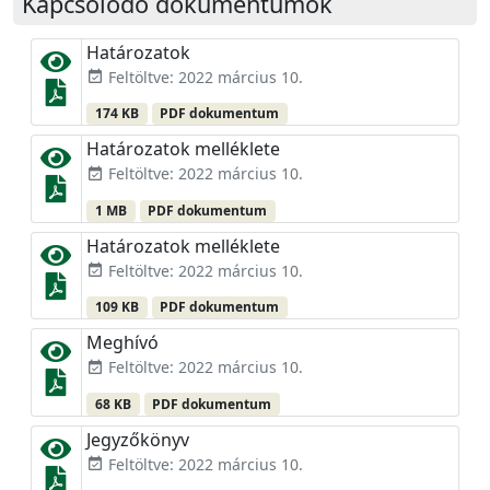
Kapcsolódó dokumentumok
Határozatok
Feltöltve: 2022 március 10.
event_available
174 KB
PDF dokumentum
Határozatok melléklete
Feltöltve: 2022 március 10.
event_available
1 MB
PDF dokumentum
Határozatok melléklete
Feltöltve: 2022 március 10.
event_available
109 KB
PDF dokumentum
Meghívó
Feltöltve: 2022 március 10.
event_available
68 KB
PDF dokumentum
Jegyzőkönyv
Feltöltve: 2022 március 10.
event_available