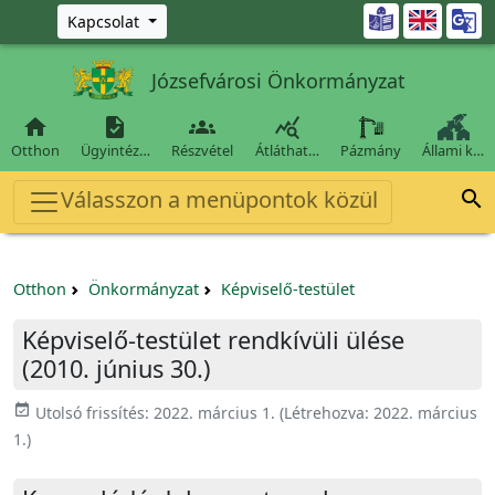
Ugrás a fő tartalomra

Kapcsolat
Józsefvárosi Önkormányzat




Otthon
Ügyintéz…
Részvétel
Átláthat…
Pázmány
Állami k…
Válasszon a menüpontok közül

Otthon
Önkormányzat
Képviselő-testület
Képviselő-testület rendkívüli ülése
(2010. június 30.)
event_available
Utolsó frissítés:
2022. március 1.
(Létrehozva:
2022. március
1.
)