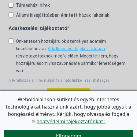
Társasházi hírek
Állami kisajátításban érintett házak lakóinak
Adatkezelési tájékoztató
Önkéntesen hozzájárulok személyes adataim
kezeléséhez az
Adatkezelési tájékoztatóban
részletezetteknek megfelelően. Megértettem, hogy
hozzájárulásom visszavonására bármikor lehetőségem
van.
A leiratkozás a hírlevél alján található linkkel lesz lehetséges.
Feliratkozom!
Weboldalainkon sütiket és egyéb internetes
technológiákat használunk azért, hogy jobbá tegyük a
For the English Newsletter, click
HERE.
böngészési élményt. Kérjük, hogy olvassa és fogadja
el
adatvédelmi tájékoztatónkat.!


Elfogadom