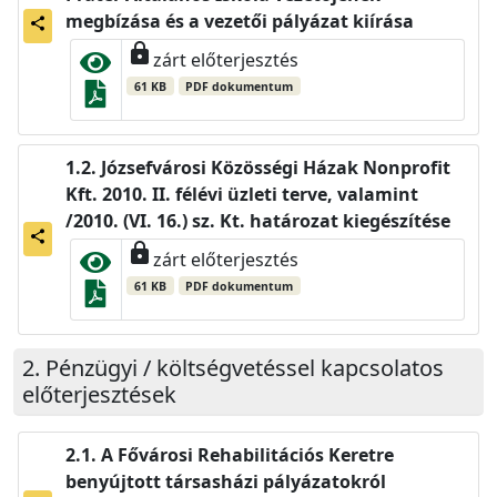
megbízása és a vezetői pályázat kiírása
share
lock
zárt előterjesztés
61 KB
PDF dokumentum
Józsefvárosi Közösségi Házak Nonprofit
Kft. 2010. II. félévi üzleti terve, valamint
/2010. (VI. 16.) sz. Kt. határozat kiegészítése
share
lock
zárt előterjesztés
61 KB
PDF dokumentum
Pénzügyi / költségvetéssel kapcsolatos
előterjesztések
A Fővárosi Rehabilitációs Keretre
benyújtott társasházi pályázatokról