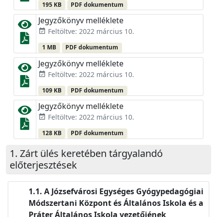
195 KB
PDF dokumentum
Jegyzőkönyv melléklete
Feltöltve: 2022 március 10.
event_available
1 MB
PDF dokumentum
Jegyzőkönyv melléklete
Feltöltve: 2022 március 10.
event_available
109 KB
PDF dokumentum
Jegyzőkönyv melléklete
Feltöltve: 2022 március 10.
event_available
128 KB
PDF dokumentum
Zárt ülés keretében tárgyalandó
előterjesztések
A Józsefvárosi Egységes Gyógypedagógiai
Módszertani Központ és Általános Iskola és a
Práter Általános Iskola vezetőjének