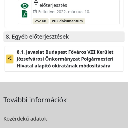
lock_open
előterjesztés
Feltöltve: 2022. március 10.
event_available
252 KB
PDF dokumentum
Egyéb előterjesztések
Javaslat Budapest Főváros VIII Kerület
Józsefvárosi Önkormányzat Polgármesteri
share
Hivatal alapító okiratának módosítására
További információk
Közérdekű adatok