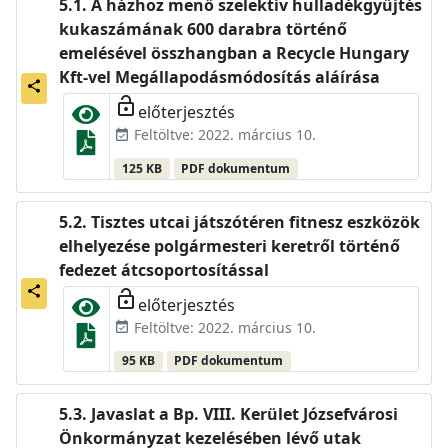
A házhoz menő szelektív hulladékgyűjtés
kukaszámának 600 darabra történő
emelésével összhangban a Recycle Hungary
Kft-vel Megállapodásmódosítás aláírása
share
lock_open
előterjesztés
Feltöltve: 2022. március 10.
event_available
125 KB
PDF dokumentum
Tisztes utcai játszótéren fitnesz eszközök
elhelyezése polgármesteri keretről történő
fedezet átcsoportosítással
share
lock_open
előterjesztés
Feltöltve: 2022. március 10.
event_available
95 KB
PDF dokumentum
Javaslat a Bp. VIII. Kerület Józsefvárosi
Önkormányzat kezelésében lévő utak