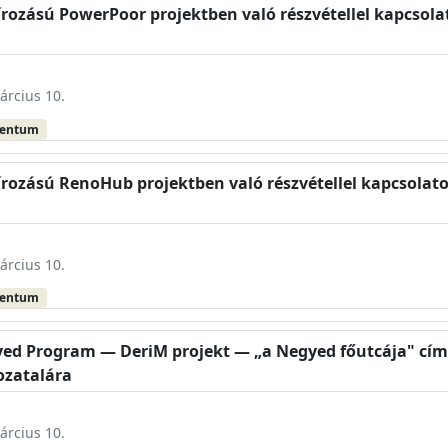
zírozású PowerPoor projektben való részvétellel kapcso
árcius 10.
mentum
írozású RenoHub projektben való részvétellel kapcsola
árcius 10.
mentum
yed Program — DeriM projekt — „a Negyed főutcája" című
ozatalára
árcius 10.