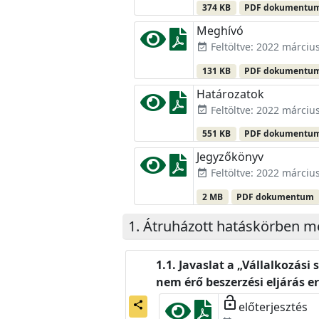
374 KB
PDF dokumentu
Meghívó
Feltöltve: 2022 március
event_available
131 KB
PDF dokumentu
Határozatok
Feltöltve: 2022 március
event_available
551 KB
PDF dokumentu
Jegyzőkönyv
Feltöltve: 2022 március
event_available
2 MB
PDF dokumentum
Átruházott hatáskörben m
Javaslat a „Vállalkozási
nem érő beszerzési eljárás
lock_open
előterjesztés
share