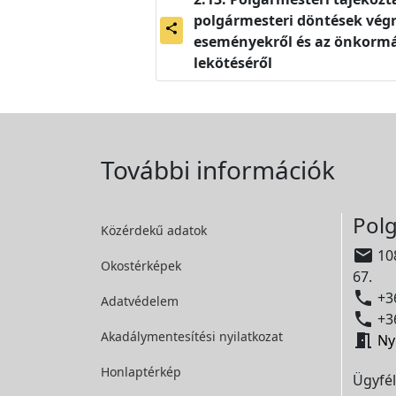
polgármesteri döntések végre
share
eseményekről és az önkormá
lekötéséről
További információk
Polg
Közérdekű adatok

108
Okostérképek
67.

+36
Adatvédelem

+36
Akadálymentesítési
nyilatkozat

Ny
Honlaptérkép
Ügyfél