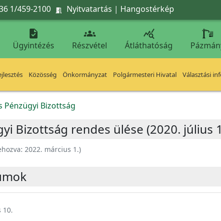
36 1/459-2100
Nyitvatartás
|
Hangostérkép




Ügyintézés
Részvétel
Átláthatóság
Pázmán
jlesztés
Közösség
Önkormányzat
Polgármesteri Hivatal
Választási in
s Pénzügyi Bizottság
i Bizottság rendes ülése (2020. július 1
ehozva:
2022. március 1.
)
umok
 10.