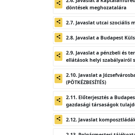
Javaslat a Káptalanfüre
share
döntések meghozatalára
Javaslat utcai szociális
share
Javaslat a Budapest Kül
share
Javaslat a pénzbeli és t
share
ellátások helyi szabályairól
Javaslat a Józsefváros
share
(PÖTKÉZBESÍTÉS)
Előterjesztés a Budapes
share
gazdasági társaságok tulajd
Javaslat komposztládák
share
Polgármesteri tájékozta