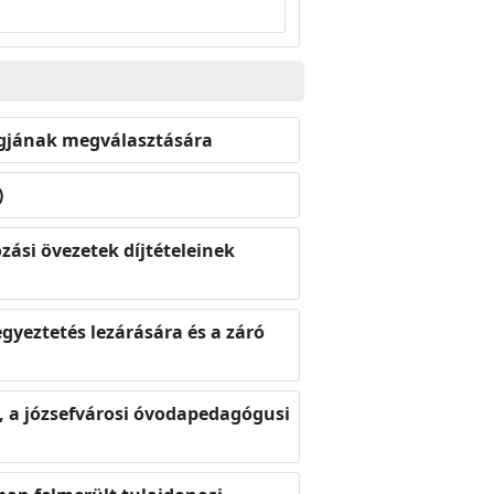
tagjának megválasztására
)
ozási övezetek díjtételeinek
gyeztetés lezárására és a záró
, a józsefvárosi óvodapedagógusi