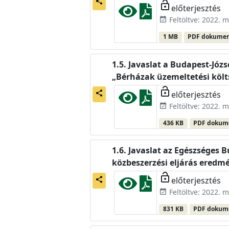
share
lock_open
előterjesztés
Feltöltve: 2022. m
event_available
1 MB
PDF dokume
Javaslat a Budapest-Józ
„Bérházak üzemeltetési költ
lock_open
előterjesztés
share
Feltöltve: 2022. m
event_available
436 KB
PDF doku
Javaslat az Egészséges 
közbeszerzési eljárás ered
lock_open
előterjesztés
share
Feltöltve: 2022. m
event_available
831 KB
PDF doku