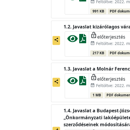
Feltöltve: 2022. m
event_available
991 KB
PDF doku
Javaslat kizárólagos v
lock_open
előterjesztés
share
Feltöltve: 2022. m
event_available
217 KB
PDF doku
Javaslat a Molnár Feren
lock_open
előterjesztés
share
Feltöltve: 2022. m
event_available
1 MB
PDF dokume
Javaslat a Budapest-Józ
„Önkormányzati lakóépületek 
szerződéseinek módosításár