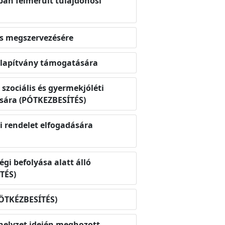
ban felmerült tulajdonosi
tás megszervezésére
Alapítvány támogatására
szociális és gyermekjóléti
tására (PÓTKEZBESÍTÉS)
 rendelet elfogadására
gi befolyása alatt álló
TÉS)
PÖTKÉZBESÍTÉS)
yhelyzet idején meghozott