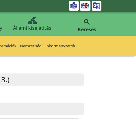


y
Állami kisajátítás
Keresés
formációk
Nemzetiségi Önkormányzatok
3.)