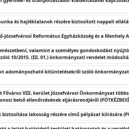
di gyermek- és utánpótlástábor kialakításával kapcsolat
 munka és hajléktalanok részére biztosított nappali ellá
ső-Józsefvárosi Református Egyházközség és a Menhely 
ermészetbeni, valamint a személyes gondoskodást nyújtó 
 szóló 10/2015. (III. 01.) önkormányzati rendelet módosí
ban adományozható kitüntetésekről szóló önkormányzati
t Főváros VIII. kerület Józsefvárosi Önkormányzat többsé
onosi belső ellenőrzésének eljárásrendjéről (PÖTKÉZBESÍ
 biztosítása lakosság részére című pályázat kiírására (
tó a lejárt határidejű testületi határozatok és a veszél