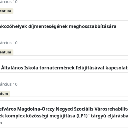
árcius 10.
mentum
árakozóhelyek díjmenteségének meghosszabbítására
árcius 10.
mentum
c Általános Iskola tornatermének felújításával kapcsol
árcius 10.
ntum
sefváros Magdolna-Orczy Negyed Szociális Városrehabil
komplex közösségi megújítása (LP1)" tárgyú eljárásban 
a