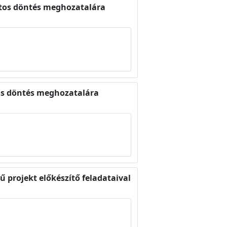
latos döntés meghozatalára
tos döntés meghozatalára
 projekt előkészítő feladataival