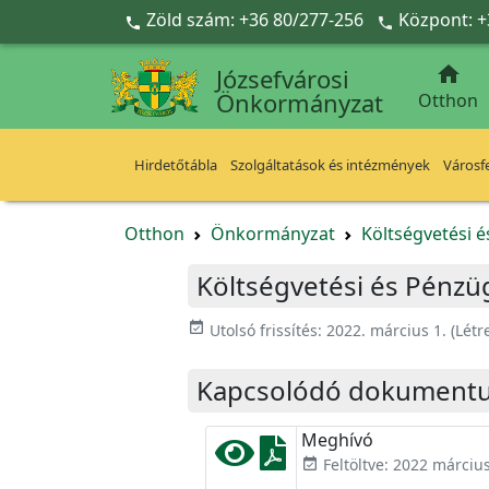
Ugrás a fő tartalomra
Zöld szám: +36 80/277-256
Központ: +



Józsefvárosi
Önkormányzat
Otthon
Hirdetőtábla
Szolgáltatások és intézmények
Városfe
Otthon
Önkormányzat
Költségvetési é
Költségvetési és Pénzügy
event_available
Utolsó frissítés:
2022. március 1.
(Létr
Kapcsolódó dokument
Meghívó
Feltöltve: 2022 március
event_available