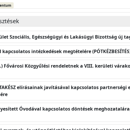
mentum
esztések
tület Szociális, Egészségügyi és Lakásügyi Bizottság új 
el kapcsolatos intézkedések megtételére (PÓTKÉZBESÍTÉS
4.) Fővárosi Közgyűlési rendeletnek a VIII. kerületi várak
AKÉSZ elírásainak javításával kapcsolatos partnerségi e
ére
gyesített Óvodával kapcsolatos döntések meghozatalára