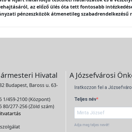
hajtásáról, az előző ülés óta tett fontosabb intézkedése
nyzati pénzeszközök átmenetileg szabadrendelkezésű ré
ármesteri Hivatal
A Józsefvárosi Önk
2 Budapest, Baross u. 63-
Iratkozzon fel a Józsefváro
 1/459-2100 (Központ)
Teljes név
 80/277-256 (Zöld szám)
itvatartás
Adja meg teljes nevét!
szolgálat