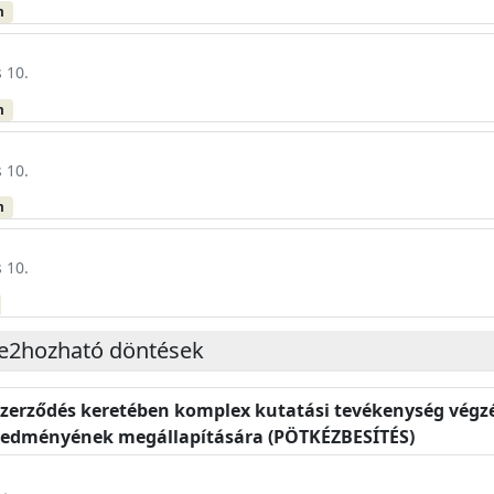
m
 10.
m
 10.
m
 10.
e2hozható döntések
 szerződés keretében komplex kutatási tevékenység végzé
 eredményének megállapítására (PÖTKÉZBESÍTÉS)