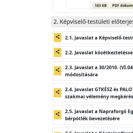
163 KB
PDF doku
Képviselő-testületi előterj
Javaslat a Képviselő-tes
share
Javaslat közétkeztetéss
share
Javaslat a 30/2010. (VI.0
share
módosítására
Javaslat GTKÉSZ és PALOT
share
szakmai vélemény megkérés
Javaslat a Napraforgó E
share
bérpótlék bevezetésére