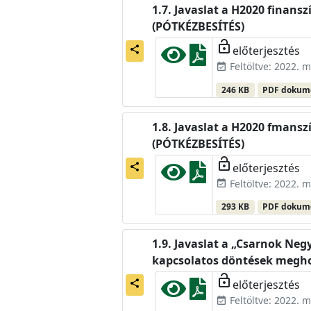
Javaslat a H2020 finans
(PÓTKÉZBESÍTÉS)
lock_open
előterjesztés
share
Feltöltve: 2022. m
event_available
246 KB
PDF doku
Javaslat a H2020 fmansz
(PÓTKÉZBESÍTÉS)
lock_open
előterjesztés
share
Feltöltve: 2022. m
event_available
293 KB
PDF doku
Javaslat a „Csarnok Neg
kapcsolatos döntések megh
lock_open
előterjesztés
share
Feltöltve: 2022. m
event_available