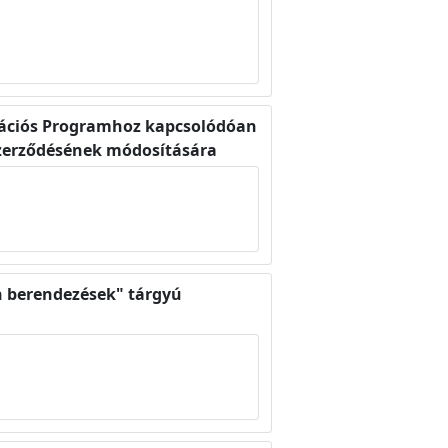
itációs Programhoz kapcsolódóan
 szerződésének módosítására
n berendezések" tárgyú