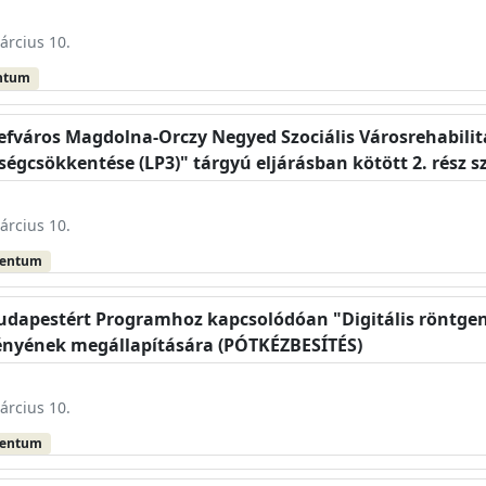
árcius 10.
ntum
sefváros Magdolna-Orczy Negyed Szociális Városrehabil
ségcsökkentése (LP3)" tárgyú eljárásban kötött 2. rész
árcius 10.
mentum
Budapestért Programhoz kapcsolódóan "Digitális röntge
ményének megállapítására (PÓTKÉZBESÍTÉS)
árcius 10.
mentum