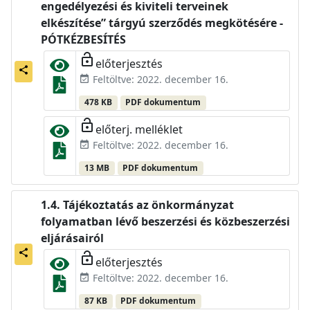
engedélyezési és kiviteli terveinek
elkészítése” tárgyú szerződés megkötésére -
PÓTKÉZBESÍTÉS
lock_open
előterjesztés
share
Feltöltve: 2022. december 16.
event_available
478 KB
PDF dokumentum
lock_open
előterj. melléklet
Feltöltve: 2022. december 16.
event_available
13 MB
PDF dokumentum
Tájékoztatás az önkormányzat
folyamatban lévő beszerzési és közbeszerzési
eljárásairól
share
lock_open
előterjesztés
Feltöltve: 2022. december 16.
event_available
87 KB
PDF dokumentum