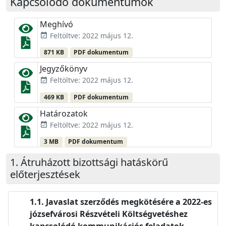
Kapcsolódó dokumentumok
Meghívó
Feltöltve: 2022 május 12.
event_available
871 KB
PDF dokumentum
Jegyzőkönyv
Feltöltve: 2022 május 12.
event_available
469 KB
PDF dokumentum
Határozatok
Feltöltve: 2022 május 12.
event_available
3 MB
PDF dokumentum
Átruházott bizottsági hatáskörű
előterjesztések
Javaslat szerződés megkötésére a 2022-es
józsefvárosi Részvételi Költségvetéshez