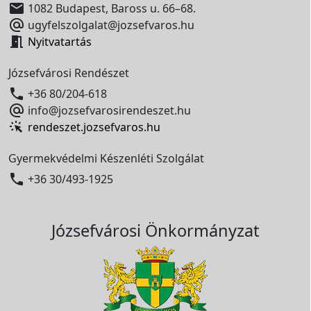

1082 Budapest, Baross u. 66–68.

ugyfelszolgalat@jozsefvaros.hu

Nyitvatartás
Józsefvárosi Rendészet

+36 80/204-618

info@jozsefvarosirendeszet.hu
rendeszet.jozsefvaros.hu
Gyermekvédelmi Készenléti Szolgálat

+36 30/493-1925
Józsefvárosi Önkormányzat