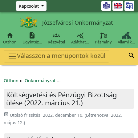
Ugrás a fő tartalomra

Kapcsolat
Józsefvárosi Önkormányzat




Otthon
Ügyintéz…
Részvétel
Átláthat…
Pázmány
Állami k…
Válasszon a menüpontok közül

Otthon
Önkormányzat
Költségvetési és Pénzügyi Bizottság
Költségvetési és Pénzügyi Bizottság
ülése (2022. március 21.)
event_available
Utolsó frissítés:
2022. december 16.
(Létrehozva:
2022.
május 12.
)