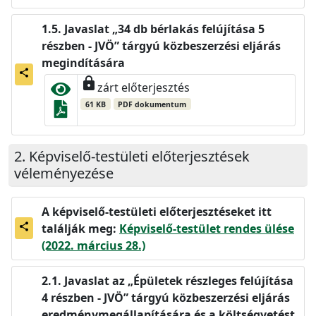
Javaslat „34 db bérlakás felújítása 5
részben - JVÖ” tárgyú közbeszerzési eljárás
megindítására
share
lock
zárt előterjesztés
61 KB
PDF dokumentum
Képviselő-testületi előterjesztések
véleményezése
A képviselő-testületi előterjesztéseket itt
találják meg:
Képviselő-testület rendes ülése
share
(2022. március 28.)
Javaslat az „Épületek részleges felújítása
4 részben - JVÖ” tárgyú közbeszerzési eljárás
eredménymegállapítására és a költségvetést