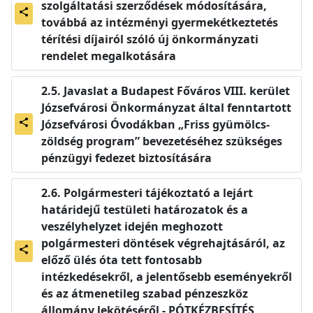
szolgáltatási szerződések módosítására,
share
továbbá az intézményi gyermekétkeztetés
térítési díjairól szóló új önkormányzati
rendelet megalkotására
Javaslat a Budapest Főváros VIII. kerület
Józsefvárosi Önkormányzat által fenntartott
Józsefvárosi Óvodákban „Friss gyümölcs-
share
zöldség program” bevezetéséhez szükséges
pénzügyi fedezet biztosítására
Polgármesteri tájékoztató a lejárt
határidejű testületi határozatok és a
veszélyhelyzet idején meghozott
polgármesteri döntések végrehajtásáról, az
share
előző ülés óta tett fontosabb
intézkedésekről, a jelentősebb eseményekről
és az átmenetileg szabad pénzeszköz
állomány lekötéséről - PÓTKÉZBESÍTÉS