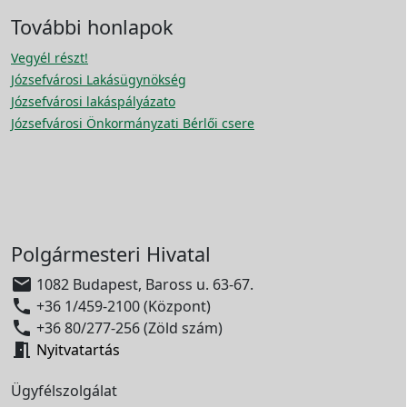
További honlapok
Vegyél részt!
Józsefvárosi Lakásügynökség
Józsefvárosi lakáspályázato
Józsefvárosi Önkormányzati Bérlői csere
Polgármesteri Hivatal

1082 Budapest, Baross u. 63-67.

+36 1/459-2100 (Központ)

+36 80/277-256 (Zöld szám)

Nyitvatartás
Ügyfélszolgálat