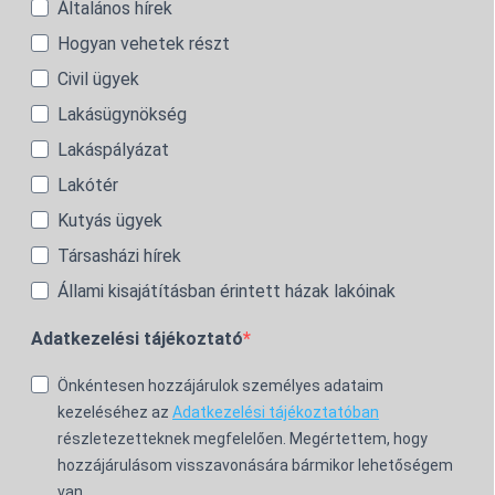
Általános hírek
Hogyan vehetek részt
Civil ügyek
Lakásügynökség
Lakáspályázat
Lakótér
Kutyás ügyek
Társasházi hírek
Állami kisajátításban érintett házak lakóinak
Adatkezelési tájékoztató
Önkéntesen hozzájárulok személyes adataim
kezeléséhez az
Adatkezelési tájékoztatóban
részletezetteknek megfelelően. Megértettem, hogy
hozzájárulásom visszavonására bármikor lehetőségem
van.