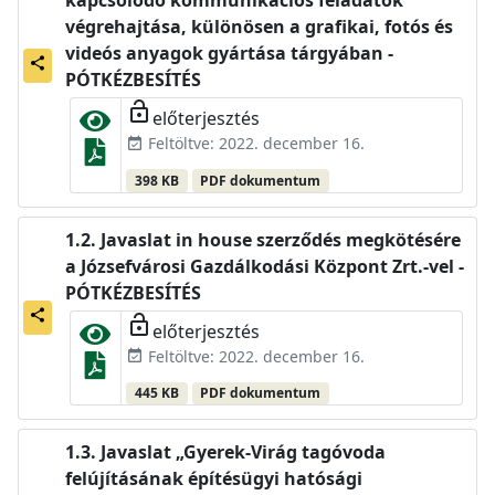
kapcsolódó kommunikációs feladatok
végrehajtása, különösen a grafikai, fotós és
videós anyagok gyártása tárgyában -
share
PÓTKÉZBESÍTÉS
lock_open
előterjesztés
Feltöltve: 2022. december 16.
event_available
398 KB
PDF dokumentum
Javaslat in house szerződés megkötésére
a Józsefvárosi Gazdálkodási Központ Zrt.-vel -
PÓTKÉZBESÍTÉS
share
lock_open
előterjesztés
Feltöltve: 2022. december 16.
event_available
445 KB
PDF dokumentum
Javaslat „Gyerek-Virág tagóvoda
felújításának építésügyi hatósági