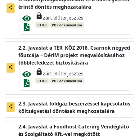
érintő döntés meghozatalára
share
lock
zárt előterjesztés
61 KB
PDF dokumentum
Javaslat a TÉR_KÖZ 2018. Csarnok negyed
főutcája – DériM projekt megvalósításához
többletfedezet biztosítására
share
lock
zárt előterjesztés
61 KB
PDF dokumentum
Javaslat földgáz beszerzéssel kapcsolatos
share
költségvetési döntések meghozatalára
Javaslat a Foodhost Catering Vendéglátó
és Szolgáltató Kft.-vel megkötött