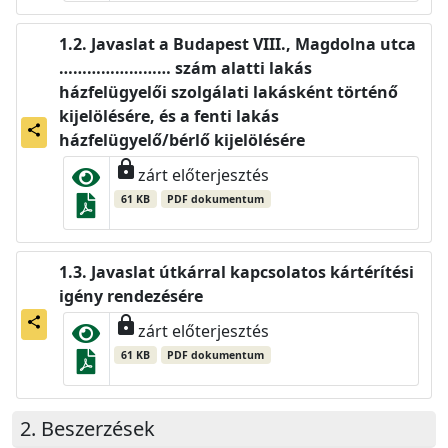
Javaslat a Budapest VIII., Magdolna utca
…………………… szám alatti lakás
házfelügyelői szolgálati lakásként történő
kijelölésére, és a fenti lakás
share
házfelügyelő/bérlő kijelölésére
lock
zárt előterjesztés
61 KB
PDF dokumentum
Javaslat útkárral kapcsolatos kártérítési
igény rendezésére
lock
share
zárt előterjesztés
61 KB
PDF dokumentum
Beszerzések