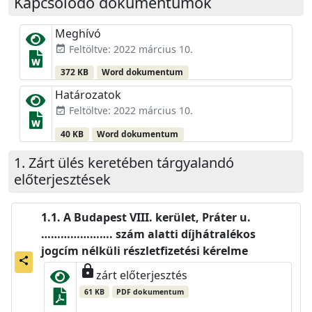
Kapcsolódó dokumentumok
Meghívó
Feltöltve: 2022 március 10.
event_available
372 KB
Word dokumentum
Határozatok
Feltöltve: 2022 március 10.
event_available
40 KB
Word dokumentum
Zárt ülés keretében tárgyalandó
előterjesztések
A Budapest VIII. kerület, Práter u.
…………………. szám alatti díjhátralékos
jogcím nélküli részletfizetési kérelme
share
lock
zárt előterjesztés
61 KB
PDF dokumentum