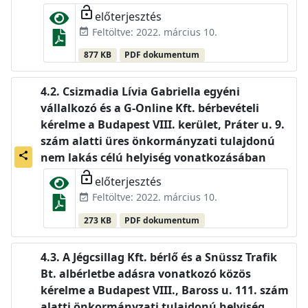
lock_open
előterjesztés
Feltöltve: 2022. március 10.
event_available
877 KB
PDF dokumentum
Csizmadia Lívia Gabriella egyéni
vállalkozó és a G-Online Kft. bérbevételi
kérelme a Budapest VIII. kerület, Práter u. 9.
szám alatti üres önkormányzati tulajdonú
share
nem lakás célú helyiség vonatkozásában
lock_open
előterjesztés
Feltöltve: 2022. március 10.
event_available
273 KB
PDF dokumentum
A Jégcsillag Kft. bérlő és a Snüssz Trafik
Bt. albérletbe adásra vonatkozó közös
kérelme a Budapest VIII., Baross u. 111. szám
alatti önkormányzati tulajdonú helyiség