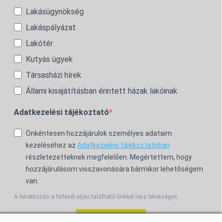
Lakásügynökség
Lakáspályázat
Lakótér
Kutyás ügyek
Társasházi hírek
Állami kisajátításban érintett házak lakóinak
Adatkezelési tájékoztató
Önkéntesen hozzájárulok személyes adataim
kezeléséhez az
Adatkezelési tájékoztatóban
részletezetteknek megfelelően. Megértettem, hogy
hozzájárulásom visszavonására bármikor lehetőségem
van.
A leiratkozás a hírlevél alján található linkkel lesz lehetséges.
Feliratkozom!