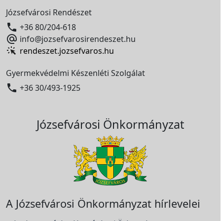
Józsefvárosi Rendészet

+36 80/204-618

info@jozsefvarosirendeszet.hu
rendeszet.jozsefvaros.hu
Gyermekvédelmi Készenléti Szolgálat

+36 30/493-1925
Józsefvárosi Önkormányzat
A Józsefvárosi Önkormányzat hírlevelei