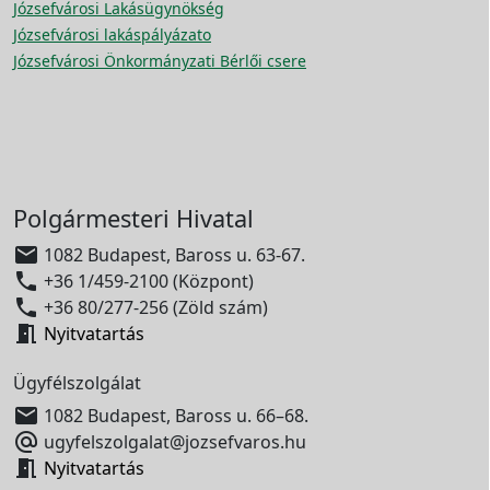
Józsefvárosi Lakásügynökség
Józsefvárosi lakáspályázato
Józsefvárosi Önkormányzati Bérlői csere
Polgármesteri Hivatal

1082 Budapest, Baross u. 63-67.

+36 1/459-2100 (Központ)

+36 80/277-256 (Zöld szám)

Nyitvatartás
Ügyfélszolgálat

1082 Budapest, Baross u. 66–68.

ugyfelszolgalat@jozsefvaros.hu

Nyitvatartás