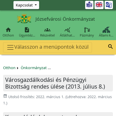
Ugrás a fő tartalomra

Kapcsolat
Józsefvárosi Önkormányzat




Otthon
Ügyintéz…
Részvétel
Átláthat…
Pázmány
Állami k…
Válasszon a menüpontok közül

Otthon
Önkormányzat
Városgazdálkodási és Pénzügyi Bizo
Városgazdálkodási és Pénzügyi
Bizottság rendes ülése (2013. július 8.)
event_available
Utolsó frissítés:
2022. március 1.
(Létrehozva:
2022. március
1.
)