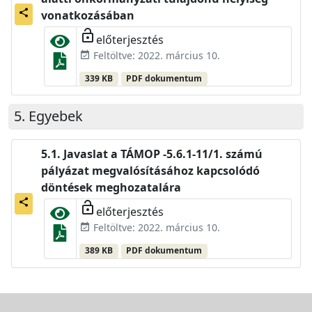
share
vonatkozásában
lock_open
előterjesztés
Feltöltve: 2022. március 10.
event_available
339 KB
PDF dokumentum
Egyebek
Javaslat a TÁMOP -5.6.1-11/1. számú
pályázat megvalósításához kapcsolódó
döntések meghozatalára
share
lock_open
előterjesztés
Feltöltve: 2022. március 10.
event_available
389 KB
PDF dokumentum