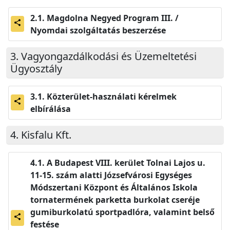
Magdolna Negyed Program III. /
share
Nyomdai szolgáltatás beszerzése
Vagyongazdálkodási és Üzemeltetési
Ügyosztály
Közterület-használati kérelmek
share
elbírálása
Kisfalu Kft.
A Budapest VIII. kerület Tolnai Lajos u.
11-15. szám alatti Józsefvárosi Egységes
Módszertani Központ és Általános Iskola
tornatermének parketta burkolat cseréje
gumiburkolatú sportpadlóra, valamint belső
share
festése