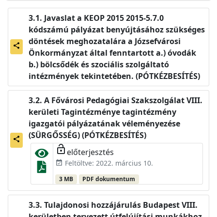
Javaslat a KEOP 2015 2015-5.7.0
kódszámú pályázat benyújtásához szükséges
döntések meghozatalára a Józsefvárosi
share
Önkormányzat által fenntartott a.) óvodák
b.) bölcsődék és szociális szolgáltató
intézmények tekintetében. (PÓTKÉZBESÍTÉS)
A Fővárosi Pedagógiai Szakszolgálat VIII.
kerületi Tagintézménye tagintézmény
igazgatói pályázatának véleményezése
(SÜRGŐSSÉG) (PÓTKÉZBESÍTÉS)
share
lock_open
előterjesztés
Feltöltve: 2022. március 10.
event_available
3 MB
PDF dokumentum
Tulajdonosi hozzájárulás Budapest VIII.
kerületben tervezett útfelújítási munkákhoz