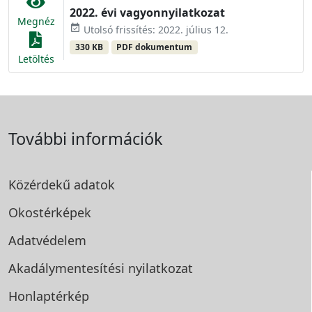
2022. évi vagyonnyilatkozat
Megnéz
event_available
Utolsó frissítés: 2022. július 12.
330 KB
PDF dokumentum
Letöltés
További információk
Közérdekű adatok
Okostérképek
Adatvédelem
Akadálymentesítési
nyilatkozat
Honlaptérkép