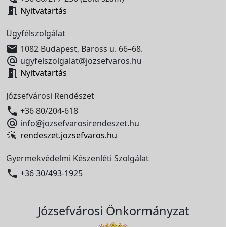

Nyitvatartás
Ügyfélszolgálat

1082 Budapest, Baross u. 66–68.

ugyfelszolgalat@jozsefvaros.hu

Nyitvatartás
Józsefvárosi Rendészet

+36 80/204-618

info@jozsefvarosirendeszet.hu
rendeszet.jozsefvaros.hu
Gyermekvédelmi Készenléti Szolgálat

+36 30/493-1925
Józsefvárosi Önkormányzat