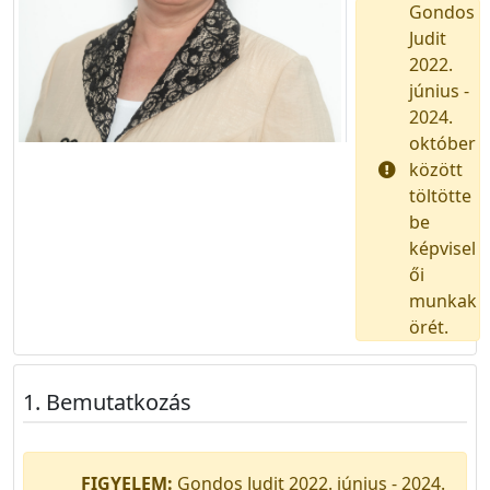
Gondos
Judit
2022.
június -
2024.
október
között
töltötte
be
képvisel
ői
munkak
örét.
Bemutatkozás
FIGYELEM:
Gondos Judit 2022. június - 2024.