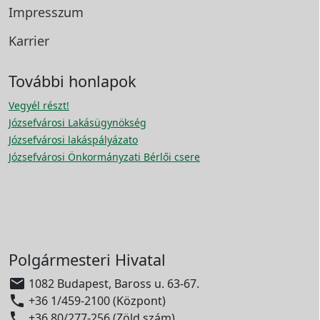
Impresszum
Karrier
További honlapok
Vegyél részt!
Józsefvárosi Lakásügynökség
Józsefvárosi lakáspályázato
Józsefvárosi Önkormányzati Bérlői csere
Polgármesteri Hivatal

1082 Budapest, Baross u. 63-67.

+36 1/459-2100 (Központ)

+36 80/277-256 (Zöld szám)