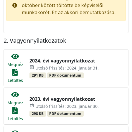
október között töltötte be képviselői
munkakörét. Ez az akkori bemutatkozása.
Vagyonnyilatkozatok
2024. évi vagyonnyilatkozat
Megnéz
event_available
Utolsó frissítés: 2024. január 31.
291 KB
PDF dokumentum
Letöltés
2023. évi vagyonnyilatkozat
Megnéz
event_available
Utolsó frissítés: 2023. január 30.
298 KB
PDF dokumentum
Letöltés