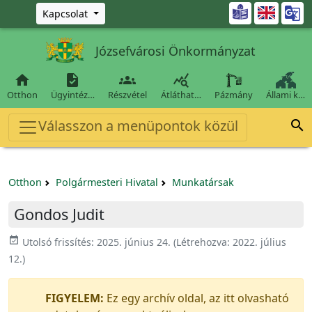
Ugrás a fő tartalomra

Kapcsolat
Józsefvárosi Önkormányzat




Otthon
Ügyintéz…
Részvétel
Átláthat…
Pázmány
Állami k…
Válasszon a menüpontok közül

Otthon
Polgármesteri Hivatal
Munkatársak
Gondos Judit
event_available
Utolsó frissítés:
2025. június 24.
(Létrehozva:
2022. július
12.
)
FIGYELEM:
Ez egy archív oldal, az itt olvasható