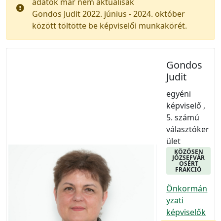
adatok már nem aktuálisak
Gondos Judit 2022. június - 2024. október
között töltötte be képviselői munkakörét.
Gondos
Judit
egyéni
képviselő ,
5. számú
választóker
ület
KÖZÖSEN
JÓZSEFVÁR
OSÉRT
FRAKCIÓ
Önkormán
yzati
képviselők