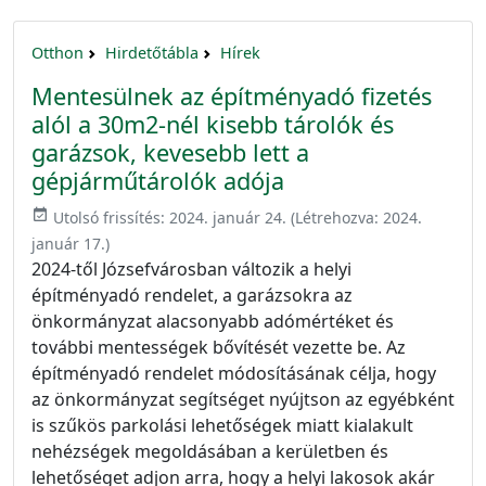
Otthon
Hirdetőtábla
Hírek
Mentesülnek az építményadó fizetés
alól a 30m2-nél kisebb tárolók és
garázsok, kevesebb lett a
gépjárműtárolók adója
event_available
Utolsó frissítés:
2024. január 24.
(Létrehozva:
2024.
január 17.
)
2024-től Józsefvárosban változik a helyi
építményadó rendelet, a garázsokra az
önkormányzat alacsonyabb adómértéket és
további mentességek bővítését vezette be. Az
építményadó rendelet módosításának célja, hogy
az önkormányzat segítséget nyújtson az egyébként
is szűkös parkolási lehetőségek miatt kialakult
nehézségek megoldásában a kerületben és
lehetőséget adjon arra, hogy a helyi lakosok akár