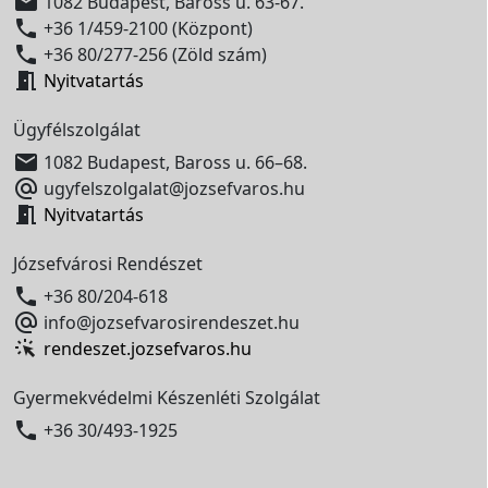

1082 Budapest, Baross u. 63-67.

+36 1/459-2100 (Központ)

+36 80/277-256 (Zöld szám)

Nyitvatartás
Ügyfélszolgálat

1082 Budapest, Baross u. 66–68.

ugyfelszolgalat@jozsefvaros.hu

Nyitvatartás
Józsefvárosi Rendészet

+36 80/204-618

info@jozsefvarosirendeszet.hu
rendeszet.jozsefvaros.hu
Gyermekvédelmi Készenléti Szolgálat

+36 30/493-1925