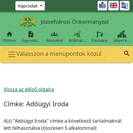
Ugrás a fő tartalomra

Kapcsolat
Józsefvárosi Önkormányzat




Otthon
Ügyintéz…
Részvétel
Átláthat…
Pázmány
Állami k…
Válasszon a menüpontok közül

Vissza az előző oldalra
Címke:
Adóügyi Iroda
A(z) "Adóügyi Iroda" címke a következő tartalmaknál
lett felhasználva (összesen 5 alkalommal):