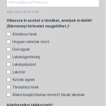
Adja meg az email címét!
Válassza ki azokat a témákat, amelyek érdeklik!
(Bármennyi hírlevelet megjelölhet.)
Általános hírek
Hogyan vehetek részt
Civil ügyek
Lakásügynökség
Lakáspályázat
Lakótér
Kutyás ügyek
Társasházi hírek
Állami kisajátításban érintett házak lakóinak
Adatkezelési tájékoztató