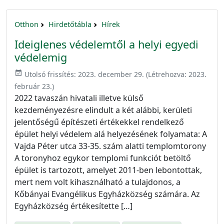
Otthon
Hirdetőtábla
Hírek
Ideiglenes védelemtől a helyi egyedi
védelemig
event_available
Utolsó frissítés:
2023. december 29.
(Létrehozva:
2023.
február 23.
)
2022 tavaszán hivatali illetve külső
kezdeményezésre elindult a két alábbi, kerületi
jelentőségű építészeti értékekkel rendelkező
épület helyi védelem alá helyezésének folyamata: A
Vajda Péter utca 33-35. szám alatti templomtorony
A toronyhoz egykor templomi funkciót betöltő
épület is tartozott, amelyet 2011-ben lebontottak,
mert nem volt kihasználható a tulajdonos, a
Kőbányai Evangélikus Egyházközség számára. Az
Egyházközség értékesítette […]