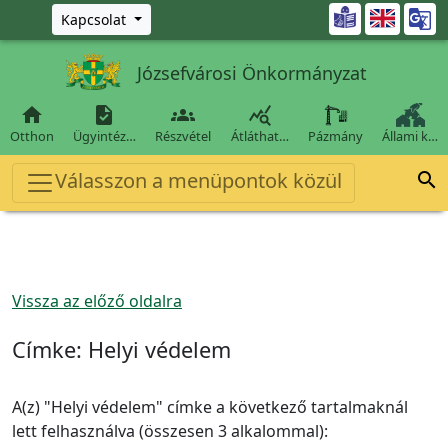
Ugrás a fő tartalomra

Kapcsolat
Józsefvárosi Önkormányzat




Otthon
Ügyintéz…
Részvétel
Átláthat…
Pázmány
Állami k…
Válasszon a menüpontok közül

Vissza az előző oldalra
Címke:
Helyi védelem
A(z) "Helyi védelem" címke a következő tartalmaknál
lett felhasználva (összesen 3 alkalommal):