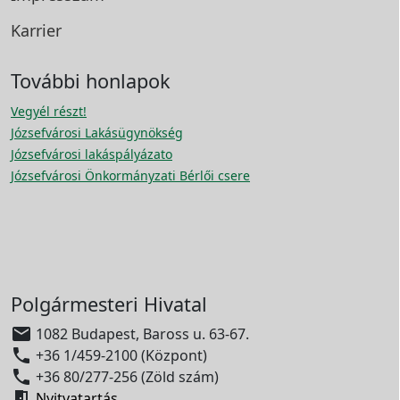
Karrier
További honlapok
Vegyél részt!
Józsefvárosi Lakásügynökség
Józsefvárosi lakáspályázato
Józsefvárosi Önkormányzati Bérlői csere
Polgármesteri Hivatal

1082 Budapest, Baross u. 63-67.

+36 1/459-2100 (Központ)

+36 80/277-256 (Zöld szám)

Nyitvatartás