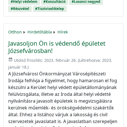
#Helyi védelem
#Konzultáció
#Losonci negyed
#Részvétel
#Tisztviselőtelep
Otthon
Hirdetőtábla
Hírek
Javasoljon Ön is védendő épületet
Józsefvárosban!
event_available
Utolsó frissítés:
2023. február 26.
(Létrehozva:
2023.
január 18.
)
A Józsefvárosi Önkormányzat Városépítészeti
Irodája felhívja a figyelmet, hogy hamarosan el fog
készülni a Kerület helyi védett épületállományának
felülvizsgálata, illetve az Iroda által helyi védetté
nyilvánításra javasolt épületek is megvizsgálásra
kerülnek műemlék- és örökségvédelmi szakértők
által. Ehhez a listához várjuk a lakosság és civil
szervezetek javaslatait is. A javaslatban szerepeljen