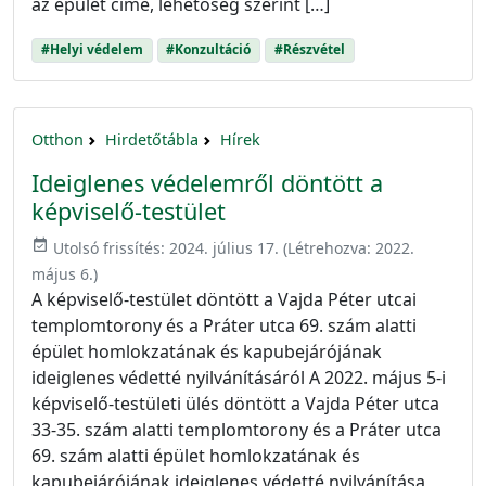
az épület címe, lehetőség szerint […]
#Helyi védelem
#Konzultáció
#Részvétel
Otthon
Hirdetőtábla
Hírek
Ideiglenes védelemről döntött a
képviselő-testület
event_available
Utolsó frissítés:
2024. július 17.
(Létrehozva:
2022.
május 6.
)
A képviselő-testület döntött a Vajda Péter utcai
templomtorony és a Práter utca 69. szám alatti
épület homlokzatának és kapubejárójának
ideiglenes védetté nyilvánításáról A 2022. május 5-i
képviselő-testületi ülés döntött a Vajda Péter utca
33-35. szám alatti templomtorony és a Práter utca
69. szám alatti épület homlokzatának és
kapubejárójának ideiglenes védetté nyilvánítása