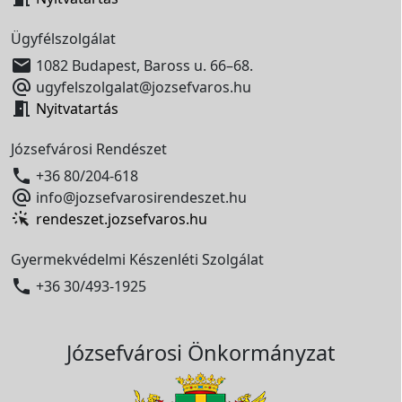
Ügyfélszolgálat

1082 Budapest, Baross u. 66–68.

ugyfelszolgalat@jozsefvaros.hu

Nyitvatartás
Józsefvárosi Rendészet

+36 80/204-618

info@jozsefvarosirendeszet.hu
rendeszet.jozsefvaros.hu
Gyermekvédelmi Készenléti Szolgálat

+36 30/493-1925
Józsefvárosi Önkormányzat