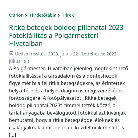
Otthon
Hirdetőtábla
Hírek
Ritka betegek boldog pillanatai 2023 –
Fotókiállítás a Polgármesteri
Hivatalban
event_available
Utolsó frissítés:
2023. július 22.
(Létrehozva:
2023.
július 18.
)
A Polgármesteri Hivatalban jelenleg megtekinthető
fotókiállítással a társadalom és a döntéshozók
figyelmét híja fel ritka betegségekre, az érintettek
helyzetére és a helyes diagnózis megszerzésének
fontosságára. A fotópályázatot „Ritka betegek
boldog pillanatai 2023” címmel tették közzé, a
tárlat anyagába beválogatott fotókkal azt kívánják
bemutatni, hogy a ritka betegséggel élőknek és
családjaiknak a mindennapi küzdelmeik mellett is
[…]