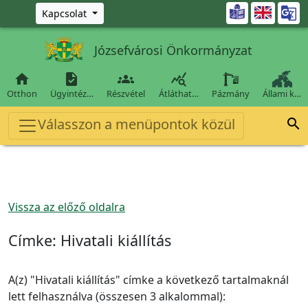
Ugrás a fő tartalomra

Kapcsolat
Józsefvárosi Önkormányzat




Otthon
Ügyintéz…
Részvétel
Átláthat…
Pázmány
Állami k…
Válasszon a menüpontok közül

Vissza az előző oldalra
Címke:
Hivatali kiállítás
A(z) "Hivatali kiállítás" címke a következő tartalmaknál
lett felhasználva (összesen 3 alkalommal):