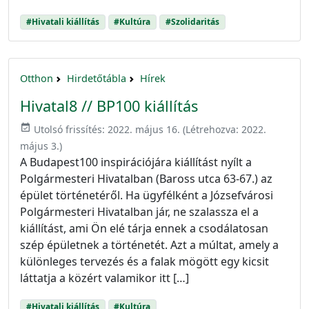
#Hivatali kiállítás
#Kultúra
#Szolidaritás
Otthon
Hirdetőtábla
Hírek
Hivatal8 // BP100 kiállítás
event_available
Utolsó frissítés:
2022. május 16.
(Létrehozva:
2022.
május 3.
)
A Budapest100 inspirációjára kiállítást nyílt a
Polgármesteri Hivatalban (Baross utca 63-67.) az
épület történetéről. Ha ügyfélként a Józsefvárosi
Polgármesteri Hivatalban jár, ne szalassza el a
kiállítást, ami Ön elé tárja ennek a csodálatosan
szép épületnek a történetét. Azt a múltat, amely a
különleges tervezés és a falak mögött egy kicsit
láttatja a közért valamikor itt […]
#Hivatali kiállítás
#Kultúra