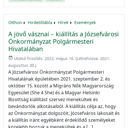
Otthon
Hirdetőtábla
Hírek
Események
A jövő vásznai – kiállítás a Józsefvárosi
Önkormányzat Polgármesteri
Hivatalában
event_available
Utolsó frissítés:
2022. május 16.
(Létrehozva:
2021.
augusztus 30.
)
A Józsefvárosi Önkormányzat Polgármesteri
Hivatalának épületében 2021. szeptember 2. és
október 15. között a Migráns Nők Magyarország
Egyesület (She 4 She) és a Magyar Helsinki
Bizottság kiállítást szervez menekültek és
bevándorlók alkotásaiból. A kiállítás célja az, hogy
az Önkormányzat dolgozóit, Józsefváros lakosait és
a kiállítás iránt egyébként érdeklődő személyeket
közelebb hozzuk a menekültek és a […]