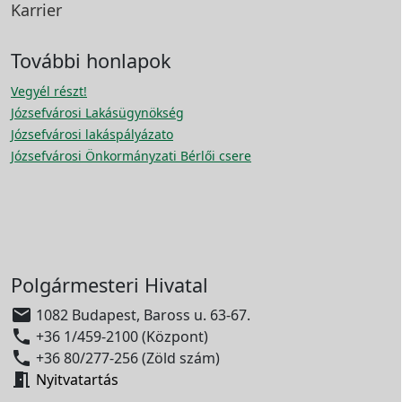
Karrier
További honlapok
Vegyél részt!
Józsefvárosi Lakásügynökség
Józsefvárosi lakáspályázato
Józsefvárosi Önkormányzati Bérlői csere
Polgármesteri Hivatal

1082 Budapest, Baross u. 63-67.

+36 1/459-2100 (Központ)

+36 80/277-256 (Zöld szám)

Nyitvatartás