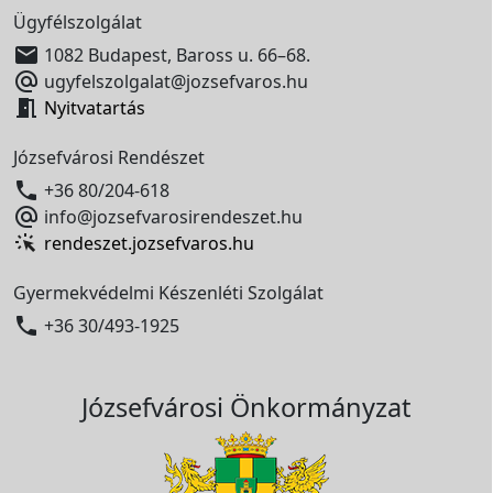
Ügyfélszolgálat

1082 Budapest, Baross u. 66–68.

ugyfelszolgalat@jozsefvaros.hu

Nyitvatartás
Józsefvárosi Rendészet

+36 80/204-618

info@jozsefvarosirendeszet.hu
rendeszet.jozsefvaros.hu
Gyermekvédelmi Készenléti Szolgálat

+36 30/493-1925
Józsefvárosi Önkormányzat