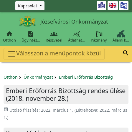
Ugrás a fő tartalomra

Kapcsolat
Józsefvárosi Önkormányzat




Otthon
Ügyintéz…
Részvétel
Átláthat…
Pázmány
Állami k…
Válasszon a menüpontok közül

Otthon
Önkormányzat
Emberi Erőforrás Bizottság
Emberi Erőforrás Bizottság rendes ülése
(2018. november 28.)
event_available
Utolsó frissítés:
2022. március 1.
(Létrehozva:
2022. március
1.
)