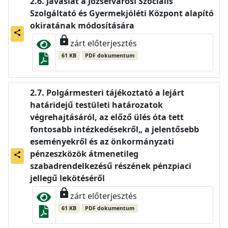
Javaslat a Józsefvárosi Szociális
Szolgáltató és Gyermekjóléti Központ alapító
okiratának módosítására
share
lock
zárt előterjesztés
61 KB
PDF dokumentum
Polgármesteri tájékoztató a lejárt
határidejű testületi határozatok
végrehajtásáról, az előző ülés óta tett
fontosabb intézkedésekről„ a jelentősebb
eseményekről és az önkormányzati
pénzeszközök átmenetileg
share
szabadrendelkezésű részének pénzpiaci
jellegű lekötéséről
lock
zárt előterjesztés
61 KB
PDF dokumentum