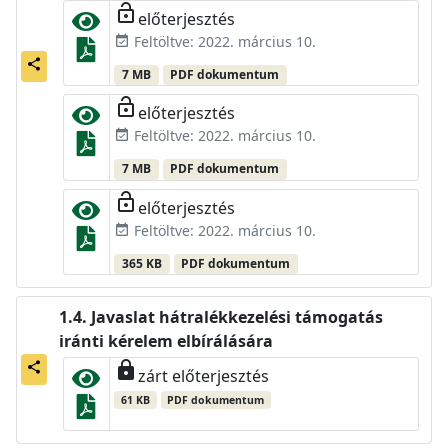
lock_open
előterjesztés
Feltöltve: 2022. március 10.
event_available
share
7 MB
PDF dokumentum
lock_open
előterjesztés
Feltöltve: 2022. március 10.
event_available
7 MB
PDF dokumentum
lock_open
előterjesztés
Feltöltve: 2022. március 10.
event_available
365 KB
PDF dokumentum
Javaslat hátralékkezelési támogatás
iránti kérelem elbírálására
lock
share
zárt előterjesztés
61 KB
PDF dokumentum