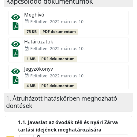
Kapcsolódó dokumentumok
Meghívó
Feltöltve: 2022 március 10.
event_available
75 KB
PDF dokumentum
Határozatok
Feltöltve: 2022 március 10.
event_available
1 MB
PDF dokumentum
Jegyzőkönyv
Feltöltve: 2022 március 10.
event_available
4 MB
PDF dokumentum
Átruházott hatáskörben meghozható
döntések
Javaslat az óvodák téli és nyári Zárva
tartási idejének meghatározására