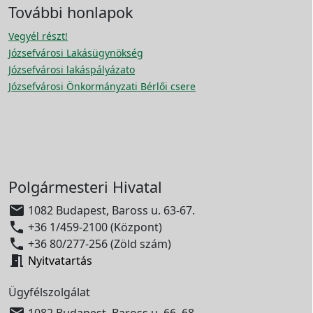
További honlapok
Vegyél részt!
Józsefvárosi Lakásügynökség
Józsefvárosi lakáspályázato
Józsefvárosi Önkormányzati Bérlői csere
Polgármesteri Hivatal

1082 Budapest, Baross u. 63-67.

+36 1/459-2100 (Központ)

+36 80/277-256 (Zöld szám)

Nyitvatartás
Ügyfélszolgálat

1082 Budapest, Baross u. 66–68.