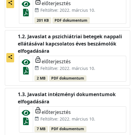
lock_open
előterjesztés
share
Feltöltve: 2022. március 10.
event_available
201 KB
PDF dokumentum
Javaslat a pszichiátriai betegek nappali
ellátásával kapcsolatos éves beszámolók
elfogadására
share
lock_open
előterjesztés
Feltöltve: 2022. március 10.
event_available
2 MB
PDF dokumentum
Javaslat intézményi dokumentumok
elfogadására
lock_open
előterjesztés
Feltöltve: 2022. március 10.
event_available
7 MB
PDF dokumentum