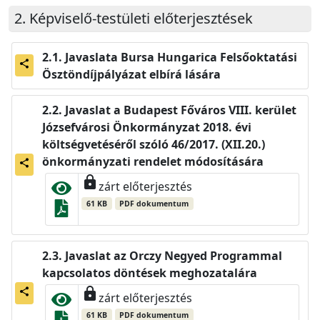
Képviselő-testületi előterjesztések
Javaslata Bursa Hungarica Felsőoktatási
share
Ösztöndíjpályázat elbírá lására
Javaslat a Budapest Főváros VIII. kerület
Józsefvárosi Önkormányzat 2018. évi
költségvetéséről szóló 46/2017. (XII.20.)
önkormányzati rendelet módosítására
share
lock
zárt előterjesztés
61 KB
PDF dokumentum
Javaslat az Orczy Negyed Programmal
kapcsolatos döntések meghozatalára
lock
share
zárt előterjesztés
61 KB
PDF dokumentum