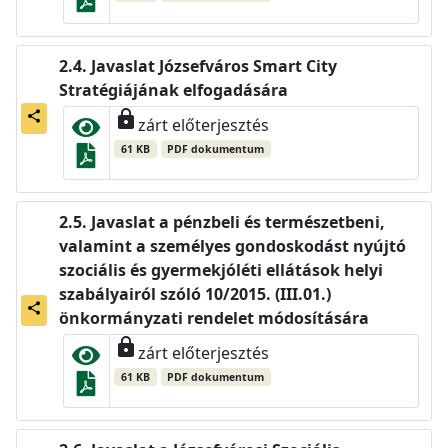
Javaslat Józsefváros Smart City
Stratégiájának elfogadására
lock
share
zárt előterjesztés
61 KB
PDF dokumentum
Javaslat a pénzbeli és természetbeni,
valamint a személyes gondoskodást nyújtó
szociális és gyermekjóléti ellátások helyi
szabályairól szóló 10/2015. (III.01.)
share
önkormányzati rendelet módosítására
lock
zárt előterjesztés
61 KB
PDF dokumentum