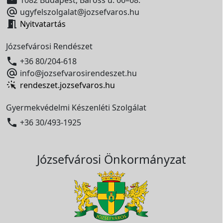

ugyfelszolgalat@jozsefvaros.hu

Nyitvatartás
Józsefvárosi Rendészet

+36 80/204-618

info@jozsefvarosirendeszet.hu
rendeszet.jozsefvaros.hu
Gyermekvédelmi Készenléti Szolgálat

+36 30/493-1925
Józsefvárosi Önkormányzat