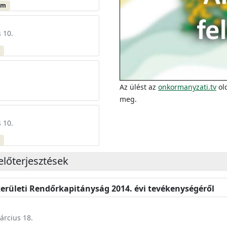
um
 10.
m
Az ülést az
onkormanyzati.tv
old
meg.
 10.
m
előterjesztések
kerületi Rendőrkapitányság 2014. évi tevékenységéről
árcius 18.