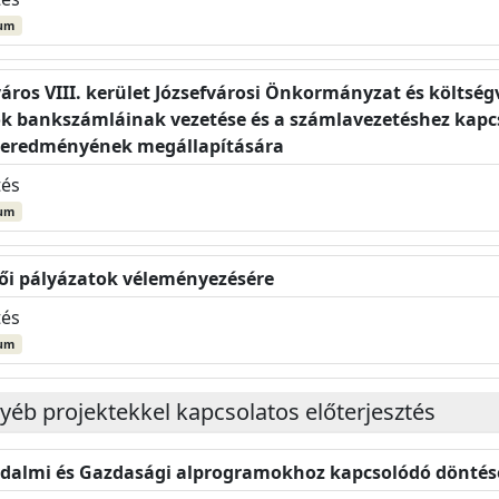
um
áros VIII. kerület Józsefvárosi Önkormányzat és költség
 bankszámláinak vezetése és a számlavezetéshez kapcs
ás eredményének megállapítására
tés
um
ői pályázatok véleményezésére
tés
um
gyéb projektekkel kapcsolatos előterjesztés
rsadalmi és Gazdasági alprogramokhoz kapcsolódó dönté