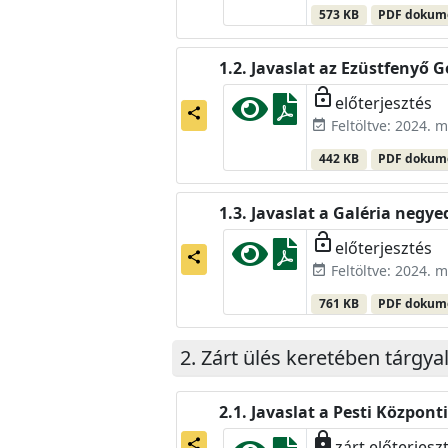
573 KB
PDF doku
Javaslat az Ezüstfenyő 
lock_open
előterjesztés
share
Feltöltve: 2024. m
event_available
442 KB
PDF doku
Javaslat a Galéria negy
lock_open
előterjesztés
share
Feltöltve: 2024. m
event_available
761 KB
PDF doku
Zárt ülés keretében tárgya
Javaslat a Pesti Központ
lock
share
zárt előterjesz