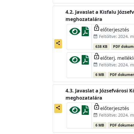
Javaslat a Kisfalu Józse
meghozatalára
lock_open
előterjesztés
Feltöltve: 2024. m
event_available
share
638 KB
PDF doku
lock_open
előterj. mellékl
Feltöltve: 2024. m
event_available
6 MB
PDF dokume
Javaslat a Józsefvárosi 
meghozatalára
lock_open
előterjesztés
share
Feltöltve: 2024. m
event_available
6 MB
PDF dokume