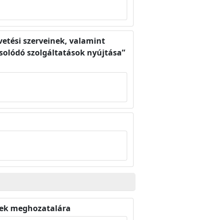
vetési szerveinek, valamint
olódó szolgáltatások nyújtása”
sek meghozatalára