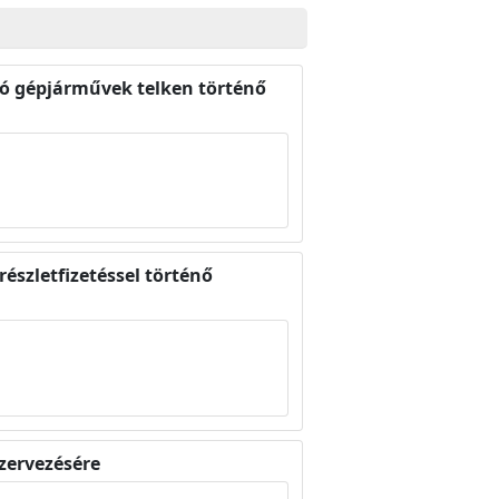
ló gépjárművek telken történő
részletfizetéssel történő
szervezésére