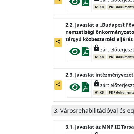
61 KB
PDF dokument
Javaslat a „Budapest Főv
nemzetiségi önkormányzatok
tárgyú közbeszerzési eljár
share
lock
zárt előterjesz
61 KB
PDF dokument
Javaslat intézményvezet
lock
share
zárt előterjesz
61 KB
PDF dokument
Városrehabilitációval és e
Javaslat az MNP III Tá