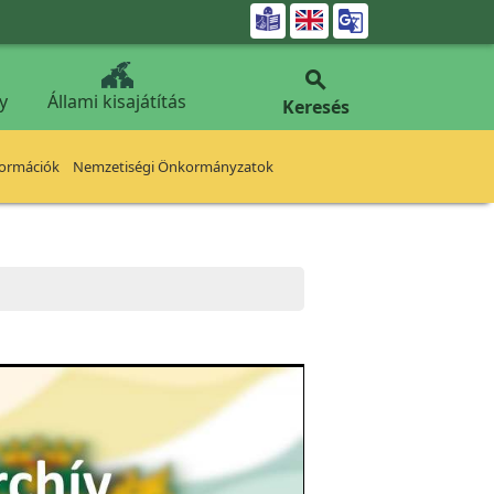


y
Állami kisajátítás
Keresés
formációk
Nemzetiségi Önkormányzatok