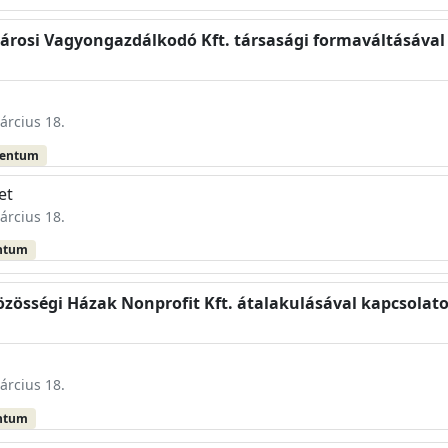
fvárosi Vagyongazdálkodó Kft. társasági formaváltásáva
árcius 18.
mentum
et
árcius 18.
ntum
Közösségi Házak Nonprofit Kft. átalakulásával kapcsolat
árcius 18.
ntum