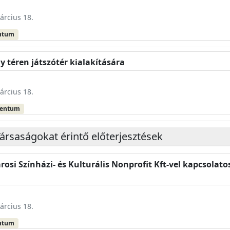
árcius 18.
ntum
y téren játszótér kialakítására
árcius 18.
mentum
ársaságokat érintő előterjesztések
árosi Színházi- és Kulturális Nonprofit Kft-vel kapcsolat
árcius 18.
ntum