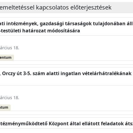
emeltetéssel kapcsolatos előterjesztések
ti intézmények, gazdasági társaságok tulajdonában ál
ő-testületi határozat módosítására
árcius 18.
mentum
, Orczy út 3-5. szám alatti ingatlan vételárhátralékának 
árcius 18.
ntum
Intézményműködtető Központ által ellátott feladatok át