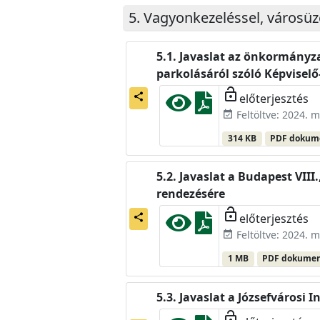
Vagyonkezeléssel, városüz
Javaslat az önkormányza
parkolásáról szóló Képvisel
lock_open
előterjesztés
share
Feltöltve: 2024. m
event_available
314 KB
PDF doku
Javaslat a Budapest VIII.
rendezésére
lock_open
előterjesztés
share
Feltöltve: 2024. m
event_available
1 MB
PDF dokume
Javaslat a Józsefvárosi 
lock_open