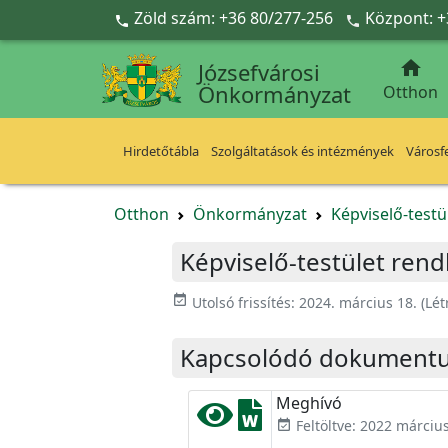
Ugrás a fő tartalomra
Zöld szám: +36 80/277-256
Központ: +



Józsefvárosi
Önkormányzat
Otthon
Hirdetőtábla
Szolgáltatások és intézmények
Városfe
Otthon
Önkormányzat
Képviselő-testü
Képviselő-testület rendkí
event_available
Utolsó frissítés:
2024. március 18.
(Lét
Kapcsolódó dokument
Meghívó
Feltöltve: 2022 március
event_available