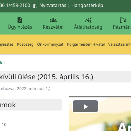
36 1/459-2100
Nyitvatartás
|
Hangostérkép




Ügyintézés
Részvétel
Átláthatóság
Pázmán
jlesztés
Közösség
Önkormányzat
Polgármesteri Hivatal
Választási in
let
vüli ülése (2015. április 16.)
rehozva:
2022. március 1.
)
umok
Play
Video
 10.