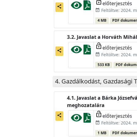
lock_open
előterjesztés
share
Feltöltve: 2024. m
event_available
4 MB
PDF dokume
Javaslat a Horváth Mihál
lock_open
előterjesztés
share
Feltöltve: 2024. m
event_available
533 KB
PDF doku
Gazdálkodást, Gazdasági T
Javaslat a Bárka Józsefv
meghozatalára
lock_open
előterjesztés
share
Feltöltve: 2024. m
event_available
1 MB
PDF dokume