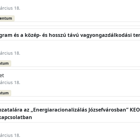
árcius 18.
mentum
ogram és a közép- és hosszú távú vagyongazdálkodási te
árcius 18.
ntum
et
árcius 18.
ntum
zatalára az „Energiaracionalizálás Józsefvárosban” KEO
 kapcsolatban
árcius 18.