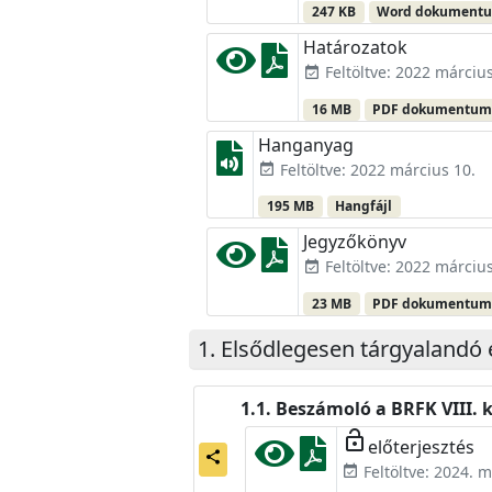
247 KB
Word dokument
Határozatok
Feltöltve: 2022 március
event_available
16 MB
PDF dokumentu
Hanganyag
Feltöltve: 2022 március 10.
event_available
195 MB
Hangfájl
Jegyzőkönyv
Feltöltve: 2022 március
event_available
23 MB
PDF dokumentu
Elsődlegesen tárgyalandó 
Beszámoló a BRFK VIII. 
lock_open
előterjesztés
share
Feltöltve: 2024. m
event_available