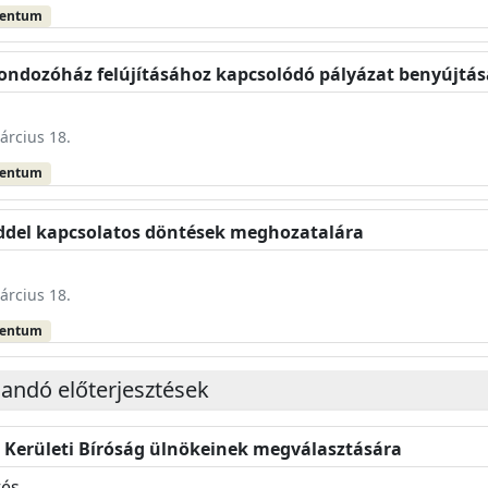
mentum
Gondozóház felújításához kapcsolódó pályázat benyújtás
árcius 18.
mentum
eddel kapcsolatos döntések meghozatalára
árcius 18.
mentum
landó előterjesztések
i Kerületi Bíróság ülnökeinek megválasztására
tés