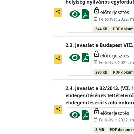
helyiség nyilvános egyfordu
lock_open
előterjesztés
share
Feltöltve: 2022. m
event_available
344 KB
PDF doku
Javaslat a Budapest VIII.
lock_open
előterjesztés
share
Feltöltve: 2022. m
event_available
290 KB
PDF doku
Javaslat a 32/2013. (VII
elidegenítésének feltételeir
elidegenítéséről szóló önko
share
lock_open
előterjesztés
Feltöltve: 2022. m
event_available
3 MB
PDF dokume