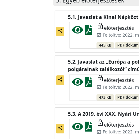
Egyéb előterjesztések
Javaslat a Kínai Népkö
lock_open
előterjesztés
share
Feltöltve: 2022. m
event_available
445 KB
PDF doku
Javaslat az „Európa a p
polgárainak találkozói” című
lock_open
előterjesztés
share
Feltöltve: 2022. m
event_available
473 KB
PDF doku
A 2019. évi XXX. Nyári
lock_open
előterjesztés
share
Feltöltve: 2022. m
event_available