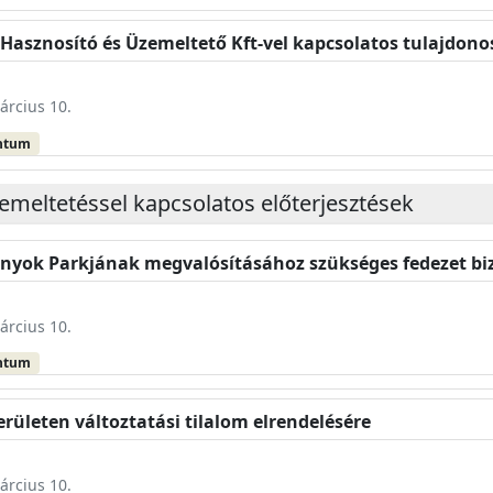
y Hasznosító és Üzemeltető Kft-vel kapcsolatos tulajdon
árcius 10.
ntum
emeltetéssel kapcsolatos előterjesztések
ányok Parkjának megvalósításához szükséges fedezet b
árcius 10.
ntum
rületen változtatási tilalom elrendelésére
árcius 10.