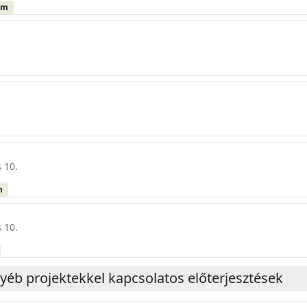
um
 10.
m
 10.
gyéb projektekkel kapcsolatos előterjesztések