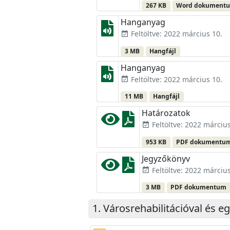
267 KB
Word dokument
Hanganyag
Feltöltve: 2022 március 10.
event_available
3 MB
Hangfájl
Hanganyag
Feltöltve: 2022 március 10.
event_available
11 MB
Hangfájl
Határozatok
Feltöltve: 2022 március
event_available
953 KB
PDF dokumentu
Jegyzőkönyv
Feltöltve: 2022 március
event_available
3 MB
PDF dokumentum
Városrehabilitációval és e