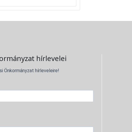
ormányzat hírlevelei
si Önkormányzat hírleveleire!