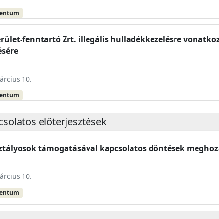
mentum
rület-fenntartó Zrt. illegális hulladékkezelésre vonatko
ésére
árcius 10.
mentum
solatos előterjesztések
osztályosok támogatásával kapcsolatos döntések meghoz
árcius 10.
mentum