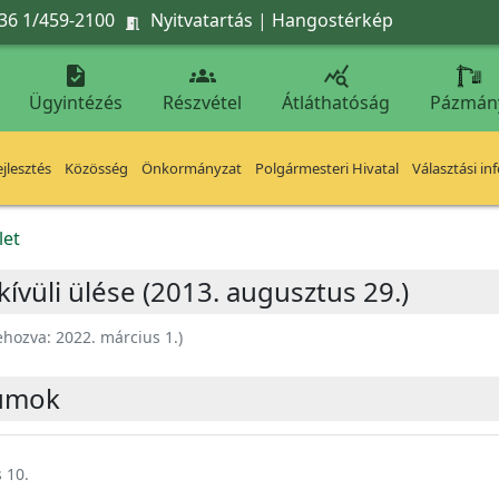
36 1/459-2100
Nyitvatartás
|
Hangostérkép




Ügyintézés
Részvétel
Átláthatóság
Pázmán
jlesztés
Közösség
Önkormányzat
Polgármesteri Hivatal
Választási in
let
ívüli ülése (2013. augusztus 29.)
ehozva:
2022. március 1.
)
umok
 10.