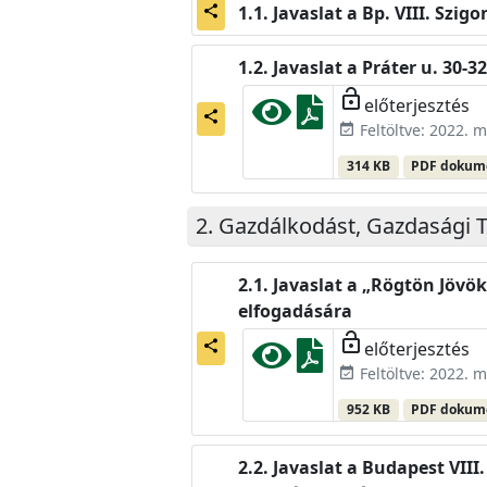
Javaslat a Bp. VIII. Szig
share
Javaslat a Práter u. 30-
lock_open
előterjesztés
share
Feltöltve: 2022. m
event_available
314 KB
PDF doku
Gazdálkodást, Gazdasági T
Javaslat a „Rögtön Jövö
elfogadására
lock_open
előterjesztés
share
Feltöltve: 2022. m
event_available
952 KB
PDF doku
Javaslat a Budapest VIII