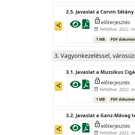
Javaslat a Corvin Sétán
lock_open
előterjesztés
share
Feltöltve: 2022. m
event_available
1 MB
PDF dokume
Vagyonkezeléssel, városüz
Javaslat a Muzsikus Cig
lock_open
előterjesztés
share
Feltöltve: 2022. m
event_available
1 MB
PDF dokume
Javaslat a Ganz-Mávag te
lock_open
előterjesztés
share
Feltöltve: 2022. m
event_available