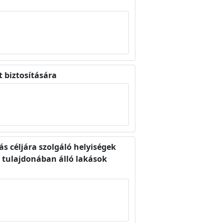
t biztosítására
s céljára szolgáló helyiségek
t tulajdonában álló lakások