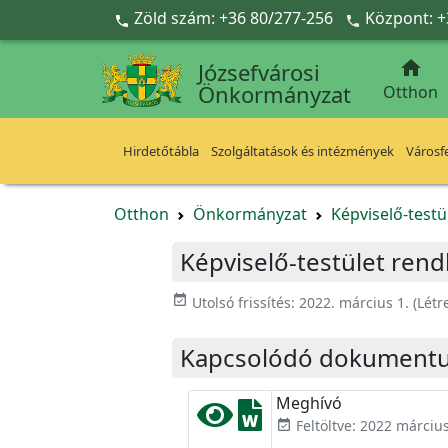
Ugrás a fő tartalomra
Zöld szám: +36 80/277-256
Központ: +



Józsefvárosi
Önkormányzat
Otthon
Hirdetőtábla
Szolgáltatások és intézmények
Városfe
Otthon
Önkormányzat
Képviselő-testü
Képviselő-testület rendk
event_available
Utolsó frissítés:
2022. március 1.
(Létr
Kapcsolódó dokument
Meghívó
Feltöltve: 2022 március
event_available