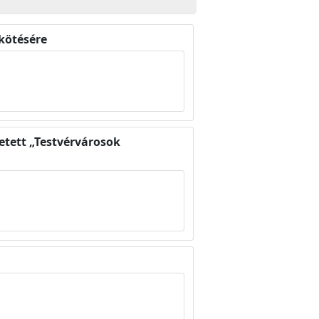
kötésére
etett „Testvérvárosok