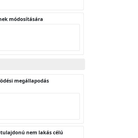
jének módosítására
ködési megállapodás
i tulajdonú nem lakás célú