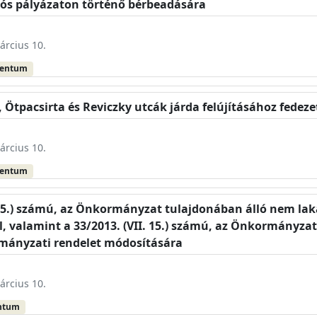
lós pályázaton történő bérbeadására
árcius 10.
mentum
, Ötpacsirta és Reviczky utcák járda felújításához fedeze
árcius 10.
mentum
. 15.) számú, az Önkormányzat tulajdonában álló nem laká
ől, valamint a 33/2013. (VII. 15.) számú, az Önkormányza
rmányzati rendelet módosítására
árcius 10.
ntum