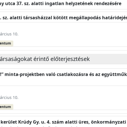
ony utca 37. sz. alatti ingatlan helyzetének rendezésére
32. sz. alatti társasházzal kötött megállapodás határide
árcius 10.
mentum
ársaságokat érintő előterjesztések
k!” minta-projektben való csatlakozásra és az együttmű
árcius 10.
mentum
. kerület Krúdy Gy. u. 4. szám alatti üres, önkormányzat