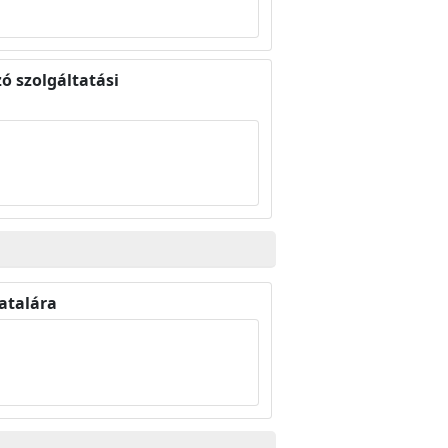
zó szolgáltatási
atalára