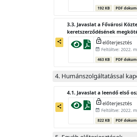
192 KB
PDF doku
Javaslat a Fővárosi Közte
keretszerződésének megköt
lock_open
előterjesztés
share
Feltöltve: 2022. m
event_available
463 KB
PDF doku
Humánszolgáltatással kapc
Javaslat a leendő első 
lock_open
előterjesztés
share
Feltöltve: 2022. m
event_available
822 KB
PDF doku