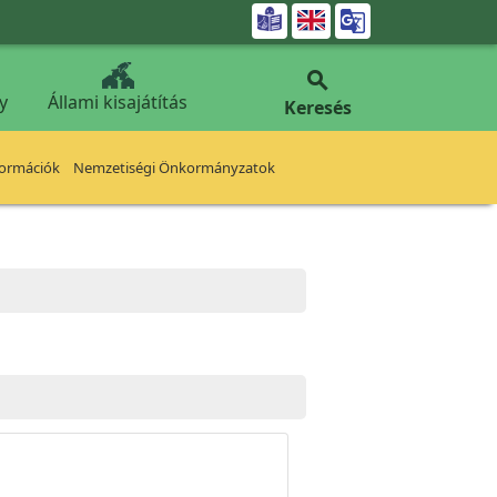


y
Állami kisajátítás
Keresés
formációk
Nemzetiségi Önkormányzatok