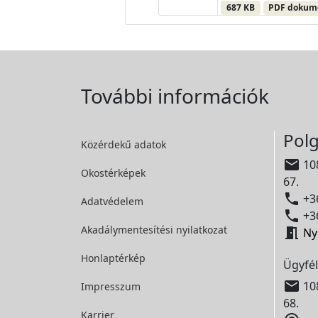
687 KB
PDF doku
További információk
Polg
Közérdekű adatok

108
Okostérképek
67.

+36
Adatvédelem

+36
Akadálymentesítési
nyilatkozat

Ny
Honlaptérkép
Ügyfél

108
Impresszum
68.
Karrier