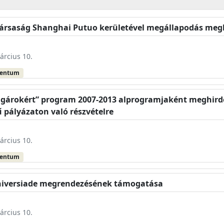
ztársaság Shanghai Putuo kerületével megállapodás meg
árcius 10.
mentum
olgárokért” program 2007-2013 alprogramjaként meghird
 pályázaton való részvételre
árcius 10.
mentum
 Universiade megrendezésének támogatása
árcius 10.