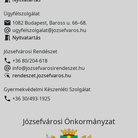
Ügyfélszolgálat

1082 Budapest, Baross u. 66–68.

ugyfelszolgalat@jozsefvaros.hu

Nyitvatartás
Józsefvárosi Rendészet

+36 80/204-618

info@jozsefvarosirendeszet.hu
rendeszet.jozsefvaros.hu
Gyermekvédelmi Készenléti Szolgálat

+36 30/493-1925
Józsefvárosi Önkormányzat