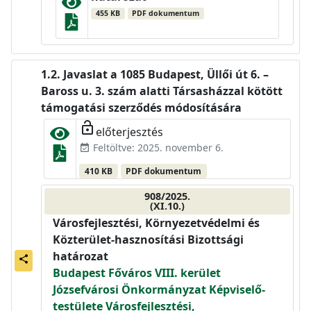
455 KB
PDF dokumentum
Javaslat a 1085 Budapest, Üllői út 6. –
Baross u. 3. szám alatti Társasházzal kötött
támogatási szerződés módosítására
lock_open
előterjesztés
Feltöltve: 2025. november 6.
event_available
410 KB
PDF dokumentum
908/2025.
(XI.10.)
Városfejlesztési, Környezetvédelmi és
Közterület-hasznosítási Bizottsági
határozat
share
Budapest Főváros VIII. kerület
Józsefvárosi Önkormányzat Képviselő-
testülete Városfejlesztési,