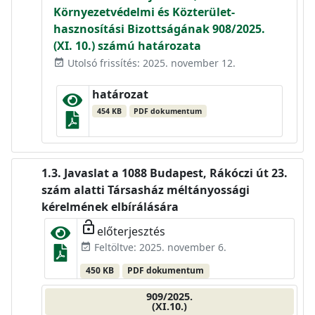
Környezetvédelmi és Közterület-
hasznosítási Bizottságának 908/2025.
(XI. 10.) számú határozata
Utolsó frissítés: 2025. november 12.
event_available
határozat
454 KB
PDF dokumentum
Javaslat a 1088 Budapest, Rákóczi út 23.
szám alatti Társasház méltányossági
kérelmének elbírálására
lock_open
előterjesztés
Feltöltve: 2025. november 6.
event_available
450 KB
PDF dokumentum
909/2025.
(XI.10.)