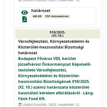
határozat
465 KB
PDF dokumentum
918/2025.
(XI.10.)
Városfejlesztési, Környezetvédelmi és
Közterület-hasznosítási Bizottsági
határozat
Budapest Főváros VIII. kerület
Józsefvárosi Önkormányzat Képviselő-
testülete Városfejlesztési,
Környezetvédelmi és Közterület-
hasznosítási Bizottságának 918/2025.
(XI. 10.) számú határozata közterület-
használati kérelem elbírálásáról - Láng-
Fánk Food Kft.
Utolsó frissítés: 2025. november 12.
event_available