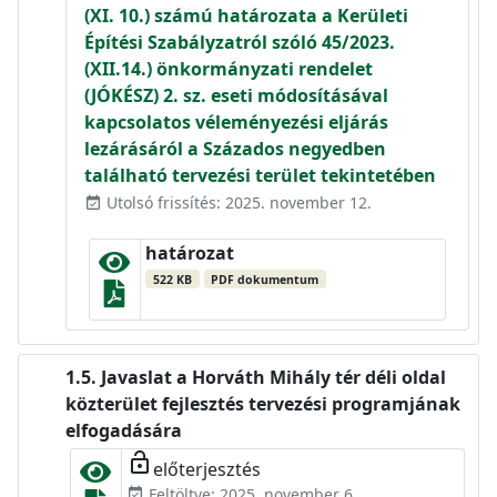
(XI. 10.) számú határozata a Kerületi
Építési Szabályzatról szóló 45/2023.
(XII.14.) önkormányzati rendelet
(JÓKÉSZ) 2. sz. eseti módosításával
kapcsolatos véleményezési eljárás
lezárásáról a Százados negyedben
található tervezési terület tekintetében
Utolsó frissítés: 2025. november 12.
event_available
határozat
522 KB
PDF dokumentum
Javaslat a Horváth Mihály tér déli oldal
közterület fejlesztés tervezési programjának
elfogadására
lock_open
előterjesztés
Feltöltve: 2025. november 6.
event_available