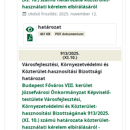
használati kérelem elbírálásáról
Utolsó frissítés: 2025. november 12.
event_available
határozat
461 KB
PDF dokumentum
913/2025.
(XI.10.)
Városfejlesztési, Környezetvédelmi és
Közterület-hasznosítási Bizottsági
határozat
Budapest Főváros VIII. kerület
Józsefvárosi Önkormányzat Képviselő-
testülete Városfejlesztési,
Környezetvédelmi és Közterület-
hasznosítási Bizottságának 913/2025.
(XI. 10.) számú határozata közterület-
használati kérelem elbírálásáról -