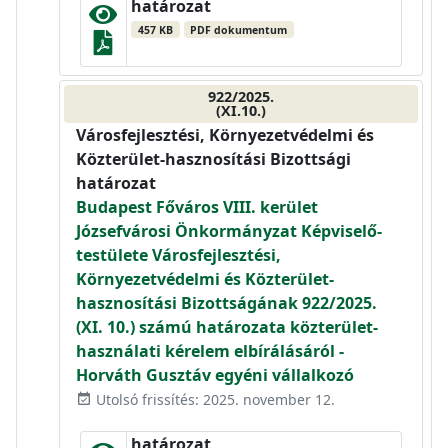
határozat
457 KB
PDF dokumentum
922/2025.
(XI.10.)
Városfejlesztési, Környezetvédelmi és
Közterület-hasznosítási Bizottsági
határozat
Budapest Főváros VIII. kerület
Józsefvárosi Önkormányzat Képviselő-
testülete Városfejlesztési,
Környezetvédelmi és Közterület-
hasznosítási Bizottságának 922/2025.
(XI. 10.) számú határozata közterület-
használati kérelem elbírálásáról -
Horváth Gusztáv egyéni vállalkozó
Utolsó frissítés: 2025. november 12.
event_available
határozat