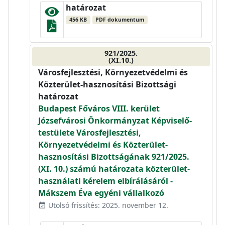
határozat
456 KB
PDF dokumentum
921/2025.
(XI.10.)
Városfejlesztési, Környezetvédelmi és
Közterület-hasznosítási Bizottsági
határozat
Budapest Főváros VIII. kerület
Józsefvárosi Önkormányzat Képviselő-
testülete Városfejlesztési,
Környezetvédelmi és Közterület-
hasznosítási Bizottságának 921/2025.
(XI. 10.) számú határozata közterület-
használati kérelem elbírálásáról -
Mákszem Éva egyéni vállalkozó
Utolsó frissítés: 2025. november 12.
event_available