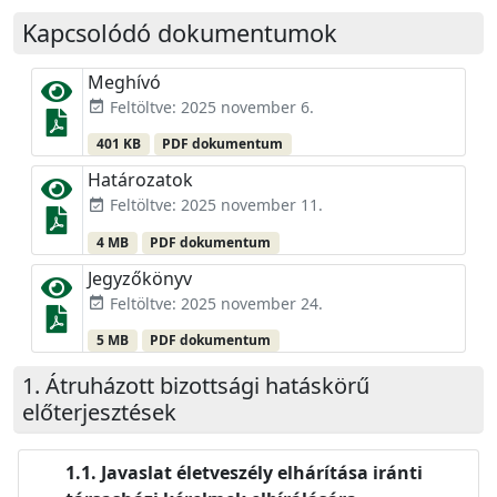
Kapcsolódó dokumentumok
Meghívó
Feltöltve: 2025 november 6.
event_available
401 KB
PDF dokumentum
Határozatok
Feltöltve: 2025 november 11.
event_available
4 MB
PDF dokumentum
Jegyzőkönyv
Feltöltve: 2025 november 24.
event_available
5 MB
PDF dokumentum
Átruházott bizottsági hatáskörű
előterjesztések
Javaslat életveszély elhárítása iránti