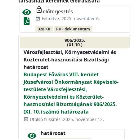
társasházi kérelmek elbírálására
lock_open
előterjesztés
Feltöltve: 2025. november 6.
event_available
328 KB
PDF dokumentum
906/2025.
(XI.10.)
Városfejlesztési, Környezetvédelmi és
Közterület-hasznosítási Bizottsági
határozat
Budapest Főváros VIII. kerület
Józsefvárosi Önkormányzat Képviselő-
testülete Városfejlesztési,
Környezetvédelmi és Közterület-
hasznosítási Bizottságának 906/2025.
(XI. 10.) számú határozata
Utolsó frissítés: 2025. november 12.
event_available
határozat