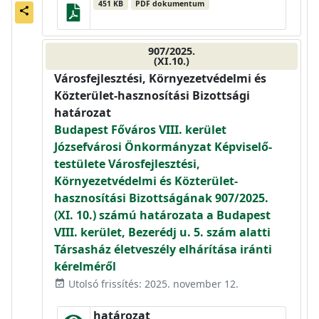
451 KB
PDF dokumentum
share
907/2025.
(XI.10.)
Városfejlesztési, Környezetvédelmi és
Közterület-hasznosítási Bizottsági
határozat
Budapest Főváros VIII. kerület
Józsefvárosi Önkormányzat Képviselő-
testülete Városfejlesztési,
Környezetvédelmi és Közterület-
hasznosítási Bizottságának 907/2025.
(XI. 10.) számú határozata a Budapest
VIII. kerület, Bezerédj u. 5. szám alatti
Társasház életveszély elhárítása iránti
kérelméről
Utolsó frissítés: 2025. november 12.
event_available
határozat