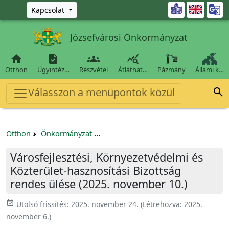
Ugrás a fő tartalomra

Kapcsolat
Józsefvárosi Önkormányzat




Otthon
Ügyintéz…
Részvétel
Átláthat…
Pázmány
Állami k…
Válasszon a menüpontok közül

Otthon
Önkormányzat
Városfejlesztési, Környezetvédelmi é
Városfejlesztési, Környezetvédelmi és
Közterület-hasznosítási Bizottság
rendes ülése (2025. november 10.)
event_available
Utolsó frissítés:
2025. november 24.
(Létrehozva:
2025.
november 6.
)