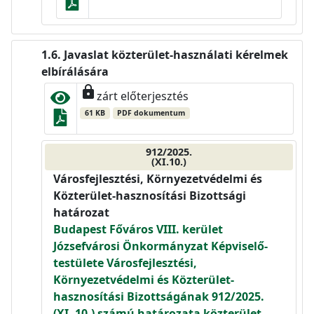
Javaslat közterület-használati kérelmek
elbírálására
lock
zárt előterjesztés
61 KB
PDF dokumentum
912/2025.
(XI.10.)
Városfejlesztési, Környezetvédelmi és
Közterület-hasznosítási Bizottsági
határozat
Budapest Főváros VIII. kerület
Józsefvárosi Önkormányzat Képviselő-
testülete Városfejlesztési,
Környezetvédelmi és Közterület-
hasznosítási Bizottságának 912/2025.
(XI. 10.) számú határozata közterület-