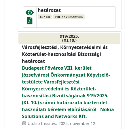
határozat
457 KB
PDF dokumentum
919/2025.
(XI.10.)
Városfejlesztési, Környezetvédelmi és
Közterület-hasznosítási Bizottsági
határozat
Budapest Főváros VIII. kerület
Józsefvárosi Önkormányzat Képviselő-
testülete Városfejlesztési,
Környezetvédelmi és Közterület-
hasznosítási Bizottságának 919/2025.
(XI. 10.) számú határozata közterület-
használati kérelem elbírálásáról - Nokia
Solutions and Networks Kft.
Utolsó frissítés: 2025. november 12.
event_available