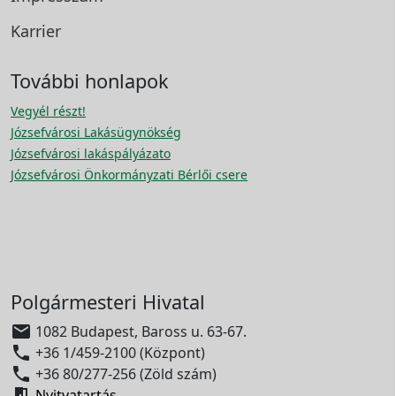
Karrier
További honlapok
Vegyél részt!
Józsefvárosi Lakásügynökség
Józsefvárosi lakáspályázato
Józsefvárosi Önkormányzati Bérlői csere
Polgármesteri Hivatal

1082 Budapest, Baross u. 63-67.

+36 1/459-2100 (Központ)

+36 80/277-256 (Zöld szám)

Nyitvatartás