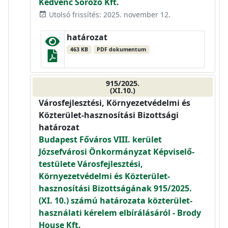
Kedvenc Söröző Kft.
Utolsó frissítés: 2025. november 12.
event_available
határozat
463 KB
PDF dokumentum
915/2025.
(XI.10.)
Városfejlesztési, Környezetvédelmi és
Közterület-hasznosítási Bizottsági
határozat
Budapest Főváros VIII. kerület
Józsefvárosi Önkormányzat Képviselő-
testülete Városfejlesztési,
Környezetvédelmi és Közterület-
hasznosítási Bizottságának 915/2025.
(XI. 10.) számú határozata közterület-
használati kérelem elbírálásáról - Brody
House Kft.