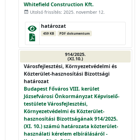
Whitefield Construction Kft.
Utolsó frissítés: 2025. november 12.
event_available
határozat
459 KB
PDF dokumentum
914/2025.
(XI.10.)
Városfejlesztési, Környezetvédelmi és
Közterület-hasznosítási Bizottsági
határozat
Budapest Főváros VIII. kerület
Józsefvárosi Önkormányzat Képviselő-
testülete Városfejlesztési,
Környezetvédelmi és Közterület-
hasznosítási Bizottságának 914/2025.
(XI. 10.) számú határozata közterület-
használati kérelem elbírálásáról -