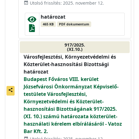
Utolsó frissítés: 2025. november 12.
event_available
határozat
465 KB
PDF dokumentum
917/2025.
(XI.10.)
Városfejlesztési, Környezetvédelmi és
Közterület-hasznosítási Bizottsági
határozat
Budapest Főváros VIII. kerület
Józsefvárosi Önkormányzat Képviselő-
share
testülete Városfejlesztési,
Környezetvédelmi és Közterület-
hasznosítási Bizottságának 917/2025.
(XI. 10.) számú határozata közterület-
használati kérelem elbírálásáról - Vatoz
Bar Kft. 2.
Utolsó frissítés: 2025. november 12.
event_available