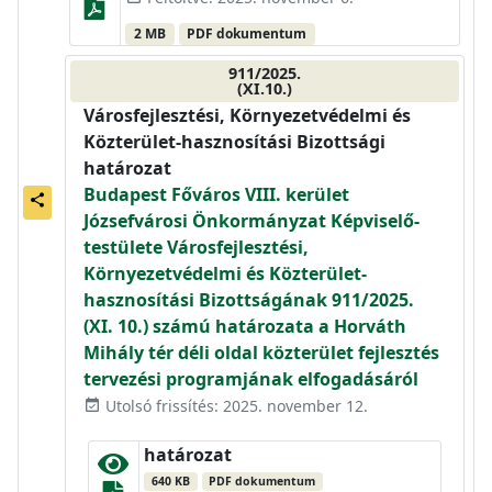
2 MB
PDF dokumentum
911/2025.
(XI.10.)
Városfejlesztési, Környezetvédelmi és
Közterület-hasznosítási Bizottsági
határozat
Budapest Főváros VIII. kerület
share
Józsefvárosi Önkormányzat Képviselő-
testülete Városfejlesztési,
Környezetvédelmi és Közterület-
hasznosítási Bizottságának 911/2025.
(XI. 10.) számú határozata a Horváth
Mihály tér déli oldal közterület fejlesztés
tervezési programjának elfogadásáról
Utolsó frissítés: 2025. november 12.
event_available
határozat
640 KB
PDF dokumentum