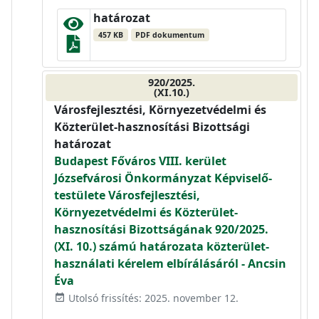
határozat
457 KB
PDF dokumentum
920/2025.
(XI.10.)
Városfejlesztési, Környezetvédelmi és
Közterület-hasznosítási Bizottsági
határozat
Budapest Főváros VIII. kerület
Józsefvárosi Önkormányzat Képviselő-
testülete Városfejlesztési,
Környezetvédelmi és Közterület-
hasznosítási Bizottságának 920/2025.
(XI. 10.) számú határozata közterület-
használati kérelem elbírálásáról - Ancsin
Éva
Utolsó frissítés: 2025. november 12.
event_available