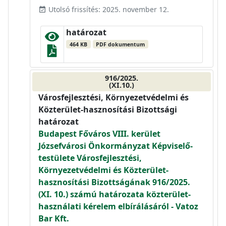
Utolsó frissítés: 2025. november 12.
event_available
határozat
464 KB
PDF dokumentum
916/2025.
(XI.10.)
Városfejlesztési, Környezetvédelmi és
Közterület-hasznosítási Bizottsági
határozat
Budapest Főváros VIII. kerület
Józsefvárosi Önkormányzat Képviselő-
testülete Városfejlesztési,
Környezetvédelmi és Közterület-
hasznosítási Bizottságának 916/2025.
(XI. 10.) számú határozata közterület-
használati kérelem elbírálásáról - Vatoz
Bar Kft.