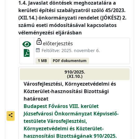
Javaslat döntések meghozatalára a
kerületi építési szabályzatról szóló 45/2023.
(XII.14.) önkormányzati rendelet (JÓKÉSZ) 2.
számú eseti módosításával kapcsolatos
véleményezési eljárásban
lock_open
előterjesztés
Feltöltve: 2025. november 6.
event_available
1 MB
PDF dokumentum
910/2025.
(XI.10.)
Városfejlesztési, Környezetvédelmi és
Közterület-hasznosítási Bizottsági
határozat
Budapest Főváros VIII. kerület
Józsefvárosi Önkormányzat Képviselő-
share
testülete Városfejlesztési,
Környezetvédelmi és Közterület-
hasznosítási Bizottságának 910/2025.