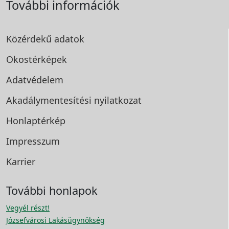
További információk
Közérdekű adatok
Okostérképek
Adatvédelem
Akadálymentesítési
nyilatkozat
Honlaptérkép
Impresszum
Karrier
További honlapok
Vegyél részt!
Józsefvárosi Lakásügynökség