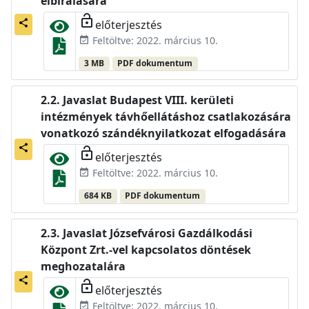
elbírálására
lock_open
előterjesztés
share
Feltöltve: 2022. március 10.
event_available
3 MB
PDF dokumentum
Javaslat Budapest VIII. kerületi
intézmények távhőellátáshoz csatlakozására
vonatkozó szándéknyilatkozat elfogadására
share
lock_open
előterjesztés
Feltöltve: 2022. március 10.
event_available
684 KB
PDF dokumentum
Javaslat Józsefvárosi Gazdálkodási
Központ Zrt.-vel kapcsolatos döntések
meghozatalára
share
lock_open
előterjesztés
Feltöltve: 2022. március 10.
event_available