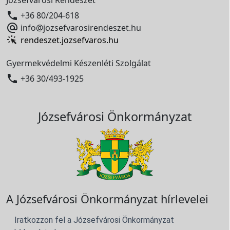

+36 80/204-618

info@jozsefvarosirendeszet.hu
rendeszet.jozsefvaros.hu
Gyermekvédelmi Készenléti Szolgálat

+36 30/493-1925
Józsefvárosi Önkormányzat
A Józsefvárosi Önkormányzat hírlevelei
Iratkozzon fel a Józsefvárosi Önkormányzat