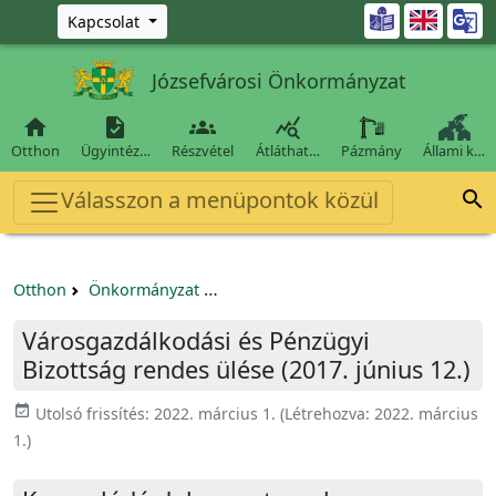
Ugrás a fő tartalomra

Kapcsolat
Józsefvárosi Önkormányzat




Otthon
Ügyintéz…
Részvétel
Átláthat…
Pázmány
Állami k…
Válasszon a menüpontok közül

Otthon
Önkormányzat
Városgazdálkodási és Pénzügyi Bizo
Városgazdálkodási és Pénzügyi
Bizottság rendes ülése (2017. június 12.)
event_available
Utolsó frissítés:
2022. március 1.
(Létrehozva:
2022. március
1.
)