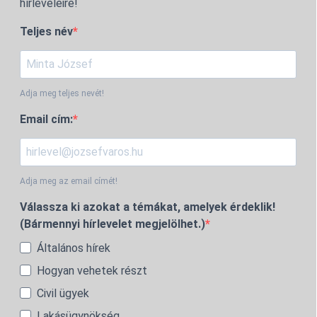
hírleveleire!
Teljes név
Adja meg teljes nevét!
Email cím:
Adja meg az email címét!
Válassza ki azokat a témákat, amelyek érdeklik!
(Bármennyi hírlevelet megjelölhet.)
Általános hírek
Hogyan vehetek részt
Civil ügyek
Lakásügynökség