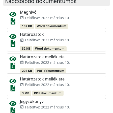
Kapcsolódó dokumentumok
Meghívó
Feltöltve: 2022 március 10.
event_available
167 KB
Word dokumentum
Határozatok
Feltöltve: 2022 március 10.
event_available
32 KB
Word dokumentum
Határozatok melléklete
Feltöltve: 2022 március 10.
event_available
292 KB
PDF dokumentum
Határozatok melléklete
Feltöltve: 2022 március 10.
event_available
3 MB
PDF dokumentum
Jegyzőkönyv
Feltöltve: 2022 március 10.
event_available