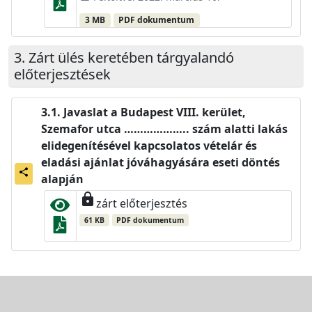
3 MB
PDF dokumentum
Zárt ülés keretében tárgyalandó
előterjesztések
Javaslat a Budapest VIII. kerület,
Szemafor utca ……………….. szám alatti lakás
elidegenítésével kapcsolatos vételár és
eladási ajánlat jóváhagyására eseti döntés
share
alapján
lock
zárt előterjesztés
61 KB
PDF dokumentum