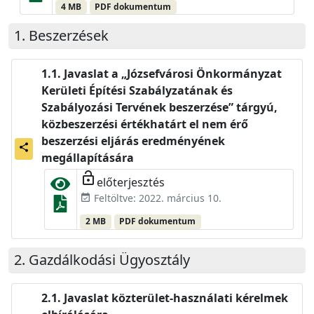
4 MB
PDF dokumentum
Beszerzések
Javaslat a „Józsefvárosi Önkormányzat
Kerületi Építési Szabályzatának és
Szabályozási Tervének beszerzése” tárgyú,
közbeszerzési értékhatárt el nem érő
beszerzési eljárás eredményének
share
megállapítására
lock_open
előterjesztés
Feltöltve: 2022. március 10.
event_available
2 MB
PDF dokumentum
Gazdálkodási Ügyosztály
Javaslat közterület-használati kérelmek