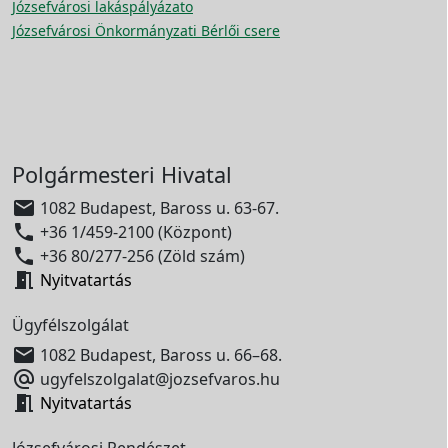
Józsefvárosi lakáspályázato
Józsefvárosi Önkormányzati Bérlői csere
Polgármesteri Hivatal

1082 Budapest, Baross u. 63-67.

+36 1/459-2100 (Központ)

+36 80/277-256 (Zöld szám)

Nyitvatartás
Ügyfélszolgálat

1082 Budapest, Baross u. 66–68.

ugyfelszolgalat@jozsefvaros.hu

Nyitvatartás
Józsefvárosi Rendészet