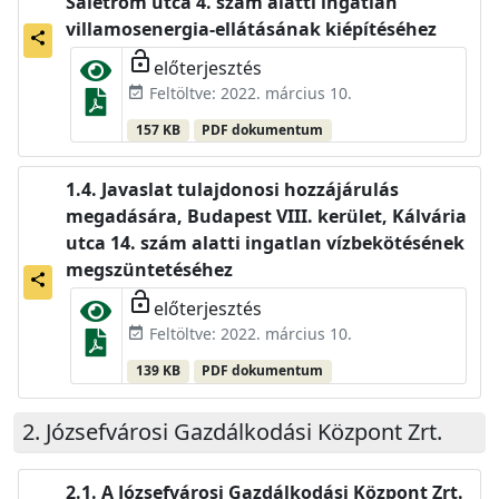
Salétrom utca 4. szám alatti ingatlan
villamosenergia-ellátásának kiépítéséhez
share
lock_open
előterjesztés
Feltöltve: 2022. március 10.
event_available
157 KB
PDF dokumentum
Javaslat tulajdonosi hozzájárulás
megadására, Budapest VIII. kerület, Kálvária
utca 14. szám alatti ingatlan vízbekötésének
megszüntetéséhez
share
lock_open
előterjesztés
Feltöltve: 2022. március 10.
event_available
139 KB
PDF dokumentum
Józsefvárosi Gazdálkodási Központ Zrt.
A Józsefvárosi Gazdálkodási Központ Zrt.