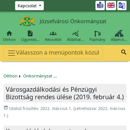
Ugrás a fő tartalomra

Kapcsolat
Józsefvárosi Önkormányzat




Otthon
Ügyintéz…
Részvétel
Átláthat…
Pázmány
Állami k…
Válasszon a menüpontok közül

Otthon
Önkormányzat
Városgazdálkodási és Pénzügyi Bizo
Városgazdálkodási és Pénzügyi
Bizottság rendes ülése (2019. február 4.)
event_available
Utolsó frissítés:
2022. március 1.
(Létrehozva:
2022. március
1.
)