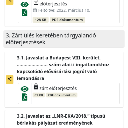
lock_open
előterjesztés
Feltöltve: 2022. március 10.
event_available
128 KB
PDF dokumentum
Zárt ülés keretében tárgyalandó
előterjesztések
Javaslat a Budapest VIII. kerület,
………………….. szám alatti ingatlanokhoz
kapcsolódó elővásárlási jogról való
lemondásra
share
lock
zárt előterjesztés
61 KB
PDF dokumentum
Javaslat az „LNR-EKA/2018.” típusú
bérlakás pályázat eredményének