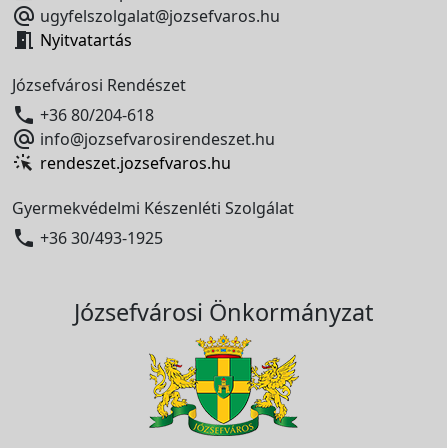

ugyfelszolgalat@jozsefvaros.hu

Nyitvatartás
Józsefvárosi Rendészet

+36 80/204-618

info@jozsefvarosirendeszet.hu
rendeszet.jozsefvaros.hu
Gyermekvédelmi Készenléti Szolgálat

+36 30/493-1925
Józsefvárosi Önkormányzat