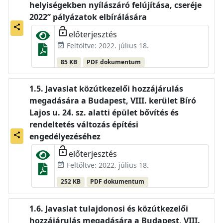
helyiségekben nyílászáró felújítása, cseréje
2022” pályázatok elbírálására
share
lock_open
előterjesztés
Feltöltve: 2022. július 18.
event_available
85 KB
PDF dokumentum
Javaslat közútkezelői hozzájárulás
megadására a Budapest, VIII. kerület Bíró
Lajos u. 24. sz. alatti épület bővítés és
rendeltetés változás építési
share
engedélyezéséhez
lock_open
előterjesztés
Feltöltve: 2022. július 18.
event_available
252 KB
PDF dokumentum
Javaslat tulajdonosi és közútkezelői
hozzájárulás megadására a Budapest, VIII.