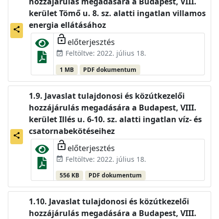
hozzájárulás megadására a Budapest, VIII.
kerület Tömő u. 8. sz. alatti ingatlan villamos
energia ellátásához
share
lock_open
előterjesztés
Feltöltve: 2022. július 18.
event_available
1 MB
PDF dokumentum
Javaslat tulajdonosi és közútkezelői
hozzájárulás megadására a Budapest, VIII.
kerület Illés u. 6-10. sz. alatti ingatlan víz- és
csatornabekötéseihez
share
lock_open
előterjesztés
Feltöltve: 2022. július 18.
event_available
556 KB
PDF dokumentum
Javaslat tulajdonosi és közútkezelői
hozzájárulás megadására a Budapest, VIII.