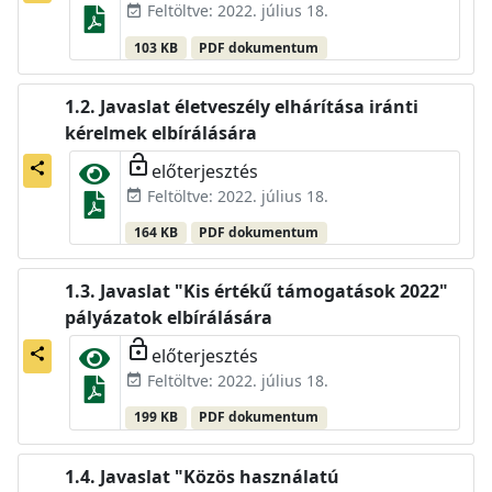
Feltöltve: 2022. július 18.
event_available
103 KB
PDF dokumentum
Javaslat életveszély elhárítása iránti
kérelmek elbírálására
lock_open
előterjesztés
share
Feltöltve: 2022. július 18.
event_available
164 KB
PDF dokumentum
Javaslat "Kis értékű támogatások 2022"
pályázatok elbírálására
lock_open
előterjesztés
share
Feltöltve: 2022. július 18.
event_available
199 KB
PDF dokumentum
Javaslat "Közös használatú