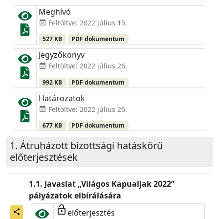
Meghívó
Feltöltve: 2022 július 15.
event_available
527 KB
PDF dokumentum
Jegyzőkönyv
Feltöltve: 2022 július 26.
event_available
992 KB
PDF dokumentum
Határozatok
Feltöltve: 2022 július 26.
event_available
677 KB
PDF dokumentum
Átruházott bizottsági hatáskörű
előterjesztések
Javaslat „Világos Kapualjak 2022”
pályázatok elbírálására
lock_open
előterjesztés
share