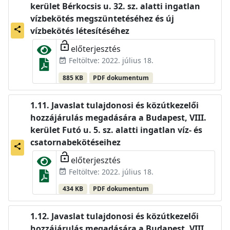
kerület Bérkocsis u. 32. sz. alatti ingatlan
vízbekötés megszüntetéséhez és új
share
vízbekötés létesítéséhez
lock_open
előterjesztés
Feltöltve: 2022. július 18.
event_available
885 KB
PDF dokumentum
Javaslat tulajdonosi és közútkezelői
hozzájárulás megadására a Budapest, VIII.
kerület Futó u. 5. sz. alatti ingatlan víz- és
csatornabekötéseihez
share
lock_open
előterjesztés
Feltöltve: 2022. július 18.
event_available
434 KB
PDF dokumentum
Javaslat tulajdonosi és közútkezelői
hozzájárulás megadására a Budapest, VIII.