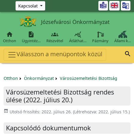
Ugrás a fő tartalomra

Kapcsolat
Józsefvárosi Önkormányzat




Otthon
Ügyintéz…
Részvétel
Átláthat…
Pázmány
Állami k…
Válasszon a menüpontok közül

Otthon
Önkormányzat
Városüzemeltetési Bizottság
Városüzemeltetési Bizottság rendes
ülése (2022. július 20.)
event_available
Utolsó frissítés:
2022. július 26.
(Létrehozva:
2022. július 15.
)
Kapcsolódó dokumentumok