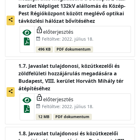
kerület Népliget 132kV alállomás és Közép-
Pest Régióközpont között meglévő optikai
share
távközlési hálózat bővítéséhez
lock_open
előterjesztés
Feltöltve: 2022. július 18.
event_available
496 KB
PDF dokumentum
Javaslat tulajdonosi, közútkezelői és
zöldfelületi hozzájárulás megadására a
Budapest, VIII. kerület Horváth Mihály tér
átépítéséhez
share
lock_open
előterjesztés
Feltöltve: 2022. július 18.
event_available
12 MB
PDF dokumentum
Javaslat tulajdonosi és közútkezelői