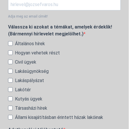
Adja meg az email címét!
Válassza ki azokat a témákat, amelyek érdeklik!
(Bármennyi hírlevelet megjelölhet.)
Általános hírek
Hogyan vehetek részt
Civil ügyek
Lakásügynökség
Lakáspályázat
Lakótér
Kutyás ügyek
Társasházi hírek
Állami kisajátításban érintett házak lakóinak