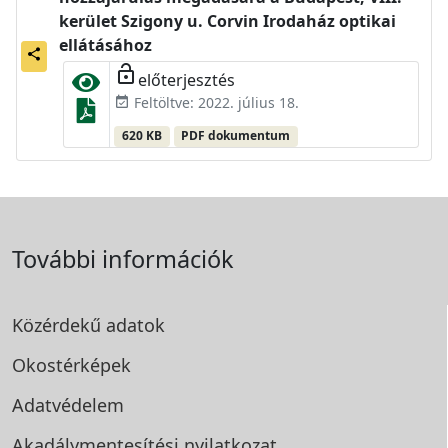
kerület Szigony u. Corvin Irodaház optikai
ellátásához
share
lock_open
előterjesztés
Feltöltve: 2022. július 18.
event_available
620 KB
PDF dokumentum
További információk
Közérdekű adatok
Okostérképek
Adatvédelem
Akadálymentesítési
nyilatkozat