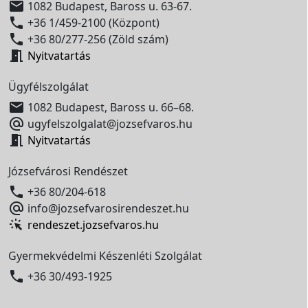

1082 Budapest, Baross u. 63-67.

+36 1/459-2100 (Központ)

+36 80/277-256 (Zöld szám)

Nyitvatartás
Ügyfélszolgálat

1082 Budapest, Baross u. 66–68.

ugyfelszolgalat@jozsefvaros.hu

Nyitvatartás
Józsefvárosi Rendészet

+36 80/204-618

info@jozsefvarosirendeszet.hu
rendeszet.jozsefvaros.hu
Gyermekvédelmi Készenléti Szolgálat

+36 30/493-1925