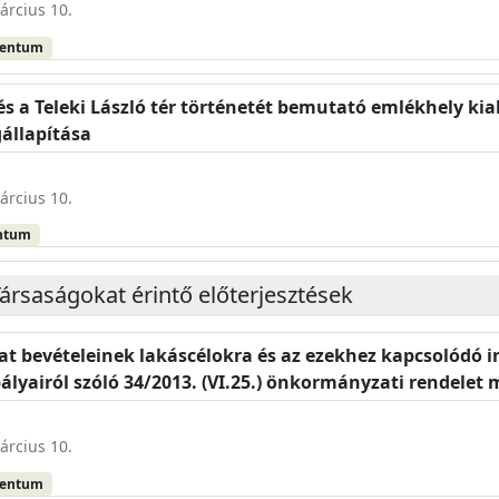
árcius 10.
mentum
t és a Teleki László tér történetét bemutató emlékhely ki
állapítása
árcius 10.
ntum
ársaságokat érintő előterjesztések
t bevételeinek lakáscélokra és az ezekhez kapcsolódó i
ályairól szóló 34/2013. (VI.25.) önkormányzati rendelet
árcius 10.
mentum