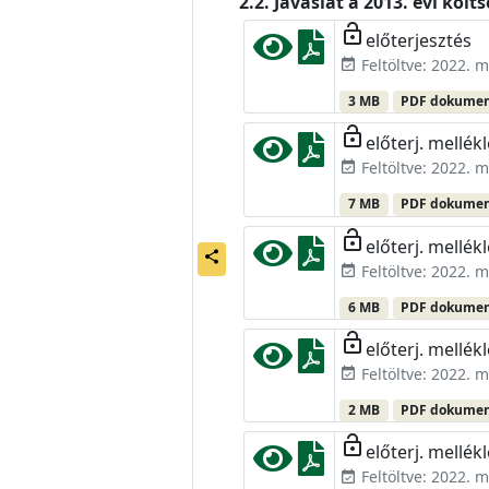
Javaslat a 2013. évi költ
lock_open
előterjesztés
Feltöltve: 2022. m
event_available
3 MB
PDF dokume
lock_open
előterj. mellékl
Feltöltve: 2022. m
event_available
7 MB
PDF dokume
lock_open
előterj. mellékl
share
Feltöltve: 2022. m
event_available
6 MB
PDF dokume
lock_open
előterj. mellékl
Feltöltve: 2022. m
event_available
2 MB
PDF dokume
lock_open
előterj. mellékl
Feltöltve: 2022. m
event_available