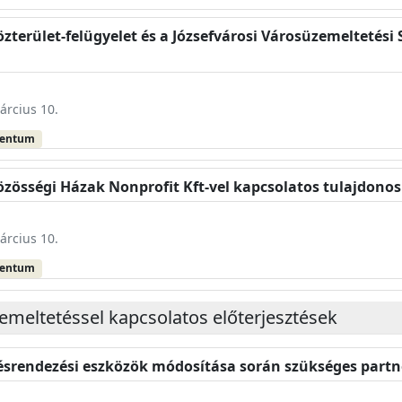
Közterület-felügyelet és a Józsefvárosi Városüzemeltetési
árcius 10.
mentum
 Közösségi Házak Nonprofit Kft-vel kapcsolatos tulajdon
árcius 10.
mentum
emeltetéssel kapcsolatos előterjesztések
ésrendezési eszközök módosítása során szükséges partne