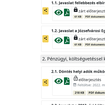
Javaslat fellebbezés elbí
lock
share
zárt előterjesz
61 KB
PDF dokument
Javaslat a Józsefvárosi 
lock
share
zárt előterjesz
61 KB
PDF dokument
Pénzügyi, költségvetéssel 
Döntés helyi adók műkö
lock_open
előterjesztés
share
Feltöltve: 2022. m
event_available
218 KB
PDF doku