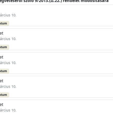
ségvetéséről szóló 9/2013.(II.22.) rendelet módosítására
árcius 10.
ntum
et
árcius 10.
ntum
et
árcius 10.
ntum
et
árcius 10.
ntum
et
árcius 10.