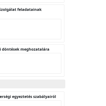
 Szolgálat feladatainak
osi döntések meghozatalára
rségi egyeztetés szabályairól