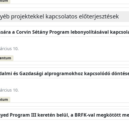
ntum
gyéb projektekkel kapcsolatos előterjesztések
tására a Corvin Sétány Program lebonyolításával kapcso
árcius 10.
mentum
sadalmi és Gazdasági alprogramokhoz kapcsolódó dönté
árcius 10.
ntum
yed Program III keretén belül, a BRFK-val megkötött m