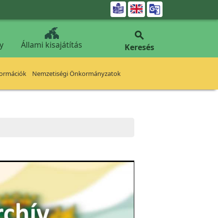


y
Állami kisajátítás
Keresés
formációk
Nemzetiségi Önkormányzatok