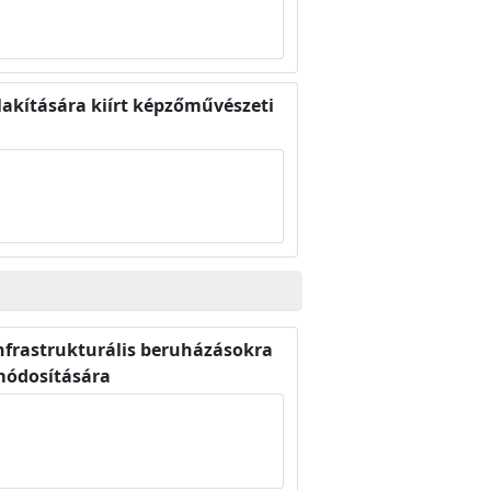
alakítására kiírt képzőművészeti
nfrastrukturális beruházásokra
 módosítására