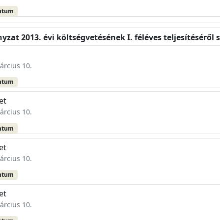
ntum
zat 2013. évi költségvetésének I. féléves teljesítéséről
árcius 10.
ntum
et
árcius 10.
ntum
et
árcius 10.
ntum
et
árcius 10.