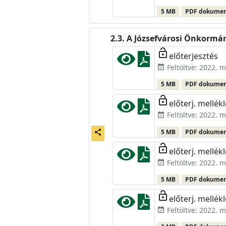
5 MB
PDF dokume
A Józsefvárosi Önkormány
lock_open
előterjesztés
Feltöltve: 2022. m
event_available
5 MB
PDF dokume
lock_open
előterj. mellékl
Feltöltve: 2022. m
event_available
5 MB
PDF dokume
share
lock_open
előterj. mellékl
Feltöltve: 2022. m
event_available
5 MB
PDF dokume
lock_open
előterj. mellékl
Feltöltve: 2022. m
event_available