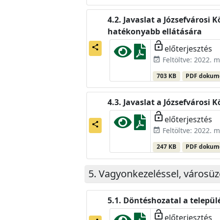
Javaslat a Józsefvárosi 
hatékonyabb ellátására
lock_open
előterjesztés
share
Feltöltve: 2022. m
event_available
703 KB
PDF doku
Javaslat a Józsefvárosi
lock_open
előterjesztés
share
Feltöltve: 2022. m
event_available
247 KB
PDF doku
Vagyonkezeléssel, városüz
Döntéshozatal a települ
lock_open
előterjesztés