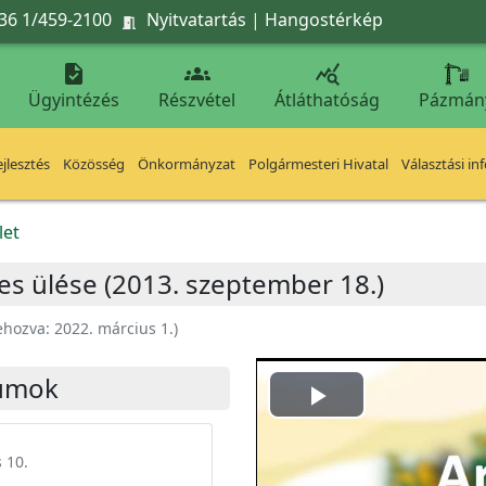
36 1/459-2100
Nyitvatartás
|
Hangostérkép




Ügyintézés
Részvétel
Átláthatóság
Pázmán
jlesztés
Közösség
Önkormányzat
Polgármesteri Hivatal
Választási in
let
es ülése (2013. szeptember 18.)
ehozva:
2022. március 1.
)
umok
Play
Video
 10.