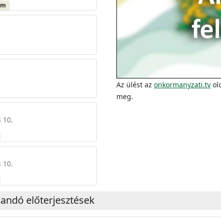
um
Az ülést az
onkormanyzati.tv
old
meg.
 10.
 10.
landó előterjesztések