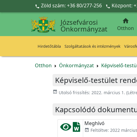
Ugrás a fő tartalomra
Zöld szám: +36 80/277-256
Központ: +



Józsefvárosi
Önkormányzat
Otthon
Hirdetőtábla
Szolgáltatások és intézmények
Városfe
Otthon
Önkormányzat
Képviselő-testü
Képviselő-testület rend
event_available
Utolsó frissítés:
2022. március 1.
(Létr
Kapcsolódó dokument
Meghívó
Feltöltve: 2022 március
event_available