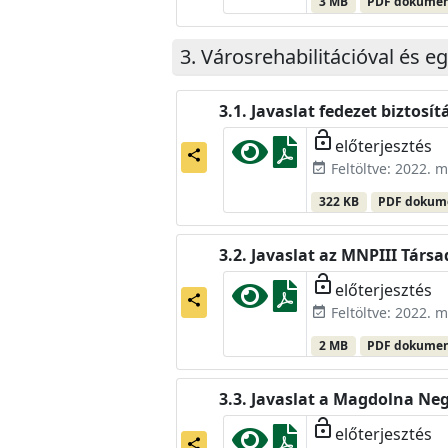
3 MB
PDF dokume
Városrehabilitációval és e
Javaslat fedezet biztosí
lock_open
előterjesztés
share
Feltöltve: 2022. m
event_available
322 KB
PDF doku
Javaslat az MNPIII Tár
lock_open
előterjesztés
share
Feltöltve: 2022. m
event_available
2 MB
PDF dokume
Javaslat a Magdolna Neg
lock_open
előterjesztés
share