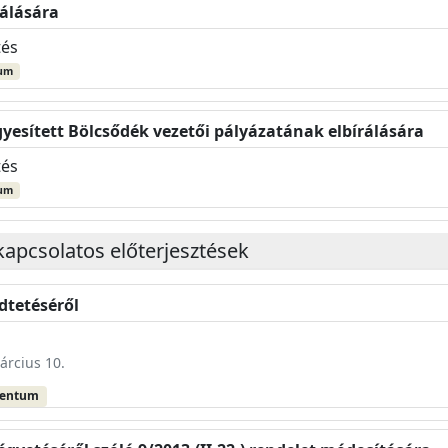
rálására
tés
um
Egyesített Bölcsődék vezetői pályázatának elbírálására
tés
um
kapcsolatos előterjesztések
dtetéséről
árcius 10.
mentum