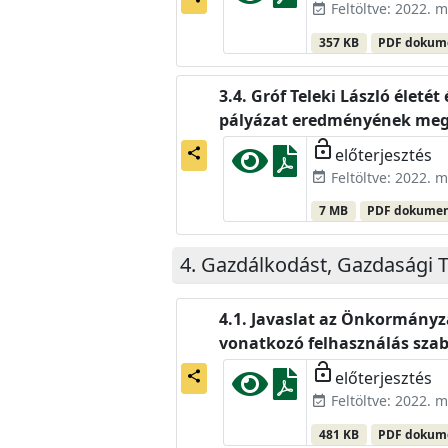
Feltöltve: 2022. m
event_available
357 KB
PDF doku
Gróf Teleki László életé
pályázat eredményének meg
lock_open
előterjesztés
share
Feltöltve: 2022. m
event_available
7 MB
PDF dokume
Gazdálkodást, Gazdasági T
Javaslat az Önkormányza
vonatkozó felhasználás szab
lock_open
előterjesztés
share
Feltöltve: 2022. m
event_available
481 KB
PDF doku