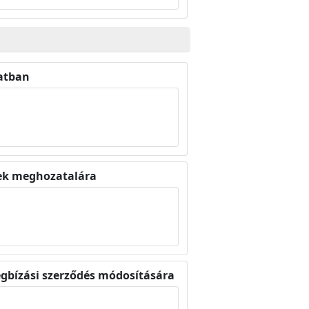
latban
sek meghozatalára
egbízási szerződés módosítására