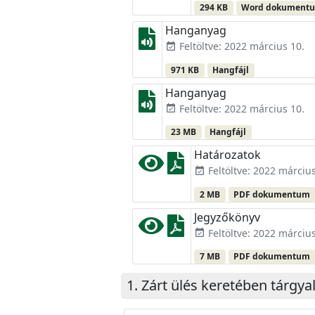
294 KB
Word dokument
Hanganyag
Feltöltve: 2022 március 10.
event_available
971 KB
Hangfájl
Hanganyag
Feltöltve: 2022 március 10.
event_available
23 MB
Hangfájl
Határozatok
Feltöltve: 2022 március
event_available
2 MB
PDF dokumentum
Jegyzőkönyv
Feltöltve: 2022 március
event_available
7 MB
PDF dokumentum
Zárt ülés keretében tárgya