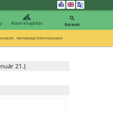


y
Állami kisajátítás
Keresés
formációk
Nemzetiségi Önkormányzatok
nuár 21.)