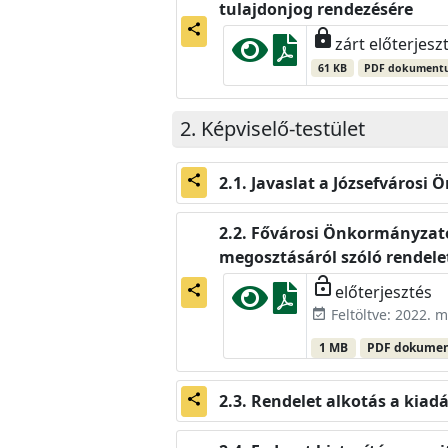
tulajdonjog rendezésére
share
lock
zárt előterjesz
61 KB
PDF dokument
Képviselő-testület
Javaslat a Józsefvárosi 
share
Fővárosi Önkormányzatot
megosztásáról szóló rendele
lock_open
előterjesztés
share
Feltöltve: 2022. m
event_available
1 MB
PDF dokume
Rendelet alkotás a kiadá
share