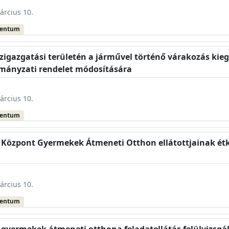
árcius 10.
mentum
özigazgatási területén a járművel történő várakozás kieg
ormányzati rendelet módosítására
árcius 10.
mentum
i Központ Gyermekek Átmeneti Otthon ellátottjainak étk
árcius 10.
mentum
ú gyermekek átmeneti otthona feladatellátás felülvizsgá