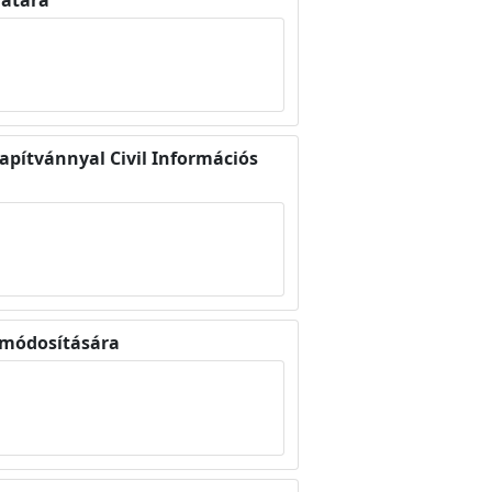
apítvánnyal Civil Információs
t módosítására