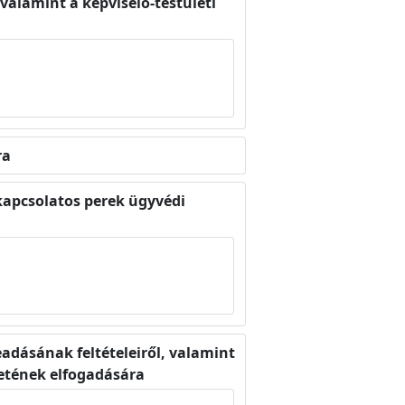
 valamint a képviselő-testületi
ra
 kapcsolatos perek ügyvédi
adásának feltételeiről, valamint
zetének elfogadására