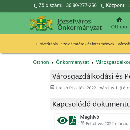
Ugrás a fő tartalomra
Zöld szám: +36 80/277-256
Központ: +



Józsefvárosi
Önkormányzat
Otthon
Hirdetőtábla
Szolgáltatások és intézmények
Városfe
Otthon
Önkormányzat
Városgazdálkod
Városgazdálkodási és Pé
event_available
Utolsó frissítés:
2022. március 1.
(Létr
Kapcsolódó dokument
Meghívó
Feltöltve: 2022 március
event_available