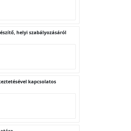
észítő, helyi szabályozásáról
eztetésével kapcsolatos
latára