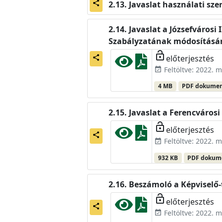
Javaslat használati sz
share
Javaslat a Józsefváros
Szabályzatának módosításá
lock_open
előterjesztés
share
Feltöltve: 2022. m
event_available
4 MB
PDF dokume
Javaslat a Ferencváros
lock_open
előterjesztés
share
Feltöltve: 2022. m
event_available
932 KB
PDF doku
Beszámoló a Képviselő-
lock_open
előterjesztés
share
Feltöltve: 2022. m
event_available