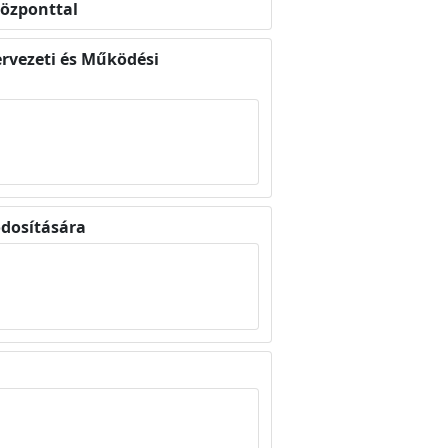
Központtal
rvezeti és Működési
ódosítására