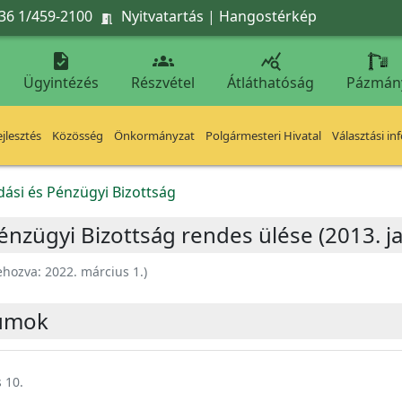
36 1/459-2100
Nyitvatartás
|
Hangostérkép




Ügyintézés
Részvétel
Átláthatóság
Pázmán
jlesztés
Közösség
Önkormányzat
Polgármesteri Hivatal
Választási in
ási és Pénzügyi Bizottság
nzügyi Bizottság rendes ülése (2013. ja
ehozva:
2022. március 1.
)
umok
 10.