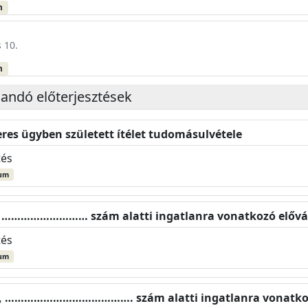
m
 10.
m
landó előterjesztések
res ügyben született ítélet tudomásulvétele
tés
um
let ……………………… szám alatti ingatlanra vonatkozó elővás
tés
um
II., …………………………………. szám alatti ingatlanra vonatkozó