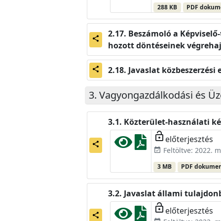
288 KB
PDF doku
Beszámoló a Képviselő-t
share
hozott döntéseinek végrehaj
Javaslat közbeszerzési 
share
Vagyongazdálkodási és Üz
Közterület-használati ké
lock_open
előterjesztés
share
Feltöltve: 2022. m
event_available
3 MB
PDF dokume
Javaslat állami tulajdo
lock_open
előterjesztés
share