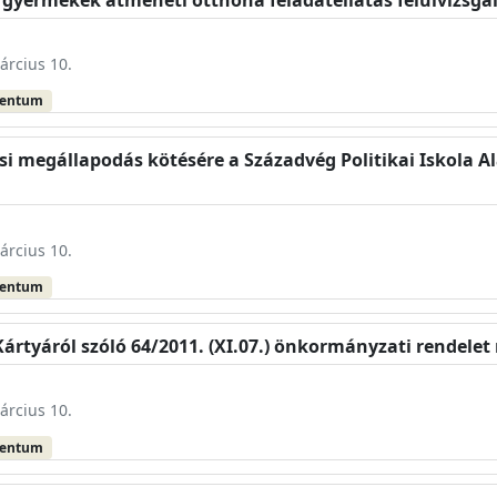
árcius 10.
mentum
i megállapodás kötésére a Századvég Politikai Iskola Al
árcius 10.
mentum
 Kártyáról szóló 64/2011. (XI.07.) önkormányzati rendele
árcius 10.
mentum