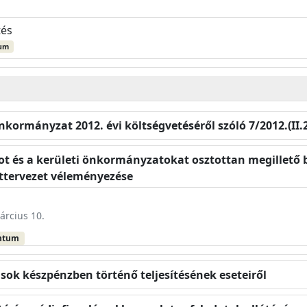
tés
um
Önkormányzat 2012. évi költségvetéséről szóló 7/2012.(II
 és a kerületi önkormányzatokat osztottan megillető b
ttervezet véleményezése
árcius 10.
ntum
sok készpénzben történő teljesítésének eseteiről