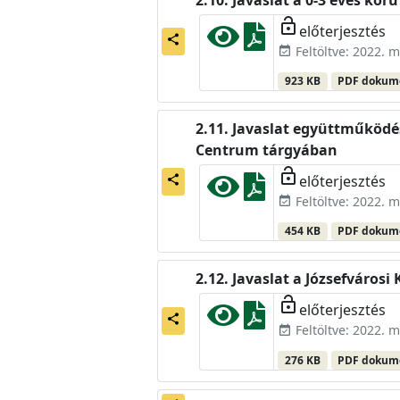
lock_open
előterjesztés
share
Feltöltve: 2022. m
event_available
923 KB
PDF doku
Javaslat együttműködés
Centrum tárgyában
lock_open
előterjesztés
share
Feltöltve: 2022. m
event_available
454 KB
PDF doku
Javaslat a Józsefvárosi
lock_open
előterjesztés
share
Feltöltve: 2022. m
event_available
276 KB
PDF doku