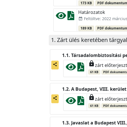
173 KB
PDF dokumentu
Határozatok
Feltöltve: 2022 március
event_available
189 KB
PDF dokumentu
Zárt ülés keretében tárgya
Társadalombiztosítási pe
lock
share
zárt előterjesz
61 KB
PDF dokument
A Budapest, VIII. kerü
lock
share
zárt előterjesz
61 KB
PDF dokument
Javaslat a Budapest VI