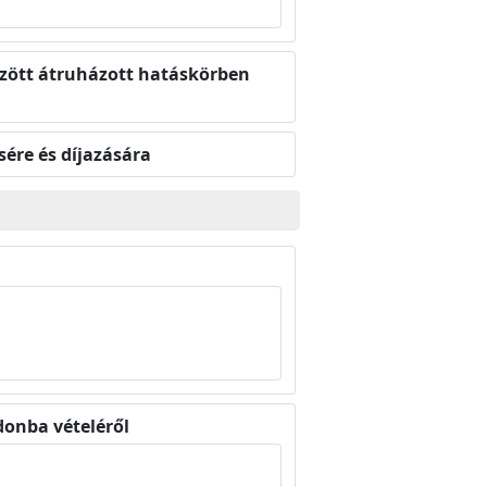
között átruházott hatáskörben
sére és díjazására
donba vételéről