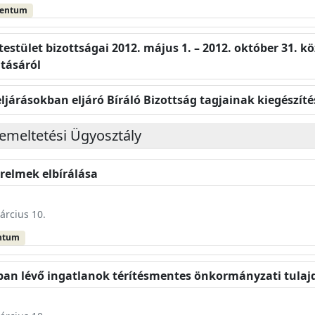
mentum
estület bizottságai 2012. május 1. – 2012. október 31. 
tásáról
eljárásokban eljáró Bíráló Bizottság tagjainak kiegészíté
emeltetési Ügyosztály
relmek elbírálása
árcius 10.
ntum
nban lévő ingatlanok térítésmentes önkormányzati tulaj