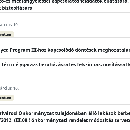
jtó-és médiafigyeléssel kapcsolatos feladatok ellátására,
 biztosítására
árcius 10.
mentum
gyed Program III-hoz kapcsolódó döntések meghozatalá
y téri mélygarázs beruházással és felszínhasznosítással
árcius 10.
mentum
sefvárosi Önkormányzat tulajdonában álló lakások bérbe
/2012. (III.08.) önkormányzati rendelet módosítás terve