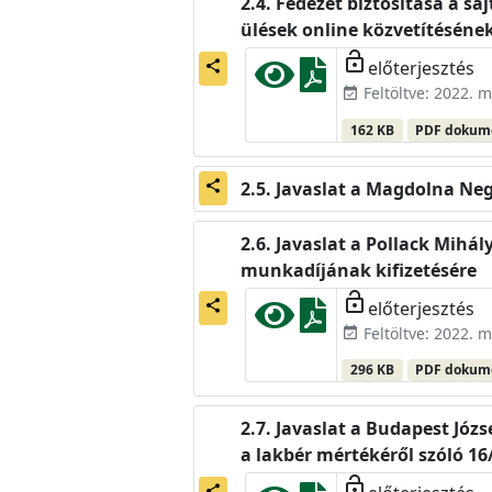
Fedezet biztosítása a sa
ülések online közvetítésének
lock_open
előterjesztés
share
Feltöltve: 2022. m
event_available
162 KB
PDF doku
Javaslat a Magdolna Ne
share
Javaslat a Pollack Mihál
munkadíjának kifizetésére
lock_open
előterjesztés
share
Feltöltve: 2022. m
event_available
296 KB
PDF doku
Javaslat a Budapest Józ
a lakbér mértékéről szóló 16
lock_open
share