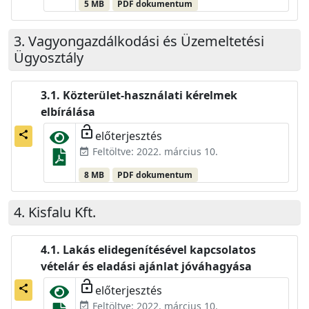
5 MB
PDF dokumentum
Vagyongazdálkodási és Üzemeltetési
Ügyosztály
Közterület-használati kérelmek
elbírálása
lock_open
előterjesztés
share
Feltöltve: 2022. március 10.
event_available
8 MB
PDF dokumentum
Kisfalu Kft.
Lakás elidegenítésével kapcsolatos
vételár és eladási ajánlat jóváhagyása
lock_open
előterjesztés
share
Feltöltve: 2022. március 10.
event_available