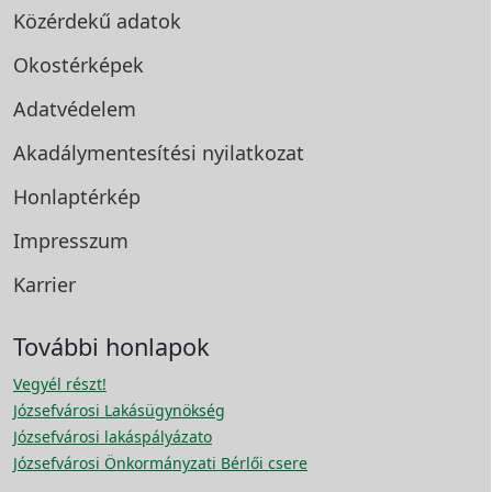
Közérdekű adatok
Okostérképek
Adatvédelem
Akadálymentesítési
nyilatkozat
Honlaptérkép
Impresszum
Karrier
További honlapok
Vegyél részt!
Józsefvárosi Lakásügynökség
Józsefvárosi lakáspályázato
Józsefvárosi Önkormányzati Bérlői csere