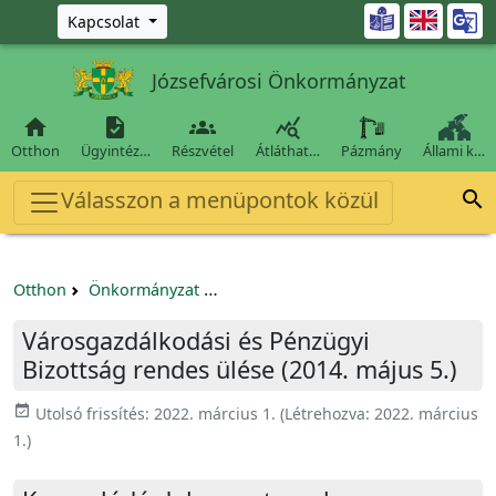
Ugrás a fő tartalomra

Kapcsolat
Józsefvárosi Önkormányzat




Otthon
Ügyintéz…
Részvétel
Átláthat…
Pázmány
Állami k…
Válasszon a menüpontok közül

Otthon
Önkormányzat
Városgazdálkodási és Pénzügyi Bizo
Városgazdálkodási és Pénzügyi
Bizottság rendes ülése (2014. május 5.)
event_available
Utolsó frissítés:
2022. március 1.
(Létrehozva:
2022. március
1.
)