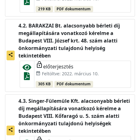
219 KB
PDF dokumentum
BARAKZAI Bt. alacsonyabb bérleti díj
megállapítására vonatkozó kérelme a
Budapest VIII. József krt. 48. szám alatti
önkormányzati tulajdonú helyiség
share
tekintetében
lock_open
előterjesztés
Feltöltve: 2022. március 10.
event_available
305 KB
PDF dokumentum
Singer-Fülemüle Kft. alacsonyabb bérleti
díj megállapítására vonatkozó kérelme a
Budapest VIII. Kőfaragó u. 5. szám alatti
önkormányzati tulajdonú helyiségek
share
tekintetében
lock_open