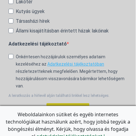
Lakótér
Kutyás ügyek
Társasházi hírek
Állami kisajátításban érintett házak lakóinak
Adatkezelési tájékoztató
Önkéntesen hozzájárulok személyes adataim
kezeléséhez az
Adatkezelési tájékoztatóban
részletezetteknek megfelelően. Megértettem, hogy
hozzájárulásom visszavonására bármikor lehetőségem
van.
A leiratkozás a hírlevél alján található linkkel lesz lehetséges.
Feliratkozom!
Weboldalainkon sütiket és egyéb internetes
technológiákat használunk azért, hogy jobbá tegyük a
For the English Newsletter, click
HERE.
böngészési élményt. Kérjük, hogy olvassa és fogadja