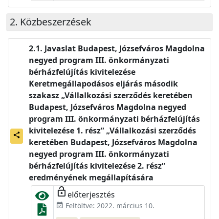
Közbeszerzések
Javaslat Budapest, Józsefváros Magdolna
negyed program III. önkormányzati
bérházfelújítás kivitelezése
Keretmegállapodásos eljárás második
szakasz „Vállalkozási szerződés keretében
Budapest, Józsefváros Magdolna negyed
program III. önkormányzati bérházfelújítás
kivitelezése 1. rész” „Vállalkozási szerződés
share
keretében Budapest, Józsefváros Magdolna
negyed program III. önkormányzati
bérházfelújítás kivitelezése 2. rész”
eredményének megállapítására
lock_open
előterjesztés
Feltöltve: 2022. március 10.
event_available