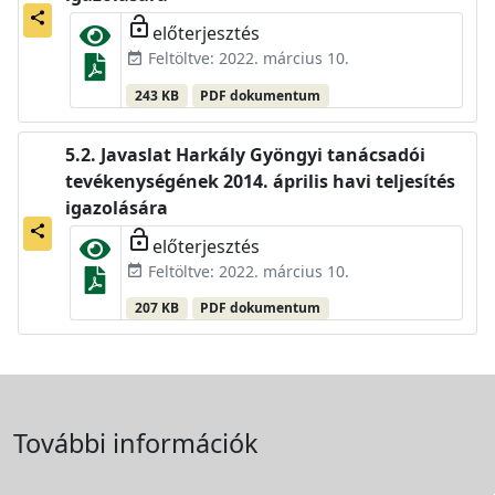
share
lock_open
előterjesztés
Feltöltve: 2022. március 10.
event_available
243 KB
PDF dokumentum
Javaslat Harkály Gyöngyi tanácsadói
tevékenységének 2014. április havi teljesítés
igazolására
share
lock_open
előterjesztés
Feltöltve: 2022. március 10.
event_available
207 KB
PDF dokumentum
További információk