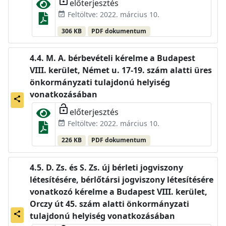
előterjesztés
Feltöltve: 2022. március 10.
event_available
306 KB
PDF dokumentum
M. A. bérbevételi kérelme a Budapest
VIII. kerület, Német u. 17-19. szám alatti üres
önkormányzati tulajdonú helyiség
vonatkozásában
share
lock_open
előterjesztés
Feltöltve: 2022. március 10.
event_available
226 KB
PDF dokumentum
D. Zs. és S. Zs. új bérleti jogviszony
létesítésére, bérlőtársi jogviszony létesítésére
vonatkozó kérelme a Budapest VIII. kerület,
Orczy út 45. szám alatti önkormányzati
share
tulajdonú helyiség vonatkozásában