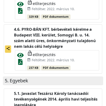
lock_open
előterjesztés
Feltöltve: 2022. március 10.
event_available
329 KB
PDF dokumentum
PYRO-BÁN KFT. bérbevételi kérelme a
Budapest VIII. kerület, Somogyi B. u. 14.
szám alatti üres, önkormányzati tulajdonú
nem lakás célú helyiségre
share
lock_open
előterjesztés
Feltöltve: 2022. március 10.
event_available
237 KB
PDF dokumentum
Egyebek
Javaslat Teszársz Károly tanácsadói
tevékenységének 2014. április havi teljesítés
igazolására