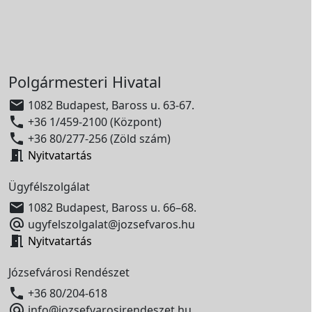
Polgármesteri Hivatal

1082 Budapest, Baross u. 63-67.

+36 1/459-2100 (Központ)

+36 80/277-256 (Zöld szám)

Nyitvatartás
Ügyfélszolgálat

1082 Budapest, Baross u. 66–68.

ugyfelszolgalat@jozsefvaros.hu

Nyitvatartás
Józsefvárosi Rendészet

+36 80/204-618

info@jozsefvarosirendeszet.hu