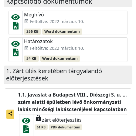
Kapcsolódó dokumentumok
Meghívó
Feltöltve: 2022 március 10.
event_available
356 KB
Word dokumentum
Határozatok
Feltöltve: 2022 március 10.
event_available
54 KB
Word dokumentum
Zárt ülés keretében tárgyalandó
előterjesztések
Javaslat a Budapest VIII., Diószegi S. u. …
szám alatti épületben lévő önkormányzati
lakás minőségi lakáscseréjével kapcsolatban
share
lock
zárt előterjesztés
61 KB
PDF dokumentum