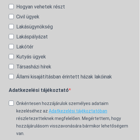
Hogyan vehetek részt
Civil ügyek
Lakásügynökség
Lakáspályázat
Lakótér
Kutyás ügyek
Társasházi hírek
Állami kisajátításban érintett házak lakóinak
Adatkezelési tájékoztató
Önkéntesen hozzájárulok személyes adataim
kezeléséhez az
Adatkezelési tájékoztatóban
részletezetteknek megfelelően. Megértettem, hogy
hozzájárulásom visszavonására bármikor lehetőségem
van.