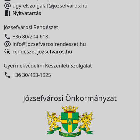

ugyfelszolgalat@jozsefvaros.hu

Nyitvatartás
Józsefvárosi Rendészet

+36 80/204-618

info@jozsefvarosirendeszet.hu
rendeszet.jozsefvaros.hu
Gyermekvédelmi Készenléti Szolgálat

+36 30/493-1925
Józsefvárosi Önkormányzat