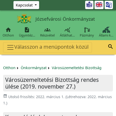
Ugrás a fő tartalomra

Kapcsolat
Józsefvárosi Önkormányzat




Otthon
Ügyintéz…
Részvétel
Átláthat…
Pázmány
Állami k…
Válasszon a menüpontok közül

Otthon
Önkormányzat
Városüzemeltetési Bizottság
Városüzemeltetési Bizottság rendes
ülése (2019. november 27.)
event_available
Utolsó frissítés:
2022. március 1.
(Létrehozva:
2022. március
1.
)