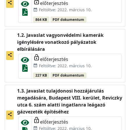
lock_open
előterjesztés
share
Feltöltve: 2022. március 10.
event_available
864 KB
PDF dokumentum
Javaslat vagyonvédelmi kamerák
igénylésére vonatkozó pályázatok
elbírálására
share
lock_open
előterjesztés
Feltöltve: 2022. március 10.
event_available
227 KB
PDF dokumentum
Javaslat tulajdonosi hozzájárulás
megadására, Budapest VIII. kerület, Reviczky
utca 6. szám alatti ingatlanra leágazó
gázvezeték építéséhez
share
lock_open
előterjesztés
Feltöltve: 2022. március 10.
event_available