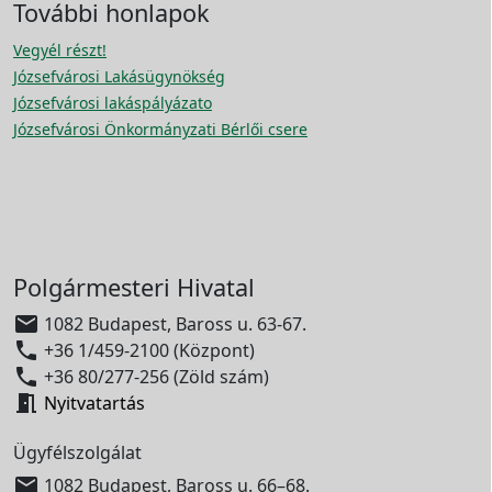
További honlapok
Vegyél részt!
Józsefvárosi Lakásügynökség
Józsefvárosi lakáspályázato
Józsefvárosi Önkormányzati Bérlői csere
Polgármesteri Hivatal

1082 Budapest, Baross u. 63-67.

+36 1/459-2100 (Központ)

+36 80/277-256 (Zöld szám)

Nyitvatartás
Ügyfélszolgálat

1082 Budapest, Baross u. 66–68.