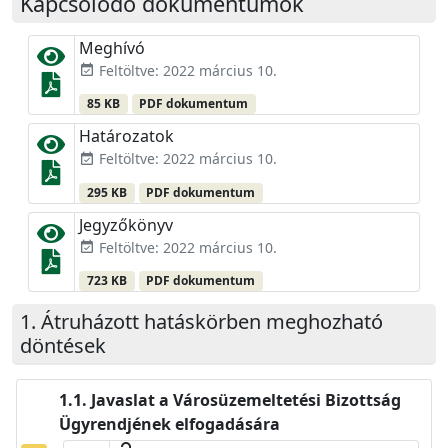
Kapcsolódó dokumentumok
Meghívó
Feltöltve: 2022 március 10.
event_available
85 KB
PDF dokumentum
Határozatok
Feltöltve: 2022 március 10.
event_available
295 KB
PDF dokumentum
Jegyzőkönyv
Feltöltve: 2022 március 10.
event_available
723 KB
PDF dokumentum
Átruházott hatáskörben meghozható
döntések
Javaslat a Városüzemeltetési Bizottság
Ügyrendjének elfogadására