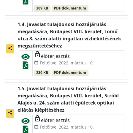
309 KB
PDF dokumentum
Javaslat tulajdonosi hozzájárulás
megadására, Budapest VIII. kerület, Tömő
utca 8. szám alatti ingatlan vízbekötésének
megszüntetéséhez
share
lock_open
előterjesztés
Feltöltve: 2022. március 10.
event_available
230 KB
PDF dokumentum
Javaslat tulajdonosi hozzájárulás
megadására, Budapest VIII. kerület, Stróbl
Alajos u. 24. szám alatti épületek optikai
ellátás kiépítéséhez
share
lock_open
előterjesztés
Feltöltve: 2022. március 10.
event_available