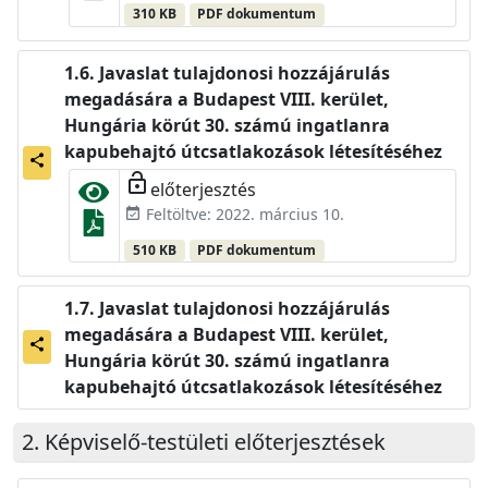
310 KB
PDF dokumentum
Javaslat tulajdonosi hozzájárulás
megadására a Budapest VIII. kerület,
Hungária körút 30. számú ingatlanra
kapubehajtó útcsatlakozások létesítéséhez
share
lock_open
előterjesztés
Feltöltve: 2022. március 10.
event_available
510 KB
PDF dokumentum
Javaslat tulajdonosi hozzájárulás
megadására a Budapest VIII. kerület,
share
Hungária körút 30. számú ingatlanra
kapubehajtó útcsatlakozások létesítéséhez
Képviselő-testületi előterjesztések