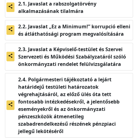
Javaslat a rabszolgatörvény
share
alkalmazásának tilalmára
Javaslat „Ez a Minimum!” korrupció elleni
share
és átláthatósági program megvalósítására
Javaslat a Képviselő-testület és Szervei
Szervezeti és Működési Szabályzatáról szóló
share
önkormányzati rendelet felülvizsgálatára
Polgármesteri tájékoztató a lejárt
határidejű testületi határozatok
végrehajtásáról, az előző ülés óta tett
fontosabb intézkedésekről, a jelentősebb
share
eseményekről és az önkormányzati
pénzeszközök átmenetileg
szabadrendelkezésű részének pénzpiaci
jellegű lekötéséről