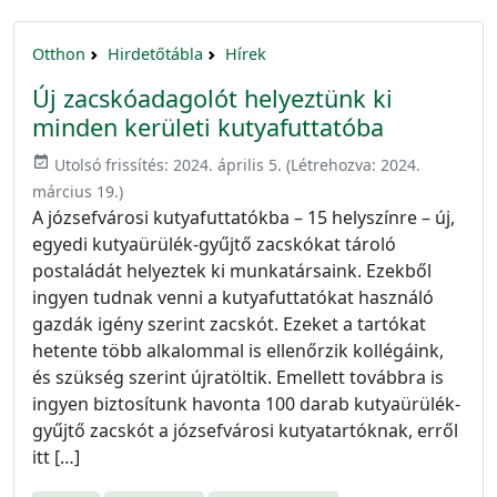
Otthon
Hirdetőtábla
Hírek
Új zacskóadagolót helyeztünk ki
minden kerületi kutyafuttatóba
event_available
Utolsó frissítés:
2024. április 5.
(Létrehozva:
2024.
március 19.
)
A józsefvárosi kutyafuttatókba – 15 helyszínre – új,
egyedi kutyaürülék-gyűjtő zacskókat tároló
postaládát helyeztek ki munkatársaink. Ezekből
ingyen tudnak venni a kutyafuttatókat használó
gazdák igény szerint zacskót. Ezeket a tartókat
hetente több alkalommal is ellenőrzik kollégáink,
és szükség szerint újratöltik. Emellett továbbra is
ingyen biztosítunk havonta 100 darab kutyaürülék-
gyűjtő zacskót a józsefvárosi kutyatartóknak, erről
itt […]