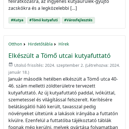
feliratkozásra, az ingyenes kutyaürülék-gyűjtő
zacskókra és a legközelebbi […]
#Kutya
#Tömő kutyafuti
#Városfejlesztés
Otthon
Hirdetőtábla
Hírek
Elkészült a Tömő utcai kutyafuttató
event_available
Utolsó frissítés:
2024. szeptember 2.
(Létrehozva:
2024.
január 18.
)
Január második hetében elkészült a Tömő utca 40-
46. szám melletti zöldterületre tervezett
kutyafuttató. Az új kutyafuttató paddal, ivókúttal,
szemetessel és világítással felszerelt. Kerítésére
belátásgátló háló került, tavasszal pedig
növényeket ültetünk a lakások irányába a futtatón
kívülre. Ezenfelül a futtatóba tájékoztató táblák
fognak még kerülni, melyek gyártása folyamatban