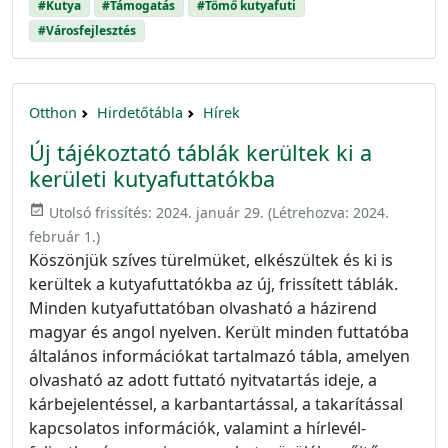
#Kutya
#Támogatás
#Tömő kutyafuti
#Városfejlesztés
Otthon
Hirdetőtábla
Hírek
Új tájékoztató táblák kerültek ki a
kerületi kutyafuttatókba
event_available
Utolsó frissítés:
2024. január 29.
(Létrehozva:
2024.
február 1.
)
Köszönjük szíves türelmüket, elkészültek és ki is
kerültek a kutyafuttatókba az új, frissített táblák.
Minden kutyafuttatóban olvasható a házirend
magyar és angol nyelven. Került minden futtatóba
általános információkat tartalmazó tábla, amelyen
olvasható az adott futtató nyitvatartás ideje, a
kárbejelentéssel, a karbantartással, a takarítással
kapcsolatos információk, valamint a hírlevél-