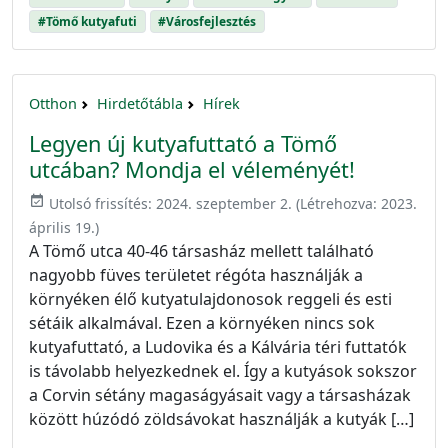
#Tömő kutyafuti
#Városfejlesztés
Otthon
Hirdetőtábla
Hírek
Legyen új kutyafuttató a Tömő
utcában? Mondja el véleményét!
event_available
Utolsó frissítés:
2024. szeptember 2.
(Létrehozva:
2023.
április 19.
)
A Tömő utca 40-46 társasház mellett található
nagyobb füves területet régóta használják a
környéken élő kutyatulajdonosok reggeli és esti
sétáik alkalmával. Ezen a környéken nincs sok
kutyafuttató, a Ludovika és a Kálvária téri futtatók
is távolabb helyezkednek el. Így a kutyások sokszor
a Corvin sétány magaságyásait vagy a társasházak
között húzódó zöldsávokat használják a kutyák […]