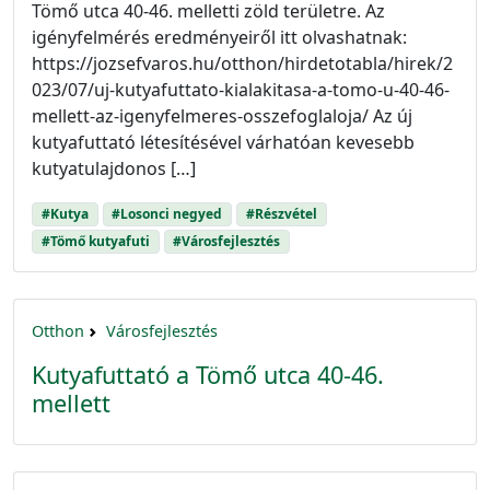
Tömő utca 40-46. melletti zöld területre. Az
igényfelmérés eredményeiről itt olvashatnak:
https://jozsefvaros.hu/otthon/hirdetotabla/hirek/2
023/07/uj-kutyafuttato-kialakitasa-a-tomo-u-40-46-
mellett-az-igenyfelmeres-osszefoglaloja/ Az új
kutyafuttató létesítésével várhatóan kevesebb
kutyatulajdonos […]
#Kutya
#Losonci negyed
#Részvétel
#Tömő kutyafuti
#Városfejlesztés
Otthon
Városfejlesztés
Kutyafuttató a Tömő utca 40-46.
mellett