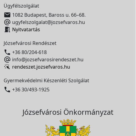
Ügyfélszolgálat

1082 Budapest, Baross u. 66–68.

ugyfelszolgalat@jozsefvaros.hu

Nyitvatartás
Józsefvárosi Rendészet

+36 80/204-618

info@jozsefvarosirendeszet.hu
rendeszet.jozsefvaros.hu
Gyermekvédelmi Készenléti Szolgálat

+36 30/493-1925
Józsefvárosi Önkormányzat