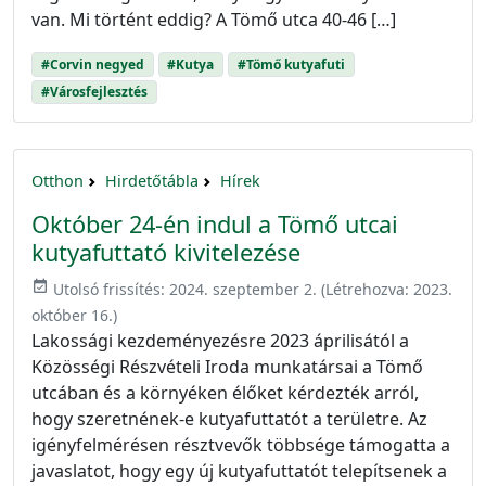
van. Mi történt eddig? A Tömő utca 40-46 […]
#Corvin negyed
#Kutya
#Tömő kutyafuti
#Városfejlesztés
Otthon
Hirdetőtábla
Hírek
Október 24-én indul a Tömő utcai
kutyafuttató kivitelezése
event_available
Utolsó frissítés:
2024. szeptember 2.
(Létrehozva:
2023.
október 16.
)
Lakossági kezdeményezésre 2023 áprilisától a
Közösségi Részvételi Iroda munkatársai a Tömő
utcában és a környéken élőket kérdezték arról,
hogy szeretnének-e kutyafuttatót a területre. Az
igényfelmérésen résztvevők többsége támogatta a
javaslatot, hogy egy új kutyafuttatót telepítsenek a