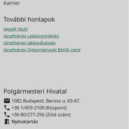
Karrier
További honlapok
Vegyél részt!
Józsefvárosi Lakásügynökség
Józsefvárosi lakáspályázato
Józsefvárosi Önkormányzati Bérlői csere
Polgármesteri Hivatal

1082 Budapest, Baross u. 63-67.

+36 1/459-2100 (Központ)

+36 80/277-256 (Zöld szám)

Nyitvatartás