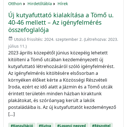
Otthon
Hirdetőtábla
Hírek
Új kutyafuttató kialakítása a Tömő u.
40-46 mellett – Az igényfelmérés
összefoglalója
event_available
Utolsó frissítés:
2024. szeptember 2.
(Létrehozva:
2023.
július 11.
)
2023 április közepétől június közepéig lehetett
kitölteni a Tömő utcában kezdeményezett új
kutyafuttató létrehozásáról szóló igényfelmérést.
Az igényfelmérés kitöltésére elsősorban a
környéken élőket kérte a Közösségi Részvételi
Iroda, ezért ez idő alatt a Jázmin és a Tömő utcák
érintett területén minden házban kiraktunk
plakátokat, és szóróanyag került a lakók
postaládáiba is. Az új kutyafuttatót kezdeményező
[…]
#Konzultáció
#Kutya
#Losonci negyed
#Részvétel