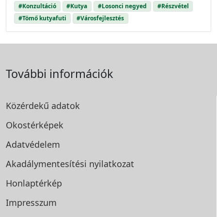
#Konzultáció
#Kutya
#Losonci negyed
#Részvétel
#Tömő kutyafuti
#Városfejlesztés
További információk
Közérdekű adatok
Okostérképek
Adatvédelem
Akadálymentesítési
nyilatkozat
Honlaptérkép
Impresszum