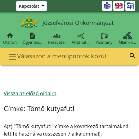
Ugrás a fő tartalomra

Kapcsolat
Józsefvárosi Önkormányzat




Otthon
Ügyintéz…
Részvétel
Átláthat…
Pázmány
Állami k…
Válasszon a menüpontok közül

Vissza az előző oldalra
Címke:
Tömő kutyafuti
A(z) "Tömő kutyafuti" címke a következő tartalmaknál
lett felhasználva (összesen 7 alkalommal):