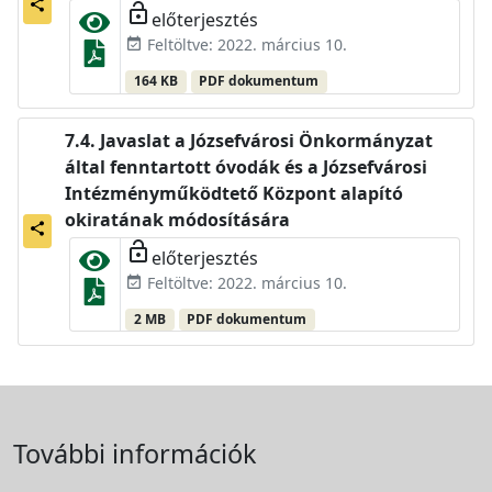
share
lock_open
előterjesztés
Feltöltve: 2022. március 10.
event_available
164 KB
PDF dokumentum
Javaslat a Józsefvárosi Önkormányzat
által fenntartott óvodák és a Józsefvárosi
Intézményműködtető Központ alapító
okiratának módosítására
share
lock_open
előterjesztés
Feltöltve: 2022. március 10.
event_available
2 MB
PDF dokumentum
További információk