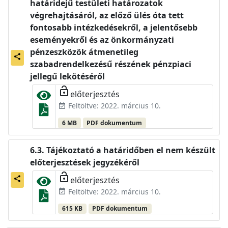
határidejű testületi határozatok
végrehajtásáról, az előző ülés óta tett
fontosabb intézkedésekről, a jelentősebb
eseményekről és az önkormányzati
pénzeszközök átmenetileg
share
szabadrendelkezésű részének pénzpiaci
jellegű lekötéséről
lock_open
előterjesztés
Feltöltve: 2022. március 10.
event_available
6 MB
PDF dokumentum
Tájékoztató a határidőben el nem készült
előterjesztések jegyzékéről
lock_open
előterjesztés
share
Feltöltve: 2022. március 10.
event_available
615 KB
PDF dokumentum