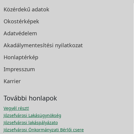
Közérdekű adatok
Okostérképek
Adatvédelem
Akadálymentesítési
nyilatkozat
Honlaptérkép
Impresszum
Karrier
További honlapok
Vegyél részt!
Józsefvárosi Lakásügynökség
Józsefvárosi lakáspályázato
Józsefvárosi Önkormányzati Bérlői csere