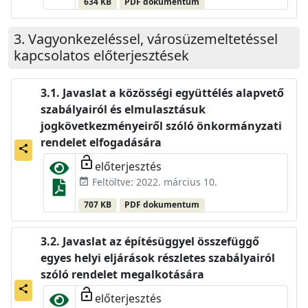
634 KB
PDF dokumentum
Vagyonkezeléssel, városüzemeltetéssel
kapcsolatos előterjesztések
Javaslat a közösségi együttélés alapvető
szabályairól és elmulasztásuk
jogkövetkezményeiről szóló önkormányzati
rendelet elfogadására
share
lock_open
előterjesztés
Feltöltve: 2022. március 10.
event_available
707 KB
PDF dokumentum
Javaslat az építésüggyel összefüggő
egyes helyi eljárások részletes szabályairól
szóló rendelet megalkotására
share
lock_open
előterjesztés