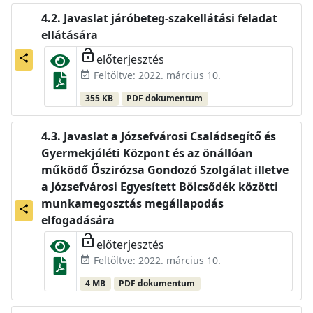
Javaslat járóbeteg-szakellátási feladat
ellátására
lock_open
előterjesztés
share
Feltöltve: 2022. március 10.
event_available
355 KB
PDF dokumentum
Javaslat a Józsefvárosi Családsegítő és
Gyermekjóléti Központ és az önállóan
működő Őszirózsa Gondozó Szolgálat illetve
a Józsefvárosi Egyesített Bölcsődék közötti
munkamegosztás megállapodás
share
elfogadására
lock_open
előterjesztés
Feltöltve: 2022. március 10.
event_available
4 MB
PDF dokumentum