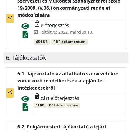
Szervezeti és Működési Szabályzatáról szóló
19/2009. (V.06.) önkormányzati rendelet
módosítására
share
lock_open
előterjesztés
Feltöltve: 2022. március 10.
event_available
651 KB
PDF dokumentum
Tájékoztatók
Tájékoztató az átlátható szervezetekre
vonatkozó rendelkezések alapján tett
intézkedésekről
share
lock
zárt előterjesztés
61 KB
PDF dokumentum
Polgármesteri tájékoztató a lejárt