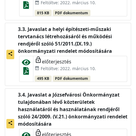
Feltöltve: 2022. március 10.
event_available
815 KB
PDF dokumentum
Javaslat a helyi építészeti-műszaki
tervtanács létrehozásáról és működési
rendjéről szóló 51/2011.(IX.19.)
önkormányzati rendelet módosítására
share
lock_open
előterjesztés
Feltöltve: 2022. március 10.
event_available
495 KB
PDF dokumentum
Javaslat a Józsefvárosi Önkormányzat
tulajdonában lévő közterületek
használatáról és használatának rendjéről
szóló 24/2009. (V.21.) önkormányzati rendelet
share
módosítására
lock_open
előterjesztés