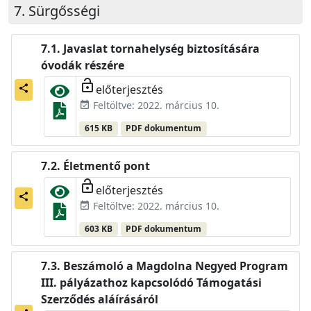
Sürgősségi
Javaslat tornahelység biztosítására
óvodák részére
lock_open
előterjesztés
share
Feltöltve: 2022. március 10.
event_available
615 KB
PDF dokumentum
Életmentő pont
lock_open
előterjesztés
share
Feltöltve: 2022. március 10.
event_available
603 KB
PDF dokumentum
Beszámoló a Magdolna Negyed Program
III. pályázathoz kapcsolódó Támogatási
Szerződés aláírásáról