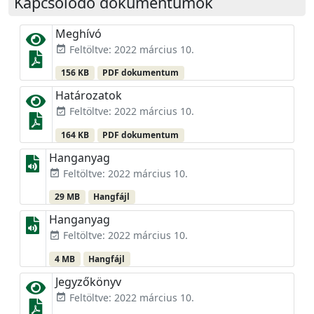
Kapcsolódó dokumentumok
Meghívó
Feltöltve: 2022 március 10.
event_available
156 KB
PDF dokumentum
Határozatok
Feltöltve: 2022 március 10.
event_available
164 KB
PDF dokumentum
Hanganyag
Feltöltve: 2022 március 10.
event_available
29 MB
Hangfájl
Hanganyag
Feltöltve: 2022 március 10.
event_available
4 MB
Hangfájl
Jegyzőkönyv
Feltöltve: 2022 március 10.
event_available