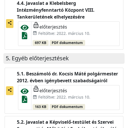
Javaslat a Klebelsberg
Intézményfenntartó Központ VIII.
Tankerületének elhelyezésére
share
lock_open
előterjesztés
Feltöltve: 2022. március 10.
event_available
697 KB
PDF dokumentum
Egyéb előterjesztések
Beszámoló dr. Kocsis Máté polgármester
2012. évben igénybevett szabadságairól
lock_open
előterjesztés
share
Feltöltve: 2022. március 10.
event_available
163 KB
PDF dokumentum
Javaslat a Képviselő-testület és Szervei