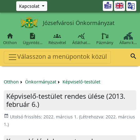
Ugrás a fő tartalomra

Kapcsolat
Józsefvárosi Önkormányzat




Otthon
Ügyintéz…
Részvétel
Átláthat…
Pázmány
Állami k…
Válasszon a menüpontok közül

Otthon
Önkormányzat
Képviselő-testület
Képviselő-testület rendes ülése (2013.
február 6.)
event_available
Utolsó frissítés:
2022. március 1.
(Létrehozva:
2022. március
1.
)