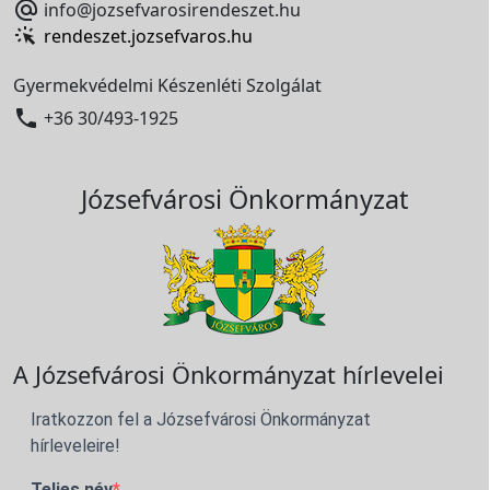

info@jozsefvarosirendeszet.hu
rendeszet.jozsefvaros.hu
Gyermekvédelmi Készenléti Szolgálat

+36 30/493-1925
Józsefvárosi Önkormányzat
A Józsefvárosi Önkormányzat hírlevelei
Iratkozzon fel a Józsefvárosi Önkormányzat
hírleveleire!
Teljes név