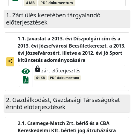
4 MB
PDF dokumentum
Zárt ülés keretében tárgyalandó
előterjesztések
Javaslat a 2013. évi Díszpolgári cím és a
2013. évi Józsefvárosi Becsületkereszt, a 2013.
évi Józsefvárosért, illetve a 2012. évi Jó Sport
kitüntetés adományozására
share
lock
zárt előterjesztés
61 KB
PDF dokumentum
Gazdálkodást, Gazdasági Társaságokat
érintő előterjesztések
Csemege-Match Zrt. bérlő és a CBA
Kereskedelmi Kft. bérleti jog átruházásra