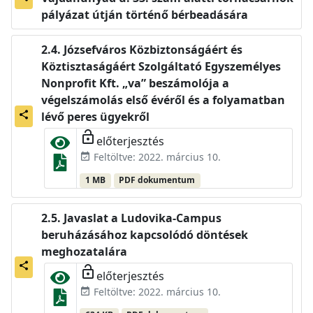
pályázat útján történő bérbeadására
Józsefváros Közbiztonságáért és
Köztisztaságáért Szolgáltató Egyszemélyes
Nonprofit Kft. „va” beszámolója a
végelszámolás első évéről és a folyamatban
share
lévő peres ügyekről
lock_open
előterjesztés
Feltöltve: 2022. március 10.
event_available
1 MB
PDF dokumentum
Javaslat a Ludovika-Campus
beruházásához kapcsolódó döntések
meghozatalára
share
lock_open
előterjesztés
Feltöltve: 2022. március 10.
event_available