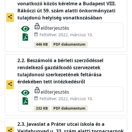
vonatkozó közös kérelme a Budapest VIII.
Rákóczi út 59. szám alatti önkormányzati
share
tulajdonú helyiség vonatkozásában
lock_open
előterjesztés
Feltöltve: 2022. március 10.
event_available
446 KB
PDF dokumentum
Beszámoló a bérleti szerződéssel
rendelkező gazdálkodó szervezetek
tulajdonosi szerkezetének feltárása
érdekében tett intézkedésről
share
lock_open
előterjesztés
Feltöltve: 2022. március 10.
event_available
232 KB
PDF dokumentum
Javaslat a Práter utcai iskola és a
Vajdahunyad u. 33. szám alatti tornacsarnok
share