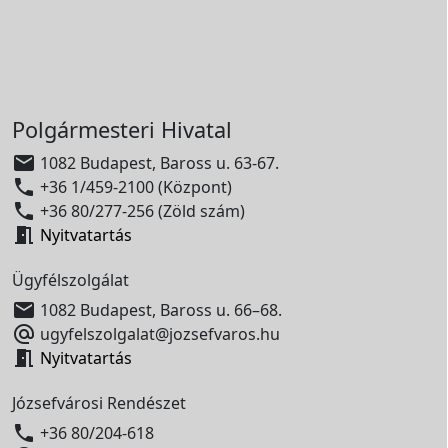
Polgármesteri Hivatal

1082 Budapest, Baross u. 63-67.

+36 1/459-2100 (Központ)

+36 80/277-256 (Zöld szám)

Nyitvatartás
Ügyfélszolgálat

1082 Budapest, Baross u. 66–68.

ugyfelszolgalat@jozsefvaros.hu

Nyitvatartás
Józsefvárosi Rendészet

+36 80/204-618