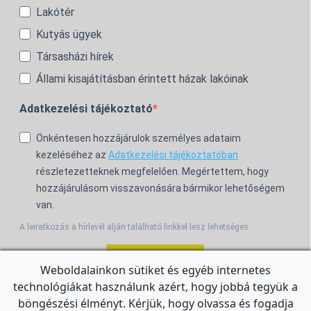
Lakótér
Kutyás ügyek
Társasházi hírek
Állami kisajátításban érintett házak lakóinak
Adatkezelési tájékoztató
Önkéntesen hozzájárulok személyes adataim
kezeléséhez az
Adatkezelési tájékoztatóban
részletezetteknek megfelelően. Megértettem, hogy
hozzájárulásom visszavonására bármikor lehetőségem
van.
A leiratkozás a hírlevél alján található linkkel lesz lehetséges.
Feliratkozom!
Weboldalainkon sütiket és egyéb internetes
technológiákat használunk azért, hogy jobbá tegyük a
For the English Newsletter, click
HERE.
böngészési élményt. Kérjük, hogy olvassa és fogadja