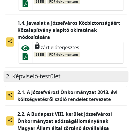
61 KB
PDF dokumentum
Javaslat a Józsefváros Közbiztonságáért
Közalapítvány alapító okiratának
módosítására
share
lock
zárt előterjesztés
61 KB
PDF dokumentum
Képviselő-testület
A Józsefvárosi Önkormányzat 2013. évi
share
költségvetésről szóló rendelet tervezete
A Budapest VIII. kerület Józsefvárosi
Önkormányzat adósságállományának
share
Magyar Állam által történő átvállalása