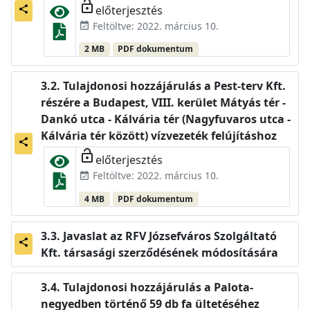
lock_open
előterjesztés
share
Feltöltve: 2022. március 10.
event_available
2 MB
PDF dokumentum
Tulajdonosi hozzájárulás a Pest-terv Kft.
részére a Budapest, VIII. kerület Mátyás tér -
Dankó utca - Kálvária tér (Nagyfuvaros utca -
Kálvária tér között) vízvezeték felújításhoz
share
lock_open
előterjesztés
Feltöltve: 2022. március 10.
event_available
4 MB
PDF dokumentum
Javaslat az RFV Józsefváros Szolgáltató
share
Kft. társasági szerződésének módosítására
Tulajdonosi hozzájárulás a Palota-
negyedben történő 59 db fa ültetéséhez