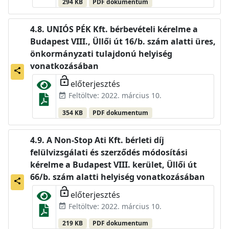
294 KB
PDF dokumentum
UNIÓS PÉK Kft. bérbevételi kérelme a
Budapest VIII., Üllői út 16/b. szám alatti üres,
önkormányzati tulajdonú helyiség
vonatkozásában
share
lock_open
előterjesztés
Feltöltve: 2022. március 10.
event_available
354 KB
PDF dokumentum
A Non-Stop Ati Kft. bérleti díj
felülvizsgálati és szerződés módosítási
kérelme a Budapest VIII. kerület, Üllői út
66/b. szám alatti helyiség vonatkozásában
share
lock_open
előterjesztés
Feltöltve: 2022. március 10.
event_available
219 KB
PDF dokumentum