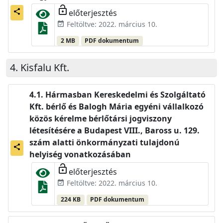
lock_open
előterjesztés
share
Feltöltve: 2022. március 10.
event_available
2 MB
PDF dokumentum
Kisfalu Kft.
Hármasban Kereskedelmi és Szolgáltató
Kft. bérlő és Balogh Mária egyéni vállalkozó
közös kérelme bérlőtársi jogviszony
létesítésére a Budapest VIII., Baross u. 129.
szám alatti önkormányzati tulajdonú
share
helyiség vonatkozásában
lock_open
előterjesztés
Feltöltve: 2022. március 10.
event_available
224 KB
PDF dokumentum