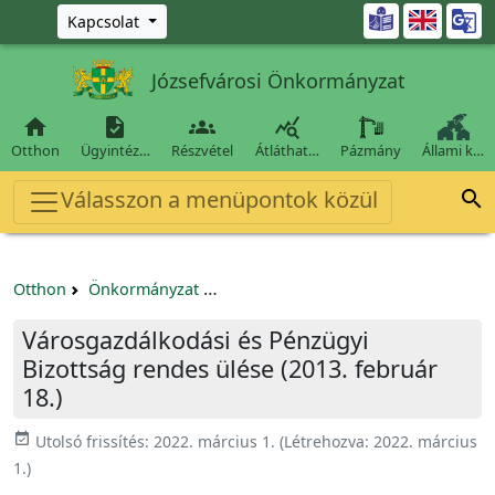
Ugrás a fő tartalomra

Kapcsolat
Józsefvárosi Önkormányzat




Otthon
Ügyintéz…
Részvétel
Átláthat…
Pázmány
Állami k…
Válasszon a menüpontok közül

Otthon
Önkormányzat
Városgazdálkodási és Pénzügyi Bizo
Városgazdálkodási és Pénzügyi
Bizottság rendes ülése (2013. február
18.)
event_available
Utolsó frissítés:
2022. március 1.
(Létrehozva:
2022. március
1.
)