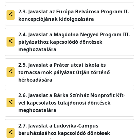
Javaslat az Európa Belvárosa Program II.
share
koncepciójának kidolgozására
Javaslat a Magdolna Negyed Program III.
pályázathoz kapcsolódó döntések
share
meghozatalára
Javaslat a Práter utcai iskola és
tornacsarnok pályázat útján történő
share
bérbeadására
Javaslat a Bárka Színház Nonprofit Kft-
vel kapcsolatos tulajdonosi döntések
share
meghozatalára
Javaslat a Ludovika-Campus
beruházásához kapcsolódó döntések
share