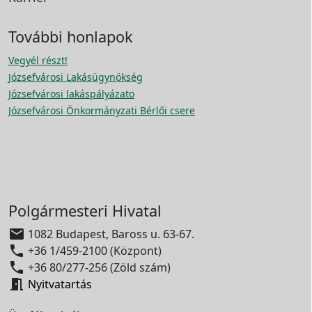
További honlapok
Vegyél részt!
Józsefvárosi Lakásügynökség
Józsefvárosi lakáspályázato
Józsefvárosi Önkormányzati Bérlői csere
Polgármesteri Hivatal

1082 Budapest, Baross u. 63-67.

+36 1/459-2100 (Központ)

+36 80/277-256 (Zöld szám)

Nyitvatartás