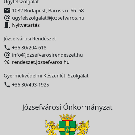
Ügyfélszolgálat

1082 Budapest, Baross u. 66–68.

ugyfelszolgalat@jozsefvaros.hu

Nyitvatartás
Józsefvárosi Rendészet

+36 80/204-618

info@jozsefvarosirendeszet.hu
rendeszet.jozsefvaros.hu
Gyermekvédelmi Készenléti Szolgálat

+36 30/493-1925
Józsefvárosi Önkormányzat