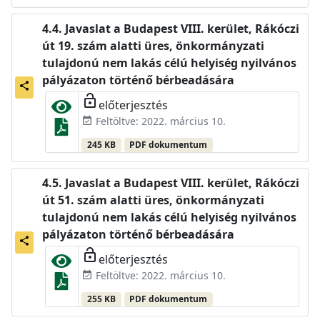
Javaslat a Budapest VIII. kerület, Rákóczi
út 19. szám alatti üres, önkormányzati
tulajdonú nem lakás célú helyiség nyilvános
pályázaton történő bérbeadására
share
lock_open
előterjesztés
Feltöltve: 2022. március 10.
event_available
245 KB
PDF dokumentum
Javaslat a Budapest VIII. kerület, Rákóczi
út 51. szám alatti üres, önkormányzati
tulajdonú nem lakás célú helyiség nyilvános
pályázaton történő bérbeadására
share
lock_open
előterjesztés
Feltöltve: 2022. március 10.
event_available
255 KB
PDF dokumentum