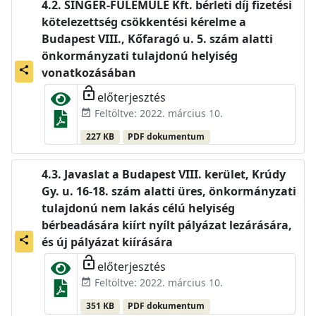
SINGER-FÜLEMÜLE Kft. bérleti díj fizetési
kötelezettség csökkentési kérelme a
Budapest VIII., Kőfaragó u. 5. szám alatti
önkormányzati tulajdonú helyiség
share
vonatkozásában
lock_open
előterjesztés
Feltöltve: 2022. március 10.
event_available
227 KB
PDF dokumentum
Javaslat a Budapest VIII. kerület, Krúdy
Gy. u. 16-18. szám alatti üres, önkormányzati
tulajdonú nem lakás célú helyiség
bérbeadására kiírt nyílt pályázat lezárására,
share
és új pályázat kiírására
lock_open
előterjesztés
Feltöltve: 2022. március 10.
event_available
351 KB
PDF dokumentum