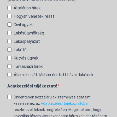
Általános hírek
Hogyan vehetek részt
Civil ügyek
Lakásügynökség
Lakáspályázat
Lakótér
Kutyás ügyek
Társasházi hírek
Állami kisajátításban érintett házak lakóinak
Adatkezelési tájékoztató
Önkéntesen hozzájárulok személyes adataim
kezeléséhez az
Adatkezelési tájékoztatóban
részletezetteknek megfelelően. Megértettem, hogy
hozzájárulásom visszavonására bármikor lehetőségem