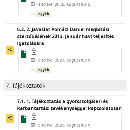
Feltöltve: 2026. augusztus 6.
event_available
egyéb
2. Javaslat Pomázi Dániel megbízási
szerződésének 2013. január havi teljesítés
igazolására
share
lock_open
Feltöltve: 2026. augusztus 6.
event_available
egyéb
Tájékoztatók
1. Tájékoztatás a gyorsszolgálati és
karbantartási tevékenységgel kapcsolatosan
lock_open
share
Feltöltve: 2026. augusztus 6.
event_available