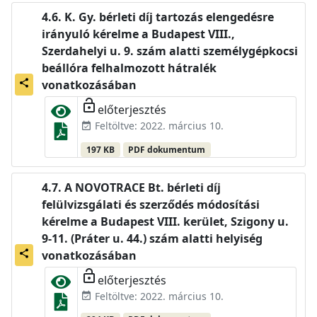
K. Gy. bérleti díj tartozás elengedésre
irányuló kérelme a Budapest VIII.,
Szerdahelyi u. 9. szám alatti személygépkocsi
beállóra felhalmozott hátralék
share
vonatkozásában
lock_open
előterjesztés
Feltöltve: 2022. március 10.
event_available
197 KB
PDF dokumentum
A NOVOTRACE Bt. bérleti díj
felülvizsgálati és szerződés módosítási
kérelme a Budapest VIII. kerület, Szigony u.
9-11. (Práter u. 44.) szám alatti helyiség
share
vonatkozásában
lock_open
előterjesztés
Feltöltve: 2022. március 10.
event_available