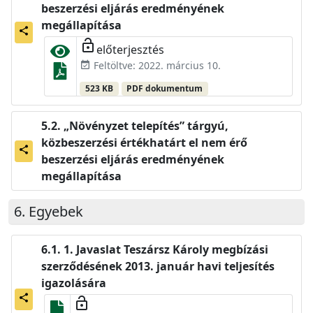
beszerzési eljárás eredményének
megállapítása
share
lock_open
előterjesztés
Feltöltve: 2022. március 10.
event_available
523 KB
PDF dokumentum
„Növényzet telepítés” tárgyú,
közbeszerzési értékhatárt el nem érő
share
beszerzési eljárás eredményének
megállapítása
Egyebek
1. Javaslat Teszársz Károly megbízási
szerződésének 2013. január havi teljesítés
igazolására
share
lock_open