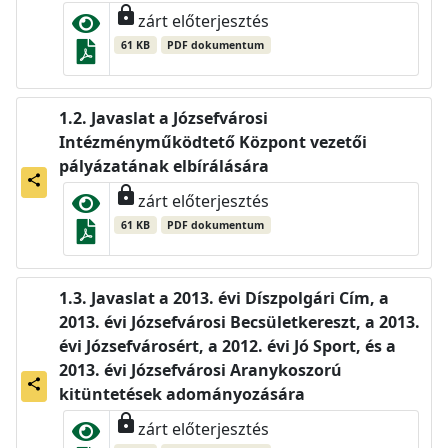
lock
zárt előterjesztés
61 KB
PDF dokumentum
Javaslat a Józsefvárosi
Intézményműködtető Központ vezetői
pályázatának elbírálására
share
lock
zárt előterjesztés
61 KB
PDF dokumentum
Javaslat a 2013. évi Díszpolgári Cím, a
2013. évi Józsefvárosi Becsületkereszt, a 2013.
évi Józsefvárosért, a 2012. évi Jó Sport, és a
2013. évi Józsefvárosi Aranykoszorú
share
kitüntetések adományozására
lock
zárt előterjesztés