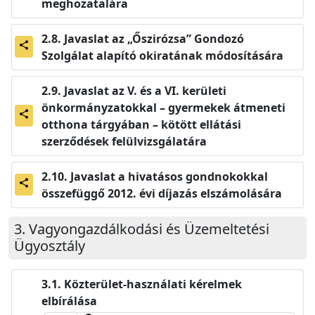
meghozatalára
Javaslat az „Őszirózsa” Gondozó
share
Szolgálat alapító okiratának módosítására
Javaslat az V. és a VI. kerületi
önkormányzatokkal – gyermekek átmeneti
share
otthona tárgyában – kötött ellátási
szerződések felülvizsgálatára
Javaslat a hivatásos gondnokokkal
share
összefüggő 2012. évi díjazás elszámolására
Vagyongazdálkodási és Üzemeltetési
Ügyosztály
Közterület-használati kérelmek
elbírálása