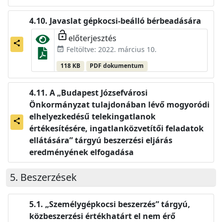
Javaslat gépkocsi-beálló bérbeadására
lock_open
előterjesztés
share
Feltöltve: 2022. március 10.
event_available
118 KB
PDF dokumentum
A „Budapest Józsefvárosi
Önkormányzat tulajdonában lévő mogyoródi
elhelyezkedésű telekingatlanok
share
értékesítésére, ingatlanközvetítői feladatok
ellátására” tárgyú beszerzési eljárás
eredményének elfogadása
Beszerzések
„Személygépkocsi beszerzés” tárgyú,
közbeszerzési értékhatárt el nem érő