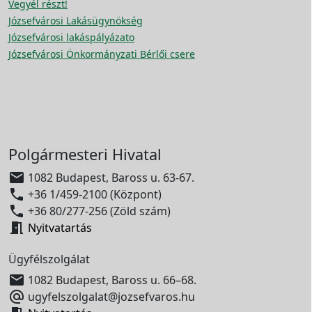
Vegyél részt!
Józsefvárosi Lakásügynökség
Józsefvárosi lakáspályázato
Józsefvárosi Önkormányzati Bérlői csere
Polgármesteri Hivatal

1082 Budapest, Baross u. 63-67.

+36 1/459-2100 (Központ)

+36 80/277-256 (Zöld szám)

Nyitvatartás
Ügyfélszolgálat

1082 Budapest, Baross u. 66–68.

ugyfelszolgalat@jozsefvaros.hu