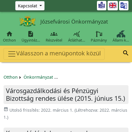
Ugrás a fő tartalomra

Kapcsolat
Józsefvárosi Önkormányzat




Otthon
Ügyintéz…
Részvétel
Átláthat…
Pázmány
Állami k…
Válasszon a menüpontok közül

Otthon
Önkormányzat
Városgazdálkodási és Pénzügyi Bizo
Városgazdálkodási és Pénzügyi
Bizottság rendes ülése (2015. június 15.)
event_available
Utolsó frissítés:
2022. március 1.
(Létrehozva:
2022. március
1.
)