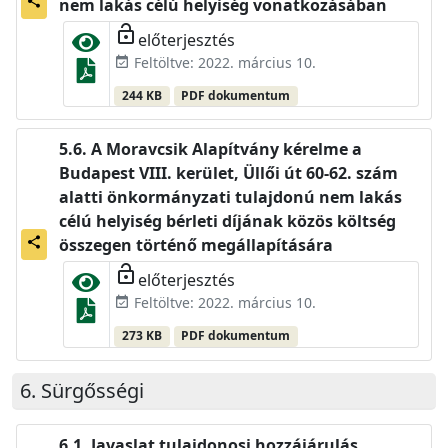
share
nem lakás célú helyiség vonatkozásában
lock_open
előterjesztés
Feltöltve: 2022. március 10.
event_available
244 KB
PDF dokumentum
A Moravcsik Alapítvány kérelme a
Budapest VIII. kerület, Üllői út 60-62. szám
alatti önkormányzati tulajdonú nem lakás
célú helyiség bérleti díjának közös költség
share
összegen történő megállapítására
lock_open
előterjesztés
Feltöltve: 2022. március 10.
event_available
273 KB
PDF dokumentum
Sürgősségi
Javaslat tulajdonosi hozzájárulás