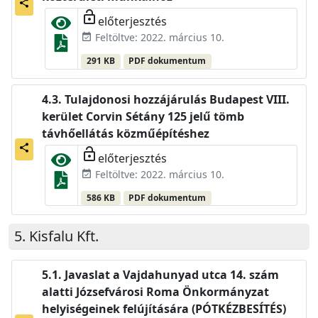
share
lock_open
előterjesztés
Feltöltve: 2022. március 10.
event_available
291 KB
PDF dokumentum
Tulajdonosi hozzájárulás Budapest VIII.
kerület Corvin Sétány 125 jelű tömb
távhőellátás közműépítéshez
share
lock_open
előterjesztés
Feltöltve: 2022. március 10.
event_available
586 KB
PDF dokumentum
Kisfalu Kft.
Javaslat a Vajdahunyad utca 14. szám
alatti Józsefvárosi Roma Önkormányzat
helyiségeinek felújítására (PÓTKÉZBESÍTÉS)