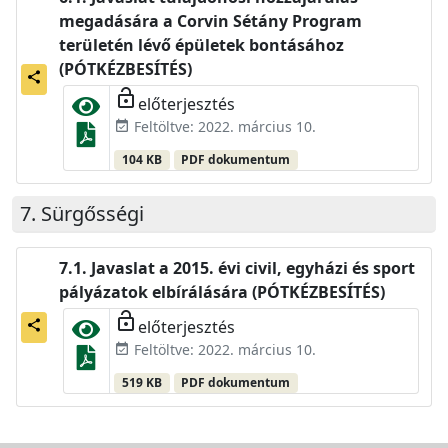
megadására a Corvin Sétány Program
területén lévő épületek bontásához
(PÓTKÉZBESÍTÉS)
share
lock_open
előterjesztés
Feltöltve: 2022. március 10.
event_available
104 KB
PDF dokumentum
Sürgősségi
Javaslat a 2015. évi civil, egyházi és sport
pályázatok elbírálására (PÓTKÉZBESÍTÉS)
lock_open
előterjesztés
share
Feltöltve: 2022. március 10.
event_available
519 KB
PDF dokumentum