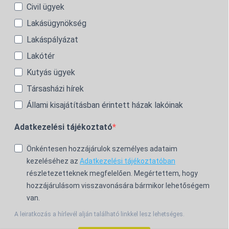
Civil ügyek
Lakásügynökség
Lakáspályázat
Lakótér
Kutyás ügyek
Társasházi hírek
Állami kisajátításban érintett házak lakóinak
Adatkezelési tájékoztató
Önkéntesen hozzájárulok személyes adataim
kezeléséhez az
Adatkezelési tájékoztatóban
részletezetteknek megfelelően. Megértettem, hogy
hozzájárulásom visszavonására bármikor lehetőségem
van.
A leiratkozás a hírlevél alján található linkkel lesz lehetséges.