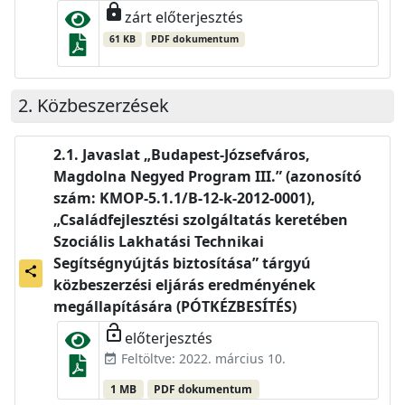
lock
zárt előterjesztés
61 KB
PDF dokumentum
Közbeszerzések
Javaslat „Budapest-Józsefváros,
Magdolna Negyed Program III.” (azonosító
szám: KMOP-5.1.1/B-12-k-2012-0001),
„Családfejlesztési szolgáltatás keretében
Szociális Lakhatási Technikai
Segítségnyújtás biztosítása” tárgyú
share
közbeszerzési eljárás eredményének
megállapítására (PÓTKÉZBESÍTÉS)
lock_open
előterjesztés
Feltöltve: 2022. március 10.
event_available
1 MB
PDF dokumentum