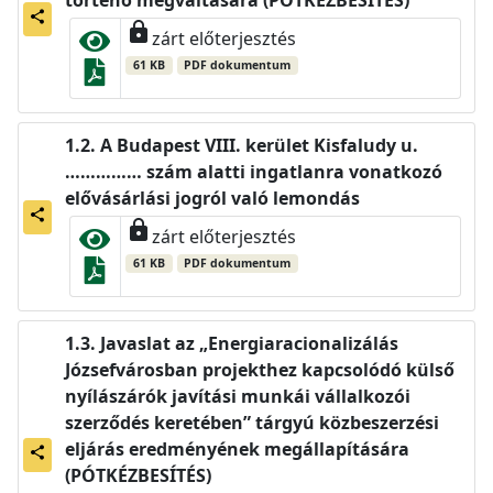
történő megváltására (PÓTKÉZBESÍTÉS)
share
lock
zárt előterjesztés
61 KB
PDF dokumentum
A Budapest VIII. kerület Kisfaludy u.
…………… szám alatti ingatlanra vonatkozó
elővásárlási jogról való lemondás
share
lock
zárt előterjesztés
61 KB
PDF dokumentum
Javaslat az „Energiaracionalizálás
Józsefvárosban projekthez kapcsolódó külső
nyílászárók javítási munkái vállalkozói
szerződés keretében” tárgyú közbeszerzési
eljárás eredményének megállapítására
share
(PÓTKÉZBESÍTÉS)