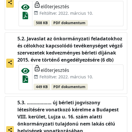
share
lock_open
előterjesztés
Feltöltve: 2022. március 10.
event_available
508 KB
PDF dokumentum
Javaslat az önkormányzati feladatokhoz
és célokhoz kapcsolódó tevékenységet végző
szervezetek kedvezményes bérleti díjának
2015. évre történő engedélyezésére (6 db)
share
lock_open
előterjesztés
Feltöltve: 2022. március 10.
event_available
449 KB
PDF dokumentum
……………… új bérleti jogviszony
létesítésére vonatkozó kérelme a Budapest
VIII. kerület, Lujza u. 16. szám alatti
önkormányzati tulajdonú nem lakás célú
share
helyiségek vonatkozásában