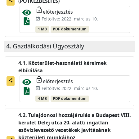
(PÓTKÉZBESÍTÉS)
lock_open
előterjesztés
Feltöltve: 2022. március 10.
event_available
1 MB
PDF dokumentum
Gazdálkodási Ügyosztály
Közterület-használati kérelmek
elbírálása
lock_open
előterjesztés
share
Feltöltve: 2022. március 10.
event_available
4 MB
PDF dokumentum
Tulajdonosi hozzájárulás a Budapest VIII.
kerület Delej utca 20. alatti ingatlan
esővízlevezető vezetékek javításának
közterületi munkáihoz