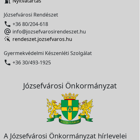

Nyitvatartás
Józsefvárosi Rendészet

+36 80/204-618

info@jozsefvarosirendeszet.hu
rendeszet.jozsefvaros.hu
Gyermekvédelmi Készenléti Szolgálat

+36 30/493-1925
Józsefvárosi Önkormányzat
A Józsefvárosi Önkormányzat hírlevelei