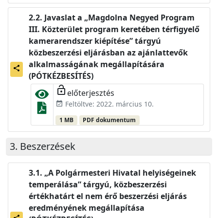
Javaslat a „Magdolna Negyed Program
III. Közterület program keretében térfigyelő
kamerarendszer kiépítése” tárgyú
közbeszerzési eljárásban az ajánlattevők
alkalmasságának megállapítására
share
(PÓTKÉZBESÍTÉS)
lock_open
előterjesztés
Feltöltve: 2022. március 10.
event_available
1 MB
PDF dokumentum
Beszerzések
„A Polgármesteri Hivatal helyiségeinek
temperálása” tárgyú, közbeszerzési
értékhatárt el nem érő beszerzési eljárás
eredményének megállapítása
share