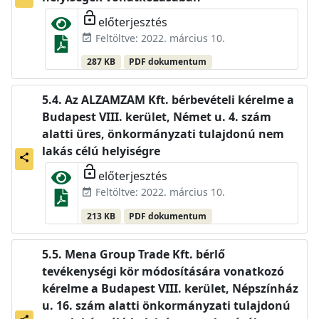
lock_open
előterjesztés
Feltöltve: 2022. március 10.
event_available
287 KB
PDF dokumentum
Az ALZAMZAM Kft. bérbevételi kérelme a
Budapest VIII. kerület, Német u. 4. szám
alatti üres, önkormányzati tulajdonú nem
lakás célú helyiségre
share
lock_open
előterjesztés
Feltöltve: 2022. március 10.
event_available
213 KB
PDF dokumentum
Mena Group Trade Kft. bérlő
tevékenységi kör módosítására vonatkozó
kérelme a Budapest VIII. kerület, Népszínház
u. 16. szám alatti önkormányzati tulajdonú