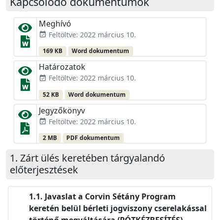
Kapcsolódó dokumentumok
Meghívó
Feltöltve: 2022 március 10.
event_available
169 KB
Word dokumentum
Határozatok
Feltöltve: 2022 március 10.
event_available
52 KB
Word dokumentum
Jegyzőkönyv
Feltöltve: 2022 március 10.
event_available
2 MB
PDF dokumentum
Zárt ülés keretében tárgyalandó
előterjesztések
Javaslat a Corvin Sétány Program
keretén belül bérleti jogviszony cserelakással