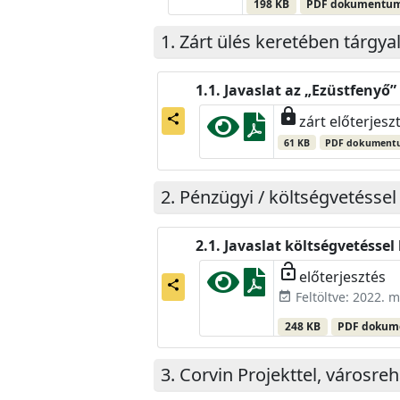
198 KB
PDF dokumentu
Zárt ülés keretében tárgya
Javaslat az „Ezüstfenyő
lock
share
zárt előterjesz
61 KB
PDF dokument
Pénzügyi / költségvetéssel
Javaslat költségvetésse
lock_open
előterjesztés
share
Feltöltve: 2022. m
event_available
248 KB
PDF doku
Corvin Projekttel, városreh