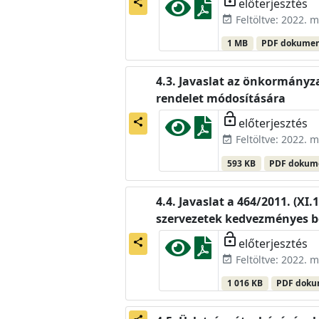
előterjesztés
share
Feltöltve: 2022. m
event_available
1 MB
PDF dokume
Javaslat az önkormányzat
rendelet módosítására
lock_open
előterjesztés
share
Feltöltve: 2022. m
event_available
593 KB
PDF doku
Javaslat a 464/2011. (XI
szervezetek kedvezményes bér
lock_open
előterjesztés
share
Feltöltve: 2022. m
event_available
1 016 KB
PDF dok