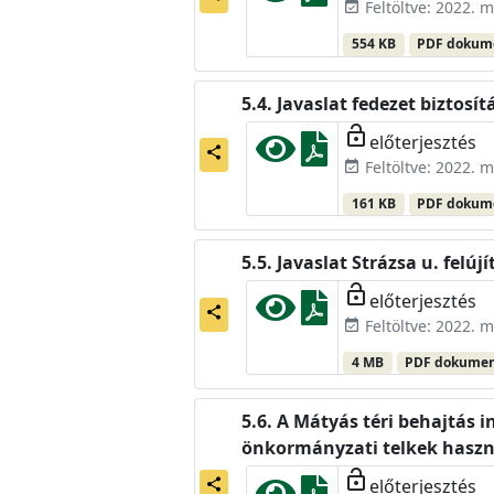
Feltöltve: 2022. m
event_available
554 KB
PDF doku
Javaslat fedezet biztos
lock_open
előterjesztés
share
Feltöltve: 2022. m
event_available
161 KB
PDF doku
Javaslat Strázsa u. felúj
lock_open
előterjesztés
share
Feltöltve: 2022. m
event_available
4 MB
PDF dokume
A Mátyás téri behajtás i
önkormányzati telkek haszn
lock_open
előterjesztés
share