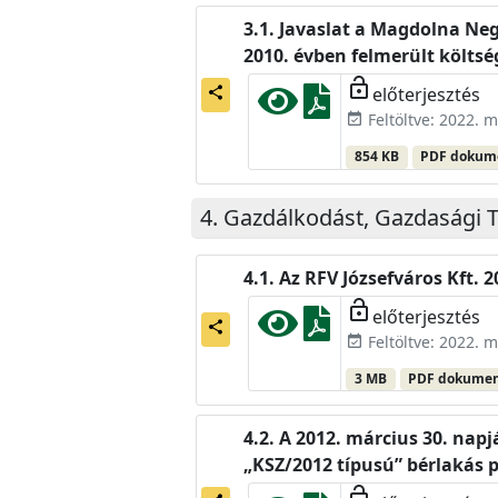
Javaslat a Magdolna Neg
2010. évben felmerült költsé
lock_open
előterjesztés
share
Feltöltve: 2022. m
event_available
854 KB
PDF doku
Gazdálkodást, Gazdasági T
Az RFV Józsefváros Kft.
lock_open
előterjesztés
share
Feltöltve: 2022. m
event_available
3 MB
PDF dokume
A 2012. március 30. napj
„KSZ/2012 típusú” bérlakás p
lock_open