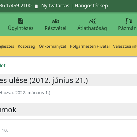
36 1/459-2100
Nyitvatartás
|
Hangostérkép




Ügyintézés
Részvétel
Átláthatóság
Pázmán
jlesztés
Közösség
Önkormányzat
Polgármesteri Hivatal
Választási in
let
s ülése (2012. június 21.)
ehozva:
2022. március 1.
)
umok
 10.