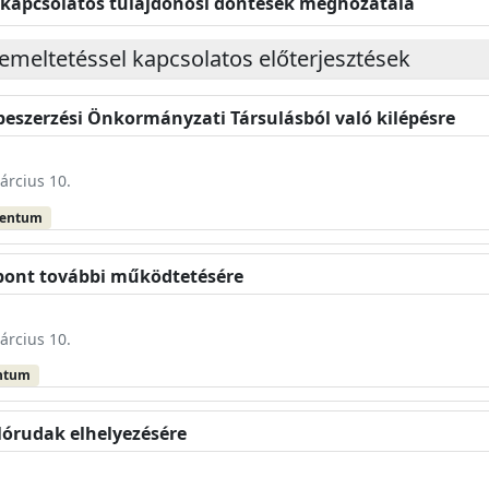
 kapcsolatos tulajdonosi döntések meghozatala
emeltetéssel kapcsolatos előterjesztések
-beszerzési Önkormányzati Társulásból való kilépésre
árcius 10.
mentum
özpont további működtetésére
árcius 10.
ntum
zlórudak elhelyezésére