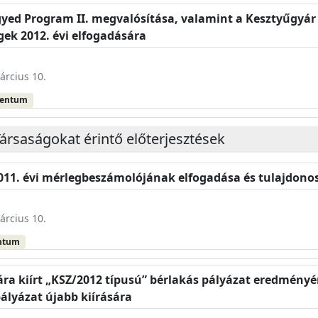
yed Program II. megvalósítása, valamint a Kesztyűgyár
gek 2012. évi elfogadására
árcius 10.
mentum
ársaságokat érintő előterjesztések
 2011. évi mérlegbeszámolójának elfogadása és tulajdon
árcius 10.
ntum
ára kiírt „KSZ/2012 típusú” bérlakás pályázat eredményé
ályázat újabb kiírására