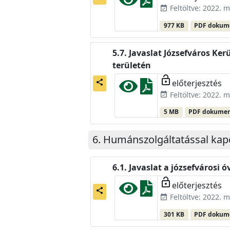
Feltöltve: 2022. m
event_available
977 KB
PDF doku
Javaslat Józsefváros Ker
területén
lock_open
előterjesztés
share
Feltöltve: 2022. m
event_available
5 MB
PDF dokume
Humánszolgáltatással kapc
Javaslat a józsefvárosi
lock_open
előterjesztés
share
Feltöltve: 2022. m
event_available
301 KB
PDF doku