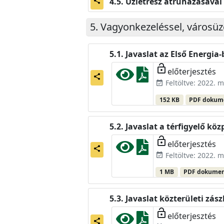
Üzletrész átruházásával
share
Vagyonkezeléssel, városüz
Javaslat az Első Energia
lock_open
előterjesztés
share
Feltöltve: 2022. m
event_available
152 KB
PDF doku
Javaslat a térfigyelő k
lock_open
előterjesztés
share
Feltöltve: 2022. m
event_available
1 MB
PDF dokume
Javaslat közterületi zás
lock_open
előterjesztés
share