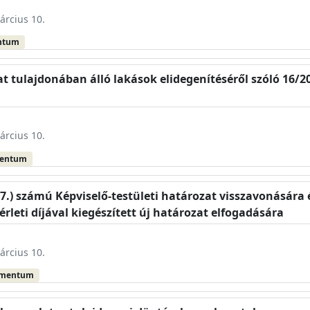
árcius 10.
ntum
 tulajdonában álló lakások elidegenítéséről szóló 16/20
árcius 10.
mentum
.17.) számú Képviselő-testületi határozat visszavonására 
leti díjával kiegészített új határozat elfogadására
árcius 10.
umentum