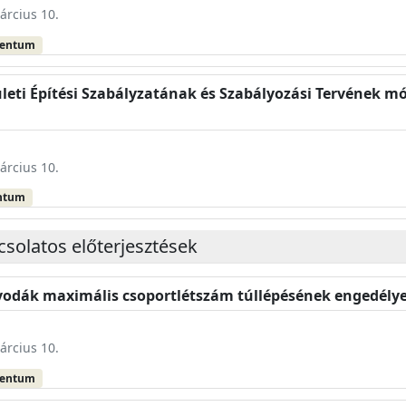
árcius 10.
mentum
ületi Építési Szabályzatának és Szabályozási Tervének 
árcius 10.
ntum
solatos előterjesztések
 óvodák maximális csoportlétszám túllépésének engedély
árcius 10.
mentum