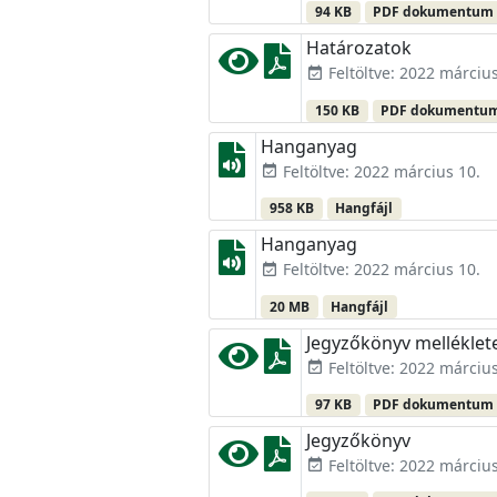
94 KB
PDF dokumentum
Határozatok
Feltöltve: 2022 március
event_available
150 KB
PDF dokumentu
Hanganyag
Feltöltve: 2022 március 10.
event_available
958 KB
Hangfájl
Hanganyag
Feltöltve: 2022 március 10.
event_available
20 MB
Hangfájl
Jegyzőkönyv melléklet
Feltöltve: 2022 március
event_available
97 KB
PDF dokumentum
Jegyzőkönyv
Feltöltve: 2022 március
event_available