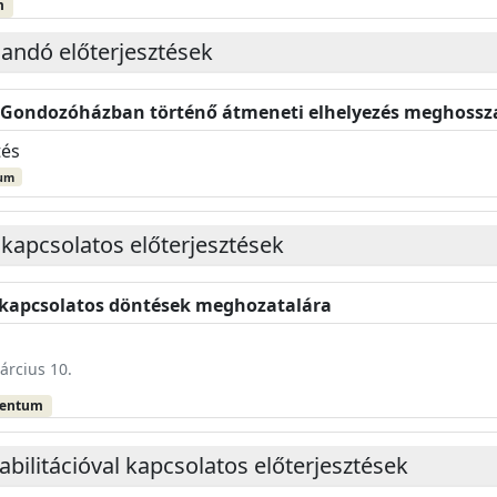
m
landó előterjesztések
” Gondozóházban történő átmeneti elhelyezés meghossz
tés
um
 kapcsolatos előterjesztések
l kapcsolatos döntések meghozatalára
árcius 10.
mentum
abilitációval kapcsolatos előterjesztések