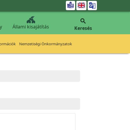


y
Állami kisajátítás
Keresés
formációk
Nemzetiségi Önkormányzatok