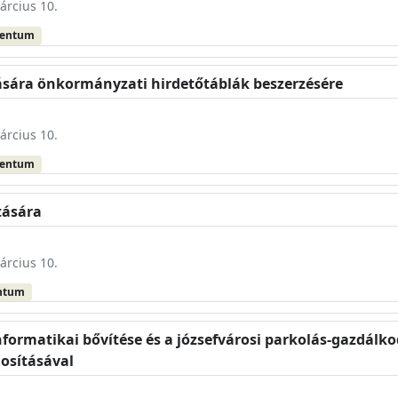
árcius 10.
mentum
ítására önkormányzati hirdetőtáblák beszerzésére
árcius 10.
mentum
ítására
árcius 10.
ntum
nformatikai bővítése és a józsefvárosi parkolás-gazdálko
osításával