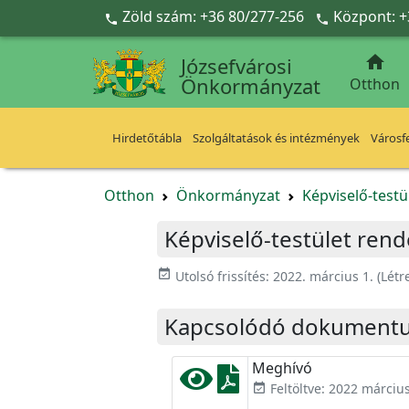
Ugrás a fő tartalomra
Zöld szám: +36 80/277-256
Központ: +



Józsefvárosi
Önkormányzat
Otthon
Hirdetőtábla
Szolgáltatások és intézmények
Városfe
Otthon
Önkormányzat
Képviselő-testü
Képviselő-testület rende
event_available
Utolsó frissítés:
2022. március 1.
(Létr
Kapcsolódó dokument
Meghívó
Feltöltve: 2022 március
event_available