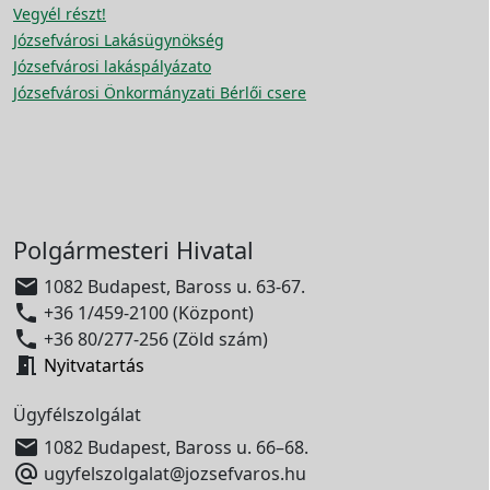
Vegyél részt!
Józsefvárosi Lakásügynökség
Józsefvárosi lakáspályázato
Józsefvárosi Önkormányzati Bérlői csere
Polgármesteri Hivatal

1082 Budapest, Baross u. 63-67.

+36 1/459-2100 (Központ)

+36 80/277-256 (Zöld szám)

Nyitvatartás
Ügyfélszolgálat

1082 Budapest, Baross u. 66–68.

ugyfelszolgalat@jozsefvaros.hu