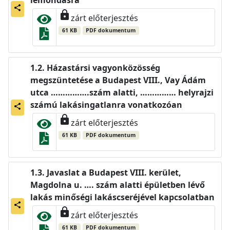
lemondásra
share
lock
zárt előterjesztés
61 KB
PDF dokumentum
Házastársi vagyonközösség
megszüntetése a Budapest VIII., Vay Ádám
utca …………….szám alatti, …………… helyrajzi
számú lakásingatlanra vonatkozóan
share
lock
zárt előterjesztés
61 KB
PDF dokumentum
Javaslat a Budapest VIII. kerület,
Magdolna u. …. szám alatti épületben lévő
lakás minőségi lakáscseréjével kapcsolatban
share
lock
zárt előterjesztés
61 KB
PDF dokumentum