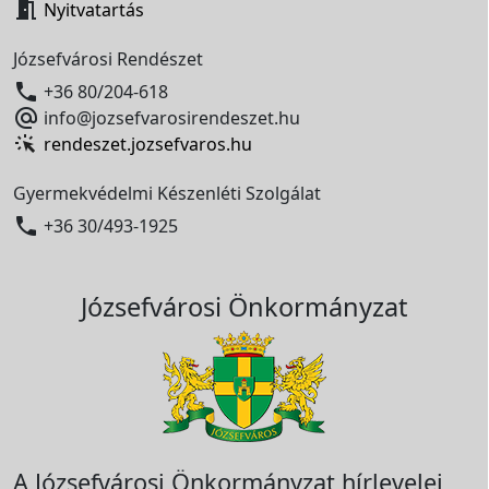

Nyitvatartás
Józsefvárosi Rendészet

+36 80/204-618

info@jozsefvarosirendeszet.hu
rendeszet.jozsefvaros.hu
Gyermekvédelmi Készenléti Szolgálat

+36 30/493-1925
Józsefvárosi Önkormányzat
A Józsefvárosi Önkormányzat hírlevelei