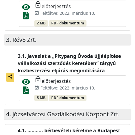
lock_open
előterjesztés
Feltöltve: 2022. március 10.
event_available
2 MB
PDF dokumentum
Rév8 Zrt.
Javaslat a „Pitypang Óvoda újjáépítése
vállalkozási szerződés keretében” tárgyú
közbeszerzési eljárás megindítására
share
lock_open
előterjesztés
Feltöltve: 2022. március 10.
event_available
5 MB
PDF dokumentum
Józsefvárosi Gazdálkodási Központ Zrt.
……….. bérbevételi kérelme a Budapest