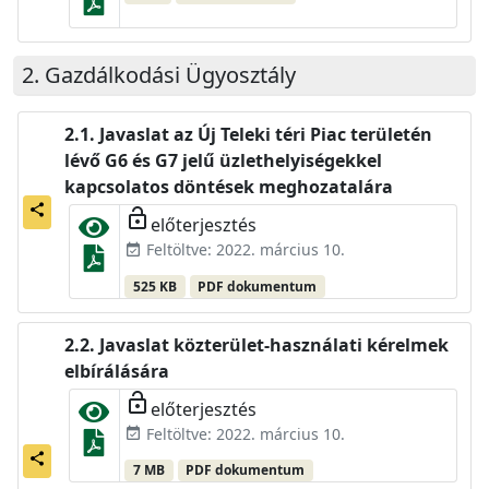
Gazdálkodási Ügyosztály
Javaslat az Új Teleki téri Piac területén
lévő G6 és G7 jelű üzlethelyiségekkel
kapcsolatos döntések meghozatalára
share
lock_open
előterjesztés
Feltöltve: 2022. március 10.
event_available
525 KB
PDF dokumentum
Javaslat közterület-használati kérelmek
elbírálására
lock_open
előterjesztés
Feltöltve: 2022. március 10.
event_available
share
7 MB
PDF dokumentum