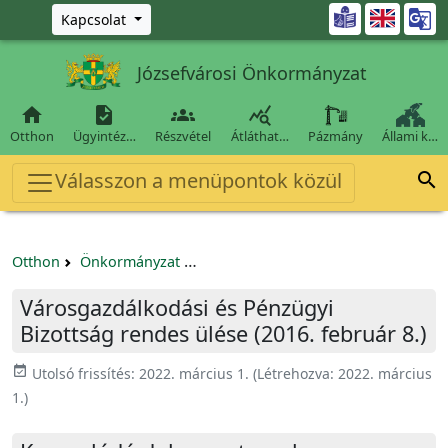
Ugrás a fő tartalomra

Kapcsolat
Józsefvárosi Önkormányzat




Otthon
Ügyintéz…
Részvétel
Átláthat…
Pázmány
Állami k…
Válasszon a menüpontok közül

Otthon
Önkormányzat
Városgazdálkodási és Pénzügyi Bizo
Városgazdálkodási és Pénzügyi
Bizottság rendes ülése (2016. február 8.)
event_available
Utolsó frissítés:
2022. március 1.
(Létrehozva:
2022. március
1.
)