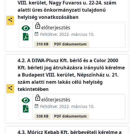
VIII. kerület, Nagy Fuvaros u. 22-24. szám
alatti üres önkormányzati tulajdonú
helyiség vonatkozásában
share
lock_open
előterjesztés
Feltöltve: 2022. március 10.
event_available
310 KB
PDF dokumentum
A DIWA-Plusz Kft. bérlő és a Color 2000
Kft. bérleti jog átruházásra irányuló kérelme
a Budapest VIII. kerület, Népszínház u. 21.
szám alatti nem lakás célú helyiség
share
tekintetében
lock_open
előterjesztés
Feltöltve: 2022. március 10.
event_available
538 KB
PDF dokumentum
Móricz Kebab Kft. bérbevételi kérelme a