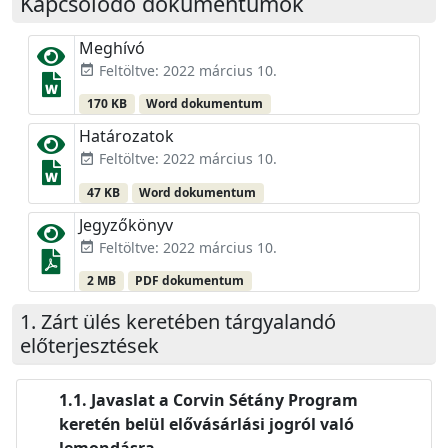
Kapcsolódó dokumentumok
Meghívó
Feltöltve: 2022 március 10.
event_available
170 KB
Word dokumentum
Határozatok
Feltöltve: 2022 március 10.
event_available
47 KB
Word dokumentum
Jegyzőkönyv
Feltöltve: 2022 március 10.
event_available
2 MB
PDF dokumentum
Zárt ülés keretében tárgyalandó
előterjesztések
Javaslat a Corvin Sétány Program
keretén belül elővásárlási jogról való