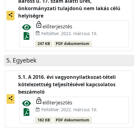
Baross u. 17. szám alatti üres,
önkormányzati tulajdonú nem lakás célú
share
helyiségre
lock_open
előterjesztés
Feltöltve: 2022. március 10.
event_available
247 KB
PDF dokumentum
Egyebek
A 2016. évi vagyonnyilatkozat-tételi
kötelezettség teljesítésével kapcsolatos
beszámoló
share
lock_open
előterjesztés
Feltöltve: 2022. március 10.
event_available
182 KB
PDF dokumentum