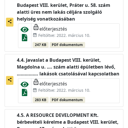
Budapest VIII. kerület, Práter u. 58. szám
alatti üres nem lakás céljára szolgáló
helyiség vonatkozásában
share
lock_open
előterjesztés
Feltöltve: 2022. március 10.
event_available
247 KB
PDF dokumentum
Javaslat a Budapest VIII. kerület,
Magdolna u. …. szám alatti épületben lévő,
……………. lakások csatolásával kapcsolatban
share
lock_open
előterjesztés
Feltöltve: 2022. március 10.
event_available
283 KB
PDF dokumentum
A RESOURCE DEVELOPMENT Kft.
bérbevételi kérelme a Budapest VIII. kerület,