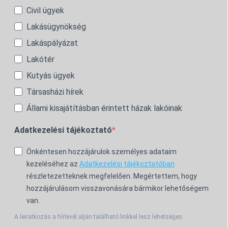
Civil ügyek
Lakásügynökség
Lakáspályázat
Lakótér
Kutyás ügyek
Társasházi hírek
Állami kisajátításban érintett házak lakóinak
Adatkezelési tájékoztató
Önkéntesen hozzájárulok személyes adataim
kezeléséhez az
Adatkezelési tájékoztatóban
részletezetteknek megfelelően. Megértettem, hogy
hozzájárulásom visszavonására bármikor lehetőségem
van.
A leiratkozás a hírlevél alján található linkkel lesz lehetséges.