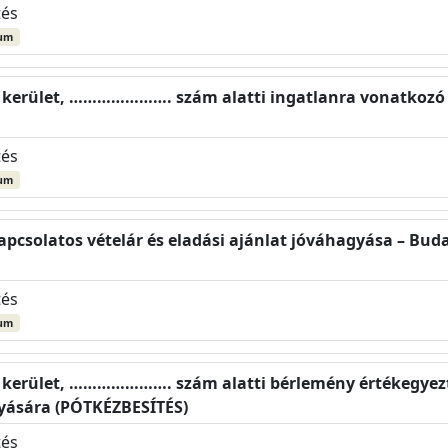
tés
um
I. kerület, …………………. szám alatti ingatlanra vonatkozó e
tés
um
apcsolatos vételár és eladási ajánlat jóváhagyása – Budap
tés
um
I. kerület, …………………. szám alatti bérlemény értékegyezt
yására (PÓTKÉZBESÍTÉS)
tés