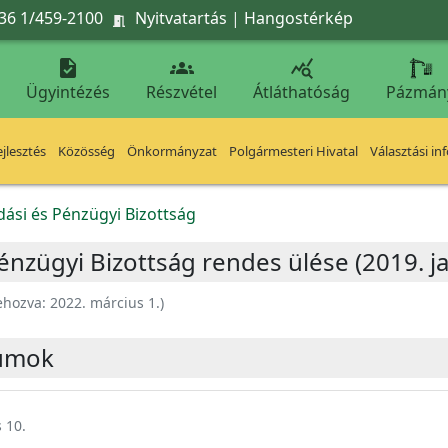
36 1/459-2100
Nyitvatartás
|
Hangostérkép




Ügyintézés
Részvétel
Átláthatóság
Pázmán
jlesztés
Közösség
Önkormányzat
Polgármesteri Hivatal
Választási in
ási és Pénzügyi Bizottság
nzügyi Bizottság rendes ülése (2019. ja
ehozva:
2022. március 1.
)
umok
 10.