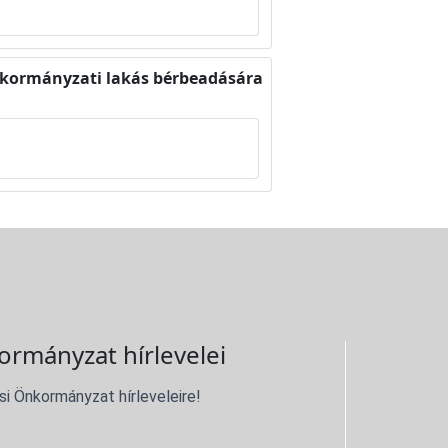
önkormányzati lakás bérbeadására
ormányzat hírlevelei
si Önkormányzat hírleveleire!