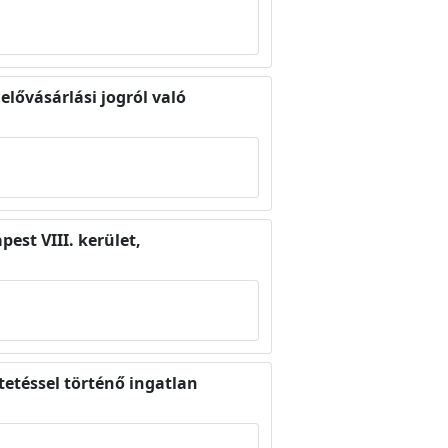
lővásárlási jogról való
est VIII. kerület,
etéssel történő ingatlan