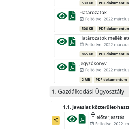
539 KB
PDF dokumentu
Határozatok
Feltöltve: 2022 március
event_available
506 KB
PDF dokumentu
Határozatok melléklet
Feltöltve: 2022 március
event_available
865 KB
PDF dokumentu
Jegyzőkönyv
Feltöltve: 2022 március
event_available
2 MB
PDF dokumentum
Gazdálkodási Ügyosztály
Javaslat közterület-hasz
lock_open
előterjesztés
share
Feltöltve: 2022. m
event_available