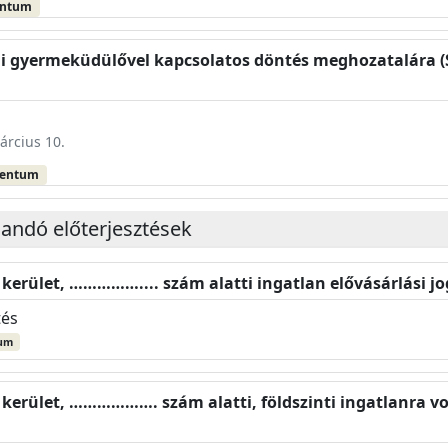
entum
edi gyermeküdülővel kapcsolatos döntés meghozatalára
árcius 10.
mentum
landó előterjesztések
. kerület, …………….... szám alatti ingatlan elővásárlási j
tés
um
. kerület, ………………. szám alatti, földszinti ingatlanra vo