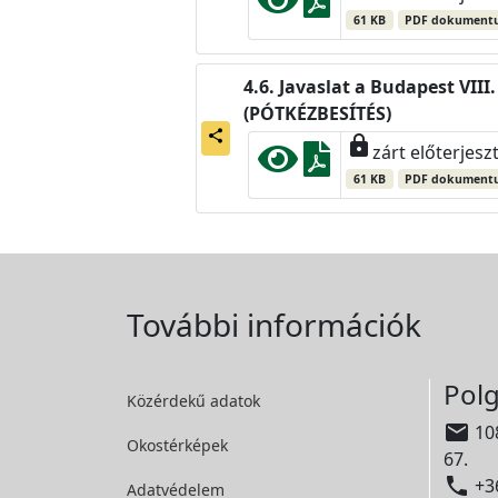
61 KB
PDF dokument
Javaslat a Budapest VII
(PÓTKÉZBESÍTÉS)
share
lock
zárt előterjesz
61 KB
PDF dokument
További információk
Polg
Közérdekű adatok

108
Okostérképek
67.

+36
Adatvédelem