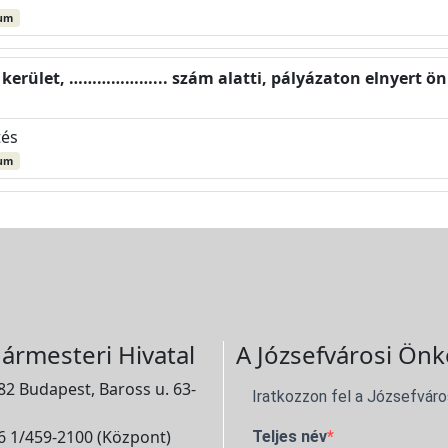
um
I. kerület, ………………... szám alatti, pályázaton elnyert 
tés
um
ármesteri Hivatal
A Józsefvárosi Önk
2 Budapest, Baross u. 63-
Iratkozzon fel a Józsefváro
 1/459-2100 (Központ)
Teljes név