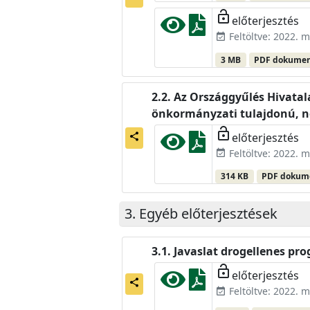
lock_open
előterjesztés
Feltöltve: 2022. m
event_available
3 MB
PDF dokume
Az Országgyűlés Hivatala 
önkormányzati tulajdonú, ne
lock_open
előterjesztés
share
Feltöltve: 2022. m
event_available
314 KB
PDF doku
Egyéb előterjesztések
Javaslat drogellenes p
lock_open
előterjesztés
share
Feltöltve: 2022. m
event_available