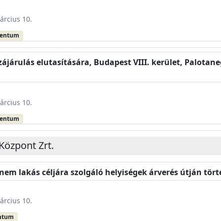
árcius 10.
mentum
zájárulás elutasítására, Budapest VIII. kerület, Palotan
árcius 10.
mentum
Központ Zrt.
 nem lakás céljára szolgáló helyiségek árverés útján tör
árcius 10.
ntum