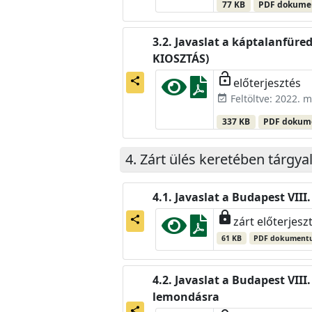
77 KB
PDF dokum
Javaslat a káptalanfür
KIOSZTÁS)
lock_open
előterjesztés
share
Feltöltve: 2022. m
event_available
337 KB
PDF doku
Zárt ülés keretében tárgya
Javaslat a Budapest VIII
lock
share
zárt előterjesz
61 KB
PDF dokument
Javaslat a Budapest VIII
lemondásra
share