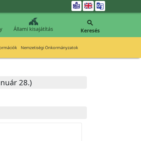


y
Állami kisajátítás
Keresés
formációk
Nemzetiségi Önkormányzatok
nuár 28.)