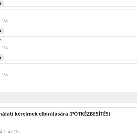
m
 10.
m
e
 10.
m
 10.
nálati kérelmek elbírálására (PÓTKÉZBESÍTÉS)
árcius 10.