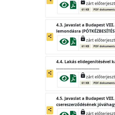
lock
zárt előterjesz
61 KB
PDF dokument
Javaslat a Budapest VII
lemondásra (PÓTKÉZBESÍTÉS
share
lock
zárt előterjesz
61 KB
PDF dokument
Lakás elidegenítésével k
………………………………
share
lock
zárt előterjesz
61 KB
PDF dokument
Javaslat a Budapest VII
csereszerződésének jóváhag
share
lock
zárt előterjesz