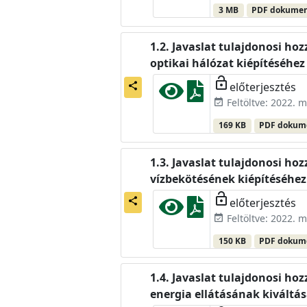
3 MB
PDF dokume
Javaslat tulajdonosi hoz
optikai hálózat kiépítéséhez
lock_open
előterjesztés
share
Feltöltve: 2022. m
event_available
169 KB
PDF doku
Javaslat tulajdonosi hoz
vízbekötésének kiépítéséhez
lock_open
előterjesztés
share
Feltöltve: 2022. m
event_available
150 KB
PDF doku
Javaslat tulajdonosi hoz
energia ellátásának kiváltá