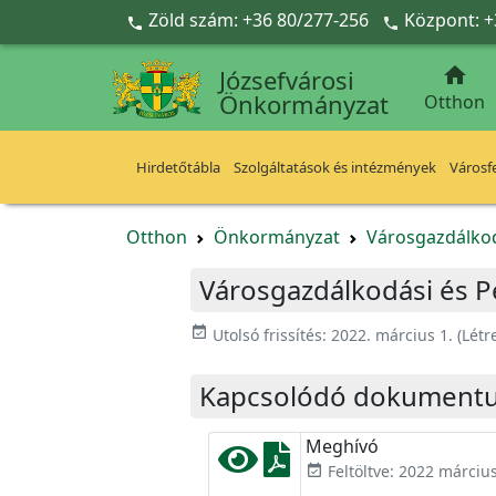
Ugrás a fő tartalomra
Zöld szám: +36 80/277-256
Központ: +



Józsefvárosi
Önkormányzat
Otthon
Hirdetőtábla
Szolgáltatások és intézmények
Városfe
Otthon
Önkormányzat
Városgazdálkod
Városgazdálkodási és Pé
event_available
Utolsó frissítés:
2022. március 1.
(Létr
Kapcsolódó dokument
Meghívó
Feltöltve: 2022 március
event_available