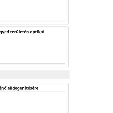
egyed területén optikai
ténő elidegenítésére