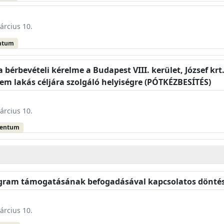
árcius 10.
ntum
bérbevételi kérelme a Budapest VIII. kerület, József krt.
m lakás céljára szolgáló helyiségre (PÓTKÉZBESÍTÉS)
árcius 10.
mentum
rogram támogatásának befogadásával kapcsolatos dönt
árcius 10.