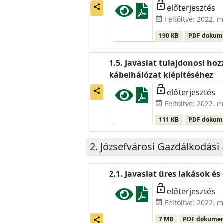
lock_open
előterjesztés
share
Feltöltve: 2022. m
event_available
190 KB
PDF doku
Javaslat tulajdonosi hoz
kábelhálózat kiépítéséhez
lock_open
előterjesztés
share
Feltöltve: 2022. m
event_available
111 KB
PDF doku
Józsefvárosi Gazdálkodási 
Javaslat üres lakások és
lock_open
előterjesztés
Feltöltve: 2022. m
event_available
7 MB
PDF dokume
share