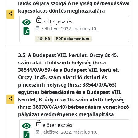
lakás céljára szolgáló helyiség bérbeadásával
kapcsolatos döntés meghozatalára
share
lock_open
előterjesztés
Feltöltve: 2022. március 10.
event_available
161 KB
PDF dokumentum
A Budapest VIII. kerület, Orczy út 45.
szám alatti földszinti helyiség (hrsz:
38544/0/A/59) és a Budapest VIII. kerület,
Orczy út 45. szám alatti földszinti és
pinceszinti helyiség (hrsz: 38544/0/A/63)
együttes bérbeadására és a Budapest VIII.
share
kerület, Krúdy utca 16. szám alatti helyiség
(hrsz: 36670/0/A/40) bérbeadására vonatkozó
pályázat eredményének megállapítása
lock_open
előterjesztés
Feltöltve: 2022. március 10.
event_available