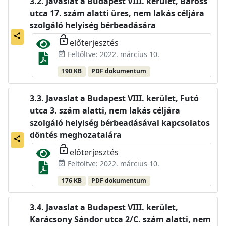
Javaslat a Budapest VIII. kerület, Baross
utca 17. szám alatti üres, nem lakás céljára
szolgáló helyiség bérbeadására
share
lock_open
előterjesztés
Feltöltve: 2022. március 10.
event_available
190 KB
PDF dokumentum
Javaslat a Budapest VIII. kerület, Futó
utca 3. szám alatti, nem lakás céljára
szolgáló helyiség bérbeadásával kapcsolatos
döntés meghozatalára
share
lock_open
előterjesztés
Feltöltve: 2022. március 10.
event_available
176 KB
PDF dokumentum
Javaslat a Budapest VIII. kerület,
Karácsony Sándor utca 2/C. szám alatti, nem