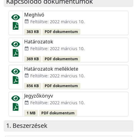
Kapcsolódó dokumentumok
Meghívó
Feltöltve: 2022 március 10.
event_available
363 KB
PDF dokumentum
Határozatok
Feltöltve: 2022 március 10.
event_available
369 KB
PDF dokumentum
Határozatok melléklete
Feltöltve: 2022 március 10.
event_available
856 KB
PDF dokumentum
Jegyzőkönyv
Feltöltve: 2022 március 10.
event_available
1 MB
PDF dokumentum
Beszerzések