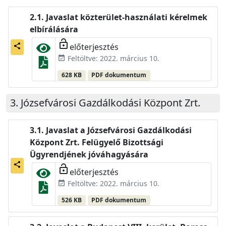
Javaslat közterület-használati kérelmek
elbírálására
lock_open
előterjesztés
share
Feltöltve: 2022. március 10.
event_available
628 KB
PDF dokumentum
Józsefvárosi Gazdálkodási Központ Zrt.
Javaslat a Józsefvárosi Gazdálkodási
Központ Zrt. Felügyelő Bizottsági
Ügyrendjének jóváhagyására
share
lock_open
előterjesztés
Feltöltve: 2022. március 10.
event_available
526 KB
PDF dokumentum