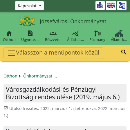
Ugrás a fő tartalomra

Kapcsolat
Józsefvárosi Önkormányzat




Otthon
Ügyintéz…
Részvétel
Átláthat…
Pázmány
Állami k…
Válasszon a menüpontok közül

Otthon
Önkormányzat
Városgazdálkodási és Pénzügyi Bizo
Városgazdálkodási és Pénzügyi
Bizottság rendes ülése (2019. május 6.)
event_available
Utolsó frissítés:
2022. március 1.
(Létrehozva:
2022. március
1.
)