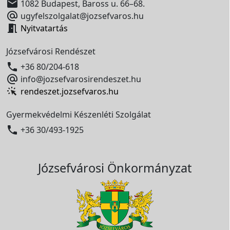

1082 Budapest, Baross u. 66–68.

ugyfelszolgalat@jozsefvaros.hu

Nyitvatartás
Józsefvárosi Rendészet

+36 80/204-618

info@jozsefvarosirendeszet.hu
rendeszet.jozsefvaros.hu
Gyermekvédelmi Készenléti Szolgálat

+36 30/493-1925
Józsefvárosi Önkormányzat