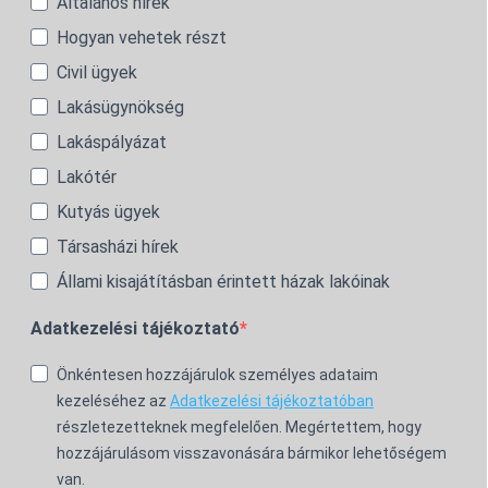
Általános hírek
Hogyan vehetek részt
Civil ügyek
Lakásügynökség
Lakáspályázat
Lakótér
Kutyás ügyek
Társasházi hírek
Állami kisajátításban érintett házak lakóinak
Adatkezelési tájékoztató
Önkéntesen hozzájárulok személyes adataim
kezeléséhez az
Adatkezelési tájékoztatóban
részletezetteknek megfelelően. Megértettem, hogy
hozzájárulásom visszavonására bármikor lehetőségem
van.