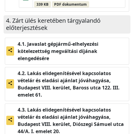
339 KB
PDF dokumentum
Zárt ülés keretében tárgyalandó
előterjesztések
Javaslat gépjármű-elhelyezési
kötelezettség megváltási díjának
share
elengedésére
Lakás elidegenítésével kapcsolatos
vételár és eladási ajánlat jóváhagyása,
share
Budapest VIII. kerület, Baross utca 122. III.
emelet 61.
Lakás elidegenítésével kapcsolatos
vételár és eladási ajánlat jóváhagyása,
share
Budapest VIII. kerület, Diószegi Sámuel utca
44/A. I. emelet 20.