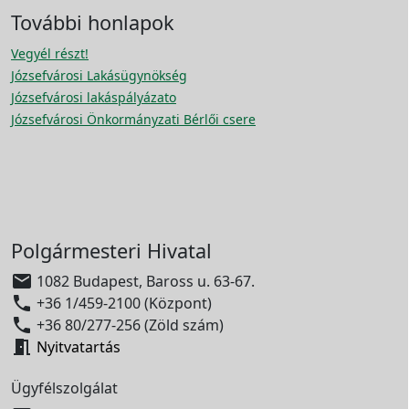
További honlapok
Vegyél részt!
Józsefvárosi Lakásügynökség
Józsefvárosi lakáspályázato
Józsefvárosi Önkormányzati Bérlői csere
Polgármesteri Hivatal

1082 Budapest, Baross u. 63-67.

+36 1/459-2100 (Központ)

+36 80/277-256 (Zöld szám)

Nyitvatartás
Ügyfélszolgálat