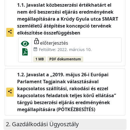
Javaslat közbeszerzési értékhatárt el
nem érő beszerzési eljárás eredményének
megállapítására a Krúdy Gyula utca SMART
szemléletű átépítése koncepció tervének
share
elkészítése összefüggésben
lock_open
előterjesztés
Feltöltve: 2022. március 10.
event_available
1 MB
PDF dokumentum
Javaslat a „2019. május 26-i Európai
Parlament Tagjainak választásával
kapcsolatos szállítási, rakodási és ezzel
share
kapcsolatos feladatok teljes körű ellátása”
tárgyú beszerzési eljárás eredményének
megállapítására (PÓTKÉZBESÍTÉS)
Gazdálkodási Ügyosztály