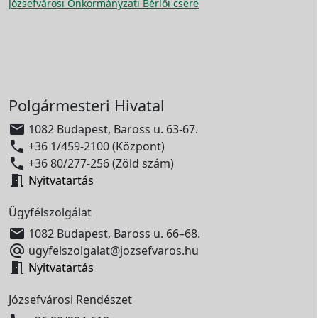
Józsefvárosi Önkormányzati Bérlői csere
Polgármesteri Hivatal

1082 Budapest, Baross u. 63-67.

+36 1/459-2100 (Központ)

+36 80/277-256 (Zöld szám)

Nyitvatartás
Ügyfélszolgálat

1082 Budapest, Baross u. 66–68.

ugyfelszolgalat@jozsefvaros.hu

Nyitvatartás
Józsefvárosi Rendészet