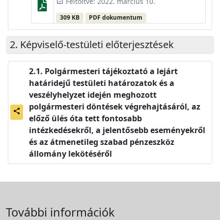
Feltöltve: 2022. március 10.
event_available
309 KB
PDF dokumentum
Képviselő-testületi előterjesztések
Polgármesteri tájékoztató a lejárt
határidejű testületi határozatok és a
veszélyhelyzet idején meghozott
polgármesteri döntések végrehajtásáról, az
share
előző ülés óta tett fontosabb
intézkedésekről, a jelentősebb eseményekről
és az átmenetileg szabad pénzeszköz
állomány lekötéséről
További információk