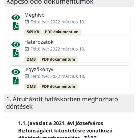
Kapcsolódó dokumentumok
Meghívó
Feltöltve: 2022 március 10.
event_available
565 KB
PDF dokumentum
Határozatok
Feltöltve: 2022 március 10.
event_available
2 MB
PDF dokumentum
Jegyzőkönyv
Feltöltve: 2022 március 10.
event_available
2 MB
PDF dokumentum
Átruházott hatáskörben meghozható
döntések
Javaslat a 2021. évi Józsefváros
Biztonságáért kitüntetésre vonatkozó