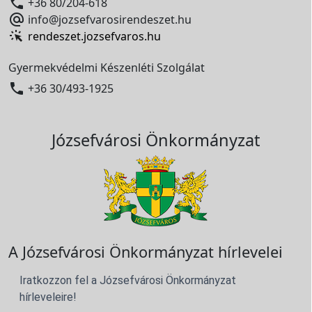

+36 80/204-618

info@jozsefvarosirendeszet.hu
rendeszet.jozsefvaros.hu
Gyermekvédelmi Készenléti Szolgálat

+36 30/493-1925
Józsefvárosi Önkormányzat
A Józsefvárosi Önkormányzat hírlevelei
Iratkozzon fel a Józsefvárosi Önkormányzat
hírleveleire!