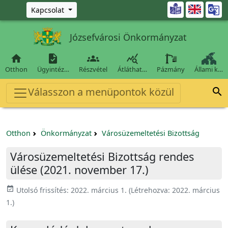
Ugrás a fő tartalomra

Kapcsolat
Józsefvárosi Önkormányzat




Otthon
Ügyintéz…
Részvétel
Átláthat…
Pázmány
Állami k…
Válasszon a menüpontok közül

Otthon
Önkormányzat
Városüzemeltetési Bizottság
Városüzemeltetési Bizottság rendes
ülése (2021. november 17.)
event_available
Utolsó frissítés:
2022. március 1.
(Létrehozva:
2022. március
1.
)