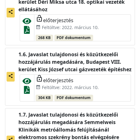
kerület Déri Miksa utca 18. optikai vezeték
ellátásához
share
lock_open
előterjesztés
Feltöltve: 2022. március 10.
event_available
268 KB
PDF dokumentum
Javaslat tulajdonosi és közútkezelői
hozzájárulás megadására, Budapest VIII.
kerület Kiss József utcai gázvezeték építéshez
share
lock_open
előterjesztés
Feltöltve: 2022. március 10.
event_available
304 KB
PDF dokumentum
Javaslat tulajdonosi és közútkezelői
hozzájárulás megadására Semmelweis
Klinikák metróállomás felújításánál
elektromos szekrény bontás elvégzésére
share