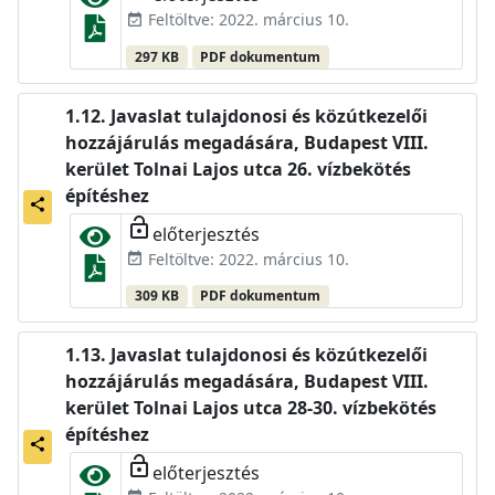
Feltöltve: 2022. március 10.
event_available
297 KB
PDF dokumentum
Javaslat tulajdonosi és közútkezelői
hozzájárulás megadására, Budapest VIII.
kerület Tolnai Lajos utca 26. vízbekötés
építéshez
share
lock_open
előterjesztés
Feltöltve: 2022. március 10.
event_available
309 KB
PDF dokumentum
Javaslat tulajdonosi és közútkezelői
hozzájárulás megadására, Budapest VIII.
kerület Tolnai Lajos utca 28-30. vízbekötés
építéshez
share
lock_open
előterjesztés