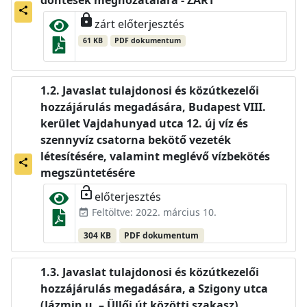
döntések meghozatalára - ZÁRT
share
lock
zárt előterjesztés
61 KB
PDF dokumentum
Javaslat tulajdonosi és közútkezelői
hozzájárulás megadására, Budapest VIII.
kerület Vajdahunyad utca 12. új víz és
szennyvíz csatorna bekötő vezeték
létesítésére, valamint meglévő vízbekötés
share
megszüntetésére
lock_open
előterjesztés
Feltöltve: 2022. március 10.
event_available
304 KB
PDF dokumentum
Javaslat tulajdonosi és közútkezelői
hozzájárulás megadására, a Szigony utca
(Jázmin u. – Üllői út közötti szakasz)