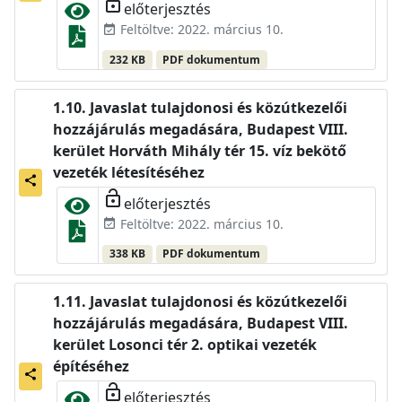
lock_open
előterjesztés
Feltöltve: 2022. március 10.
event_available
232 KB
PDF dokumentum
Javaslat tulajdonosi és közútkezelői
hozzájárulás megadására, Budapest VIII.
kerület Horváth Mihály tér 15. víz bekötő
vezeték létesítéséhez
share
lock_open
előterjesztés
Feltöltve: 2022. március 10.
event_available
338 KB
PDF dokumentum
Javaslat tulajdonosi és közútkezelői
hozzájárulás megadására, Budapest VIII.
kerület Losonci tér 2. optikai vezeték
építéséhez
share
lock_open
előterjesztés