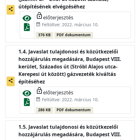
útépítésének elvégzéséhez
share
lock_open
előterjesztés
Feltöltve: 2022. március 10.
event_available
376 KB
PDF dokumentum
Javaslat tulajdonosi és közútkezelői
hozzájárulás megadására, Budapest VIII.
kerület, Százados út (Stróbl Alajos utca-
Kerepesi út között) gázvezeték kiváltás
share
építéséhez
lock_open
előterjesztés
Feltöltve: 2022. március 10.
event_available
286 KB
PDF dokumentum
Javaslat tulajdonosi és közútkezelői
hozzájárulás megadására, Budapest VIII.