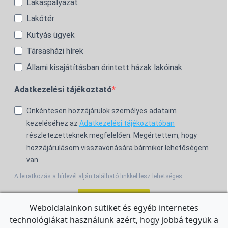
Lakáspályázat
Lakótér
Kutyás ügyek
Társasházi hírek
Állami kisajátításban érintett házak lakóinak
Adatkezelési tájékoztató
Önkéntesen hozzájárulok személyes adataim
kezeléséhez az
Adatkezelési tájékoztatóban
részletezetteknek megfelelően. Megértettem, hogy
hozzájárulásom visszavonására bármikor lehetőségem
van.
A leiratkozás a hírlevél alján található linkkel lesz lehetséges.
Feliratkozom!
Weboldalainkon sütiket és egyéb internetes
technológiákat használunk azért, hogy jobbá tegyük a
For the English Newsletter, click
HERE.