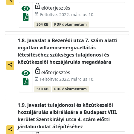
lock_open
előterjesztés
Feltöltve: 2022. március 10.
event_available
304 KB
PDF dokumentum
Javaslat a Bezerédi utca 7. szám alatti
ingatlan villamosenergia-ellátás
létesítéséhez szükséges tulajdonosi és
közútkezelői hozzájárulás megadására
share
lock_open
előterjesztés
Feltöltve: 2022. március 10.
event_available
510 KB
PDF dokumentum
Javaslat tulajdonosi és közútkezelői
hozzájárulás elbírálására a Budapest VIII.
kerület Szentkirályi utca 4. szám előtti
járdaburkolat átépítéséhez
share