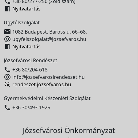

+36 80/277-256 (Zöld szám)

Nyitvatartás
Ügyfélszolgálat

1082 Budapest, Baross u. 66–68.

ugyfelszolgalat@jozsefvaros.hu

Nyitvatartás
Józsefvárosi Rendészet

+36 80/204-618

info@jozsefvarosirendeszet.hu
rendeszet.jozsefvaros.hu
Gyermekvédelmi Készenléti Szolgálat

+36 30/493-1925
Józsefvárosi Önkormányzat