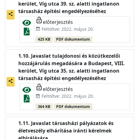
kerület, Víg utca 39. sz. alatti ingatlanon
társasház építési engedélyezéséhez
share
lock_open
előterjesztés
Feltöltve: 2022. május 20.
event_available
425 KB
PDF dokumentum
Javaslat tulajdonosi és közútkezelői
hozzájárulás megadására a Budapest, VIII.
kerület, Víg utca 35. sz. alatti ingatlanon
társasház építési engedélyezéséhez
share
lock_open
előterjesztés
Feltöltve: 2022. május 20.
event_available
364 KB
PDF dokumentum
Javaslat társasházi pályázatok és
életveszély elhárítása iránti kérelmek
elbírálására