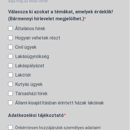
Adja meg az email címét!
Válassza ki azokat a témákat, amelyek érdeklik!
(Bármennyi hírlevelet megjelölhet.)
Általános hírek
Hogyan vehetek részt
Civil ügyek
Lakásügynökség
Lakáspályázat
Lakótér
Kutyás ügyek
Társasházi hírek
Állami kisajátításban érintett házak lakóinak
Adatkezelési tájékoztató
Önkéntesen hozzájárulok személyes adataim