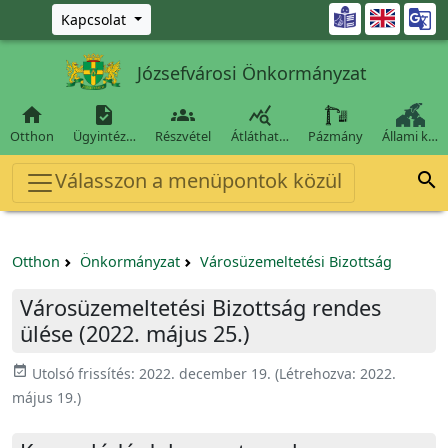
Ugrás a fő tartalomra

Kapcsolat
Józsefvárosi Önkormányzat




Otthon
Ügyintéz…
Részvétel
Átláthat…
Pázmány
Állami k…
Válasszon a menüpontok közül

Otthon
Önkormányzat
Városüzemeltetési Bizottság
Városüzemeltetési Bizottság rendes
ülése (2022. május 25.)
event_available
Utolsó frissítés:
2022. december 19.
(Létrehozva:
2022.
május 19.
)