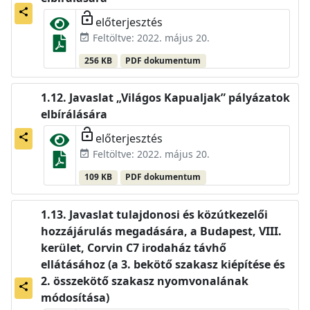
share
lock_open
előterjesztés
Feltöltve: 2022. május 20.
event_available
256 KB
PDF dokumentum
Javaslat „Világos Kapualjak” pályázatok
elbírálására
lock_open
előterjesztés
share
Feltöltve: 2022. május 20.
event_available
109 KB
PDF dokumentum
Javaslat tulajdonosi és közútkezelői
hozzájárulás megadására, a Budapest, VIII.
kerület, Corvin C7 irodaház távhő
ellátásához (a 3. bekötő szakasz kiépítése és
2. összekötő szakasz nyomvonalának
share
módosítása)