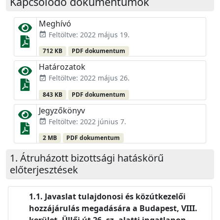
Kapcsolódó dokumentumok
Meghívó
Feltöltve: 2022 május 19.
event_available
712 KB
PDF dokumentum
Határozatok
Feltöltve: 2022 május 26.
event_available
843 KB
PDF dokumentum
Jegyzőkönyv
Feltöltve: 2022 június 7.
event_available
2 MB
PDF dokumentum
Átruházott bizottsági hatáskörű
előterjesztések
Javaslat tulajdonosi és közútkezelői
hozzájárulás megadására a Budapest, VIII.