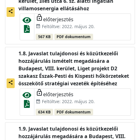
kerület, Illés utca 6. sz. alatti ingatlan
villamosenergia ellátásához
share
lock_open
előterjesztés
Feltöltve: 2022. május 20.
event_available
567 KB
PDF dokumentum
Javaslat tulajdonosi és közútkezelői
hozzájárulás ismételt megadására a
Budapest, VIII. kerület, Liget projekt D2
szakasz Észak-Pesti és Kispesti hőkörzeteket
share
összekötő stratégiai vezeték építéséhez
lock_open
előterjesztés
Feltöltve: 2022. május 20.
event_available
634 KB
PDF dokumentum
Javaslat tulajdonosi és közútkezelői
hozzájárulás megadására a Budapest, VIII.