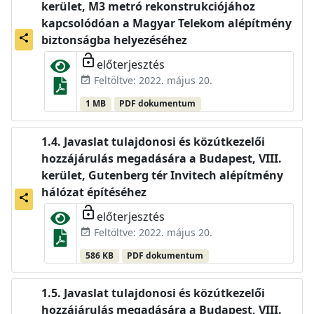
kerület, M3 metró rekonstrukciójához
kapcsolódóan a Magyar Telekom alépítmény
share
biztonságba helyezéséhez
lock_open
előterjesztés
Feltöltve: 2022. május 20.
event_available
1 MB
PDF dokumentum
Javaslat tulajdonosi és közútkezelői
hozzájárulás megadására a Budapest, VIII.
kerület, Gutenberg tér Invitech alépítmény
hálózat építéséhez
share
lock_open
előterjesztés
Feltöltve: 2022. május 20.
event_available
586 KB
PDF dokumentum
Javaslat tulajdonosi és közútkezelői
hozzájárulás megadására a Budapest, VIII.