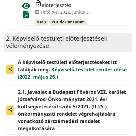
lock_open
előterjesztés
Feltöltve: 2022. június 3.
event_available
9 MB
PDF dokumentum
Képviselő-testületi előterjesztések
véleményezése
A képviselő-testületi előterjesztéseket itt
találják meg:
Képviselő-testület rendes ülése
share
(2022. május 26.)
Javaslat a Budapest Főváros VIII. kerület
Józsefvárosi Önkormányzat 2021. évi
költségvetéséről szóló 5/2021. (II.25.)
share
önkormányzati rendelet végrehajtására
vonatkozó zárszámadási rendelet
megalkotására