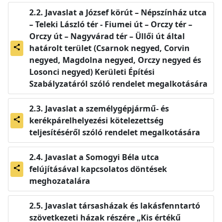
Javaslat a József körút – Népszínház utca
– Teleki László tér - Fiumei út – Orczy tér –
Orczy út – Nagyvárad tér – Üllői út által
határolt terület (Csarnok negyed, Corvin
share
negyed, Magdolna negyed, Orczy negyed és
Losonci negyed) Kerületi Építési
Szabályzatáról szóló rendelet megalkotására
Javaslat a személygépjármű- és
kerékpárelhelyezési kötelezettség
share
teljesítéséről szóló rendelet megalkotására
Javaslat a Somogyi Béla utca
felújításával kapcsolatos döntések
share
meghozatalára
Javaslat társasházak és lakásfenntartó
szövetkezeti házak részére „Kis értékű