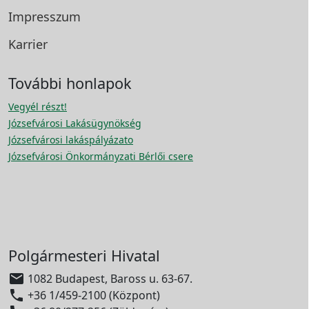
Impresszum
Karrier
További honlapok
Vegyél részt!
Józsefvárosi Lakásügynökség
Józsefvárosi lakáspályázato
Józsefvárosi Önkormányzati Bérlői csere
Polgármesteri Hivatal

1082 Budapest, Baross u. 63-67.

+36 1/459-2100 (Központ)