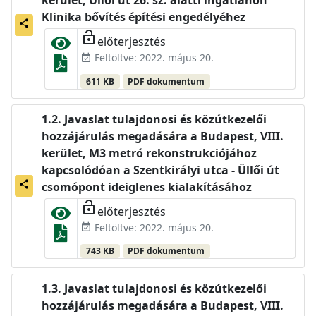
kerület, Üllői út 26. sz. alatti ingatlanon
Klinika bővítés építési engedélyéhez
share
lock_open
előterjesztés
Feltöltve: 2022. május 20.
event_available
611 KB
PDF dokumentum
Javaslat tulajdonosi és közútkezelői
hozzájárulás megadására a Budapest, VIII.
kerület, M3 metró rekonstrukciójához
kapcsolódóan a Szentkirályi utca - Üllői út
share
csomópont ideiglenes kialakításához
lock_open
előterjesztés
Feltöltve: 2022. május 20.
event_available
743 KB
PDF dokumentum
Javaslat tulajdonosi és közútkezelői
hozzájárulás megadására a Budapest, VIII.