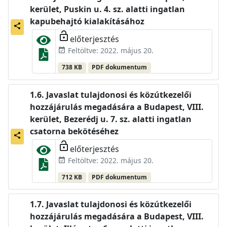
kerület, Puskin u. 4. sz. alatti ingatlan
kapubehajtó kialakításához
share
lock_open
előterjesztés
Feltöltve: 2022. május 20.
event_available
738 KB
PDF dokumentum
Javaslat tulajdonosi és közútkezelői
hozzájárulás megadására a Budapest, VIII.
kerület, Bezerédj u. 7. sz. alatti ingatlan
csatorna bekötéséhez
share
lock_open
előterjesztés
Feltöltve: 2022. május 20.
event_available
712 KB
PDF dokumentum
Javaslat tulajdonosi és közútkezelői
hozzájárulás megadására a Budapest, VIII.