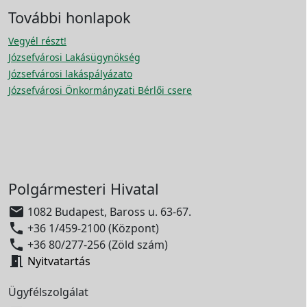
További honlapok
Vegyél részt!
Józsefvárosi Lakásügynökség
Józsefvárosi lakáspályázato
Józsefvárosi Önkormányzati Bérlői csere
Polgármesteri Hivatal

1082 Budapest, Baross u. 63-67.

+36 1/459-2100 (Központ)

+36 80/277-256 (Zöld szám)

Nyitvatartás
Ügyfélszolgálat