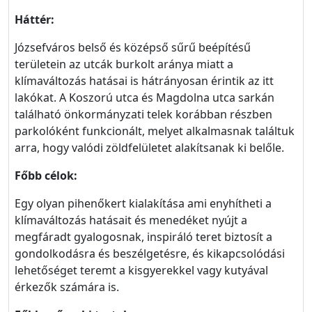
Háttér:
Józsefváros belső és középső sűrű beépítésű
területein az utcák burkolt aránya miatt a
klímaváltozás hatásai is hátrányosan érintik az itt
lakókat. A Koszorú utca és Magdolna utca sarkán
található önkormányzati telek korábban részben
parkolóként funkcionált, melyet alkalmasnak találtuk
arra, hogy valódi zöldfelületet alakítsanak ki belőle.
Főbb célok:
Egy olyan pihenőkert kialakítása ami enyhítheti a
klímaváltozás hatásait és menedéket nyújt a
megfáradt gyalogosnak, inspiráló teret biztosít a
gondolkodásra és beszélgetésre, és kikapcsolódási
lehetőséget teremt a kisgyerekkel vagy kutyával
érkezők számára is.