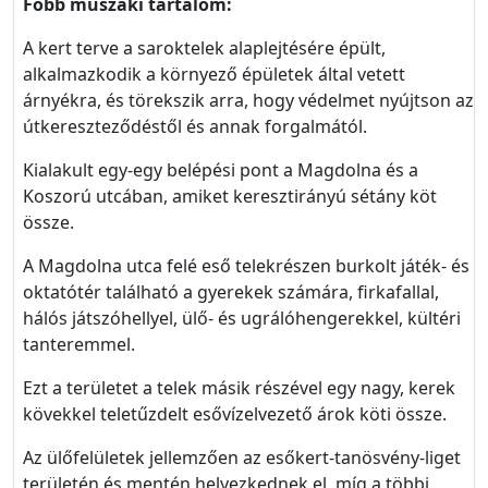
Főbb műszaki tartalom:
A kert terve a saroktelek alaplejtésére épült,
alkalmazkodik a környező épületek által vetett
árnyékra, és törekszik arra, hogy védelmet nyújtson az
útkereszteződéstől és annak forgalmától.
Kialakult egy-egy belépési pont a Magdolna és a
Koszorú utcában, amiket keresztirányú sétány köt
össze.
A Magdolna utca felé eső telekrészen burkolt játék- és
oktatótér található a gyerekek számára, firkafallal,
hálós játszóhellyel, ülő- és ugrálóhengerekkel, kültéri
tanteremmel.
Ezt a területet a telek másik részével egy nagy, kerek
kövekkel teletűzdelt esővízelvezető árok köti össze.
Az ülőfelületek jellemzően az esőkert-tanösvény-liget
területén és mentén helyezkednek el, míg a többi