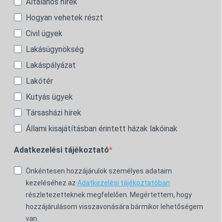
Általános hírek
Hogyan vehetek részt
Civil ügyek
Lakásügynökség
Lakáspályázat
Lakótér
Kutyás ügyek
Társasházi hírek
Állami kisajátításban érintett házak lakóinak
Adatkezelési tájékoztató
Önkéntesen hozzájárulok személyes adataim
kezeléséhez az
Adatkezelési tájékoztatóban
részletezetteknek megfelelően. Megértettem, hogy
hozzájárulásom visszavonására bármikor lehetőségem
van.