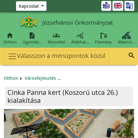
Ugrás a fő tartalomra

Kapcsolat
Józsefvárosi Önkormányzat




Otthon
Ügyintéz…
Részvétel
Átláthat…
Pázmány
Állami k…
Válasszon a menüpontok közül

Otthon
Városfejlesztés
Cinka Panna kert (Koszorú utca 26.) 
Cinka Panna kert (Koszorú utca 26.)
kialakítása