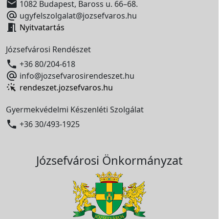

1082 Budapest, Baross u. 66–68.

ugyfelszolgalat@jozsefvaros.hu

Nyitvatartás
Józsefvárosi Rendészet

+36 80/204-618

info@jozsefvarosirendeszet.hu
rendeszet.jozsefvaros.hu
Gyermekvédelmi Készenléti Szolgálat

+36 30/493-1925
Józsefvárosi Önkormányzat