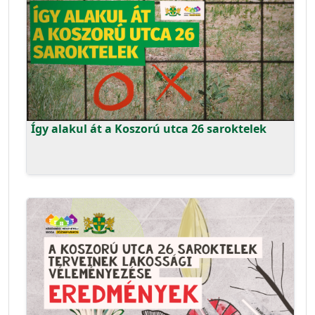
Így alakul át a Koszorú utca 26 saroktelek