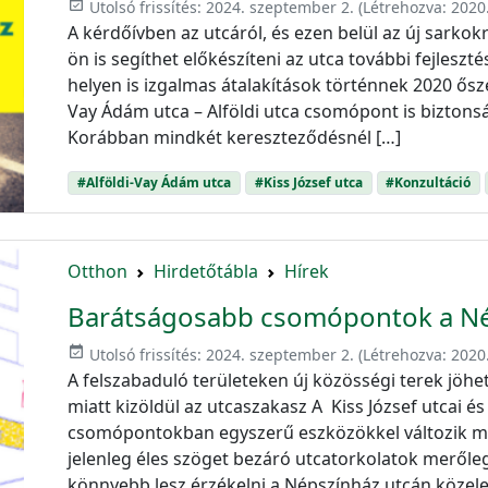
event_available
Utolsó frissítés:
2024. szeptember 2.
(Létrehozva:
2020
A kérdőívben az utcáról, és ezen belül az új sarko
ön is segíthet előkészíteni az utca további fejlesz
helyen is izgalmas átalakítások történnek 2020 őszén:
Vay Ádám utca – Alföldi utca csomópont is bizton
Korábban mindkét kereszteződésnél […]
#Alföldi-Vay Ádám utca
#Kiss József utca
#Konzultáció
Otthon
Hirdetőtábla
Hírek
Barátságosabb csomópontok a Né
event_available
Utolsó frissítés:
2024. szeptember 2.
(Létrehozva:
2020
A felszabaduló területeken új közösségi terek jöhet
miatt kizöldül az utcaszakasz A Kiss József utcai és
csomópontokban egyszerű eszközökkel változik m
jelenleg éles szöget bezáró utcatorkolatok merőleg
könnyebb lesz érzékelni a Népszínház utcán közel