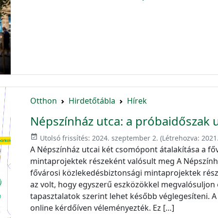
Otthon
Hirdetőtábla
Hírek
Népszínház utca: a próbaidőszak 
event_available
Utolsó frissítés:
2024. szeptember 2.
(Létrehozva:
2021.
A Népszínház utcai két csomópont átalakítása a fő
mintaprojektek részeként valósult meg A Népszính
fővárosi közlekedésbiztonsági mintaprojektek része
az volt, hogy egyszerű eszközökkel megvalósuljon 
tapasztalatok szerint lehet később véglegesíteni. 
online kérdőíven véleményezték. Ez […]