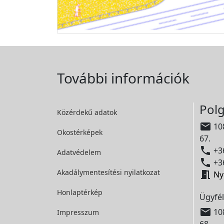
További információk
Polg
Közérdekű adatok

108
Okostérképek
67.

+36
Adatvédelem

+36
Akadálymentesítési
nyilatkozat

Ny
Honlaptérkép
Ügyfél

108
Impresszum
68.