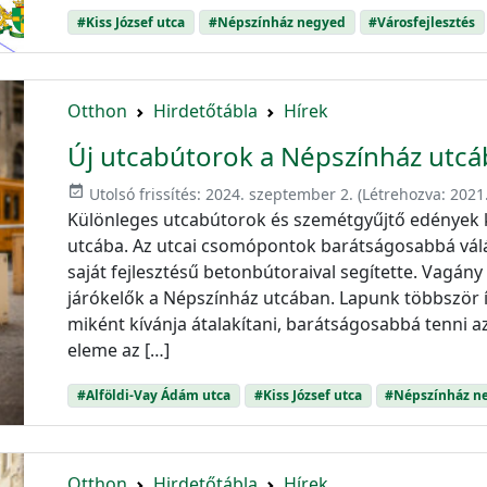
#Kiss József utca
#Népszínház negyed
#Városfejlesztés
Otthon
Hirdetőtábla
Hírek
Új utcabútorok a Népszínház utc
event_available
Utolsó frissítés:
2024. szeptember 2.
(Létrehozva:
2021
Különleges utcabútorok és szemétgyűjtő edények k
utcába. Az utcai csomópontok barátságosabbá válá
saját fejlesztésű betonbútoraival segítette. Vagány
járókelők a Népszínház utcában. Lapunk többször 
miként kívánja átalakítani, barátságosabbá tenni a
eleme az […]
#Alföldi-Vay Ádám utca
#Kiss József utca
#Népszínház n
Otthon
Hirdetőtábla
Hírek