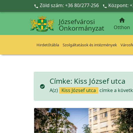
Ugrás a fő tartalomra
Zöld szám: +36 80/277-256
Központ: +



Józsefvárosi
Önkormányzat
Otthon
Hirdetőtábla
Szolgáltatások és intézmények
Városfe
Címke:
Kiss József utca
A(z)
Kiss József utca
címke a követke