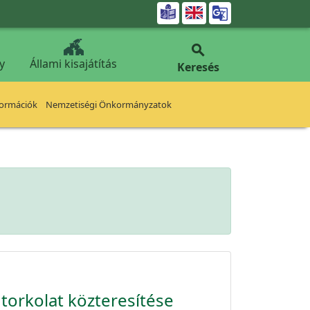


y
Állami kisajátítás
Keresés
formációk
Nemzetiségi Önkormányzatok
 torkolat közteresítése