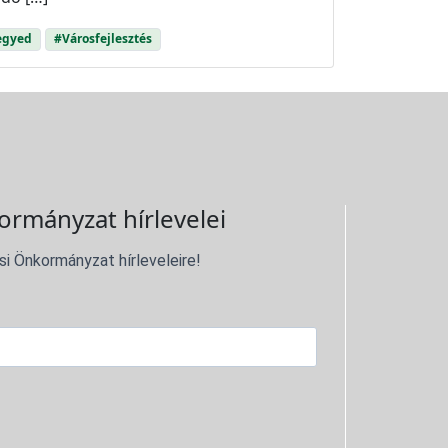
egyed
#Városfejlesztés
ormányzat hírlevelei
si Önkormányzat hírleveleire!