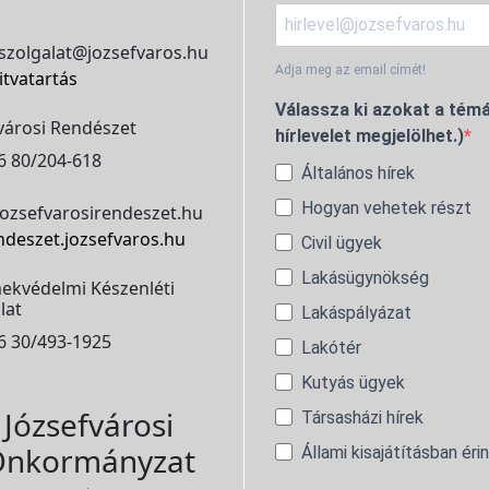
szolgalat@jozsefvaros.hu
Adja meg az email címét!
itvatartás
Válassza ki azokat a témá
városi Rendészet
hírlevelet megjelölhet.)
6 80/204-618
Általános hírek
Hogyan vehetek részt
ozsefvarosirendeszet.hu
ndeszet.jozsefvaros.hu
Civil ügyek
Lakásügynökség
ekvédelmi Készenléti
lat
Lakáspályázat
6 30/493-1925
Lakótér
Kutyás ügyek
Józsefvárosi
Társasházi hírek
nkormányzat
Állami kisajátításban éri