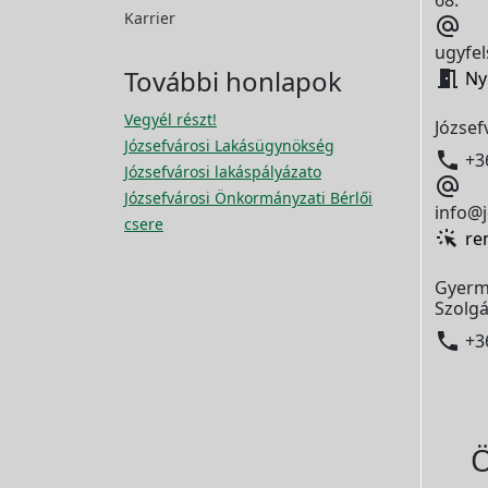
Karrier

ugyfel
További honlapok

Ny
Vegyél részt!
József
Józsefvárosi Lakásügynökség

+3
Józsefvárosi lakáspályázato

Józsefvárosi Önkormányzati Bérlői
info@j
csere
re
Gyerm
Szolgá

+3
Ö