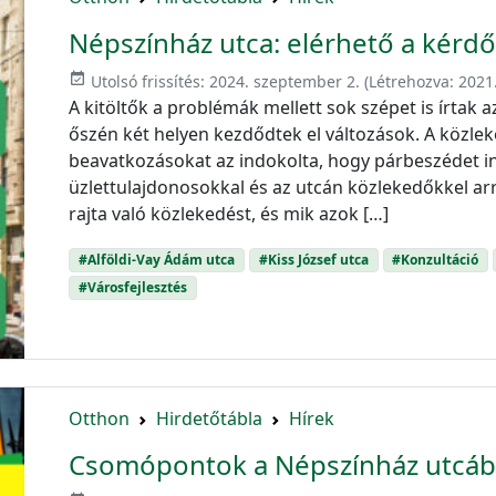
Népszínház utca: elérhető a kérdő
event_available
Utolsó frissítés:
2024. szeptember 2.
(Létrehozva:
2021
A kitöltők a problémák mellett sok szépet is írtak 
őszén két helyen kezdődtek el változások. A közleke
beavatkozásokat az indokolta, hogy párbeszédet in
üzlettulajdonosokkal és az utcán közlekedőkkel arr
rajta való közlekedést, és mik azok […]
#Alföldi-Vay Ádám utca
#Kiss József utca
#Konzultáció
#Városfejlesztés
Otthon
Hirdetőtábla
Hírek
Csomópontok a Népszínház utcába