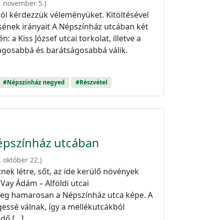
. november 5.
)
król kérdezzük véleményüket. Kitöltésével
tésének irányait A Népszínház utcában két
 a Kiss József utcai torkolat, illetve a
ságosabbá és barátságosabbá válik.
#Népszínház negyed
#Részvétel
pszínház utcában
. október 22.
)
nek létre, sőt, az ide kerülő növények
 Vay Ádám – Alföldi utcai
eg hamarosan a Népszínház utca képe. A
essé válnak, így a mellékutcákból
edő […]