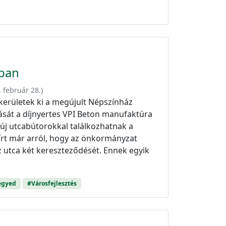
ában
. február 28.
)
erületek ki a megújult Népszínház
sát a díjnyertes VPI Beton manufaktúra
 új utcabútorokkal találkozhatnak a
írt már arról, hogy az önkormányzat
z utca két kereszteződését. Ennek egyik
egyed
#Városfejlesztés