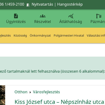
36 1/459-2100
Nyitvatartás
|
Hangostérkép




Ügyintézés
Részvétel
Átláthatóság
Pázmán
jlesztés
Közösség
Önkormányzat
Polgármesteri Hivatal
Választási in
ző tartalmaknál lett felhasználva (összesen 6 alkalommal):
Otthon
Városfejlesztés
Kiss József utca – Népszínház utca