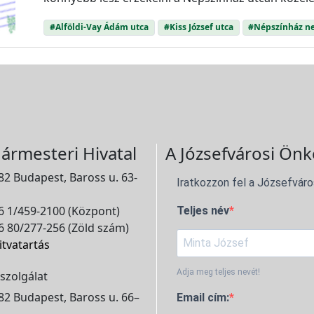
#Alföldi-Vay Ádám utca
#Kiss József utca
#Népszínház n
ármesteri Hivatal
A Józsefvárosi Önk
2 Budapest, Baross u. 63-
Iratkozzon fel a Józsefváro
 1/459-2100 (Központ)
Teljes név
 80/277-256 (Zöld szám)
itvatartás
Adja meg teljes nevét!
szolgálat
2 Budapest, Baross u. 66–
Email cím: