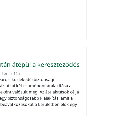
után átépül a kereszteződés
 április 12.
)
városi közlekedésbiztonsági
áz utcai két csomópont átalakítása a
ként valósult meg. Az átalakítások célja
egy biztonságosabb kialakítás, amit a
A beavatkozásokat a kerületben élők egy